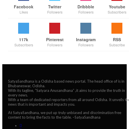
Facebook
Twitter
Dribbble
Youtube
Likes
Followers
Followers
Subscribers
117k
Pinterest
Instagram
RSS
Subscribers
Followers
Followers
Subscribe
SatyaSandhana is a Odisha based news portal. The head office of is in
Bhubaneswar, Odisha.
With its tagline, “Satyara Anusandhana” ,it aims to provide the truth in
every news.
With a team of dedicated reporters from all around Odisha. It unveils th
news that is important and impacts you.
At SatyaSandhana, we put up truly unbiased and discrimination free
content to bring the facts to the table. –SatyaSandhana