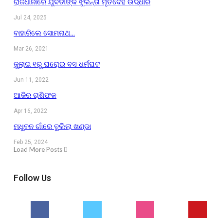
ରାଜଧାନୀରେ ଯୁବତୀଙ୍କ ଝୁଲନ୍ତା ମୃତଦେହ ଉଦ୍ଧାର
Jul 24, 2025
ବାହାରିଲେ ସୋମନାଥ…
Mar 26, 2021
ଜୁଲାଇ ୧ରୁ ଘରୋଇ ବସ ଧର୍ମଘଟ
Jun 11, 2022
ଆଜିର ରାଶିଫଳ
Apr 16, 2022
ମଧୁବନ ଗାଁରେ ବୁଲିଲା ଖଣ୍ଡା
Feb 25, 2024
Load More Posts
Follow Us