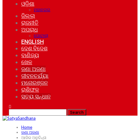
ଓଡ଼ିଶା
ମହାନଗର
ଜିଲ୍ଲା
ରାଜନୀତି
ଅପରାଧ
ଘୋଟାଲା
ENGLISH
ଦେଶ ବିଦେଶ
ବାଣିଜ୍ୟ
ଖେଳ
ଜଣା ଅଜଣା
ଜୀବନଚର୍ଯ୍ୟା
ମନୋରଞ୍ଜନ
ରାଶିଫଳ
ସତ୍ୟ ସନ୍ଧାନ
Home
ଜଣା ଅଜଣା
ଆଜିର ଅନୁଚିନ୍ତା