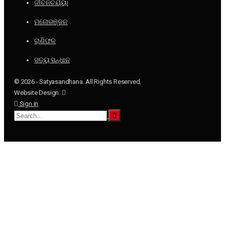
ଜୀବନଚର୍ଯ୍ୟା
ମନୋରଞ୍ଜନ
ରାଶିଫଳ
ସତ୍ୟ ସନ୍ଧାନ
© 2026 - Satyasandhana. All Rights Reserved.
Website Design:
Sign in