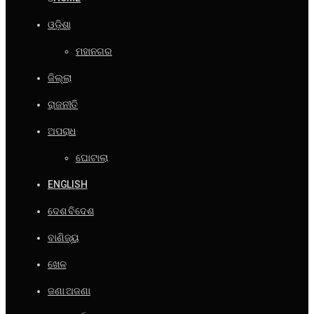
ଓଡ଼ିଶା
ମହାନଗର
ଜିଲ୍ଲା
ରାଜନୀତି
ଅପରାଧ
ଘୋଟାଲା
ENGLISH
ଦେଶ ବିଦେଶ
ବାଣିଜ୍ୟ
ଖେଳ
ଜଣା ଅଜଣା