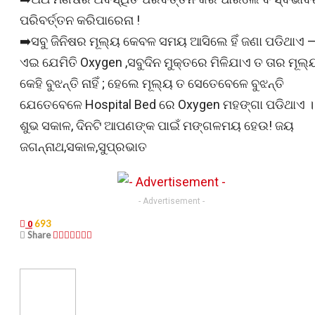
ପରିବର୍ତ୍ତନ କରିପାରେନା !
➡️ସବୁ ଜିନିଷର ମୂଲ୍ୟ କେବଳ ସମୟ ଆସିଲେ ହିଁ ଜଣା ପଡିଥାଏ 
ଏଇ ଯେମିତି Oxygen ,ସବୁଦିନ ମୁକ୍ତରେ ମିଳିଯାଏ ତ ତାର ମୂଲ୍
କେହି ବୁଝନ୍ତି ନାହିଁ ; ହେଲେ ମୂଲ୍ୟ ତ ସେତେବେଳେ ବୁଝନ୍ତି
ଯେତେବେଳେ Hospital Bed ରେ Oxygen ମହଙ୍ଗା ପଡିଥାଏ ।
ଶୁଭ ସକାଳ, ଦିନଟି ଆପଣଙ୍କ ପାଇଁ ମଙ୍ଗଳମୟ ହେଉ! ଜୟ
ଜଗନ୍ନାଥ,ସକାଳ,ସୁପ୍ରଭାତ
- Advertisement -
693
0
Share