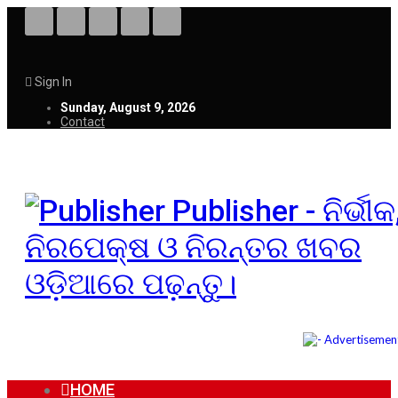
Sign In
Sunday, August 9, 2026
Contact
Publisher - ନିର୍ଭୀକ
ନିରପେକ୍ଷ ଓ ନିରନ୍ତର ଖବର
ଓଡ଼ିଆରେ ପଢ଼ନ୍ତୁ।
HOME