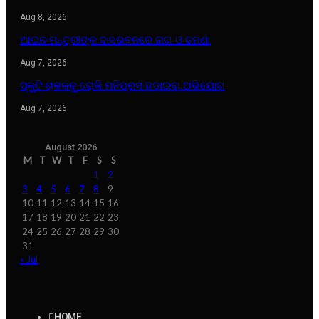
Aug 8, 2026
ଆଇନ ମନ୍ତ୍ରୀଙ୍କ ବାସଭବନରେ ନାଗ ଓ ଢମଣା
Aug 7, 2026
ସ୍କୁଟି ଚାଳକକୁ ରୋକି ମନିପ୍ରସ ଛଡାଇବା ଅଭିଯୋଗ
Aug 7, 2026
August 2026
M
T
W
T
F
S
S
1
2
3
4
5
6
7
8
9
10
11
12
13
14
15
16
17
18
19
20
21
22
23
24
25
26
27
28
29
30
31
« Jul
HOME