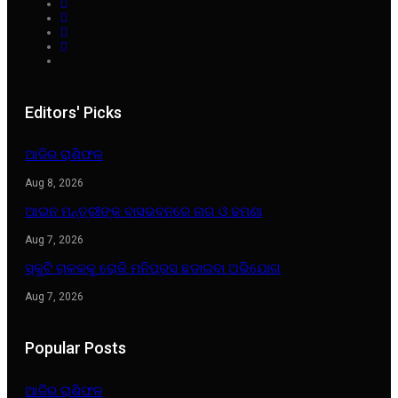
Editors' Picks
ଆଜିର ରାଶିଫଳ
Aug 8, 2026
ଆଇନ ମନ୍ତ୍ରୀଙ୍କ ବାସଭବନରେ ନାଗ ଓ ଢମଣା
Aug 7, 2026
ସ୍କୁଟି ଚାଳକକୁ ରୋକି ମନିପ୍ରସ ଛଡାଇବା ଅଭିଯୋଗ
Aug 7, 2026
Popular Posts
ଆଜିର ରାଶିଫଳ