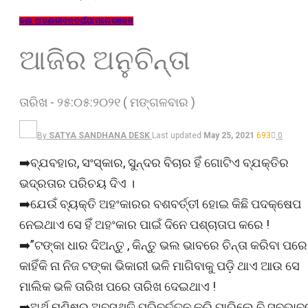
ଜଣା ଅଜଣା
ଜୀବନଚର୍ଯ୍ୟା
ମନୋରଞ୍ଜନ
ଆଜିର ଅନୁଚିନ୍ତା
ତାରିଖ - ୨୫:୦୫:୨୦୨୧ ( ମଙ୍ଗଳବାର )
By
SATYA SANDHANA DESK
Last updated
May 25, 2021
693
0
➡️ବ୍ଯବହାର, ସଂସ୍କାର, ସୁନ୍ଦର ବିଚାର ହିଁ ଗୋଟିଏ ବ୍ଯକ୍ତିର
ଭଦ୍ରତାର ପରିଚୟ ଦିଏ ।
➡️ଯେଉଁ ବ୍ୟକ୍ତି ଅହଂକାରର ବଶବର୍ତ୍ତୀ ହୋଇ କିଛି ପଦକ୍ଷେପ
ନେଇଥାଏ ସେ ହିଁ ଅହଂକାର ପାଇଁ ଦିନେ ପଶ୍ଚାତାପ କରେ !
➡️”ଟଙ୍କା ଧାର ଦିଅନ୍ତୁ , କିନ୍ତୁ ଭଲ ଭାବରେ ଚିନ୍ତା କରିବା ପରେ 
କାହିଁକି ନା ନିଜ ଟଙ୍କା ଭିକାରୀ ଭଳି ମାଗିବାକୁ ପଡ଼ି ଥାଏ ଆଉ ସେ
ମାଲିକ ଭଳି ତାରିଖ ପରେ ତାରିଖ ଦେଇଥାଏ !
➡️ଅର୍ଥ ମଣିଷର ଅବସ୍ଥିତି ପରିବର୍ତ୍ତନ କରି ପାରିଲେ ବି ସ୍ବଭା