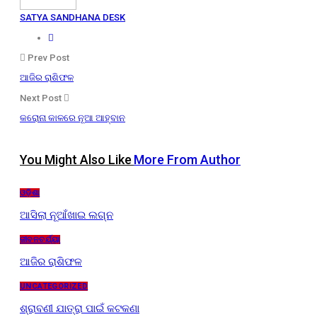
SATYA SANDHANA DESK
Prev Post
ଆଜିର ରାଶିଫଳ
Next Post
କରୋନା କାଳରେ ନୂଆ ଆହ୍ବାନ
You Might Also Like
More From Author
ଓଡ଼ିଶା
ଆସିଲା ନୂଆଁଖାଇ ଲଗ୍ନ
ଜୀବନଚର୍ଯ୍ୟା
ଆଜିର ରାଶିଫଳ
UNCATEGORIZED
ଶ୍ରାବଣୀ ଯାତ୍ରା ପାଇଁ କଟକଣା