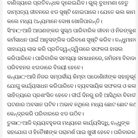
ବାଣିଜ୍ୟରେ ପ୍ରତିବନ୍ଧକ ଦୂରେଇଯିବ। ଭୁଲ୍‌ ବୁଝାମଣା ହେତୁ
ଦାମ୍ପତ୍ୟ ଜୀବନରେ ଝଡ ସୃଷ୍ଟି ହୋଇପାରେ। ଯେତେ ଭଲ କାମ
କଲେ ମଧ୍ୟ ଅନ୍ୟମାନେ ଦୋଷ ଖୋଜିପାରନ୍ତି।
ସିଂହ👉ଆଜି ଆପଣଙ୍କର ସୁସ୍ଥ ପାରିବାରିକ ଜୀବନ ଓ ନିରଙ୍କୁଶ
କର୍ମସାଧନ ପାଇଁ ଆନୁସଙ୍ଗିକ ପରିବଶେ ସୃଷ୍ଟି କରିବ। ବନ୍ଧୁମାନଙ
ସାହାଯ୍ୟ ଲାଭ କରି ପ୍ରତିଦ୍ୱନ୍ଦ୍ୱିତାରେ ସଫଳତା ହାସଲ
କରିପାରିବେ। ପାରିବାରିକ ସମସ୍ୟା ସମାଧାନରେ, ଜମିଜମା ବିବାଦର
ପରିବହନର ଝଗଡାରେ ବିଜୟୀ ହେବେ।
କନ୍ୟା👉ଆଜି ନିଜର ସମ୍ପର୍କୀୟ କିମ୍ବା ପଡୋଶିନୀଙ୍କ ସହାନୁଭୂତି
ଯୋଗୁ କାର୍ଯ୍ୟସାଧନ କରିପାରିବେ। ବ୍ୟବସାୟିକ ସଫଳତା ଓ କଳା,
ସାହିତ୍ୟରେ ପ୍ରଶଂସିତ ହେବେ। ଦୀର୍ଘ ଦିନରୁ ରହି ଆସିଥିବା ବିବାଦ
ଘଟଣାର ଅବସାନ ଘଟିବ। ଅଭାବ ନଥିଲେ ମଧ୍ୟ ଛୋଟ ଛୋଟ କଥା
କେନ୍ଦ୍ରକରି ପରିବାରରେ ଝଡ ଉଠିବ।
ତୁଳା👉ଆଜି ବ୍ୟୟବହୁଳତା ମଧ୍ୟରେ କାର୍ଯ୍ୟସିଦ୍ଧି, ବନ୍ଧୁଙ୍କ
ସହଯୋଗ ଓ ହିତୈଷୀଙ୍କ ପରାମର୍ଶ ପାଇ ଖୁସୀ ହେବେ। ପରିବାରର