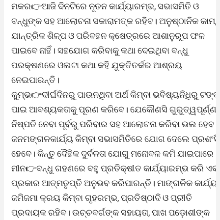
ମକର👉ଆଜି ଦିନଟିରେ ନୂତନ କାର୍ଯ୍ୟାରମ୍ଭ, ସଭାସମିତି ଓ
ବନ୍ଧୁଙ୍କ ସହ ଆଲୋଚନା ସକାରାମତ୍କ ରହିବ। ଅନୁଷ୍ଠାନିକ କାମ,
ଯାନ୍ତ୍ରିକ ଶିଳ୍ପ ଓ ପରିବହନ କ୍ଷେତ୍ରରେ ଆଶାନୁରୂପ ଫଳ
ପାଇବେ ନାହିଁ। ସହଯୋଗ କରିବାକୁ କଥା ଦେଇଥିବା ବନ୍ଧୁ
ପରକ୍ଷଣରେ ଓଲଟା କଥା କହି ଯୁକ୍ତିତର୍କର ଆଶ୍ରୟ
ନେଇପାରନ୍ତି।
କୁମ୍ଭ👉ଦୀର୍ଘଦିନରୁ ପାଉନଥିବା ଅର୍ଥ କିମ୍ବା ଭବିଷ୍ୟନିଧିରୁ ଟଙ୍କ
ପାଇ ଆବଶ୍ୟକତାକୁ ପୂରଣ କରିବେ। ଯେକୌଣସି ଗୁରୁତ୍ୱପୂର୍ଣ୍ଣ
ନିଷ୍ପତି ନେବା ପୂର୍ବରୁ ପରିବାର ସହ ଆଲୋଚନା କରିବା ଭଲ ହେବ।
ଜନମଙ୍ଗଳକାର୍ଯ୍ୟ କିମ୍ବା ସଭାସମିତିରେ ଯୋଗ ଦେଲେ ପ୍ରଶଂସ
ହେବେ। କିନ୍ତୁ ଦୈହିକ ଦୁର୍ବଳତା ଯୋଗୁ ମନୋବଳ କମି ଯାଇପାରେ।
ମୀନ👉ବନ୍ଧୁ ଗହଣରେ ବହୁ ପ୍ରତିକ୍ଷୀତ କାର୍ଯ୍ୟାରମ୍ଭ କରି ଏକ
ପ୍ରକାର ଆତ୍ମତୃପ୍ତି ଅନୁଭବ କରିପାରନ୍ତି। ମାଙ୍ଗଳିକ କାର୍ଯ୍ୟ,
ଜମିଜମା କ୍ରୟ କିମ୍ବା ଗୃହରମ୍ଭ, ପ୍ରତିଷ୍ଠାଦି ଓ ପ୍ରୀତି
ପ୍ରଦାୟକ ରହିବ। ଉଚ୍ଚବର୍ଗଙ୍କ ସହାୟତା, ପାଖ ପଡ଼ୋଶୀଙ୍କ