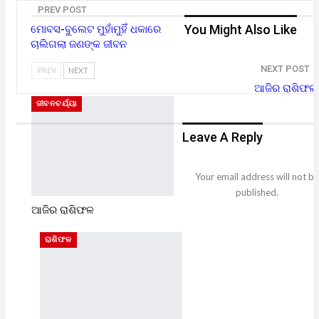
PREV POST
You Might Also Like
ମୋବସ-ବୁଲେଟ ମୁହାଁମୁହିଁ ଧକାରେ
ଚାଲିଗଲା ଜଣଙ୍କ ଜୀବନ
NEXT POST
PREV
NEXT
ଆଜିର ରାଶିଫଳ
ଜୀବନଚର୍ଯ୍ୟା
Leave A Reply
Your email address will not be
published.
ଆଜିର ରାଶିଫଳ
ରାଶିଫଳ