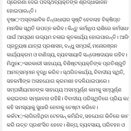
ପ୍ରେରଣା ଦେଇ ପଦସ୍ଥବ୍ୟକ୍ତିଙ୍କ ଶ୍ରଦ୍ଧାଭାଜନ
ହୋଇପାରନ୍ତି।
ବୃଷ👉ଅସ୍ବାଭାବିକ ଚିନ୍ତାଧାରାର ସୃଷ୍ଟି ହେବାସହ ବିକ୍ଷିପ୍ତ
ମାନସିକ ସ୍ଥିତି ଉପତ୍ନ କରିବ। କିନ୍ତୁ କର୍ମାଧିପ ରାଶିରେ କର୍ମସାଧ
ପାଇଁ ଆପ୍ରାଣ ଉଦ୍ୟମ ଚଳାଇ କୃତକାର୍ଯ୍ୟ ହୋଇପାରନ୍ତି। ଆଜି
ପ୍ରତ୍ୟୁଷ ଯାତ୍ରା ପ୍ରଶାସନ, ବନ୍ଧୁ ସମ୍ପର୍କ, ମନୋରଞ୍ଜନ
କାର୍ଯ୍ୟକ୍ରମ ଓ ବାଣିଜ୍ୟ, ବ୍ୟବସାୟାଦି ସନ୍ତୋଷଦାୟକ ରହିବ।
ମିଥୁନ👉ସରକାରୀ ସାହାଯ୍ୟ, ବିଶିଷ୍ଟବ୍ୟକ୍ତିଙ୍କ ପ୍ରତିଶ୍ରୁତି
ଆମତ୍ସମ୍ମାନ ବୃଦ୍ଧି କରିବ। ସ୍ଥଗିତକାର୍ଯ୍ୟ, ବିବାଦୀୟ ସ୍ଥିତି,
ସହକର୍ମୀଙ୍କ ଅସହଯୋଗ କ୍ରମଶଃ ବଦଳିଯାଇପାରେ।
ସମ୍ପର୍କୀୟମାନଙ୍କ ସାହାଯ୍ୟ ଅସମ୍ପୂର୍ଣ୍ଣ କାମକୁ ସମ୍ପୂର୍ଣ୍ଣ
କରାଇବାର ସମ୍ଭାବନା ରହିଛି। ବିବାଦୀୟ ପରିସ୍ଥିତିରେ ପ୍ରିୟ କଥ
କହି ସମସ୍ୟାକୁ ସୁଧାରି ନେବାକୁ ଚେଷ୍ଟା କରିବେ।
କର୍କଟ👉ଲାଗିରହିଥିବା ଟେନସନ୍‌ କମିଯିବ, ସହଯୋଗ ଭିତିରେ କାମ
କରି ଉଚ୍ଚ ପ୍ରଶଂସିତ ହେବେ। ଶିଳ୍ପ, ବ୍ୟବସାୟ, ପରିବହନ ଓ