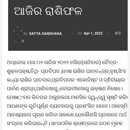
ଆଜିର ରାଶିଫଳ
On
Apr 1, 2022
472
By
SATYA SANDHANA DESK
0
ଅପ୍ରେଲ ମାସ ୦୨ ତାରିଖ ୨୦୨୨ ମସିହା(ଶନିବାର) ଚୈତ୍ର-
ଶୁକ୍ଳପକ୍ଷ,ତିଥି- ପ୍ରତିପଦ ,ମେଷ ରାଶିର ଘାତଚନ୍ଦ୍ର,ବୃଷ,ସିଂହ 
କନ୍ୟା ରାଶିର ଘାତବାର,ପ୍ରତିପଦର ଏକୋଦିଷ୍ଟ ଓ ଦ୍ଵିତୀୟାର
ପାର୍ବଣ ଶ୍ରାଦ୍ଧ,ପାଣିକଖାରୁ ,ବୋଇତୀକଖାରୁ ଭକ୍ଷଣ ନିଷେଧ।
ମେଷ👉ମନ ଭିତରର ଅକୁହାକଥା ମାନସିକ ଦ୍ୱନ୍ଦ୍ୱ ସୃଷ୍ଟି କରିବ
ଆପଣଙ୍କ ରୁଚିପୂର୍ଣ୍ଣ ବ୍ୟବହାରରୁ ପ୍ରଶଂସିତ ହେବେ। ଆକସ୍ମି
ଆବଶ୍ୟକତା ପୂରଣ କରିବା ସକାଶେ ଯେକୌଣସି ପ୍ରକାରେ ଅର୍ଥ
ସଂଗ୍ରହ କରିପାରନ୍ତି। ସାଂଗଠନିକ କ୍ଷେତ୍ରରେ ଗଠନ ମୂଳକ