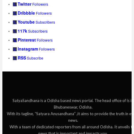
Twitter
Followers
Dribbble
Followers
Youtube
Subscribers
117k
Subscribers
Pinterest
Followers
Instagram
Followers
RSS
Subscribe
SatyaSandhana is a Odisha based news portal. The head office of is in
Bhubaneswar, Odisha.
With its tagline, “Satyara Anusandhana” ,it aims to provide the truth in ev
news.
With a team of dedicated reporters from all around Odisha. It unveils t
news that is important and impacts you.