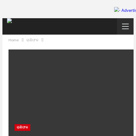
Home
ରାଶିଫଳ
ରାଶିଫଳ