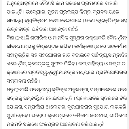
ଅନୁରୋଧକ୍ରମେ କୌଣସି କାମ ସକାଶେ ଭ୍ରମଣରେ ବାହାରି
ପାରନ୍ତି। ଉଦ୍ୟୋଗ, ନୂତନ ପ୍ରକଳ୍ପ କିମ୍ବା ବ୍ୟବସାୟରେ
ସାମାନ୍ୟ ବ୍ୟତିକ୍ରମ ଦେଖାଦେଇପାରେ। ଜଣେ ବ୍ୟକ୍ତିଙ୍କ ସହ
ଉଚ୍ଚବାଚ୍ଚ ଘଟିବାର ଆଶଙ୍କା ରହିଛି।
ବିଛା👉ଆଜି ଶରୀରିକ ଓ ମାନସିକ ସୁସ୍ଥତା ରକ୍ଷାକରି ଦୈନନ୍ଦିନ
ଜୀବନଯାତ୍ରାକୁ ନିଷ୍କଣ୍ଟକ କରିବ। କର୍ମକ୍ଷେତ୍ରରେ ସହକର୍ମୀମା
ସହାନୁଭୂତିର ସହ ସହଯୋଗର ହାତ ବଢାଇବେ ସାହିତ୍ୟ,ସାମ୍ବାଦିକତ
ଏଜେନ୍ସିପ୍‌ କ୍ଷେତ୍ରରୁ ସୁଫଳ ମିଳିବ। କଳା,ସାହିତ୍ୟ ଓ ସଙ୍ଗୀତ
କ୍ଷେତରେ ପ୍ରତିଦ୍ୱନ୍ଦ୍ୱୀମାନଙ୍କ ମଧ୍ୟରେ ପ୍ରତିଯୋଗିତାର
ସମ୍ବାବନା ରହିଛି।
ଧନୁ👉ଆଜି ପଦସ୍ଥବ୍ୟକ୍ତିଙ୍କ ଅନୁକମ୍ପା, ସମ୍ମାନଜନକ ପଦବୀ
ସଙ୍ଗକୁ ସମ୍ବର୍ଦ୍ଧିତ ହୋଇପାରନ୍ତି। ପ୍ରଶାସନିକ ସ୍ତରରେ ବିଭିନ
ଯୋଜନା, ସମ୍ପର୍କୀୟ ଆଲୋଚନା, ଦୂରଯାତ୍ରାର ସୁଯୋଗ ଲାଭକରି
ଖୁସୀ ହେବେ। ଘରୋଇ କ୍ଷେତ୍ରରେ ଜମିଜମା କାରବାର, ଗାଡିମୋ
ମରାମତି ସକାଶେ ଫଳପ୍ରଦ ଆଲୋଚନା କରିପାରନ୍ତି।