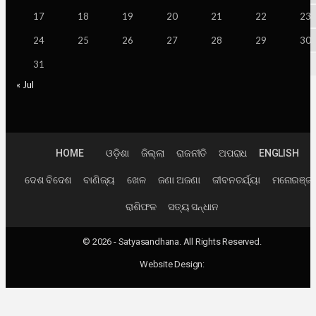
17
18
19
20
21
22
23
24
25
26
27
28
29
30
31
« Jul
HOME
ଓଡ଼ିଶା
ଜିଲ୍ଲା
ରାଜନୀତି
ଅପରାଧ
ENGLISH
ଦେଶ ବିଦେଶ
ବାଣିଜ୍ୟ
ଖେଳ
ଜଣା ଅଜଣା
ଜୀବନଚର୍ଯ୍ୟା
ମନୋରଞ୍ଜ
ରାଶିଫଳ
ସତ୍ୟ ସନ୍ଧାନ
© 2026 - Satyasandhana. All Rights Reserved.
Website Design: