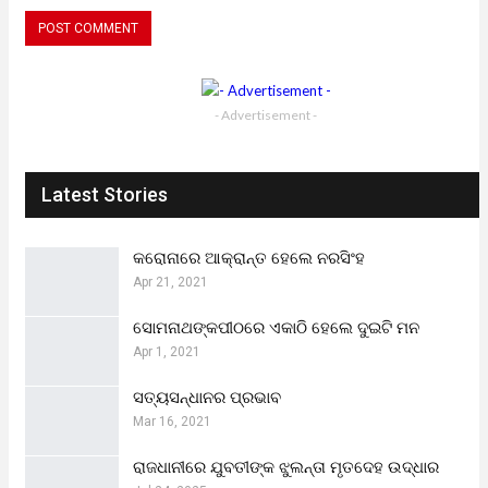
- Advertisement -
Latest Stories
କରୋନାରେ ଆକ୍ରାନ୍ତ ହେଲେ ନରସିଂହ
Apr 21, 2021
ସୋମନାଥଙ୍କପୀଠରେ ଏକାଠି ହେଲେ ଦୁଇଟି ମନ
Apr 1, 2021
ସତ୍ୟସନ୍ଧାନର ପ୍ରଭାବ
Mar 16, 2021
ରାଜଧାନୀରେ ଯୁବତୀଙ୍କ ଝୁଲନ୍ତା ମୃତଦେହ ଉଦ୍ଧାର