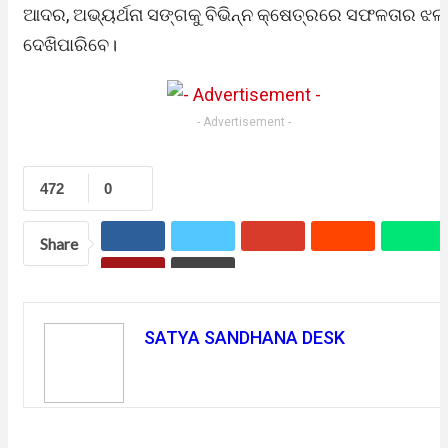
ଆଦର, ଅଭ୍ୟର୍ଥନା ସଙ୍ଗକୁ ବିଭିନ୍ନ କ୍ଷେତ୍ରରେ ସଫଳତାର ଝ
ଦେଖିପାରିବେ।
- Advertisement -
472
0
Share
SATYA SANDHANA DESK