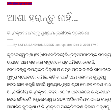
ଓଡ଼ିଶା
ଜିଲ୍ଲା
ମହାନଗର
ଆଶା ହରାନ୍ତୁ ନାହିଁ…
ଭିନ୍ନକ୍ଷମମାନଙ୍କୁ ମୁଖ୍ୟମନ୍ତ୍ରୀଙ୍କ ପ୍ରେରଣା
By
SATYA SANDHANA DESK
Last updated
Dec 3, 2025
179
0
ଭୁବନେଶ୍ୱର,୩।୧୨(ଏସଏସନିଉଜ)ଭିନ୍ନକ୍ଷମମାନଙ୍କ ସମସ୍ୟ
ଉପରେ ଆମ ସରକାର ସବୁବେଳେ ପ୍ରାଥମିକତା ଦେଉଛି,
ସେମାନଙ୍କୁ ଉପଯୁକ୍ତ ଶିକ୍ଷା ଓ ଯତ୍ନ ପ୍ରଦାନ କରି ସାମାଜରେ
ମୁଖ୍ୟ ସ୍ରୋତରେ ସାମିଲ କରିବା ପାଇଁ ଆମ ସରକାର ଗୁରୁତ୍ୱ
ଦେଇ କାମ କରୁଛି ବୋଲି ମୁଖ୍ୟମନ୍ତ୍ରୀ ଶ୍ରୀ ମୋହନ ଚରଣ ମାଝ
ଅନ୍ତର୍ଜାତୀୟ ଭିନ୍ନକ୍ଷମ ଦିବସ- ୨୦୨୫ ଅବସରରେ ଉଦ୍‌ବୋଧନ
ଦେଇ କହିଛନ୍ତି ।ଭୁବନେଶ୍ୱର SOA ଅଡିଟୋରିଅମ ଠାରେ ରାଜ୍
ସାମାଜିକ ସୁରକ୍ଷା ଓ ଭିନ୍ନକ୍ଷମ ସଶକ୍ତିକରଣ ବିଭାଗ ପକ୍ଷରୁ