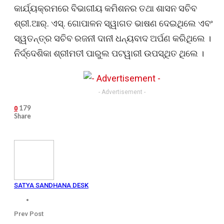
କାର୍ଯ୍ୟକ୍ରମରେ ବିଭାଗୀୟ କମିଶନର ତଥା ଶାସନ ସଚିବ
ଶ୍ରୀ.ଆର୍. ଏସ୍. ଗୋପାଳନ ସ୍ୱାଗତ ଭାଷଣ ଦେଇଥିଲେ ଏବଂ
ସ୍ୱତନ୍ତ୍ର ସଚିବ ରଜନୀ ଦାନୀ ଧନ୍ୟବାଦ ଅର୍ପଣ କରିଥିଲେ ।
ନିର୍ଦ୍ଦେଶିକା ଶ୍ରୀମତୀ ପାରୁଲ ପଟୱାରୀ ଉପସ୍ଥିତ ଥିଲେ ।
- Advertisement -
179
0
Share
SATYA SANDHANA DESK
Prev Post