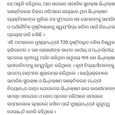
ସେ ଆହୁରି କହିଥିଲେ, ଆମ ସରକାର ସାମାଜିକ ସୁରକ୍ଷା ଭିନ୍ନକ୍
ସଶକ୍ତିକରଣ ବିଭାଗ ଜରିଆରେ ରାଜ୍ୟରେ ଥିବା ଭିନ୍ନକ୍ଷମ
ବ୍ୟକ୍ତିମାନଙ୍କ ମୁହଁରେ ହସ ଫୁଟାଇବା ସହ ସେମାନଙ୍କୁ ସାମାଜି
ଓ ଅର୍ଥନୈତିକ ଦୃଷ୍ଟିକୋଣରୁ ସ୍ୱୟଂସିଦ୍ଧ କରିବା ପାଇଁ ନିରନ୍ତ
ପ୍ରୟାସ ଜାରି ରଖିଛି ।
ଏହି ଅବସରରେ ମୁଖ୍ୟମନ୍ତ୍ରୀ T20 ଦୃଷ୍ଟିବାଧିତ ମହିଳା ବିଶ୍ୱ
କ୍ରିକେଟର ୪ ଜଣ ଖେଳାଳୀଙ୍କ ସମେତ ଜାତୀୟ ଓ ଅନ୍ତର୍ଜାତୀୟ
ସ୍ତରରେ କୃତୀତ୍ୱ ଅର୍ଜନ କରିଥିବା ସମୁଦାୟ ୩୩ ଜଣ ଭିନ୍ନକ୍ଷ
କ୍ରୀଡାବିତଙ୍କୁ ସମ୍ୱର୍ଦ୍ଧିତ କରିଥିଲେ । କୃତୀ ବିଦ୍ୟାର୍ଥୀମାନଙ୍କୁ
ଲାପଟପ୍ ବଣ୍ଟନର ଶୁଭାରମ୍ଭ କରିଥିଲେ । କାର୍ଯ୍ୟକ୍ରମରେ
ସାମାଜିକ ସୁରକ୍ଷା ଓ ଭିନ୍ନକ୍ଷମ ସଶକ୍ତିକରଣ ମନ୍ତ୍ରୀ
ନିତ୍ୟାନନ୍ଦ ଗଣ୍ଡ ଯୋଗଦେଇ ଭିନ୍ନକ୍ଷମ ଭାଇ ଭଉଣୀମାନଙ୍
ସମସ୍ତ ସହଯୋଗ ଓ ସେବା ପ୍ରଦାନ ଜରିଆରେ ସମାଜରେ
ସମ୍ମାନଜନକ ସ୍ଥାନରେ ରଖିବା ପାଇଁ ମୁଖ୍ୟମନ୍ତ୍ରୀ ଗୁରୁତ୍ୱ
ଦେଉଛନ୍ତି ବୋଲି କହିଥିଲେ।