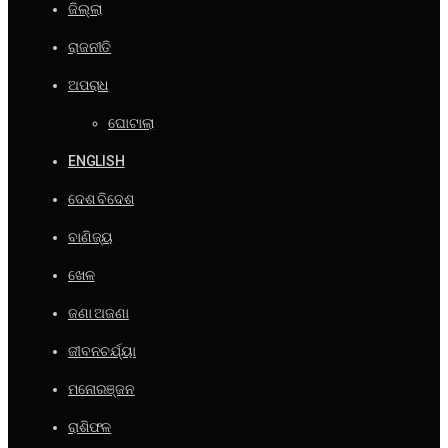
ଜିଲ୍ଲା
ରାଜନୀତି
ଅପରାଧ
ଘୋଟାଲା
ENGLISH
ଦେଶ ବିଦେଶ
ବାଣିଜ୍ୟ
ଖେଳ
ଜଣା ଅଜଣା
ଜୀବନଚର୍ଯ୍ୟା
ମନୋରଞ୍ଜନ
ରାଶିଫଳ