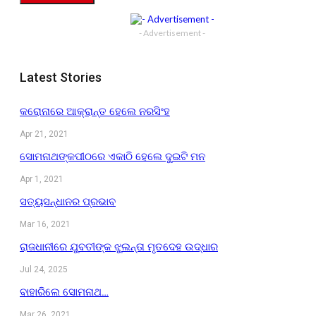
- Advertisement -
Latest Stories
କରୋନାରେ ଆକ୍ରାନ୍ତ ହେଲେ ନରସିଂହ
Apr 21, 2021
ସୋମନାଥଙ୍କପୀଠରେ ଏକାଠି ହେଲେ ଦୁଇଟି ମନ
Apr 1, 2021
ସତ୍ୟସନ୍ଧାନର ପ୍ରଭାବ
Mar 16, 2021
ରାଜଧାନୀରେ ଯୁବତୀଙ୍କ ଝୁଲନ୍ତା ମୃତଦେହ ଉଦ୍ଧାର
Jul 24, 2025
ବାହାରିଲେ ସୋମନାଥ…
Mar 26, 2021