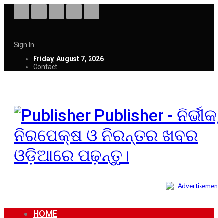
Sign In
Friday, August 7, 2026
Contact
Publisher - ନିର୍ଭୀକ
ନିରପେକ୍ଷ ଓ ନିରନ୍ତର ଖବର
ଓଡ଼ିଆରେ ପଢ଼ନ୍ତୁ।
HOME