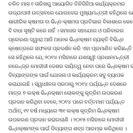
ଚଳିତ ମାସ ୧ ତାରିଖରୁ ଆୟୋଜିତ ତିନିଦିନିଆ କାର୍ଯ୍ୟକ୍ରମର
ଉଦ୍‌ଯାପନୀ ଉତ୍ସବରେ ଯୋଗଦେଇ ମୁଖ୍ୟମନ୍ତ୍ରୀ କହିଥିଲେ ଯ
ଶାରୀରିକ କ୍ଷମତା ବା ଭିନ୍ନ-କ୍ଷମତା ପ୍ରତିଭାର ବିକାଶରେ କେ
ବି ବାଧା ସୃଷ୍ଟି କରେ ନାହିଁ । ସମାଜର ସହଯୋଗ ଓ ପରିବାରର
ପ୍ରେରଣା ଦ୍ୱାରା ଆଜି ଅନେକ ଭିନ୍ନକ୍ଷମ ବ୍ୟକ୍ତି ବିଭିନ୍ନ
କ୍ଷେତ୍ରରେ ସଫଳତା ପ୍ରଦର୍ଶନ କରି ଏହା ପ୍ରମାଣିତ କରିଛନ୍ତି 
ସେ କହିଥିଲେ ଯେ, ୨୦୧୪ ମସିହାରେ ଯଶସ୍ୱୀ ପ୍ରଧାନମନ୍ତ୍ରୀ
ନରେନ୍ଦ୍ର ମୋଦୀଜୀ ଦେଶର ଦାୟିତ୍ୱ ନେବା ପରେ ଭିନ୍ନକ୍ଷମ ବ
ଦିବ୍ୟାଙ୍ଗଙ୍କ ପାଇଁ ଯୋଜନା ଓ କାର୍ଯ୍ୟକ୍ରମ ସବୁ ବ୍ୟାପକ
କରାଯାଇଛି । ସ୍ୱାଧୀନତା ପରଠାରୁ ୨୦୧୪ ପର୍ଯ୍ୟନ୍ତ ଦେଶରେ
ମାତ୍ର ୭ ଲକ୍ଷ ଭିନ୍ନକ୍ଷମ ଲୋକଙ୍କୁ କୃତ୍ରିମ ଉପକରଣ
ପ୍ରଦାନ କରିଥିବା ବେଳେ, ୨୦୧୪ ପରେ ବର୍ତ୍ତମାନ ପର୍ଯ୍ୟନ୍ତ
ଅର୍ଥାତ୍, ୧୧ ବର୍ଷ ମଧ୍ୟରେ ୩୧ ଲକ୍ଷ କୃତ୍ରିମ ଭିନ୍ନକ୍ଷମ
ଉପକରଣ ପ୍ରଦାନ କରାଗଲାଣି । ୨୦୧୫ ମସିହାରେ ମୋଦୀଜୀ
ଭିନ୍ନକ୍ଷମଙ୍କ ପାଇଁ ଦିବ୍ୟାଙ୍ଗ ଶବ୍ଦ ଆରମ୍ଭ କରିଥିଲେ ।