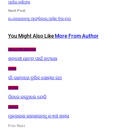
ଆଜିର ରାଶିଫଳ
Next Post
ନନ୍ଦନକାନନକୁ ଆଫ୍ରିକାରୁ ଆସିବ ଚିତା ବାଘ
You Might Also Like
More From Author
UNCATEGORIZED
ଶ୍ରାବଣୀ ଯାତ୍ରା ପାଇଁ କଟକଣା
ଓଡ଼ିଶା
ଗାଁ ଦାଣ୍ଡରେ ବୁଲିବ ସୋଲାର ରଥ
ଅପରାଧ
ଦିନରେ କରୁଥିଲେ ଚୋରି
ଅପରାଧ
ମୁକ୍ତାକାଶ କାରାଶ୍ରମରୁ କଏଦୀ ଖଲାସ
Prev
Next