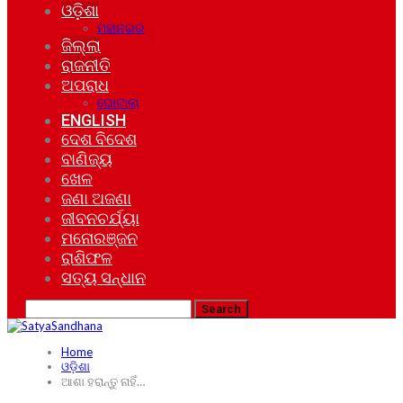
ଓଡ଼ିଶା
ମହାନଗର
ଜିଲ୍ଲା
ରାଜନୀତି
ଅପରାଧ
ଘୋଟାଲା
ENGLISH
ଦେଶ ବିଦେଶ
ବାଣିଜ୍ୟ
ଖେଳ
ଜଣା ଅଜଣା
ଜୀବନଚର୍ଯ୍ୟା
ମନୋରଞ୍ଜନ
ରାଶିଫଳ
ସତ୍ୟ ସନ୍ଧାନ
Home
ଓଡ଼ିଶା
ଆଶା ହରାନ୍ତୁ ନାହିଁ…