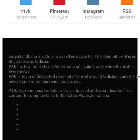
117k
Pinterest
Instagram
RSS
Subscribers
Followers
Followers
Subscribe
SatyaSandhana is a Odisha based news portal. The head office of is in
Bhubaneswar, Odisha.
With its tagline, “Satyara Anusandhana” ,it aims to provide the truth in
every news.
With a team of dedicated reporters from all around Odisha. It unveils th
news that is important and impacts you.
At SatyaSandhana, we put up truly unbiased and discrimination free
content to bring the facts to the table. –SatyaSandhana