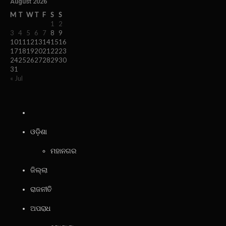
August 2026
M
T
W
T
F
S
S
1
2
3
4
5
6
7
8
9
10
11
12
13
14
15
16
17
18
19
20
21
22
23
24
25
26
27
28
29
30
31
« Jul
ଓଡ଼ିଶା
ମହାନଗର
ଜିଲ୍ଲା
ରାଜନୀତି
ଅପରାଧ