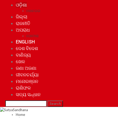
ଓଡ଼ିଶା
ମହାନଗର
ଜିଲ୍ଲା
ରାଜନୀତି
ଅପରାଧ
ଘୋଟାଲା
ENGLISH
ଦେଶ ବିଦେଶ
ବାଣିଜ୍ୟ
ଖେଳ
ଜଣା ଅଜଣା
ଜୀବନଚର୍ଯ୍ୟା
ମନୋରଞ୍ଜନ
ରାଶିଫଳ
ସତ୍ୟ ସନ୍ଧାନ
Home