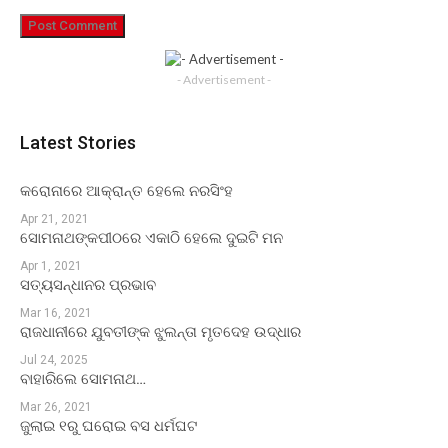
- Advertisement -
Latest Stories
କରୋନାରେ ଆକ୍ରାନ୍ତ ହେଲେ ନରସିଂହ
Apr 21, 2021
ସୋମନାଥଙ୍କପୀଠରେ ଏକାଠି ହେଲେ ଦୁଇଟି ମନ
Apr 1, 2021
ସତ୍ୟସନ୍ଧାନର ପ୍ରଭାବ
Mar 16, 2021
ରାଜଧାନୀରେ ଯୁବତୀଙ୍କ ଝୁଲନ୍ତା ମୃତଦେହ ଉଦ୍ଧାର
Jul 24, 2025
ବାହାରିଲେ ସୋମନାଥ…
Mar 26, 2021
ଜୁଲାଇ ୧ରୁ ଘରୋଇ ବସ ଧର୍ମଘଟ