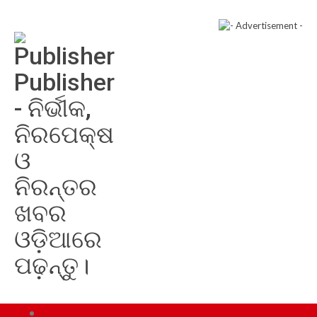
Publisher
- ନିର୍ଭୀକ,
ନିରପେକ୍ଷ
ଓ
ନିରନ୍ତର
ଖବର
ଓଡ଼ିଆରେ
ପଢ଼ନ୍ତୁ।