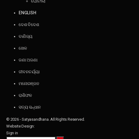
ଘୋଟାଲା
ENGLISH
ଦେଶ ବିଦେଶ
ବାଣିଜ୍ୟ
ଖେଳ
ଜଣା ଅଜଣା
ଜୀବନଚର୍ଯ୍ୟା
ମନୋରଞ୍ଜନ
ରାଶିଫଳ
ସତ୍ୟ ସନ୍ଧାନ
© 2026 - Satyasandhana. All Rights Reserved.
Website Design:
Sign in