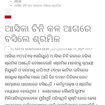
ଓଡ଼ିଶା
ଆସିକା ଚିନି କଳ ଆଗରେ ବସିଲେ ଶ୍ରମିକ
ଓଡ଼ିଶା
ଆସିକା ଚିନି କଳ ଆଗରେ
ବସିଲେ ଶ୍ରମିକ
By
SATYA SANDHANA DESK
Last updated
Apr 11, 2021
443
0
ଆସିକା ୧୧/୪(ଏସଏସନିୟୁଜ) ଅ।ସିକା ଚିନି କଳରେ ବଢିଲା
ଶ୍ରମିକ ଅଶାନ୍ତି ଦେଖାଦେଇଛି ।ଶ୍ରମିକ ମାନଙ୍କୁ ସ୍ଥାୟୀ
ନିଯୁକ୍ତି ଓ ଦରମାରୁ ଇପିଏଫ ଟଙ୍କା କାଟିବା ଦାବିନେଇ
ଶତାଧିକ ଶ୍ରମିକ ମାନେ ଆଜି ଦିନ ତମାମ ଚିନିକଳ ଗେଟ
ସାମ୍ନାରେ ଧାରଣାରେ ବସିଛନ୍ତି । କର୍ତ୍ତୃପକ୍ଷ ଓ ଶ୍ରମିକ
ମଧ୍ୟରେ ହୋଇଥିବା ।ାଲୋଚନାରେ କୈାଣସି ସୁଫଳ
ମିଳିପାରିନଥିବାବେଳେ ମୁହାଁମୁହିଁ ପରିସ୍ଥିତି ସୃଷ୍ଟି ହୋଇ ଢେଲା