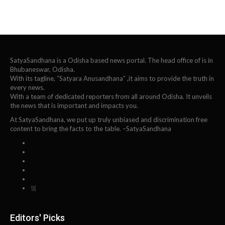
SatyaSandhana is a Odisha based news portal. The head office of is in
Bhubaneswar, Odisha.
With its tagline, “Satyara Anusandhana” ,it aims to provide the truth in
every news.
With a team of dedicated reporters from all around Odisha. It unveils
the news that is important and impacts you.
At SatyaSandhana, we put up truly unbiased and discrimination free
content to bring the facts to the table. –SatyaSandhana
Editors' Picks