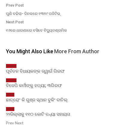
Prev Post
ପୁଣି ବଢିଲା- ଦିନକରେ ୧୩୭୯ ପଜିଟିଭ୍
Next Post
୧୬ରେ ଧାରଣାରେ ବସିବେ ବିଦ୍ୟୁତଶ୍ରମିକ
You Might Also Like
More From Author
ଅପରାଧ
ପୂର୍ବତନ ବିଧାୟକଙ୍କ ଜ୍ୱାଇଁ ଗିରଫ
ଅପରାଧ
ବିଜେପି କର୍ମୀଙ୍କୁ ହତ୍ୟା; ୩ଗିରଫ
ଓଡ଼ିଶା
ଛାତ୍ରୋଂ କି ଗୁଞ୍ଜ ସ୍ଥାନ ବୁକିଂ ବାତିଲ୍
ଓଡ଼ିଶା
୨୨ଜିଲ୍ଲାକୁ ୧୧୦ କୋଟି ବନ୍ୟା ସହାୟତା
Prev
Next