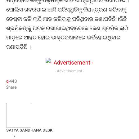
ମାଡ଼ାହୋଇ କର୍ତ୍ତୃପକ୍ଷଙ୍କ ଗାଡି ଭାଙ୍ଗିଥିବାର ଜଣାପଡିଛି ।
ପୋଲିସ ଖବରପାଇ ଆସି ପରିସ୍ଥିତିକୁ ନିୟନ୍ତ୍ରଣ କରିବାକୁ
ଚେଷ୍ଟା କରି ଲାଠି ମାଡ କରିବାକୁ ପଡିଥିବାର ଜଣାପଡିଛି ।କିଛି
ଶ୍ରମିକଙ୍କୁ ଅଟକ ରଖାଯାଇଥିବାବେଳେ ୨ଜଣ ଶ୍ରମିକ ଲାଠି
ମାଡ଼ରେ ଆହତ ହୋଇ ଡାକ୍ତରଖାନାରେ ଭର୍ତିହୋଇଥିବାର
ଜଣାପଡିଛି ।
- Advertisement -
443
0
Share
SATYA SANDHANA DESK