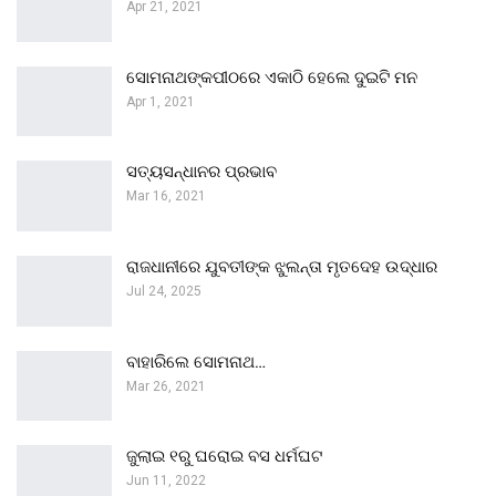
Apr 21, 2021
ସୋମନାଥଙ୍କପୀଠରେ ଏକାଠି ହେଲେ ଦୁଇଟି ମନ
Apr 1, 2021
ସତ୍ୟସନ୍ଧାନର ପ୍ରଭାବ
Mar 16, 2021
ରାଜଧାନୀରେ ଯୁବତୀଙ୍କ ଝୁଲନ୍ତା ମୃତଦେହ ଉଦ୍ଧାର
Jul 24, 2025
ବାହାରିଲେ ସୋମନାଥ…
Mar 26, 2021
ଜୁଲାଇ ୧ରୁ ଘରୋଇ ବସ ଧର୍ମଘଟ
Jun 11, 2022