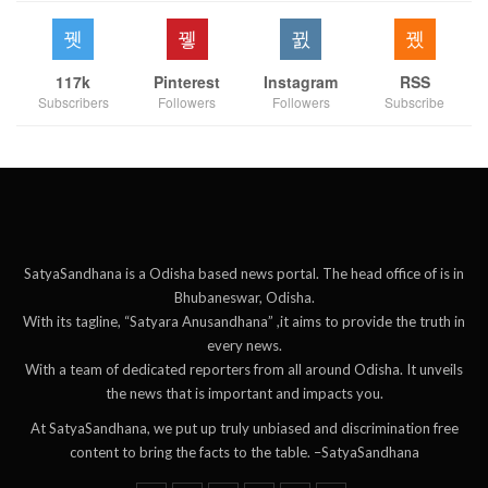
117k
Pinterest
Instagram
RSS
Subscribers
Followers
Followers
Subscribe
SatyaSandhana is a Odisha based news portal. The head office of is in
Bhubaneswar, Odisha.
With its tagline, “Satyara Anusandhana” ,it aims to provide the truth in
every news.
With a team of dedicated reporters from all around Odisha. It unveils
the news that is important and impacts you.
At SatyaSandhana, we put up truly unbiased and discrimination free
content to bring the facts to the table. –SatyaSandhana