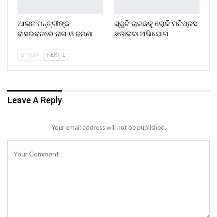
ଆଇନ ମନ୍ତ୍ରୀଙ୍କ
ସ୍କୁଟି ଚାଳକକୁ ରୋକି ମନିପ୍ରସ
ବାସଭବନରେ ନାଗ ଓ ଢମଣା
ଛଡାଇବା ଅଭିଯୋଗ
PREV
NEXT
Leave A Reply
Your email address will not be published.