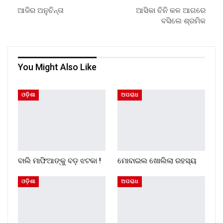
ଆଜିର ଅନୁଚିନ୍ତା
ଆସିକା ଚିନି କଳ ଆଗରେ
ବସିଲେ ଶ୍ରମିକ
You Might Also Like
ଓଡ଼ିଶା
ଅପରାଧ
ବାଲି ମାଫିଆଙ୍କୁ ବଡ଼ ଝଟକା !
ମୋବାଇଲ ଖୋଲିଲା ରହସ୍ୟ
ଓଡ଼ିଶା
ଅପରାଧ