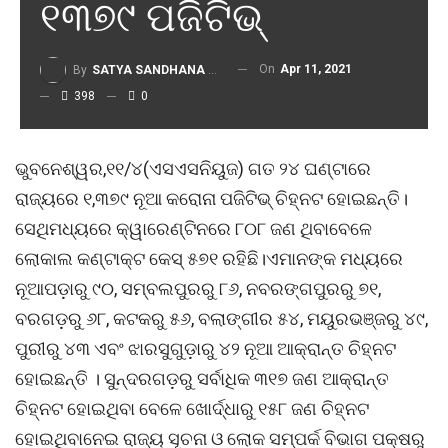
୧୩୭୯ ପଜିଟିଭ୍
On
Apr 11, 2021
By
SATYA SANDHANA DESK
398
0
ଭୁବନେଶ୍ୱର,୧୧/୪(ଏସଏସନିୟୁଜ) ଗତ ୨୪ ଘଣ୍ଟାରେ
ରାଜ୍ୟରେ ୧,୩୭୯ ନୂଆ କରୋନା ପଜିଟିଭ୍ ଚିହ୍ନଟ ହୋଇଛନ୍ତି।
ସେଥିମଧ୍ୟରେ କ୍ୱାରେଣ୍ଟିନରେ ୮୦୮ ଜଣ ଥିବାବେଳେ
ଲୋକାଲ କଣ୍ଟାକ୍ଟ କେସ୍ ୫୭୧ ରହିଛି।ଏମାନଙ୍କ ମଧ୍ୟରେ
ନୂଆପଡ଼ାରୁ ୯୦, ସମ୍ବଲପୁରରୁ ୮୬, ନବରଙ୍ଗପୁରରୁ ୭୧,
ବରଗଡ଼ରୁ ୬୮, କଟକରୁ ୫୬, ବଲାଙ୍ଗୀର ୫୪, ମୟୁରଭଞ୍ଜରୁ ୪୯,
ପୁରୀରୁ ୪୩ ଏବଂ ଝାରସୁଗୁଡ଼ାରୁ ୪୨ ନୂଆ ଆକ୍ରାନ୍ତ ଚିହ୍ନଟ
ହୋଇଛନ୍ତି । ସୁନ୍ଦରଗଡ଼ରୁ ସର୍ବାଧିକ ୩୧୭ ଜଣ ଆକ୍ରାନ୍ତ
ଚିହ୍ନଟ ହୋଇଥିବା ବେଳେ ଖୋର୍ଦ୍ଧାରୁ ୧୫୮ ଜଣ ଚିହ୍ନଟ
ହୋଇଥିବାନେଇ ରାଜ୍ୟ ସୂଚନା ଓ ଲୋକ ସମ୍ପର୍କ ବିଭାଗ ପକ୍ଷରୁ