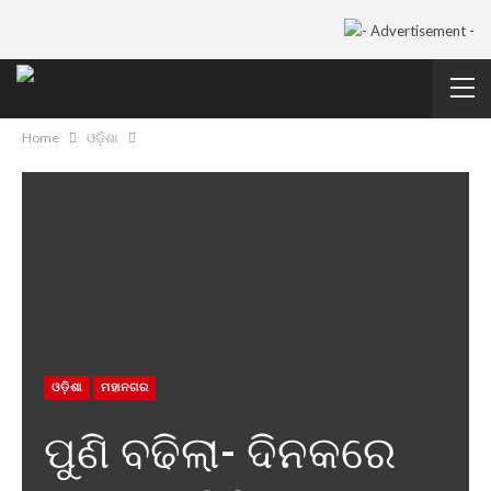
Home
ଓଡ଼ିଶା
ଓଡ଼ିଶା
ମହାନଗର
ପୁଣି ବଢିଲା- ଦିନକରେ