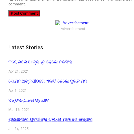
comment.
- Advertisement -
Latest Stories
କରୋନାରେ ଆକ୍ରାନ୍ତ ହେଲେ ନରସିଂହ
Apr 21, 2021
ସୋମନାଥଙ୍କପୀଠରେ ଏକାଠି ହେଲେ ଦୁଇଟି ମନ
Apr 1, 2021
ସତ୍ୟସନ୍ଧାନର ପ୍ରଭାବ
Mar 16, 2021
ରାଜଧାନୀରେ ଯୁବତୀଙ୍କ ଝୁଲନ୍ତା ମୃତଦେହ ଉଦ୍ଧାର
Jul 24, 2025