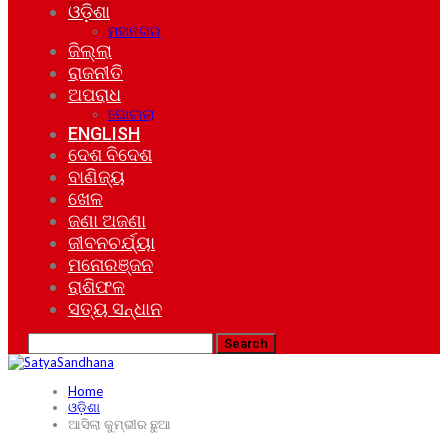
ଓଡ଼ିଶା
ମହାନଗର
ଜିଲ୍ଲା
ରାଜନୀତି
ଅପରାଧ
ଘୋଟାଲା
ENGLISH
ଦେଶ ବିଦେଶ
ବାଣିଜ୍ୟ
ଖେଳ
ଜଣା ଅଜଣା
ଜୀବନଚର୍ଯ୍ୟା
ମନୋରଞ୍ଜନ
ରାଶିଫଳ
ସତ୍ୟ ସନ୍ଧାନ
Home
ଓଡ଼ିଶା
ଆସିଲା କୁମ୍ଭୀର ଛୁଆ