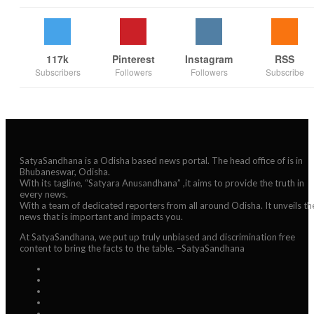
117k
Pinterest
Instagram
RSS
Subscribers
Followers
Followers
Subscribe
SatyaSandhana is a Odisha based news portal. The head office of is in
Bhubaneswar, Odisha.
With its tagline, “Satyara Anusandhana” ,it aims to provide the truth in
every news.
With a team of dedicated reporters from all around Odisha. It unveils th
news that is important and impacts you.
At SatyaSandhana, we put up truly unbiased and discrimination free
content to bring the facts to the table. –SatyaSandhana