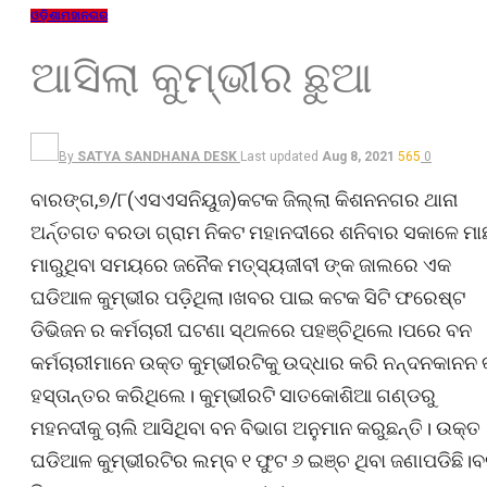
ଓଡ଼ିଶା
ମହାନଗର
ଆସିଲା କୁମ୍ଭୀର ଛୁଆ
By
SATYA SANDHANA DESK
Last updated
Aug 8, 2021
565
0
ବାରଙ୍ଗ,୭/୮(ଏସଏସନିୟୁଜ)କଟକ ଜିଲ୍ଲା କିଶନନଗର ଥାନା
ଅର୍ନ୍ତଗତ ବରଡା ଗ୍ରାମ ନିକଟ ମହାନଦୀରେ ଶନିବାର ସକାଳେ ମା
ମାରୁଥିବା ସମୟରେ ଜନୈକ ମତ୍ସ୍ୟଜୀବୀ ଙ୍କ ଜାଲରେ ଏକ
ଘଡିଆଳ କୁମ୍ଭୀର ପଡ଼ିଥିଲା।ଖବର ପାଇ କଟକ ସିଟି ଫରେଷ୍ଟ
ଡିଭିଜନ ର କର୍ମଚାରୀ ଘଟଣା ସ୍ଥଳରେ ପହଞ୍ଚିଥିଲେ।ପରେ ବନ
କର୍ମଚାରୀମାନେ ଉକ୍ତ କୁମ୍ଭୀରଟିକୁ ଉଦ୍ଧାର କରି ନନ୍ଦନକାନନ କ
ହସ୍ତାନ୍ତର କରିଥିଲେ। କୁମ୍ଭୀରଟି ସାତକୋଶିଆ ଗଣ୍ଡରୁ
ମହନଦୀକୁ ଚାଲି ଆସିଥିବା ବନ ବିଭାଗ ଅନୁମାନ କରୁଛନ୍ତି। ଉକ୍ତ
ଘଡିଆଳ କୁମ୍ଭୀରଟିର ଲମ୍ବ ୧ ଫୁଟ ୬ ଇଞ୍ଚ ଥିବା ଜଣାପଡିଛି।