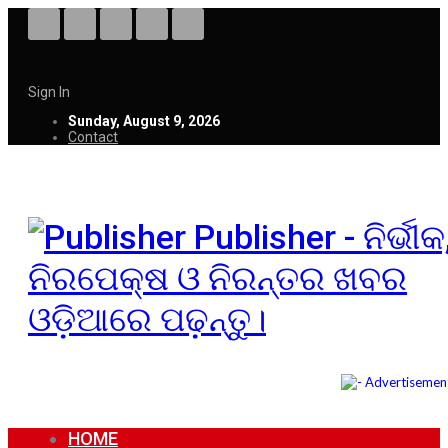
Sign In
Sunday, August 9, 2026
Contact
Publisher - ନିର୍ଭୀକ
ନିରପେକ୍ଷ ଓ ନିରନ୍ତର ଖବର
ଓଡ଼ିଆରେ ପଢ଼ନ୍ତୁ।
HOME