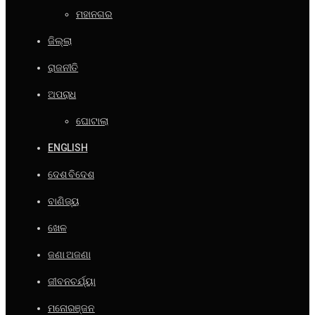
ମହାନଗର
ଜିଲ୍ଲା
ରାଜନୀତି
ଅପରାଧ
ଘୋଟାଲା
ENGLISH
ଦେଶ ବିଦେଶ
ବାଣିଜ୍ୟ
ଖେଳ
ଜଣା ଅଜଣା
ଜୀବନଚର୍ଯ୍ୟା
ମନୋରଞ୍ଜନ