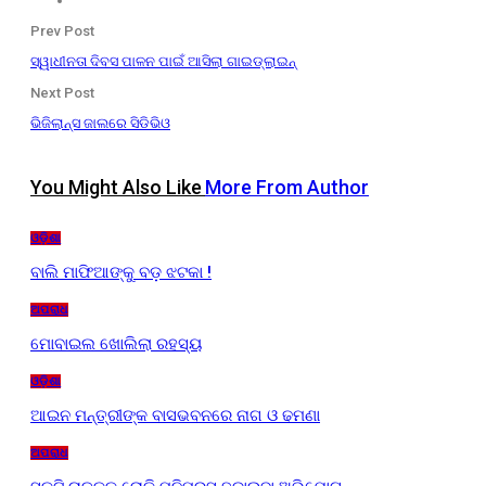
Prev Post
ସ୍ୱାଧୀନତା ଦିବସ ପାଳନ ପାଇଁ ଆସିଲା ଗାଇଡ୍‌ଲାଇନ୍
Next Post
ଭିଜିଲାନ୍ସ ଜାଲରେ ସିଡିଭିଓ
You Might Also Like
More From Author
ଓଡ଼ିଶା
ବାଲି ମାଫିଆଙ୍କୁ ବଡ଼ ଝଟକା !
ଅପରାଧ
ମୋବାଇଲ ଖୋଲିଲା ରହସ୍ୟ
ଓଡ଼ିଶା
ଆଇନ ମନ୍ତ୍ରୀଙ୍କ ବାସଭବନରେ ନାଗ ଓ ଢମଣା
ଅପରାଧ