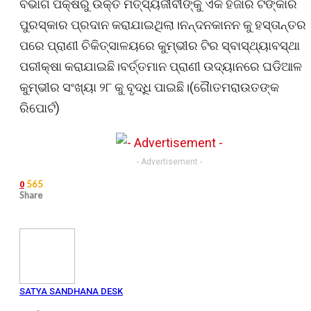
ବିଭାଗ ପକ୍ଷରୁ ଉକ୍ତ ମତ୍ସ୍ୟଜୀବୀଙ୍କୁ ଏକ ହଜାର ଟଙ୍କାର
ପୁରସ୍କାର ପ୍ରଦାନ କରାଯାଇଥିଲା।ନନ୍ଦନକାନନ କୁ ହସ୍ତାନ୍ତର
ପରେ ପ୍ରାଣୀ ଚିକିତ୍ସାଳୟରେ କୁମ୍ଭୀର ଟିର ସ୍ବାସ୍ଥ୍ୟାବସ୍ଥା
ପରୀକ୍ଷା କରାଯାଇଛି।ବର୍ତ୍ତମାନ ପ୍ରାଣୀ ଉଦ୍ୟାନରେ ଘଡିଆଳ
କୁମ୍ଭୀର ସଂଖ୍ୟା ୨୮ କୁ ବୃଦ୍ଧି ପାଇଛି।(ଗୈାତମରାଉତଙ୍କ
ରିପୋର୍ଟ)
- Advertisement -
565
0
Share
SATYA SANDHANA DESK