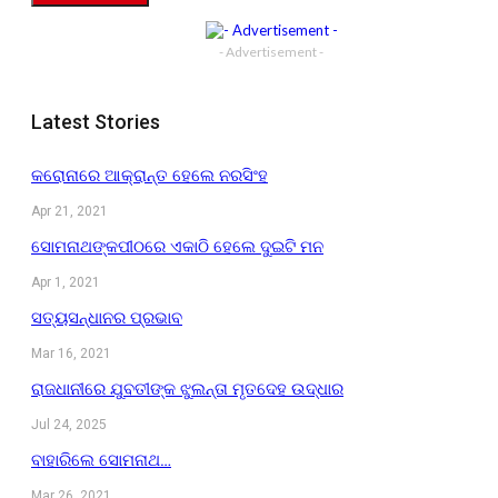
- Advertisement -
Latest Stories
କରୋନାରେ ଆକ୍ରାନ୍ତ ହେଲେ ନରସିଂହ
Apr 21, 2021
ସୋମନାଥଙ୍କପୀଠରେ ଏକାଠି ହେଲେ ଦୁଇଟି ମନ
Apr 1, 2021
ସତ୍ୟସନ୍ଧାନର ପ୍ରଭାବ
Mar 16, 2021
ରାଜଧାନୀରେ ଯୁବତୀଙ୍କ ଝୁଲନ୍ତା ମୃତଦେହ ଉଦ୍ଧାର
Jul 24, 2025
ବାହାରିଲେ ସୋମନାଥ…
Mar 26, 2021