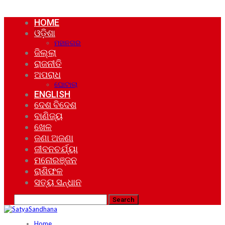
HOME
ଓଡ଼ିଶା
ମହାନଗର
ଜିଲ୍ଲା
ରାଜନୀତି
ଅପରାଧ
ଘୋଟାଲା
ENGLISH
ଦେଶ ବିଦେଶ
ବାଣିଜ୍ୟ
ଖେଳ
ଜଣା ଅଜଣା
ଜୀବନଚର୍ଯ୍ୟା
ମନୋରଞ୍ଜନ
ରାଶିଫଳ
ସତ୍ୟ ସନ୍ଧାନ
Home