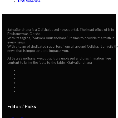
RSS
Subscribe
SatyaSandhana is a Odisha based news portal. The head office of is in
Bhubaneswar, Odisha.
With its tagline, “Satyara Anusandhana” ,it aims to provide the truth in
every news.
With a team of dedicated reporters from all around Odisha. It unveils th
news that is important and impacts you.
At SatyaSandhana, we put up truly unbiased and discrimination free
content to bring the facts to the table. –SatyaSandhana
Editors' Picks