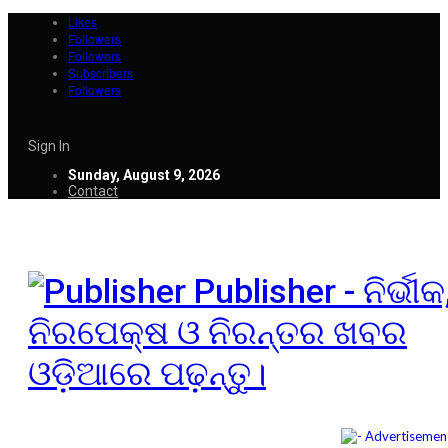
Likes
Followers
Followers
Subscribers
Followers
Sign In
Sunday, August 9, 2026
Contact
Publisher - ନିର୍ଭୀକ
ନିରପେକ୍ଷ ଓ ନିରନ୍ତର ଖବର
ଓଡ଼ିଆରେ ପଢ଼ନ୍ତୁ।