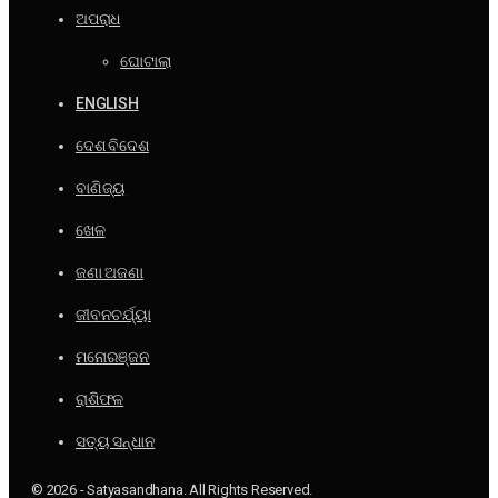
ଅପରାଧ
ଘୋଟାଲା
ENGLISH
ଦେଶ ବିଦେଶ
ବାଣିଜ୍ୟ
ଖେଳ
ଜଣା ଅଜଣା
ଜୀବନଚର୍ଯ୍ୟା
ମନୋରଞ୍ଜନ
ରାଶିଫଳ
ସତ୍ୟ ସନ୍ଧାନ
© 2026 - Satyasandhana. All Rights Reserved.