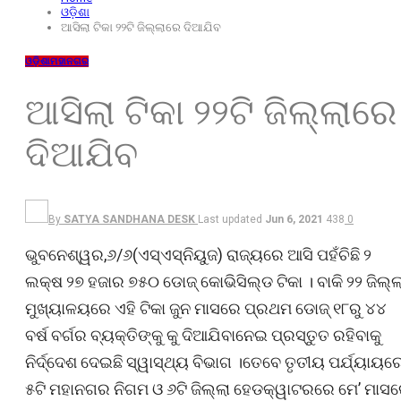
ଓଡ଼ିଶା
ଆସିଲା ଟିକା ୨୨ଟି ଜିଲ୍ଲାରେ ଦିଆଯିବ
ଓଡ଼ିଶା
ମହାନଗର
ଆସିଲା ଟିକା ୨୨ଟି ଜିଲ୍ଲାରେ
ଦିଆଯିବ
By
SATYA SANDHANA DESK
Last updated
Jun 6, 2021
438
0
ଭୁବନେଶ୍ୱର,୬/୬(ଏସ୍‌ଏସ୍‌ନିୟୁଜ) ରାଜ୍ୟରେ ଆସି ପହଁଚିଛି ୨
ଲକ୍ଷ ୨୭ ହଜାର ୭୫୦ ଡୋଜ୍ କୋଭିସିଲ୍ଡ ଟିକା । ବାକି ୨୨ ଜିଲ୍ଲ
ମୁଖ୍ୟାଳୟରେ ଏହି ଟିକା ଜୁନ ମାସରେ ପ୍ରଥମ ଡୋଜ୍ ୧୮ରୁ ୪୪
ବର୍ଷ ବର୍ଗର ବ୍ୟକ୍ତିଙ୍କୁ କୁ ଦିଆଯିବାନେଇ ପ୍ରସ୍ତୁତ ରହିବାକୁ
ନିର୍ଦ୍ଦେଶ ଦେଇଛି ସ୍ୱାସ୍ଥ୍ୟ ବିଭାଗ ।ତେବେ ତୃତୀୟ ପର୍ଯ୍ୟାୟର
୫ଟି ମହାନଗର ନିଗମ ଓ ୬ଟି ଜିଲ୍ଲା ହେଡକ୍ୱାଟରରେ ମେ’ ମାସ