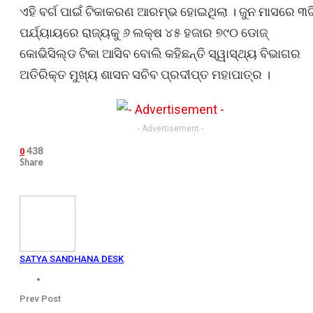
ଏହି ବର୍ଗ ପାଇଁ ଟିକାକରଣ ଆରମ୍ଭ ହୋଇଥିଲା । ଜୁନ ମାସରେ ୩ଟ
ପର୍ଯ୍ୟାୟରେ ରାଜ୍ୟକୁ ୬ ଲକ୍ଷ ୪୫ ହଜାର ୭୯୦ ଡୋଜ୍
କୋଭିସିଲ୍ଡ ଟିକା ଆସିବ ବୋଲି କହିଛନ୍ତି ସ୍ୱାସ୍ଥ୍ୟ ବିଭାଗର
ଅତିରିକ୍ତ ମୁଖ୍ୟ ଶାସନ ସଚିବ ପ୍ରଦୀପ୍ତ ମହାପାତ୍ର ।
- Advertisement -
438
0
Share
SATYA SANDHANA DESK
Prev Post