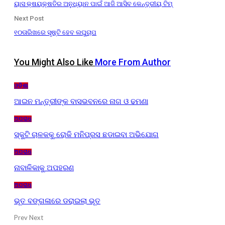
ୟାସ କ୍ଷୟକ୍ଷତିର ଅନୁଧ୍ୟାନ ପାଇଁ ଆଜି ଆସିବ କେନ୍ଦ୍ରୀୟ ଟିମ୍
Next Post
୧୦ତାରିଖରେ ସୃଷ୍ଟି ହେବ ଲଘୁଚାପ
You Might Also Like
More From Author
ଓଡ଼ିଶା
ଆଇନ ମନ୍ତ୍ରୀଙ୍କ ବାସଭବନରେ ନାଗ ଓ ଢମଣା
ଅପରାଧ
ସ୍କୁଟି ଚାଳକକୁ ରୋକି ମନିପ୍ରସ ଛଡାଇବା ଅଭିଯୋଗ
ଅପରାଧ
ନାବାଳିକାକୁ ଅପହରଣ
ଅପରାଧ
ଭୂତ ବଙ୍ଗଳାରେ ଡରାଇଲା ଭୂତ
Prev
Next