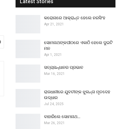
Latest Stories
କରୋନାରେ ଆକ୍ରାନ୍ତ ହେଲେ ନରସିଂହ
Apr 21, 2021
0
ସୋମନାଥଙ୍କପୀଠରେ ଏକାଠି ହେଲେ ଦୁଇଟି
ମନ
Apr 1, 2021
ସତ୍ୟସନ୍ଧାନର ପ୍ରଭାବ
Mar 16, 2021
ରାଜଧାନୀରେ ଯୁବତୀଙ୍କ ଝୁଲନ୍ତା ମୃତଦେହ
ଉଦ୍ଧାର
Jul 24, 2025
ବାହାରିଲେ ସୋମନାଥ…
Mar 26, 2021