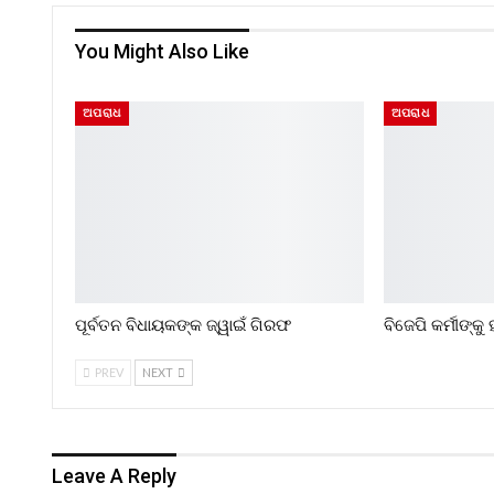
You Might Also Like
ଅପରାଧ
ଅପରାଧ
ପୂର୍ବତନ ବିଧାୟକଙ୍କ ଜ୍ୱାଇଁ ଗିରଫ
ବିଜେପି କର୍ମୀଙ୍କ
PREV
NEXT
Leave A Reply