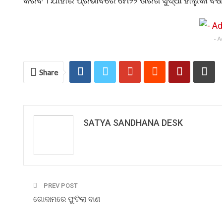
କରିବ । ଯାହାର ପ୍ରଭାବରେ ମେ୨୨ ତାରିଖ ସୁଦ୍ଧା ହାଲୁକା ବ
- 
Share
SATYA SANDHANA DESK
PREV POST
ଗୋଦାମରେ ଫୁଟିଲା ବାଣ