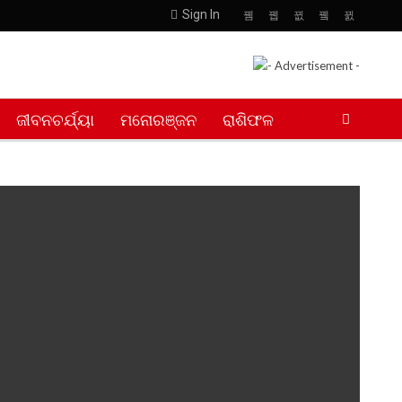
Sign In
ଜୀବନଚର୍ଯ୍ୟା
ମନୋରଞ୍ଜନ
ରାଶିଫଳ