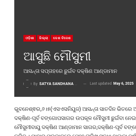
ଓଡ଼ିଶା
ଜିଲ୍ଲା
ଦେଶ ବିଦେଶ
ଆସୁଛି ମୌସୁମୀ
ଆସନ୍ତା ସପ୍ତାହରେ ଛୁଇଁବ ଦକ୍ଷିଣ ଆଣ୍ଡାମାନ
Last updated
May 6, 2025
By
SATYA SANDHANA DESK
ଭୁବନେଶ୍ଵର,୬।୫(ଏସଏସନିୟୁଜ) ଆସନ୍ତା ସାତଦିନ ଭିତରେ ଅର
ଦକ୍ଷିଣ-ପୂର୍ବ ବଙ୍ଗୋପସାଗର ଉପକୂଳ ମୌସୁମୀ ଛୁଇଁବା ନେଇ
ମୌସୁମୀବାୟୁ ଦକ୍ଷିଣ ଆଣ୍ଡାମାନ ସାଗର,ଦକ୍ଷିଣ-ପୂର୍ବ ବ