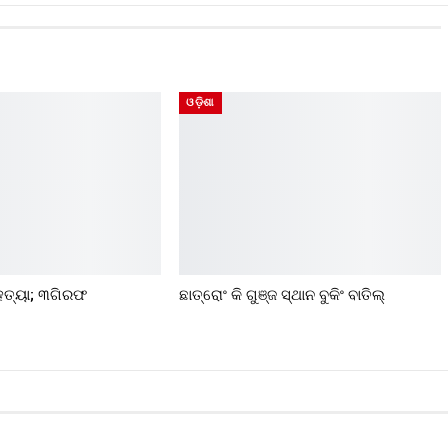
ଓଡ଼ିଶା
ୁ ହତ୍ୟା; ୩ଗିରଫ
ଛାତ୍ରୋଂ କି ଗୁଞ୍ଜ ସ୍ଥାନ ବୁକିଂ ବାତିଲ୍