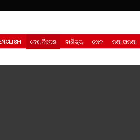
ENGLISH
ଦେଶ ବିଦେଶ
ବାଣିଜ୍ୟ
ଖେଳ
ଜଣା ଅଜଣା