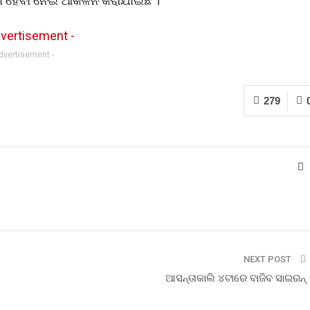
ର୍ଷା ହେବା ନେଇ ଆକଳନ କରାଯାଇଛି ।
Advertisement -
279
NEXT POST
ଆସନ୍ତାକାଲି ୪ଟାରେ ବାଜିବ ସାଇରନ୍