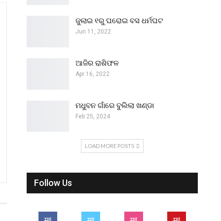
ଜୁଲାଇ ୧ରୁ ଘରୋଇ ବସ ଧର୍ମଘଟ
Jun 11, 2022
ଆଜିର ରାଶିଫଳ
Apr 16, 2022
ମଧୁବନ ଗାଁରେ ବୁଲିଲା ଖଣ୍ଡା
Feb 25, 2024
LOAD MORE POSTS
Follow Us