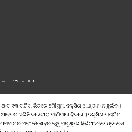
279
0
୍ଥାତ ୧୩ ତାରିଖ ଭିତରେ ମୌସୁମୀ ଦକ୍ଷିଣ ଆଣ୍ଡାମାନ ଛୁଇଁବ ।
 ଆକଳନ କରିଛି ଭାରତୀୟ ପାଣିପାଗ ବିଭାଗ । ଦକ୍ଷିଣ-ପଶ୍ଚିମ
ଙ୍ଗୋପସାଗର ଏବଂ ନିକୋବର ଦ୍ୱୀପପୁଞ୍ଜର କିଛି ଅଂଶରେ ପ୍ରବେଶ