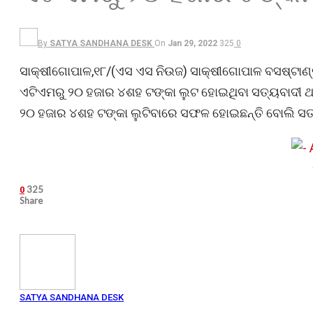
By
SATYA SANDHANA DESK
On
Jan 29, 2022
325
0
ସାକ୍ଷୀଗୋପାଳ,୧୮/(ଏସ ଏସ ନିଉଜ) ସା
କ୍ଷୀଗୋପାଳ ବସଷ୍ଟାଣ
ଏଟିଏମରୁ ୨୦ ହଜାର ୪ଶହ ଟଙ୍କା ଲୁଟ ହୋଇଥିବା ସତ୍ୟବାଦୀ 
୨୦ ହଜାର ୪ଶହ ଟଙ୍କା ଲୁଟିବାରେ ସଫଳ ହୋଇଛନ୍ତି ବୋଲି ସତ୍
325
0
Share
SATYA SANDHANA DESK