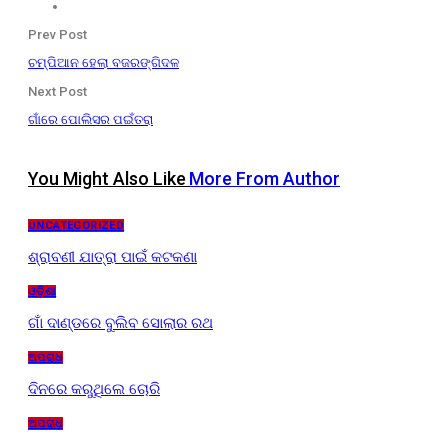
Prev Post
ଚମ୍ପିଆନ ହେଲା ବଜରଙ୍ଗିଦଳ
Next Post
ଗାଁରେ ପୋଲିସର ପଇଁତରା
You Might Also Like
More From Author
UNCATEGORIZED
ଶ୍ରାବଣୀ ଯାତ୍ରା ପାଇଁ କଟକଣା
ଓଡ଼ିଶା
ଗାଁ ଦାଣ୍ଡରେ ବୁଲିବ ସୋଲାର ରଥ
ଅପରାଧ
ଦିନରେ କରୁଥିଲେ ଚୋରି
ଅପରାଧ