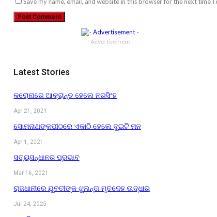
Save my name, email, and website in this browser for the next time 
- Advertisement -
Latest Stories
କରୋନାରେ ଆକ୍ରାନ୍ତ ହେଲେ ନରସିଂହ
Apr 21, 2021
ସୋମନାଥଙ୍କପୀଠରେ ଏକାଠି ହେଲେ ଦୁଇଟି ମନ
Apr 1, 2021
ସତ୍ୟସନ୍ଧାନର ପ୍ରଭାବ
Mar 16, 2021
ରାଜଧାନୀରେ ଯୁବତୀଙ୍କ ଝୁଲନ୍ତା ମୃତଦେହ ଉଦ୍ଧାର
Jul 24, 2025