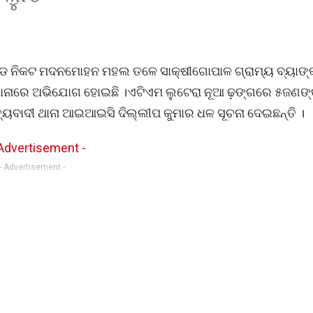
୍ଡ ନିକଟ ମଦନମୋହନ ମହଲ ତଳେ ସାକ୍ଷୀଗୋପାଳ ଗ୍ରାମ୍ୟ ବ୍ୟାଙ୍
ଥାନାରେ ଅଭିଯୋଗ ହୋଇଛି ।ଏଟିଏମ ଲୁଟେରା ନୂଆ ଢ଼ଙ୍ଗରେ ୫ଜଣଙ୍
ୟବାଦୀ ଥାନା ଆଇଆଇସି ଦିଲ୍ଲୀପ କୁମାର ଧଳ ସୂଚନା ଦେଇଛନ୍ତି ।
- Advertisement -