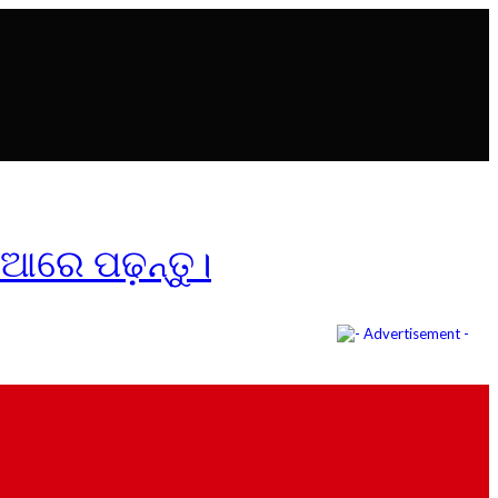
ିଆରେ ପଢ଼ନ୍ତୁ।