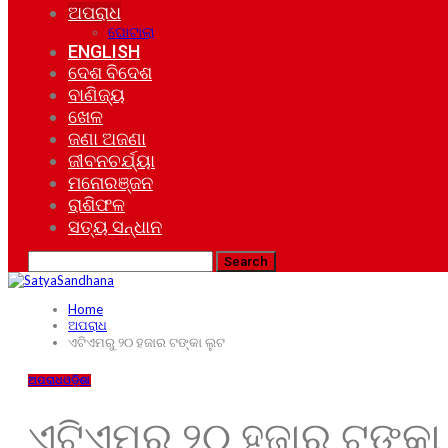
ଅପରାଧ
ଘୋଟାଲା
ENGLISH
ଦେଶ ବିଦେଶ
ବାଣିଜ୍ୟ
ଖେଳ
ଜଣା ଅଜଣା
ଜୀବନଚର୍ଯ୍ୟା
ମନୋରଞ୍ଜନ
ରାଶିଫଳ
ସତ୍ୟ ସନ୍ଧାନ
Home
ଅପରାଧ
ଏଟିଏମରୁ ୨୦ ହଜାର ଟଙ୍କା ଲୁଟ
ଅପରାଧ
ଓଡ଼ିଶା
ଏଟିଏମରୁ ୨୦ ହଜାର ଟଙ୍କା