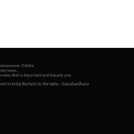
Bhubaneswar, Odisha.
every news.
he news that is important and impacts you.
ent to bring the facts to the table. –SatyaSandhana