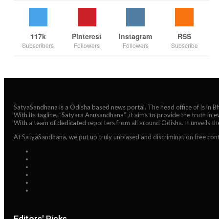
117k
Pinterest
Instagram
RSS
Subscribers
Followers
Followers
Subscribe
SatyaSandhana is a Odisha based news portal. The head office of is in 
With its tagline, “Satyara Anusandhana” ,it aims to provide the truth in 
With a team of dedicated reporters from all around Odisha. It unveils t
At SatyaSandhana, we put up truly unbiased and discrimination free cont
Editors' Picks