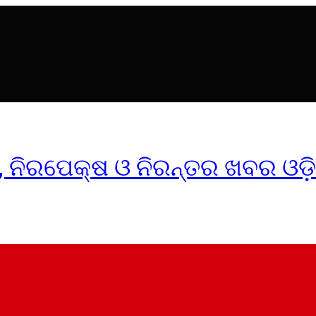
ୀକ, ନିରପେକ୍ଷ ଓ ନିରନ୍ତର ଖବର ଓଡ଼