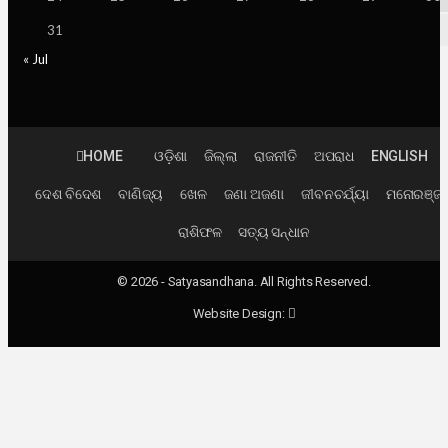
31
« Jul
HOME
ଓଡ଼ିଶା
ଜିଲ୍ଲା
ରାଜନୀତି
ଅପରାଧ
ENGLISH
ଦେଶ ବିଦେଶ
ବାଣିଜ୍ୟ
ଖେଳ
ଜଣା ଅଜଣା
ଜୀବନଚର୍ଯ୍ୟା
ମନୋରଞ୍ଜ
ରାଶିଫଳ
ସତ୍ୟ ସନ୍ଧାନ
© 2026 - Satyasandhana. All Rights Reserved.
Website Design: