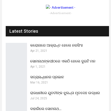
- Advertisement -
Latest Stories
କରୋନାରେ ଆକ୍ରାନ୍ତ ହେଲେ ନରସିଂହ
Apr 21, 2021
ସୋମନାଥଙ୍କପୀଠରେ ଏକାଠି ହେଲେ ଦୁଇଟି ମନ
Apr 1, 2021
ସତ୍ୟସନ୍ଧାନର ପ୍ରଭାବ
Mar 16, 2021
ରାଜଧାନୀରେ ଯୁବତୀଙ୍କ ଝୁଲନ୍ତା ମୃତଦେହ ଉଦ୍ଧାର
Jul 24, 2025
ବାହାରିଲେ ସୋମନାଥ…