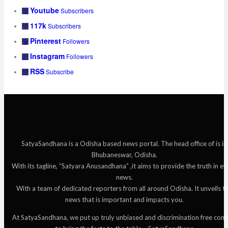
Youtube
Subscribers
117k
Subscribers
Pinterest
Followers
Instagram
Followers
RSS
Subscribe
SatyaSandhana is a Odisha based news portal. The head office of is in
Bhubaneswar, Odisha.
With its tagline, “Satyara Anusandhana” ,it aims to provide the truth in ev
news.
With a team of dedicated reporters from all around Odisha. It unveils t
news that is important and impacts you.
At SatyaSandhana, we put up truly unbiased and discrimination free cont