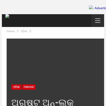
Home
ଓଡ଼ିଶା
ଓଡ଼ିଶା
ମହାନଗର
ଅଗଷ୍ଟ ଅନ୍-ଲକ୍