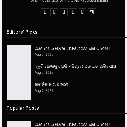
to bring the facts to the table. –SatyaSandhana
Editors' Picks
ଆଇନ ମନ୍ତ୍ରୀଙ୍କ ବାସଭବନରେ ନାଗ ଓ ଢମଣା
Aug 7, 2026
ସ୍କୁଟି ଚାଳକକୁ ରୋକି ମନିପ୍ରସ ଛଡାଇବା ଅଭିଯୋଗ
Aug 7, 2026
ନାବାଳିକାକୁ ଅପହରଣ
Aug 7, 2026
Popular Posts
ଆଇନ ମନ୍ତ୍ରୀଙ୍କ ବାସଭବନରେ ନାଗ ଓ ଢମଣା