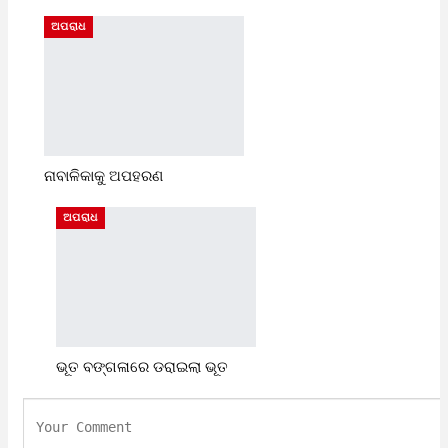
ଅପରାଧ
ନାବାଳିକାକୁ ଅପହରଣ
ଅପରାଧ
ଭୂତ ବଙ୍ଗଳାରେ ଡରାଇଲା ଭୂତ