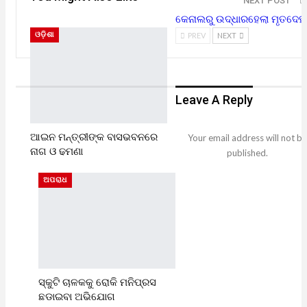
NEXT POST
କେନାଲରୁ ଉଦ୍ଧାରହେଲା ମୃତଦେହ
ଓଡ଼ିଶା
PREV
NEXT
Leave A Reply
ଆଇନ ମନ୍ତ୍ରୀଙ୍କ ବାସଭବନରେ
Your email address will not be
ନାଗ ଓ ଢମଣା
published.
ଅପରାଧ
ସ୍କୁଟି ଚାଳକକୁ ରୋକି ମନିପ୍ରସ
ଛଡାଇବା ଅଭିଯୋଗ