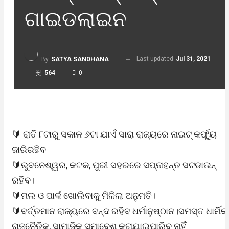
ଗାଇଡଲାଇନ
Last updated
Jul 31, 2021
By
SATYA SANDHANA DESK
564
0
🔰 ରାତି ୮ଟାରୁ ସକାଳ ୬ଟା ଯାଏଁ ସାରା ରାଜ୍ୟରେ ନାଇଟ୍ କର୍ଫ୍ୟୁ
ଜାରିରହିବ
🔰ଭୁବନେଶ୍ୱର, କଟକ, ପୁରୀ ସହରରେ ସପ୍ତାହନ୍ତ ସଟଡାଉନ୍
ରହିବ।
🔰ମଲ ଓ ପାର୍କ ଖୋଲିବାକୁ ମିଳିଲା ଅନୁମତି।
🔰ବର୍ତ୍ତମାନ ରାଜ୍ୟରେ ବନ୍ଦ ରହିବ ଧର୍ମାନୁଷ୍ଠାନ।ସମସ୍ତ ଧାର୍ମିକ,
ରାଜନୈତିକ, ସାମାଜିକ ସମାବେଶ କରାଯାଇପାରିବ ନାହିଁ