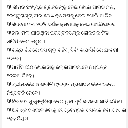
🔰 ସୀମିତ ସଂଖ୍ୟକ ଗ୍ରାହକଙ୍କୁ ନେଇ ଖୋଲି ପାରିବ ମଲ୍,
ରେଷ୍ଟୁରାଣ୍ଟ, ବାର ୫୦% କ୍ଷମତାକୁ ନେଇ ଖୋଲି ପାରିବ
🔰ସିନେମା ହଲ ୫୦% ଦର୍ଶକ କ୍ଷମତାକୁ ନେଇ ଖୋଲିପାରିବ।
🔰ହଲ, ମଲ ଯାଉଥିବା ପ୍ରାପ୍ତବୟସ୍କ ଲୋକଙ୍କ ଟିକା
ସାର୍ଟିଫିକେଟ ଜରୁରୀ।
🔰ରାଜ୍ୟ ଭିତରେ ବସ ଚାଲୁ ରହିବ, ସିଟିଂ କାପାସିଟିରେ ଯାତ୍ରୀ
ନେବେ।
🔰ଧାର୍ମିକ ପୀଠ ଖୋଲିବାକୁ ଜିଲ୍ଲାପାଳମାନେ ନିଷ୍ପତ୍ତି
ନେଇପାରିବେ।
🔰ଶ୍ରୀମନ୍ଦିର ଓ ଶ୍ରୀଲିଙ୍ଗରାଜ ପ୍ରଶାସନ ନିଜେ ଏନେଇ
ନିଷ୍ପତ୍ତି ନେବେ।
🔰ବିବାହ ଓ ଶୁଦ୍ଧିକ୍ରିୟା ନେଇ ଥିବା ପୂର୍ବ କଟକଣା ଜାରି ରହିବ।
🔰ଅଗଷ୍ଟ ୧ ସକାଳ ୬ଟାରୁ ସେପ୍ଟେମ୍ବର ୧ ସକାଳ ୬ଟା ଯାଏ ଲାଗ
ହେବ ନିୟମ।