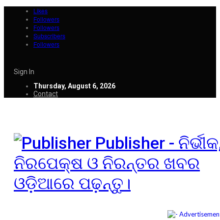
Likes
Followers
Followers
Subscribers
Followers
Sign In
Thursday, August 6, 2026
Contact
Publisher - ନିର୍ଭୀକ
ନିରପେକ୍ଷ ଓ ନିରନ୍ତର ଖବର
ଓଡ଼ିଆରେ ପଢ଼ନ୍ତୁ।