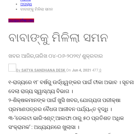
ଅପରାଧ
ବାବାଙ୍କୁ ମିଳିଲା ସମନ
ଅପରାଧ
ଓଡ଼ିଶା
ଖେଳ
ବାବାଙ୍କୁ ମିଳିଲା ସମନ
ଖବର ଆଜିର,ତାରିଖ ୦୪-୦୬-୨୦୨୧/ ଶୁକ୍ରବାର
By
SATYA SANDHANA DESK
On
Jun 4, 2021
477
0
୧-ରାଜ୍ୟରେ ୧୮ ବର୍ଷରୁ ଉର୍ଦ୍ଧ୍ୱଙ୍କର ପାଇଁ ଟୀକା ଅଭାବ । ସୂଚନା
ଦେଲା ରାଜ୍ୟ ସ୍ୱାସ୍ଥ୍ୟ ବିଭାଗ ।
୨-ଶିକ୍ଷକମାନଙ୍କ ପାଇଁ ଖୁସି ଖବର, ଯୋଗ୍ୟତା ପରୀକ୍ଷା
ପ୍ରମାଣପତ୍ରର ବୈଧତା ଆଜୀବନ ପର୍ଯ୍ୟନ୍ତ ବୃଦ୍ଧି ।
୩-‘ଡେଲଟା ଭାରିଏଣ୍ଟ୍ ଆଲଫା ଠାରୁ ୫୦ ପ୍ରତିଶତ ଅଧିକ
ସଂକ୍ରାମକ’ : ଅଧ୍ୟୟନରେ ଖୁଲାସା ।