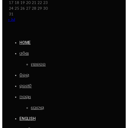
17
18
19
20
21
22
23
24
25
26
27
28
29
30
31
« Jul
HOME
ଓଡ଼ିଶା
ମହାନଗର
ଜିଲ୍ଲା
ରାଜନୀତି
ଅପରାଧ
ଘୋଟାଲା
ENGLISH