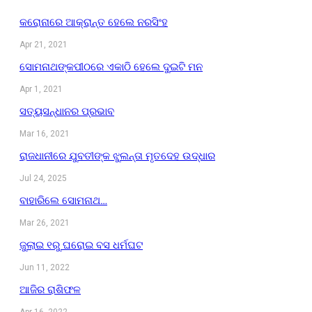
କରୋନାରେ ଆକ୍ରାନ୍ତ ହେଲେ ନରସିଂହ
Apr 21, 2021
ସୋମନାଥଙ୍କପୀଠରେ ଏକାଠି ହେଲେ ଦୁଇଟି ମନ
Apr 1, 2021
ସତ୍ୟସନ୍ଧାନର ପ୍ରଭାବ
Mar 16, 2021
ରାଜଧାନୀରେ ଯୁବତୀଙ୍କ ଝୁଲନ୍ତା ମୃତଦେହ ଉଦ୍ଧାର
Jul 24, 2025
ବାହାରିଲେ ସୋମନାଥ…
Mar 26, 2021
ଜୁଲାଇ ୧ରୁ ଘରୋଇ ବସ ଧର୍ମଘଟ
Jun 11, 2022
ଆଜିର ରାଶିଫଳ
Apr 16, 2022