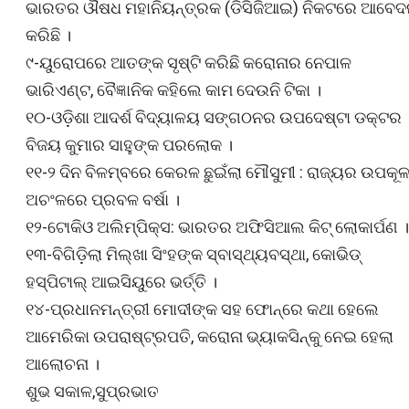
ଭାରତର ଔଷଧ ମହାନିୟନ୍ତ୍ରକ (ଡିସିଜିଆଇ) ନିକଟରେ ଆବେଦ
କରିଛି ।
୯-ୟୁରୋପରେ ଆତଙ୍କ ସୃଷ୍ଟି କରିଛି କରୋନାର ନେପାଳ
ଭାରିଏଣ୍ଟ, ବୈଜ୍ଞାନିକ କହିଲେ କାମ ଦେଉନି ଟିକା ।
୧୦-ଓଡ଼ିଶା ଆଦର୍ଶ ବିଦ୍ୟାଳୟ ସଙ୍ଗଠନର ଉପଦେଷ୍ଟା ଡକ୍ଟର
ବିଜୟ କୁମାର ସାହୁଙ୍କ ପରଲୋକ ।
୧୧-୨ ଦିନ ବିଳମ୍ବରେ କେରଳ ଛୁଇଁଲା ମୌସୁମୀ : ରାଜ୍ୟର ଉପକୂ
ଅଚଂଳରେ ପ୍ରବଳ ବର୍ଷା ।
୧୨-ଟୋକିଓ ଅଲିମ୍ପିକ୍‌ସ: ଭାରତର ଅଫିସିଆଲ କିଟ୍‌ ଲୋକାର୍ପଣ ।
୧୩-ବିଗିଡ଼ିଲା ମିଲ୍‌ଖା ସିଂହଙ୍କ ସ୍ବାସ୍ଥ୍ୟବସ୍ଥା, କୋଭିଡ୍‌
ହସ୍ପିଟାଲ୍‌ ଆଇସିୟୁରେ ଭର୍ତ୍ତି ।
୧୪-ପ୍ରଧାନମନ୍ତ୍ରୀ ମୋଦୀଙ୍କ ସହ ଫୋନ୍‌ରେ କଥା ହେଲେ
ଆମେରିକା ଉପରାଷ୍ଟ୍ରପତି, କରୋନା ଭ୍ୟାକସିନ୍‌କୁ ନେଇ ହେଲା
ଆଲୋଚନା ।
ଶୁଭ ସକାଳ,ସୁପ୍ରଭାତ