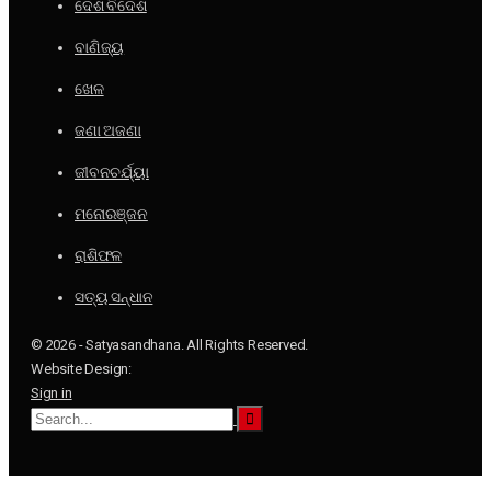
ଦେଶ ବିଦେଶ
ବାଣିଜ୍ୟ
ଖେଳ
ଜଣା ଅଜଣା
ଜୀବନଚର୍ଯ୍ୟା
ମନୋରଞ୍ଜନ
ରାଶିଫଳ
ସତ୍ୟ ସନ୍ଧାନ
© 2026 - Satyasandhana. All Rights Reserved.
Website Design:
Sign in