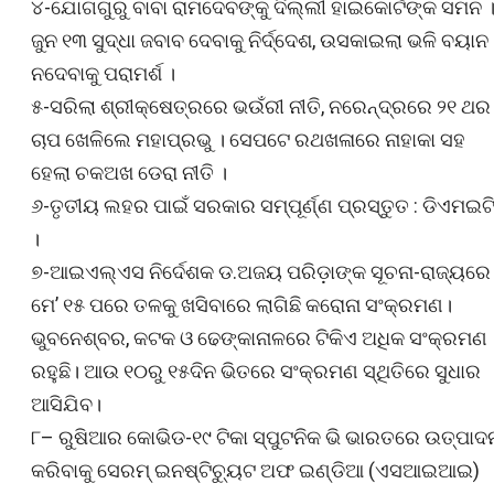
୪-ଯୋଗଗୁରୁ ବାବା ରାମଦେବଙ୍କୁ ଦିଲ୍ଲୀ ହାଇକୋର୍ଟଙ୍କ ସମନ 
ଜୁନ ୧୩ ସୁଦ୍ଧା ଜବାବ ଦେବାକୁ ନିର୍ଦ୍ଦେଶ, ଉସକାଇଲା ଭଳି ବୟାନ
ନଦେବାକୁ ପରାମର୍ଶ ।
୫-ସରିଲା ଶ୍ରୀକ୍ଷେତ୍ରରେ ଭଉଁରୀ ନୀତି, ନରେନ୍ଦ୍ରରେ ୨୧ ଥର
ଚାପ ଖେଳିଲେ ମହାପ୍ରଭୁ । ସେପଟେ ରଥଖଳାରେ ନାହାକା ସହ
ହେଲା ଚକଅଖ ଡେରା ନୀତି ।
୬-ତୃତୀୟ ଲହର ପାଇଁ ସରକାର ସମ୍ପୂର୍ଣ୍ଣ ପ୍ରସ୍ତୁତ : ଡିଏମଇଟ
।
୭-ଆଇଏଲ୍‌ଏସ ନିର୍ଦେଶକ ଡ.ଅଜୟ ପରିଡ଼ାଙ୍କ ସୂଚନା-ରାଜ୍ୟରେ
ମେ’ ୧୫ ପରେ ତଳକୁ ଖସିବାରେ ଲାଗିଛି କରୋନା ସଂକ୍ରମଣ।
ଭୁବନେଶ୍ବର, କଟକ ଓ ଢେଙ୍କାନାଳରେ ଟିକିଏ ଅଧିକ ସଂକ୍ରମଣ
ରହୁଛି। ଆଉ ୧୦ରୁ ୧୫ଦିନ ଭିତରେ ସଂକ୍ରମଣ ସ୍ଥିତିରେ ସୁଧାର
ଆସିଯିବ।
୮– ରୁଷିଆର କୋଭିଡ-୧୯ ଟିକା ସ୍ପୁଟନିକ ଭି ଭାରତରେ ଉତ୍ପାଦ
କରିବାକୁ ସେରମ୍‍ ଇନଷ୍ଟିଚ୍ୟୁଟ ଅଫ ଇଣ୍ଡିଆ (ଏସଆଇଆଇ)