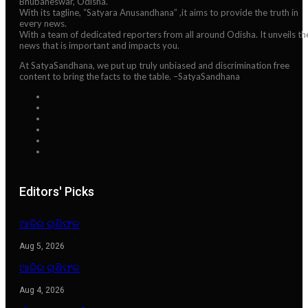
Bhubaneswar, Odisha.
With its tagline, “Satyara Anusandhana” ,it aims to provide the truth in
every news.
With a team of dedicated reporters from all around Odisha. It unveils th
news that is important and impacts you.
At SatyaSandhana, we put up truly unbiased and discrimination free
content to bring the facts to the table. –SatyaSandhana
Editors' Picks
ଆଜିର ରାଶିଫଳ
Aug 5, 2026
ଆଜିର ରାଶିଫଳ
Aug 4, 2026