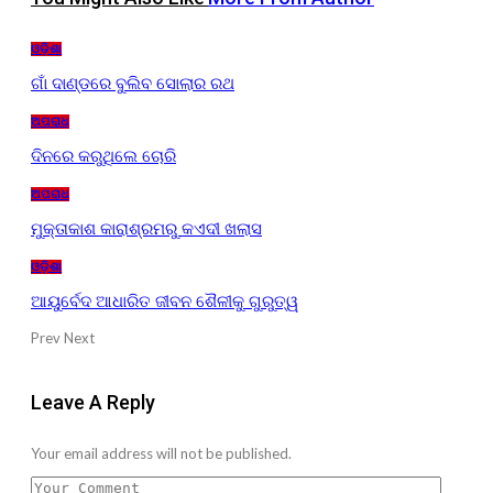
ଓଡ଼ିଶା
ଗାଁ ଦାଣ୍ଡରେ ବୁଲିବ ସୋଲାର ରଥ
ଅପରାଧ
ଦିନରେ କରୁଥିଲେ ଚୋରି
ଅପରାଧ
ମୁକ୍ତାକାଶ କାରାଶ୍ରମରୁ କଏଦୀ ଖଲାସ
ଓଡ଼ିଶା
ଆୟୁର୍ବେଦ ଆଧାରିତ ଜୀବନ ଶୈଳୀକୁ ଗୁରୁତ୍ୱ
Prev
Next
Leave A Reply
Your email address will not be published.