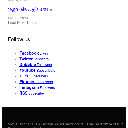
ମଧୁବନ ଗାଁରେ ବୁଲିଲା ଖଣ୍ଡା
Feb 25, 2024
Load More Posts
Follow Us
Facebook
Likes
Twitter
Followers
Dribbble
Followers
Youtube
Subscribers
117k
Subscribers
Pinterest
Followers
Instagram
Followers
RSS
Subscribe
SatyaSandhana is a Odisha based news portal. The head office of is in