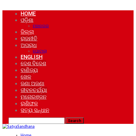
HOME
ଓଡ଼ିଶା
ମହାନଗର
ଜିଲ୍ଲା
ରାଜନୀତି
ଅପରାଧ
ଘୋଟାଲା
ENGLISH
ଦେଶ ବିଦେଶ
ବାଣିଜ୍ୟ
ଖେଳ
ଜଣା ଅଜଣା
ଜୀବନଚର୍ଯ୍ୟା
ମନୋରଞ୍ଜନ
ରାଶିଫଳ
ସତ୍ୟ ସନ୍ଧାନ
Home