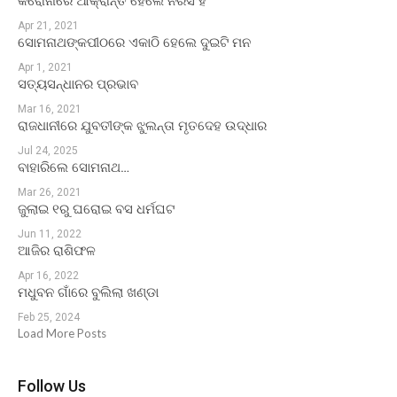
କରୋନାରେ ଆକ୍ରାନ୍ତ ହେଲେ ନରସିଂହ
Apr 21, 2021
ସୋମନାଥଙ୍କପୀଠରେ ଏକାଠି ହେଲେ ଦୁଇଟି ମନ
Apr 1, 2021
ସତ୍ୟସନ୍ଧାନର ପ୍ରଭାବ
Mar 16, 2021
ରାଜଧାନୀରେ ଯୁବତୀଙ୍କ ଝୁଲନ୍ତା ମୃତଦେହ ଉଦ୍ଧାର
Jul 24, 2025
ବାହାରିଲେ ସୋମନାଥ…
Mar 26, 2021
ଜୁଲାଇ ୧ରୁ ଘରୋଇ ବସ ଧର୍ମଘଟ
Jun 11, 2022
ଆଜିର ରାଶିଫଳ
Apr 16, 2022
ମଧୁବନ ଗାଁରେ ବୁଲିଲା ଖଣ୍ଡା
Feb 25, 2024
Load More Posts
Follow Us