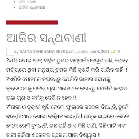
ଜଣା ଅଜଣା
ଆଜିର ସନ୍ଥବାଣୀ
ଜଣା ଅଜଣା
ଜୀବନଚର୍ଯ୍ୟା
ମନୋରଞ୍ଜନ
ଆଜିର ସନ୍ଥବାଣୀ
By
SATYA SANDHANA DESK
Last updated
Jun 4, 2021
521
0
?ଯଦି ଉପର ଵାଲା ସହିତ ତୁମର ସମ୍ପର୍କ ମଜଭୁତ ଅଛି, ତେବେ
ମର୍ତ୍ୟରେ ଥିବା ମନୁଷ୍ୟ ତୁମର କିଛି କ୍ଷତି କରି ପାରିବ ନାହିଁ !!
?ଏମିତି ମୋହରେ ନପଡନ୍ତୁ ଯେମିତି କାହାର ଦୋଷକୁ
ଲୁଚେଇବାକୁ ପଡିବ, ଘୃଣା ଏତେଟା ନ କରନ୍ତୁ ଯେମିତି କାହାର
ଭଲ ଗୁଣ ଓ କର୍ମକୁ ଦେଖି ନ ହେବ !!
?”ନାରୀ ଓ ବୃକ୍ଷ” ଖୁସି ହେଲେ ଫୁଲରେ ସଜେଇ ଦିଅନ୍ତି, ଦୁହେଁ
ବଢନ୍ତି ଆଉ ଶୋଭା ବର୍ଦ୍ଧନ କରନ୍ତି l ତାଙ୍କ ଛାଇରେ କେତେ
ଲୋକ ଖେଳି ବୁଲନ୍ତି, ଗଛ ଚାହିଁ ଥାଏ କିଛି ପାଣି, କିଛି ମାଟି ଏବଂ
ନାରୀ ଚାହିଁଥାଏ କେବଳ ପ୍ରେମ ଆଉ ବିଶ୍ୱାସ !!