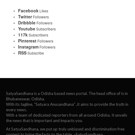
Facebook
Likes
Twitter
Followers
Dribbble
Followers
Youtube
Subscribers
117k
Subscribers
Pinterest
Followers
Instagram
Followers
RSS
Subscribe
SatyaSandhana is a Odisha based news portal. The head office of is in
Bhubaneswar, Odisha.
With its tagline, “Satyara Anusandhana” ,it aims to provide the truth in
every news.
With a team of dedicated reporters from all around Odisha. It unveils
the news that is important and impacts you.
At SatyaSandhana, we put up truly unbiased and discrimination free
content to bring the facts to the table. –SatyaSandhana