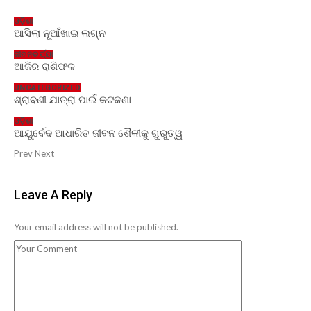
ଓଡ଼ିଶା
ଆସିଲା ନୂଆଁଖାଇ ଲଗ୍ନ
ଜୀବନଚର୍ଯ୍ୟା
ଆଜିର ରାଶିଫଳ
UNCATEGORIZED
ଶ୍ରାବଣୀ ଯାତ୍ରା ପାଇଁ କଟକଣା
ଓଡ଼ିଶା
ଆୟୁର୍ବେଦ ଆଧାରିତ ଜୀବନ ଶୈଳୀକୁ ଗୁରୁତ୍ୱ
Prev
Next
Leave A Reply
Your email address will not be published.