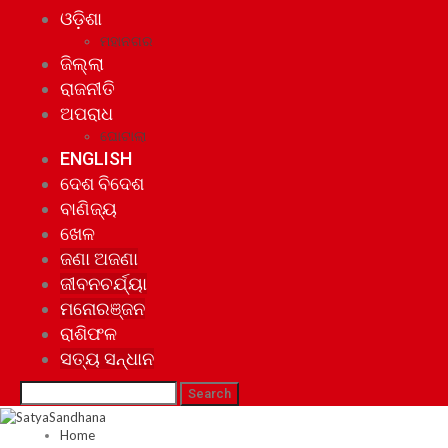
ଓଡ଼ିଶା
ମହାନଗର
ଜିଲ୍ଲା
ରାଜନୀତି
ଅପରାଧ
ଘୋଟାଲା
ENGLISH
ଦେଶ ବିଦେଶ
ବାଣିଜ୍ୟ
ଖେଳ
ଜଣା ଅଜଣା
ଜୀବନଚର୍ଯ୍ୟା
ମନୋରଞ୍ଜନ
ରାଶିଫଳ
ସତ୍ୟ ସନ୍ଧାନ
Home