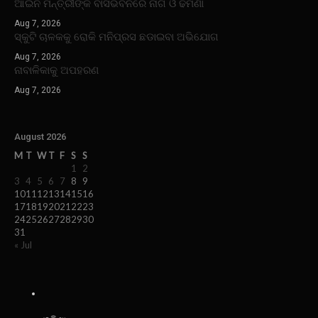
ଆଇନ ମନ୍ତ୍ରୀଙ୍କ ବାସଭବନରେ ନାଗ ଓ ଢମଣା
Aug 7, 2026
ସ୍କୁଟି ଚାଳକକୁ ରୋକି ମନିପ୍ରସ ଛଡାଇବା ଅଭିଯୋଗ
Aug 7, 2026
ନାବାଳିକାକୁ ଅପହରଣ
Aug 7, 2026
August 2026
M
T
W
T
F
S
S
1
2
3
4
5
6
7
8
9
10
11
12
13
14
15
16
17
18
19
20
21
22
23
24
25
26
27
28
29
30
31
« Jul