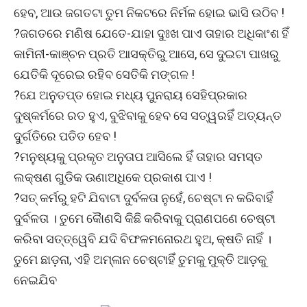
ହେବ, ଆଉ ଜଗତଟା ତୁମ ନିକଟରେ ନିର୍ମଳ ହୋଇ ଭାସି ଉଠିବ !
?ଜଗତରେ ମଣିଷ ଯେତେ-ଯାହା ଦୁଃଖ ପାଏ ତାହାର ଅଧିକାଂଶ ହିଁ
କାମିନୀ-କାଞ୍ଚନ ପ୍ରତି ଆସକ୍ତିରୁ ଆସେ, ସେ ଦୁଇଟା ପାଖରୁ
ଯେତିକି ଦୂରେଇ ରହିବ ସେତିକି ମଙ୍ଗଳ !
?ଯେ ଅନୁତପ୍ତ ହୋଇ ମଧ୍ୟ ପୁନରାୟ ସେହିପ୍ରକାର
ଦୁଷ୍କର୍ମରେ ରତ ହୁଏ, ବୁଝିବାକୁ ହେବ ସେ ସତ୍ୱରହିଁ ଅତ୍ୟନ୍ତ
ଦୁର୍ଗତିରେ ପତିତ ହେବ !
?ମନୁଷ୍ୟକୁ ପ୍ରକୃତ ଅନୁତାପ ଆସିଲେ ହିଁ ତାହାର ସମସ୍ତ
ଲକ୍ଷଣ ଗୁଡିକ ଊଣାଅଧିକେ ପ୍ରକାଶ ପାଏ !
?ସତ୍ କର୍ମରୁ ହଟି ଯିବାଟା ଦୁର୍ବଳତା ନୁହେଁ, ଚେଷ୍ଟା ନ କରିବାହିଁ
ଦୁର୍ବଳତା । ତୁମେ କୈାଣସି କିଛି କରିବାକୁ ପ୍ରାଣପଣେ ଚେଷ୍ଟା
କରିବା ସତ୍ତ୍ୱେବି ଯଦି ବିଫଳମନୋରଥ ହୁଅ, କ୍ଷତି ନାହିଁ ।
ତୁମେ ଛାଡ଼ନା, ଏହି ଅମ୍ଳାନ ଚେଷ୍ଟାହିଁ ତୁମକୁ ମୁକ୍ତି ଆଡ଼କୁ
ନେଇଯିବ