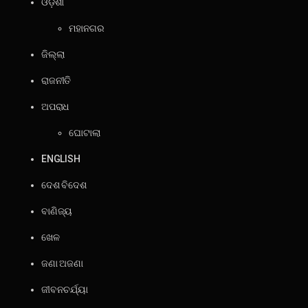
ଓଡ଼ିଶା
ମହାନଗର
ଜିଲ୍ଲା
ରାଜନୀତି
ଅପରାଧ
ଘୋଟାଲା
ENGLISH
ଦେଶ ବିଦେଶ
ବାଣିଜ୍ୟ
ଖେଳ
ଜଣା ଅଜଣା
ଜୀବନଚର୍ଯ୍ୟା