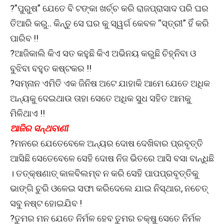
?”ପୁରୁଷ” ଯେତେ ବି ଟଙ୍କା ଖର୍ଚ୍ଚ କରି ରାଜପ୍ରାସାଦ ପରି ଘର
ତିଆରି କରୁ.. କିନ୍ତୁ ସେ ଘର କୁ ସ୍ୱର୍ଗ କେବଳ “ସ୍ତ୍ରୀ” ହିଁ କରି
ପାରିବ !!
?ଆଜିକାଲି କିଏ ସତ କହୁଛି କିଏ ଅଭିନୟ କରୁଛି ଚିହ୍ନିବା ଓ
ବୁଝିବା ବହୁତ କଷ୍ଟକର !!
?ସମ୍ନାନ ଏମିତି ଏକ ଜିନିଷ ଅଟେ ଯାହାକି ଆମେ ଯେତେ ଅଧିକ
ଅନ୍ୟକୁ ଦେଇଥାଉ ତାହା ସେତେ ଅଧିକ ସୁଧ ସହିତ ଆମକୁ
ମିଳିଥାଏ !!
ଆଜିର ସନ୍ଥବାଣୀ
?ମନରେ ଯେତେବେଳେ ଅନ୍ୟର ଦୋଷ ଦେଖିବାର ପ୍ରବୃତ୍ତି
ଆସିଛି ସେତେବେଳେ ସେହି ଦୋଷ ନିଜ ଭିତରେ ଆସି ବସା ବାନ୍ଧିଛି
। ତତ୍କ୍ଷଣାତ୍ କାଳବିଲମ୍ବ ନ କରି ସେହି ପାପପ୍ରବୃତ୍ତିକୁ
ଭାଙ୍ଗି ଚୁରି ଓଳେଇ ସଫା କରିଦେଲେ ଯାଇ ନିସ୍ଥାର, ନଚେତ୍
ସବୁ ନଷ୍ଟ ହୋଇଯିବ !
?ତୁମର ମନ ଯେତେ ନିର୍ମଳ ହେବ ତୁମର ଚକ୍ଷୁ ସେତେ ନିର୍ମଳ