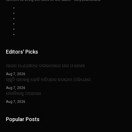
Editors' Picks
ଆଇନ ମନ୍ତ୍ରୀଙ୍କ ବାସଭବନରେ ନାଗ ଓ ଢମଣା
Aug 7, 2026
ସ୍କୁଟି ଚାଳକକୁ ରୋକି ମନିପ୍ରସ ଛଡାଇବା ଅଭିଯୋଗ
Aug 7, 2026
ନାବାଳିକାକୁ ଅପହରଣ
Aug 7, 2026
Popular Posts