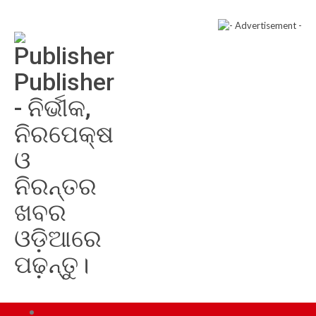
Publisher
- ନିର୍ଭୀକ,
ନିରପେକ୍ଷ
ଓ
ନିରନ୍ତର
ଖବର
ଓଡ଼ିଆରେ
ପଢ଼ନ୍ତୁ।