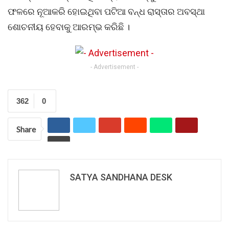
ଫଳରେ ନୂଆକରି ହୋଇଥିବା ପଟିଆ ବନ୍ଧ ରାସ୍ତାର ଅବସ୍ଥା
ଶୋଚନୀୟ ହେବାକୁ ଆରମ୍ଭ କରିଛି ।
- Advertisement -
362
0
Share
SATYA SANDHANA DESK