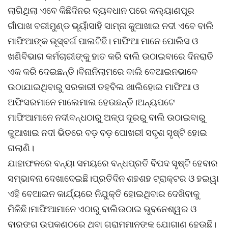
ଲାଗିଥିଲା ଏବେ କିଛିଦିନର ବ୍ୟବଧାନ ପରେ କଲ୍ୟାଣପୂର
ଗାଁପାଖ ବରୀମୁଣ୍ଡ ଭୂୟାଁସାହି ସାମ୍ନା କୁଆଖାଇ ନଦୀ ଏବେ ବାଲି
ମାଫିଆଙ୍କ ଭୂସ୍ବର୍ଗ ପାଲଟିଛି। ମାଫିଆ ମାନେ ପୋଲିସ ଓ
ଖଣିବିଭାଗ କର୍ମଚାରୀଙ୍କୁ ହାତ କରି ବାଲି ଉଠାଇବାରେ ଦିନରାତି
ଏକ କରି ଦେଇଛନ୍ତି।ବିନାନିଲାମରେ ବାଲି ବେଆଇନଭାବେ
ଉଠାଯାଇଥିବାରୁ ସରକାରୀ ତହବିଲ ଖାଲିହୋଇ ମାଫିଆ ଓ
ଅଫିସରମାନେ ମାଲେମାଲ ହେଉଛନ୍ତି।ଅନ୍ୟପଟେ
ମାଫିଆମାନେ ନଦୀବନ୍ଧଠାରୁ ଅଳ୍ପ ଦୂରରୁ ବାଲି ଉଠାଇବାରୁ
କୁଆଖାଇ ନଦୀ ଭିତରେ ବଡ଼ ବଡ଼ ପୋଖରୀ ସଦୃଶ ସୃଷ୍ଟି ହୋଇ
ଗଲାଣି।
ଯାହାଫଳରେ ବନ୍ୟା ସମୟରେ ବନ୍ଧପ୍ରତି ବିପଦ ସୃଷ୍ଟି ହେବାର
ସମ୍ଭାବନା ଦେଖାଦେଇଛି।ପ୍ରତିଦିନ ଶହଶହ ଟ୍ରାକ୍ଟର ଓ ହଇୱା
ଏହି ବେଆଇନ କାର୍ଯ୍ୟରେ ନିଯୁକ୍ତି ହୋଇଥିବାର ଦେଖିବାକୁ
ମିଳିଛି।ମାଫିଆମାନେ ଏଠାରୁ ବାଲିଉଠାଇ ଭୁବନେଶ୍ୱର ଓ
ବାରଙ୍ଗ ଉପକଣ୍ଠରେ ଥିବା ଗ୍ରାମମାନଙ୍କୁ ଯୋଗାଣ ହେଉଛି।