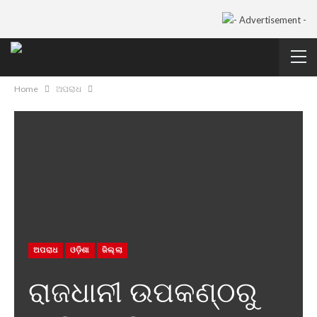
Home
ଅପରାଧ
ଅପରାଧ
ଓଡ଼ିଶା
ଜିଲ୍ଲା
ରାଜଧାନୀ ଉପକଣ୍ଠରୁ