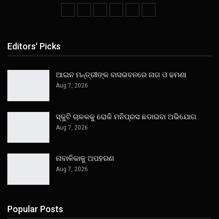
Editors' Picks
ଆଇନ ମନ୍ତ୍ରୀଙ୍କ ବାସଭବନରେ ନାଗ ଓ ଢମଣା
Aug 7, 2026
ସ୍କୁଟି ଚାଳକକୁ ରୋକି ମନିପ୍ରସ ଛଡାଇବା ଅଭିଯୋଗ
Aug 7, 2026
ନାବାଳିକାକୁ ଅପହରଣ
Aug 7, 2026
Popular Posts