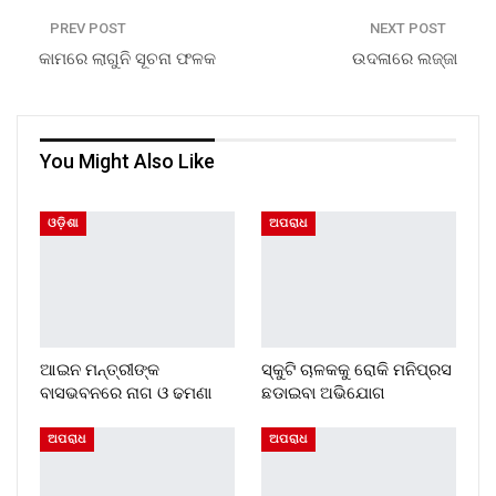
PREV POST
NEXT POST
କାମରେ ଲାଗୁନି ସୂଚନା ଫଳକ
ଉଦଳାରେ ଲଜ୍ଜା
You Might Also Like
ଓଡ଼ିଶା
ଅପରାଧ
ଆଇନ ମନ୍ତ୍ରୀଙ୍କ
ସ୍କୁଟି ଚାଳକକୁ ରୋକି ମନିପ୍ରସ
ବାସଭବନରେ ନାଗ ଓ ଢମଣା
ଛଡାଇବା ଅଭିଯୋଗ
ଅପରାଧ
ଅପରାଧ