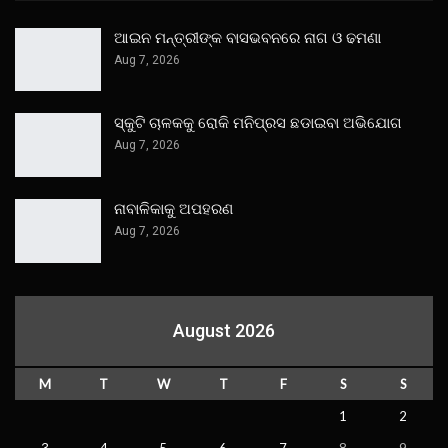
ଆଇନ ମନ୍ତ୍ରୀଙ୍କ ବାସଭବନରେ ନାଗ ଓ ଢମଣା
Aug 7, 2026
ସ୍କୁଟି ଚାଳକକୁ ରୋକି ମନିପ୍ରସ ଛଡାଇବା ଅଭିଯୋଗ
Aug 7, 2026
ନାବାଳିକାକୁ ଅପହରଣ
Aug 7, 2026
August 2026
M
T
W
T
F
S
S
1
2