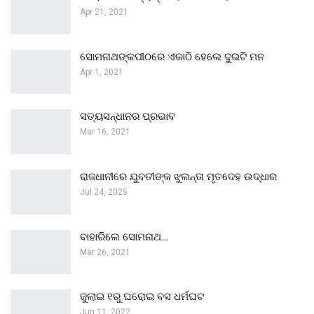
Apr 21, 2021
ସୋମନାଥଙ୍କପୀଠରେ ଏକାଠି ହେଲେ ଦୁଇଟି ମନ
Apr 1, 2021
ସତ୍ୟସନ୍ଧାନର ପ୍ରଭାବ
Mar 16, 2021
ରାଜଧାନୀରେ ଯୁବତୀଙ୍କ ଝୁଲନ୍ତା ମୃତଦେହ ଉଦ୍ଧାର
Jul 24, 2025
ବାହାରିଲେ ସୋମନାଥ…
Mar 26, 2021
ଜୁଲାଇ ୧ରୁ ଘରୋଇ ବସ ଧର୍ମଘଟ
Jun 11, 2022