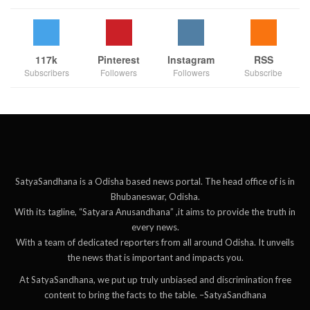
117k
Pinterest
Instagram
RSS
Subscribers
Followers
Followers
Subscribe
SatyaSandhana is a Odisha based news portal. The head office of is in
Bhubaneswar, Odisha.
With its tagline, “Satyara Anusandhana” ,it aims to provide the truth in
every news.
With a team of dedicated reporters from all around Odisha. It unveils
the news that is important and impacts you.
At SatyaSandhana, we put up truly unbiased and discrimination free
content to bring the facts to the table. –SatyaSandhana