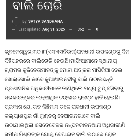
ବାଲି ଚୋରି
By
SATYA SANDHANA DESK
Last updated
Aug 31, 2025
362
0
ଭୁବନେଶ୍ୱର,୩୦।୮(ଏସଏସନିଉଜ)ରାଜଧାନୀ ଉପକଣ୍ଠରୁ ଦିନ
ଦିହିପହରରେ ବାଲିଚୋରି ହେଉଛି।ମାଫିଆମାନେ ସ୍ଥାନୀୟ
ଗ୍ରାମର କୁଜିନେତାମାନଙ୍କୁ ମୋଟା ଅଙ୍କର ମାସିକିଆ ଦେଇ
ଖୋଲାଖୋଲି ଭାବେ କୁଆଖାଇନଦୀରୁ ବାଲି ଉଠାଉଛନ୍ତି।
ପ୍ରଶାସନିକ ଅଧିକାରୀମାନେ ଜାଣିଥିଲେ ମଧ୍ୟ ଚୁପ୍ ବସିବାରୁ
ସରକାରଙ୍କର ଲକ୍ଷାଧିକ ଟଙ୍କାର ରାଜସ୍ବ ହାନି ହେଉଛି।
ପ୍ରକାଶ ଯେ, ଗତ କିଛିମାସ ତଳେ ରାଜଧାନୀ ଉପକଣ୍ଠ
କଲ୍ୟାଣପୁର ଗାଁ ମୁଣ୍ଡରୁ ବେଆଇନଭାବେ ବାଲି
ଉଠାଯାଇଥିଲା।ସେତେବେଳର ନନ୍ଦନକାନନଥାନା ଅଧିକାରୀଣି
ସମୀତା ମିଶ୍ରଙ୍କ ଯୋଗୁ ବେଆଇନ ବାଲି ଉଠାରେ ରୋକ