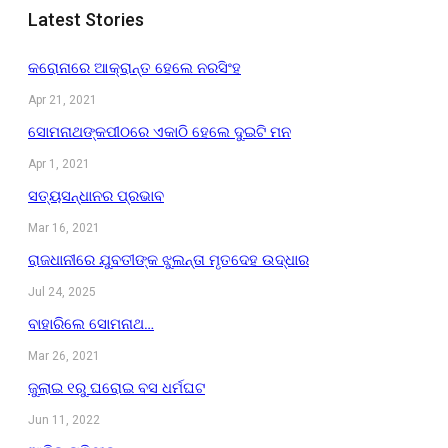
Latest Stories
କରୋନାରେ ଆକ୍ରାନ୍ତ ହେଲେ ନରସିଂହ
Apr 21, 2021
ସୋମନାଥଙ୍କପୀଠରେ ଏକାଠି ହେଲେ ଦୁଇଟି ମନ
Apr 1, 2021
ସତ୍ୟସନ୍ଧାନର ପ୍ରଭାବ
Mar 16, 2021
ରାଜଧାନୀରେ ଯୁବତୀଙ୍କ ଝୁଲନ୍ତା ମୃତଦେହ ଉଦ୍ଧାର
Jul 24, 2025
ବାହାରିଲେ ସୋମନାଥ…
Mar 26, 2021
ଜୁଲାଇ ୧ରୁ ଘରୋଇ ବସ ଧର୍ମଘଟ
Jun 11, 2022