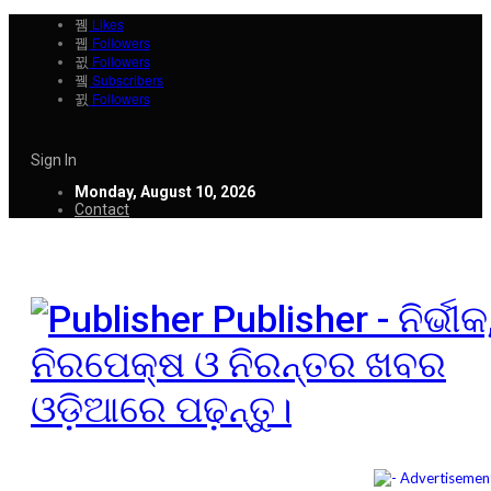
Likes
Followers
Followers
Subscribers
Followers
Sign In
Monday, August 10, 2026
Contact
Publisher - ନିର୍ଭୀକ
ନିରପେକ୍ଷ ଓ ନିରନ୍ତର ଖବର
ଓଡ଼ିଆରେ ପଢ଼ନ୍ତୁ।