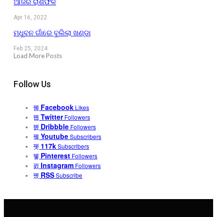
ଆଜିର ରାଶିଫଳ
Apr 16, 2022
ମଧୁବନ ଗାଁରେ ବୁଲିଲା ଖଣ୍ଡା
Feb 25, 2024
Load More Posts
Follow Us
Facebook
Likes
Twitter
Followers
Dribbble
Followers
Youtube
Subscribers
117k
Subscribers
Pinterest
Followers
Instagram
Followers
RSS
Subscribe