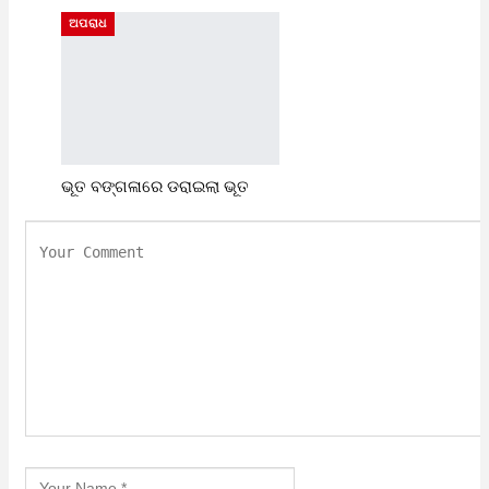
ଅପରାଧ
ଭୂତ ବଙ୍ଗଳାରେ ଡରାଇଲା ଭୂତ