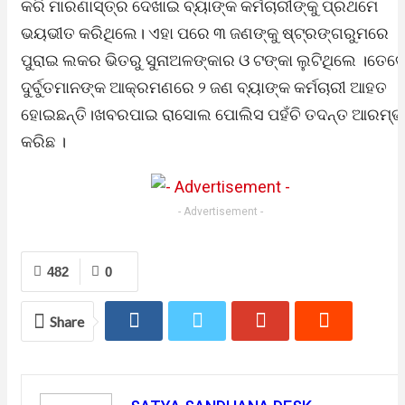
କରି ମାରଣାସ୍ତ୍ର ଦେଖାଇ ବ୍ୟାଙ୍କ କର୍ମଚାରୀଙ୍କୁ ପ୍ରଥମେ
ଭୟଭୀତ କରିଥିଲେ। ଏହା ପରେ ୩ ଜଣଙ୍କୁ ଷ୍ଟ୍ରଙ୍ଗରୁମରେ
ପୁରାଇ ଲକର ଭିତରୁ ସୁନାଅଳଙ୍କାର ଓ ଟଙ୍କା ଲୁଟିଥିଲେ ।ତେବ
ଦୁର୍ବୁତମାନଙ୍କ ଆକ୍ରମଣରେ ୨ ଜଣ ବ୍ୟାଙ୍କ କର୍ମଚାରୀ ଆହତ
ହୋଇଛନ୍ତି।ଖବରପାଇ ରାସୋଲ ପୋଲିସ ପହଁଚି ତଦନ୍ତ ଆରମ୍ଭ
କରିଛ ।
- Advertisement -
482
0
Share