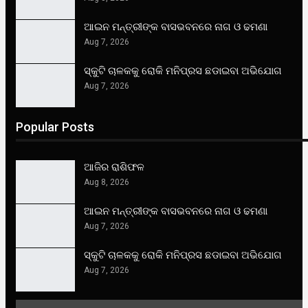
ଆଇନ ମନ୍ତ୍ରୀଙ୍କ ବାସଭବନରେ ନାଗ ଓ ଢମଣା
Aug 7, 2026
ସ୍କୁଟି ଚାଳକକୁ ରୋକି ମନିପ୍ରସ ଛଡାଇବା ଅଭିଯୋଗ
Aug 7, 2026
Popular Posts
ଆଜିର ରାଶିଫଳ
Aug 8, 2026
ଆଇନ ମନ୍ତ୍ରୀଙ୍କ ବାସଭବନରେ ନାଗ ଓ ଢମଣା
Aug 7, 2026
ସ୍କୁଟି ଚାଳକକୁ ରୋକି ମନିପ୍ରସ ଛଡାଇବା ଅଭିଯୋଗ
Aug 7, 2026