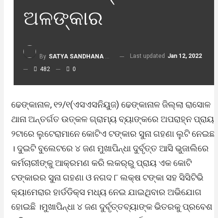
ଅଳଙ୍କାର
Last updated
Jan 12, 2022
By
SATYA SANDHANA DESK
482
0
ଢେଙ୍କାନାଳ, ୧୨/୧(ଏସଏସନିୟୁଜ) ଢେଙ୍କାନାଳ ଜିଲ୍ଲା ରାସୋଳ
ଥାନା ଅନ୍ତର୍ଗତ ଉତ୍କଳ ଗ୍ରାମ୍ୟ ବ୍ୟାଙ୍କରେ ଅପରାହ୍ନ ପ୍ରାୟ
୨ଟାରେ ଲୁଟେରାମାନେ କୋଟିଏ ଟଙ୍କାର ସୁନା ଗହଣା ଲୁଟି ନେଇଛନ୍
। ଦୁଇଟି ବୁଲେଟରେ ୪ ଜଣ ମୁଖାପିନ୍ଧା ଦୁର୍ବୃତ୍ତ ଆସି ଭୁଜାଲିରେ
କର୍ମଚାରୀଙ୍କୁ ଆକ୍ରମଣ କରି ଲକର୍‌ରୁ ପ୍ରାୟ ଏକ କୋଟି
ଟଙ୍କାରର ସୁନା ଗହଣା ଓ ନଗଦ ୮ ଲକ୍ଷ ଟଙ୍କା ସହ ସିସିଟିଭି
କ୍ୟାମେରାର ହାର୍ଡଡିକ୍ସ ମଧ୍ୟ ନେଇ ଯାଇଥିବାର ଅଭିଯୋଗ
ହୋଇଛି ।ମୁଖାପିନ୍ଧା ୪ ଜଣ ଦୁର୍ବୃତ୍ତବ୍ୟାଙ୍କ ଭିତରକୁ ପ୍ରବେଶ