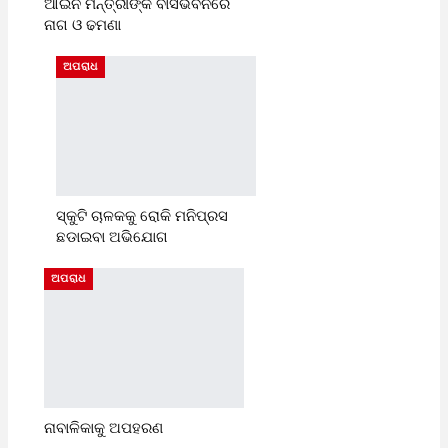
ଆଇନ ମନ୍ତ୍ରୀଙ୍କ ବାସଭବନରେ
ନାଗ ଓ ଢମଣା
ଅପରାଧ
ସ୍କୁଟି ଚାଳକକୁ ରୋକି ମନିପ୍ରସ
ଛଡାଇବା ଅଭିଯୋଗ
ଅପରାଧ
ନାବାଳିକାକୁ ଅପହରଣ