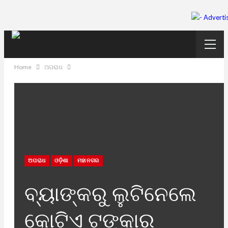
Home
ଅପରାଧ
ଅପରାଧ
ଓଡ଼ିଶା
ମହାନଗର
ବ୍ୟାଙ୍କରୁ ଲୁଟିନେଲେ
କୋଟିଏ ଟଙ୍କାର