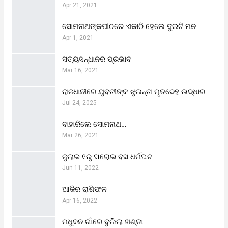
Apr 21, 2021
ସୋମନାଥଙ୍କପୀଠରେ ଏକାଠି ହେଲେ ଦୁଇଟି ମନ
Apr 1, 2021
ସତ୍ୟସନ୍ଧାନର ପ୍ରଭାବ
Mar 16, 2021
ରାଜଧାନୀରେ ଯୁବତୀଙ୍କ ଝୁଲନ୍ତା ମୃତଦେହ ଉଦ୍ଧାର
Jul 24, 2025
ବାହାରିଲେ ସୋମନାଥ…
Mar 26, 2021
ଜୁଲାଇ ୧ରୁ ଘରୋଇ ବସ ଧର୍ମଘଟ
Jun 11, 2022
ଆଜିର ରାଶିଫଳ
Apr 16, 2022
ମଧୁବନ ଗାଁରେ ବୁଲିଲା ଖଣ୍ଡା