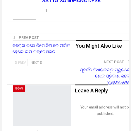
SATYA SANDHANA DESK
PREV POST
You Might Also Like
କରୋନା ପରେ ନିମୋନିଆରେ ପୀଡିତ
ହେଲେ ଲତା ମଙ୍ଗେସକର
NEXT POST
PREV
NEXT
ପୂବର୍ତନ ବିଧାୟକଙ୍କ ମୃତ୍ୟୁରେ
ଶୋକ ପ୍ରକାଶ କଲେ
ମୁଖ୍ୟମନ୍ତ୍ରୀ
ଓଡ଼ିଶା
Leave A Reply
Your email address will not be
published.