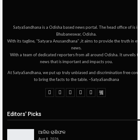
SatyaSandhana is a Odisha based news portal. The head office of is in
Bhubaneswar, Odisha.
With its tagline, “Satyara Anusandhana” ,it aims to provide the truth in ev
news.
With a team of dedicated reporters from all around Odisha. It unveils t
news that is important and impacts you.
At SatyaSandhana, we put up truly unbiased and discrimination free cont
to bring the facts to the table. –SatyaSandhana
Editors' Picks
ଆଜିର ରାଶିଫଳ
Aug 8, 2026