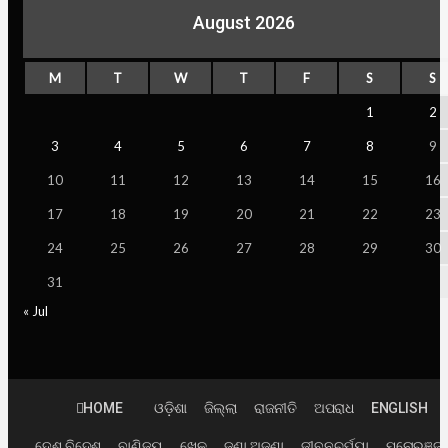
August 2026
M
T
W
T
F
S
S
1
2
3
4
5
6
7
8
9
10
11
12
13
14
15
16
17
18
19
20
21
22
23
24
25
26
27
28
29
30
31
« Jul
HOME
ଓଡ଼ିଶା
ଜିଲ୍ଲା
ରାଜନୀତି
ଅପରାଧ
ENGLISH
ଦେଶ ବିଦେଶ
ବାଣିଜ୍ୟ
ଖେଳ
ଜଣା ଅଜଣା
ଜୀବନଚର୍ଯ୍ୟା
ମନୋରଞ୍ଜ