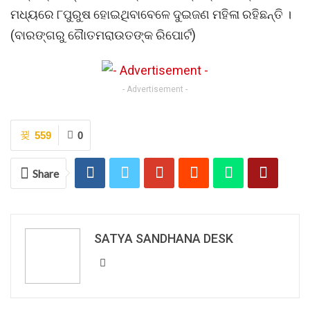
ମଧ୍ୟରେ ୮ପୁରୁଷ ହୋଇଥିବାବେଳେ ଦୁଇଜଣ ମହିଳା ରହିଛନ୍ତି ।
(ବାରଙ୍ଗରୁ ଗୈାତମରାଉତଙ୍କ ରିପୋର୍ଟ)
- Advertisement -
559
0
Share
SATYA SANDHANA DESK