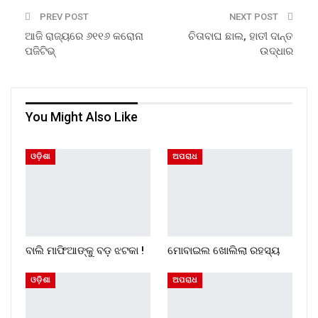
PREV POST
NEXT POST
ଆଜି ରାଜ୍ୟରେ ୬୧୧୬ କରୋନା
ଚିତାବାଘ ଛାଲ, ହାତୀ ଦାନ୍ତ
ପଜିଟିଭ୍
ଉଦ୍ଧାର
You Might Also Like
ଓଡ଼ିଶା
ଅପରାଧ
ବାଲି ମାଫିଆଙ୍କୁ ବଡ଼ ଝଟକା !
ମୋବାଇଲ ଖୋଲିଲା ରହସ୍ୟ
ଓଡ଼ିଶା
ଅପରାଧ