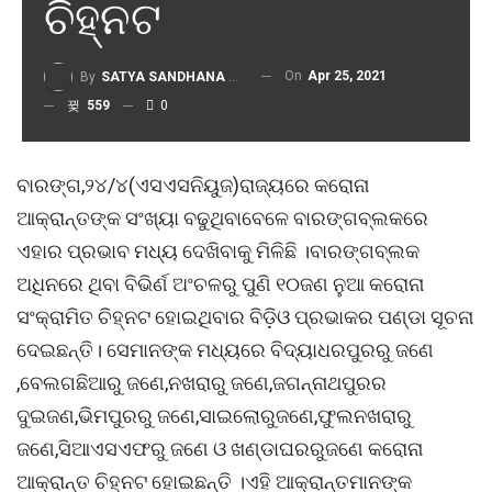
ଚିହ୍ନଟ
On
Apr 25, 2021
By
SATYA SANDHANA DESK
559
0
ବାରଙ୍ଗ,୨୪/୪(ଏସଏସନିୟୁଜ)ରାଜ୍ୟରେ କରୋନା
ଆକ୍ରାନ୍ତଙ୍କ ସଂଖ୍ୟା ବଢୁଥିବାବେଳେ ବାରଙ୍ଗବ୍ଲକରେ
ଏହାର ପ୍ରଭାବ ମଧ୍ୟ ଦେଖିବାକୁ ମିଳିଛି ।ବାରଙ୍ଗବ୍ଲକ
ଅଧିନରେ ଥିବା ବିଭିର୍ଣ ଅଂଚଳରୁ ପୁଣି ୧୦ଜଣ ନୁଆ କରୋନା
ସଂକ୍ରାମିତ ଚିହ୍ନଟ ହୋଇଥିବାର ବିଡ଼ିଓ ପ୍ରଭାକର ପଣ୍ଡା ସୂଚନା
ଦେଇଛନ୍ତି। ସେମାନଙ୍କ ମଧ୍ୟରେ ବିଦ୍ୟାଧରପୁରରୁ ଜଣେ
,ବେଲଗଛିଆରୁ ଜଣେ,ନଖରାରୁ ଜଣେ,ଜଗନ୍ନାଥପୁରର
ଦୁଇଜଣ,ଭିମପୁରରୁ ଜଣେ,ସାଇଲୋରୁଜଣେ,ଫୁଲନଖରାରୁ
ଜଣେ,ସିଆଏସଏଫରୁ ଜଣେ ଓ ଖଣ୍ଡାଘରରୁଜଣେ କରୋନା
ଆକ୍ରାନ୍ତ ଚିହ୍ନଟ ହୋଇଛନ୍ତି ।ଏହି ଆକ୍ରାନ୍ତମାନଙ୍କ