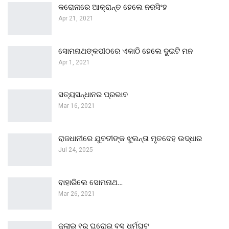
କରୋନାରେ ଆକ୍ରାନ୍ତ ହେଲେ ନରସିଂହ
Apr 21, 2021
ସୋମନାଥଙ୍କପୀଠରେ ଏକାଠି ହେଲେ ଦୁଇଟି ମନ
Apr 1, 2021
ସତ୍ୟସନ୍ଧାନର ପ୍ରଭାବ
Mar 16, 2021
ରାଜଧାନୀରେ ଯୁବତୀଙ୍କ ଝୁଲନ୍ତା ମୃତଦେହ ଉଦ୍ଧାର
Jul 24, 2025
ବାହାରିଲେ ସୋମନାଥ…
Mar 26, 2021
ଜୁଲାଇ ୧ରୁ ଘରୋଇ ବସ ଧର୍ମଘଟ