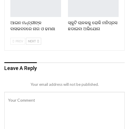
ଆଇନ ମନ୍ତ୍ରୀଙ୍କ
ସ୍କୁଟି ଚାଳକକୁ ରୋକି ମନିପ୍ରସ
ବାସଭବନରେ ନାଗ ଓ ଢମଣା
ଛଡାଇବା ଅଭିଯୋଗ
PREV
NEXT
Leave A Reply
Your email address will not be published.