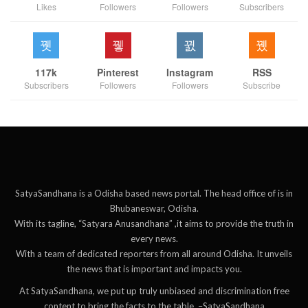
Likes
Followers
Followers
Subscribers
117k
Pinterest
Instagram
RSS
Subscribers
Followers
Followers
Subscribe
SatyaSandhana is a Odisha based news portal. The head office of is in
Bhubaneswar, Odisha.
With its tagline, “Satyara Anusandhana” ,it aims to provide the truth in
every news.
With a team of dedicated reporters from all around Odisha. It unveils
the news that is important and impacts you.
At SatyaSandhana, we put up truly unbiased and discrimination free
content to bring the facts to the table. –SatyaSandhana