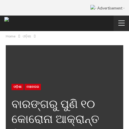
Home
ଓଡ଼ିଶା
ଓଡ଼ିଶା
ମହାନଗର
ବାରଙ୍ଗରୁ ପୁଣି ୧୦
କୋରୋନା ଆକ୍ରାନ୍ତ