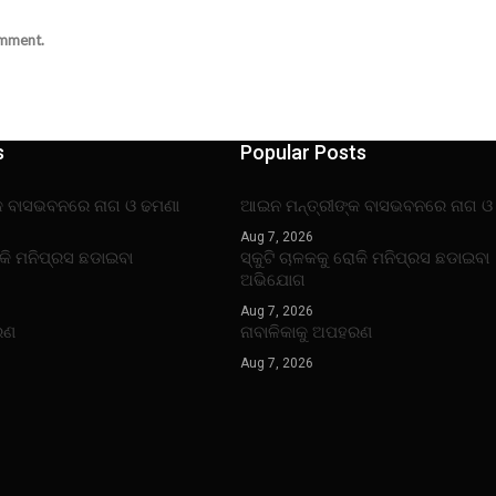
omment.
s
Popular Posts
କ ବାସଭବନରେ ନାଗ ଓ ଢମଣା
ଆଇନ ମନ୍ତ୍ରୀଙ୍କ ବାସଭବନରେ ନାଗ ଓ
Aug 7, 2026
ୋକି ମନିପ୍ରସ ଛଡାଇବା
ସ୍କୁଟି ଚାଳକକୁ ରୋକି ମନିପ୍ରସ ଛଡାଇବା
ଅଭିଯୋଗ
Aug 7, 2026
ରଣ
ନାବାଳିକାକୁ ଅପହରଣ
Aug 7, 2026