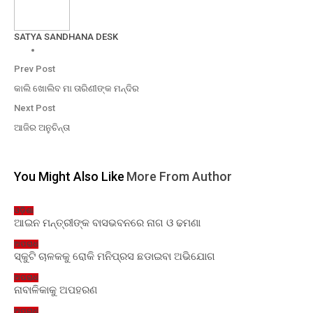
SATYA SANDHANA DESK
Prev Post
କାଲି ଖୋଲିବ ମା ତାରିଣୀଙ୍କ ମନ୍ଦିର
Next Post
ଆଜିର ଅନୁଚିନ୍ତା
You Might Also Like
More From Author
ଓଡ଼ିଶା
ଆଇନ ମନ୍ତ୍ରୀଙ୍କ ବାସଭବନରେ ନାଗ ଓ ଢମଣା
ଅପରାଧ
ସ୍କୁଟି ଚାଳକକୁ ରୋକି ମନିପ୍ରସ ଛଡାଇବା ଅଭିଯୋଗ
ଅପରାଧ
ନାବାଳିକାକୁ ଅପହରଣ
ଅପରାଧ