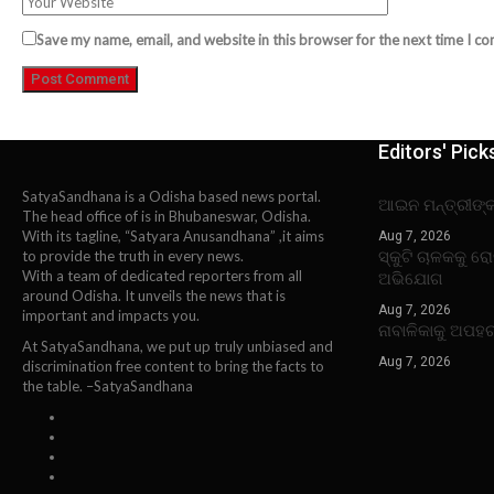
Save my name, email, and website in this browser for the next time I c
Editors' Pick
SatyaSandhana is a Odisha based news portal.
ଆଇନ ମନ୍ତ୍ରୀଙ୍
The head office of is in Bhubaneswar, Odisha.
With its tagline, “Satyara Anusandhana” ,it aims
Aug 7, 2026
ସ୍କୁଟି ଚାଳକକୁ ର
to provide the truth in every news.
With a team of dedicated reporters from all
ଅଭିଯୋଗ
around Odisha. It unveils the news that is
Aug 7, 2026
important and impacts you.
ନାବାଳିକାକୁ ଅପହ
At SatyaSandhana, we put up truly unbiased and
Aug 7, 2026
discrimination free content to bring the facts to
the table. –SatyaSandhana