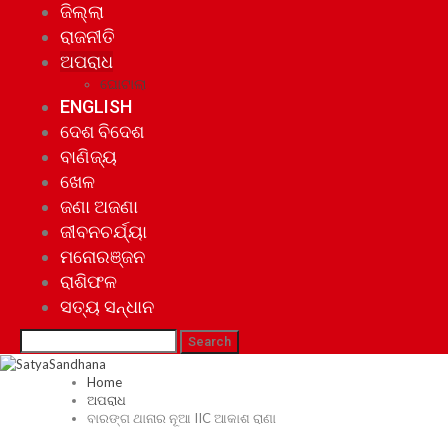
ଜିଲ୍ଲା
ରାଜନୀତି
ଅପରାଧ
ଘୋଟାଲା
ENGLISH
ଦେଶ ବିଦେଶ
ବାଣିଜ୍ୟ
ଖେଳ
ଜଣା ଅଜଣା
ଜୀବନଚର୍ଯ୍ୟା
ମନୋରଞ୍ଜନ
ରାଶିଫଳ
ସତ୍ୟ ସନ୍ଧାନ
Home
ଅପରାଧ
ବାରଙ୍ଗ ଥାନାର ନୂଆ IIC ଆକାଶ ରାଣା