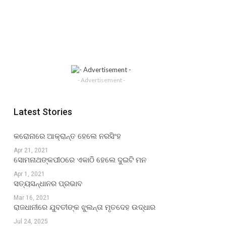
- Advertisement -
Latest Stories
କରୋନାରେ ଆକ୍ରାନ୍ତ ହେଲେ ନରସିଂହ
Apr 21, 2021
ସୋମନାଥଙ୍କପୀଠରେ ଏକାଠି ହେଲେ ଦୁଇଟି ମନ
Apr 1, 2021
ସତ୍ୟସନ୍ଧାନର ପ୍ରଭାବ
Mar 16, 2021
ରାଜଧାନୀରେ ଯୁବତୀଙ୍କ ଝୁଲନ୍ତା ମୃତଦେହ ଉଦ୍ଧାର
Jul 24, 2025