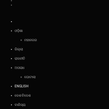
ଓଡ଼ିଶା
ମହାନଗର
ଜିଲ୍ଲା
ରାଜନୀତି
ଅପରାଧ
ଘୋଟାଲା
ENGLISH
ଦେଶ ବିଦେଶ
ବାଣିଜ୍ୟ