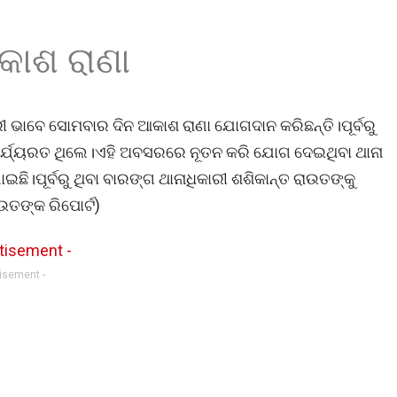
କାଶ ରାଣା
ୀ ଭାବେ ସୋମବାର ଦିନ ଆକାଶ ରାଣା ଯୋଗଦାନ କରିଛନ୍ତି।ପୂର୍ବରୁ
କାର୍ଯ୍ୟରତ ଥିଲେ।ଏହି ଅବସରରେ ନୂତନ କରି ଯୋଗ ଦେଇଥିବା ଥାନା
ଇଛି।ପୂର୍ବରୁ ଥିବା ବାରଙ୍ଗ ଥାନାଧିକାରୀ ଶଶିକାନ୍ତ ରାଉତଙ୍କୁ
ଉତଙ୍କ ରିପୋର୍ଟ)
tisement -