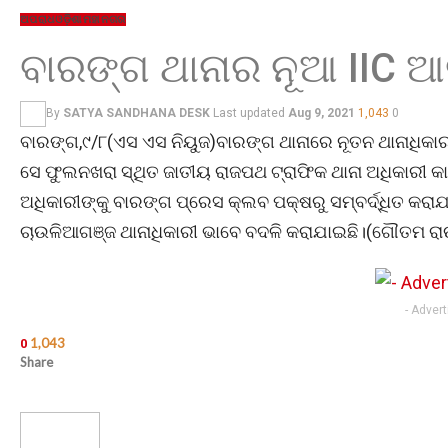
ଅପରାଧ
ଓଡ଼ିଶା
ମହାନଗର
ବାରଙ୍ଗ ଥାନାର ନୂଆ IIC ଆ
By
SATYA SANDHANA DESK
Last updated
Aug 9, 2021
1,043
0
ବାରଙ୍ଗ,୯/୮(ଏସ ଏସ ନିୟୁଜ)ବାରଙ୍ଗ ଥାନାରେ ନୂତନ ଥାନାଧିକାର
ସେ ଫୁଲନଖରା ସ୍ଥିତ ଜାତୀୟ ରାଜପଥ ଟ୍ରାଫିକ ଥାନା ଅଧିକାରୀ 
ଅଧିକାରୀଙ୍କୁ ବାରଙ୍ଗ ପ୍ରେସ କ୍ଲବ ପକ୍ଷରୁ ସମ୍ବର୍ଦ୍ଧିତ କରାଯା
ଚାଉଳିଆଗଞ୍ଜ ଥାନାଧିକାରୀ ଭାବେ ବଦଳି କରାଯାଇଛି।(ଗୌତମ ରା
- Adver
1,043
0
Share