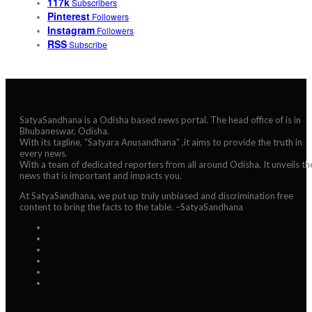
117k
Subscribers
Pinterest
Followers
Instagram
Followers
RSS
Subscribe
SatyaSandhana is a Odisha based news portal. The head office of is in
Bhubaneswar, Odisha.
With its tagline, “Satyara Anusandhana” ,it aims to provide the truth in
every news.
With a team of dedicated reporters from all around Odisha. It unveils th
news that is important and impacts you.
At SatyaSandhana, we put up truly unbiased and discrimination free
content to bring the facts to the table. –SatyaSandhana