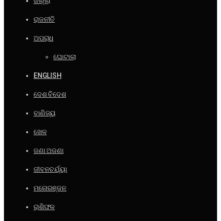
ଜିଲ୍ଲା
ରାଜନୀତି
ଅପରାଧ
ଘୋଟାଲା
ENGLISH
ଦେଶ ବିଦେଶ
ବାଣିଜ୍ୟ
ଖେଳ
ଜଣା ଅଜଣା
ଜୀବନଚର୍ଯ୍ୟା
ମନୋରଞ୍ଜନ
ରାଶିଫଳ