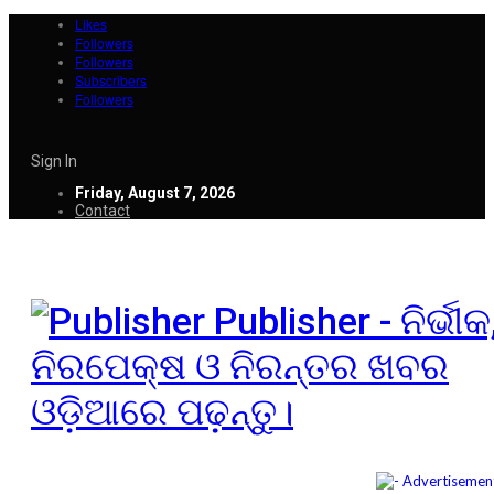
Likes
Followers
Followers
Subscribers
Followers
Sign In
Friday, August 7, 2026
Contact
Publisher - ନିର୍ଭୀକ
ନିରପେକ୍ଷ ଓ ନିରନ୍ତର ଖବର
ଓଡ଼ିଆରେ ପଢ଼ନ୍ତୁ।