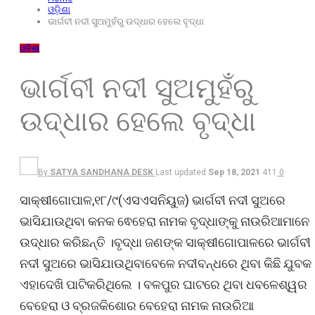
ଓଡ଼ିଶା
ଭାର୍ଗବୀ ନଦୀ ସୁଅମୁହଁରୁ ଉଦ୍ଧାର ହେଲେ ବୃଦ୍ଧା
ଓଡ଼ିଶା
ଭାର୍ଗବୀ ନଦୀ ସୁଅମୁହଁରୁ
ଉଦ୍ଧାର ହେଲେ ବୃଦ୍ଧା
By
SATYA SANDHANA DESK
Last updated
Sep 18, 2021
411
0
ସାକ୍ଷୀଗୋପାଳ,୧୮/୯(ଏସଏସନିୟୁଜ) ଭାର୍ଗବୀ ନଦୀ ସୁଅରେ
ଭାସିଯାଉଥିବା କନକ ଵେହେରା ନାମକ ବୃଦ୍ଧାଙ୍କୁ ନାଉରିଆମାନେ
ଉଦ୍ଧାର କରିଛନ୍ତି ।ବୃଦ୍ଧା ଜଣଙ୍କ ସାକ୍ଷୀଗୋପାଳରେ ଭାର୍ଗବୀ
ନଦୀ ସୁଅରେ ଭାସିଯାଉଥିବାବେଳେ ନଦୀବନ୍ଧରେ ଥିବା କିଛି ଯୁବକ
ଏହାଦେଖି ପାଟିକରିଥିଲେ । ବଳପୁର ଘାଟରେ ଥିବା ଧବଳେଶ୍ୱର
ବେହେରା ଓ ବ୍ରଜକିଶୋର ବେହେରା ନାମକ ନାଉରିଆ