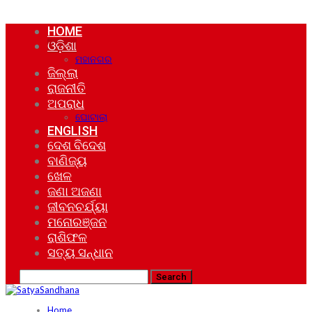
HOME
ଓଡ଼ିଶା
ମହାନଗର
ଜିଲ୍ଲା
ରାଜନୀତି
ଅପରାଧ
ଘୋଟାଲା
ENGLISH
ଦେଶ ବିଦେଶ
ବାଣିଜ୍ୟ
ଖେଳ
ଜଣା ଅଜଣା
ଜୀବନଚର୍ଯ୍ୟା
ମନୋରଞ୍ଜନ
ରାଶିଫଳ
ସତ୍ୟ ସନ୍ଧାନ
Home