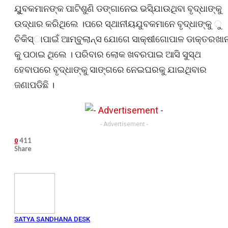
ଯୁୁବକମାନଙ୍କ ପାଟିଶୁଣି ଡଙ୍ଗାନେଇ ଭସି୍‌ଯାଉଥିବା ବୃଦ୍ଧାଙ୍କୁ
ଉଦ୍ଧାର କରିଥିଲେ ।ପରେ ସ୍ଥାନୀୟଯୁବକମାନେ ବୃଦ୍ଧାଙ୍କୁ ୁ
ଚିକିସ୍‌ାପାଇଁ ଆମ୍ବୁଲାନ୍ସ ଯୋଗେ ସାକ୍ଷୀଗୋପାଳ ଡାକ୍ତରଖାନ
କୁ ପଠାଇ ଥିଲେ । ପରିବାର ଲୋକ ଖବରପାଇ ଆସି ସୁସ୍ଥ
ହେବାପରେ ବୃଦ୍ଧାଙ୍କୁ ସାଙ୍ଗରେ ନେଇଘରକୁ ଯାଇଥିବାର
ଜଣାପଡିଛି ।
- Advertisement -
411
0
Share
SATYA SANDHANA DESK