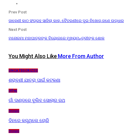
Prev Post
ଜାଳେଣୀ କାଠ ସଂଗ୍ରହ ସାଜିଲା କାଳ, ବୈତରଣୀରେ ଦୁଇ ନିଖୋଜ,ଜଣେ ଉଦ୍ଧାର
Next Post
ମନୋରମା ମହାପାତ୍ରଙ୍କ ବିୟୋଗରେ ମୁଖ୍ୟମନ୍ତ୍ରୀଙ୍କ ଶୋକ
You Might Also Like
More From Author
UNCATEGORIZED
ଶ୍ରାବଣୀ ଯାତ୍ରା ପାଇଁ କଟକଣା
ଓଡ଼ିଶା
ଗାଁ ଦାଣ୍ଡରେ ବୁଲିବ ସୋଲାର ରଥ
ଅପରାଧ
ଦିନରେ କରୁଥିଲେ ଚୋରି
ଅପରାଧ