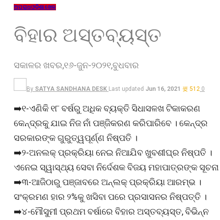
ଅପରାଧ
ଓଡ଼ିଶା
ଖେଳ
ବିହାର ଅସ୍ତବ୍ୟସ୍ତ
ସକାଳର ଖବର,୧୬-ଜୁନ-୨୦୨୧,ବୁଧବାର
By
SATYA SANDHANA DESK
Last updated
Jun 16, 2021
512
0
➡️୧-ଏଣିକି ୧୮ ବର୍ଷରୁ ଅଧିକ ବ୍ୟକ୍ତି ସିଧାସଳଖ ଟିକାକରଣ
କେନ୍ଦ୍ରକୁ ଯାଇ ନିଜ ନାଁ ପଞ୍ଜିକରଣ କରିପାରିବେ । କେନ୍ଦ୍ର
ସରକାରଙ୍କ ଗୁରୁତ୍ୱପୂର୍ଣ୍ଣ ନିଷ୍ପତି ।
➡️୨-ଅନଲକ୍‍ ପ୍ରକ୍ରିୟା ନେଇ ନିଆଯିବ ଖୁବଶୀଘ୍ର ନିଷ୍ପତି ।
ଏନେଇ ସ୍ୱାସ୍ଥ୍ୟ ସେବା ନିର୍ଦେଶକ ବିଜୟ ମହାପାତ୍ରଙ୍କ ସୂଚନା
➡️୩-ଆଜିଠାରୁ ପଞ୍ଜାବରେ ଅନ୍‌ଲକ୍‌ ପ୍ରକ୍ରିୟା ଆରମ୍ଭ ।
ସଂକ୍ରମଣ ହାର ୨%କୁ ଖସିବା ପରେ ପ୍ରସାସନର ନିଷ୍ପତ୍ତି ।
➡️୪-ମୌସୁମୀ ପ୍ରଥମ ବର୍ଷାରେ ବିହାର ଅସ୍ତବ୍ୟସ୍ତ, ବିଭିନ୍ନ