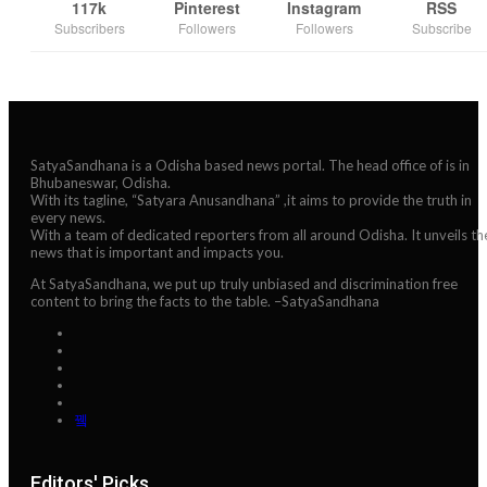
117k
Pinterest
Instagram
RSS
Subscribers
Followers
Followers
Subscribe
SatyaSandhana is a Odisha based news portal. The head office of is in
Bhubaneswar, Odisha.
With its tagline, “Satyara Anusandhana” ,it aims to provide the truth in
every news.
With a team of dedicated reporters from all around Odisha. It unveils th
news that is important and impacts you.
At SatyaSandhana, we put up truly unbiased and discrimination free
content to bring the facts to the table. –SatyaSandhana
Editors' Picks