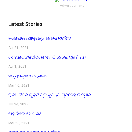
- Advertisement -
Latest Stories
କରୋନାରେ ଆକ୍ରାନ୍ତ ହେଲେ ନରସିଂହ
Apr 21, 2021
ସୋମନାଥଙ୍କପୀଠରେ ଏକାଠି ହେଲେ ଦୁଇଟି ମନ
Apr 1, 2021
ସତ୍ୟସନ୍ଧାନର ପ୍ରଭାବ
Mar 16, 2021
ରାଜଧାନୀରେ ଯୁବତୀଙ୍କ ଝୁଲନ୍ତା ମୃତଦେହ ଉଦ୍ଧାର
Jul 24, 2025
ବାହାରିଲେ ସୋମନାଥ…
Mar 26, 2021