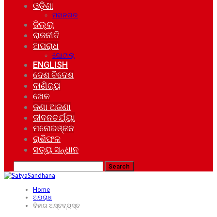
ଓଡ଼ିଶା
ମହାନଗର
ଜିଲ୍ଲା
ରାଜନୀତି
ଅପରାଧ
ଘୋଟାଲା
ENGLISH
ଦେଶ ବିଦେଶ
ବାଣିଜ୍ୟ
ଖେଳ
ଜଣା ଅଜଣା
ଜୀବନଚର୍ଯ୍ୟା
ମନୋରଞ୍ଜନ
ରାଶିଫଳ
ସତ୍ୟ ସନ୍ଧାନ
Home
ଅପରାଧ
ବିହାର ଅସ୍ତବ୍ୟସ୍ତ