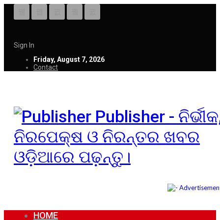
Sign In
Friday, August 7, 2026
Contact
Publisher - ନିର୍ଭୀକ
ନିରପେକ୍ଷ ଓ ନିରନ୍ତର ଖବର
ଓଡ଼ିଆରେ ପଢ଼ନ୍ତୁ।
HOME