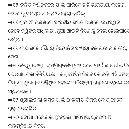
➡️୧୫-ଚଳିତ ବର୍ଷ ହଜ୍‌ରେ ଯାଇ ପାରିବେ ନାହିଁ ଭାରତୀୟ, କରୋନା
କାରଣରୁ ସମସ୍ତ ଆବେଦନ ହେଲା ବାତିଲ୍ ।
➡️୧୬-ଜୁନ ୧୮ ତାରିଖରେ ସଂସଦୀୟ ସମିତି ପାଖରେ ଉପସ୍ଥିତ
ହେବେ ଟ୍ୱିଟର ଅଧିକାରୀ, ନୂଆ ଆଇଟି ନିୟମକୁ ନେଇ ହୋଇପାର
ଚର୍ଚ୍ଚା ।
➡️୧୭-ଲାଦାଖରେ ସୈନ୍ୟ ନିୟୋଜିତ ସଂଖ୍ୟା ବଢାଇଲା ଭାରତୀୟ
ସେନା ।
➡️୧୮-ବିଶ୍ୱ ଟେଷ୍ଟ ଚାମ୍ପିୟନସିପ୍ ଫାଇନାଲ ପାଇଁ ଭାରତୀୟ ଟିମ
ଘୋଷଣା କଲା ବିସିସିଆଇ । ରନ୍ ମେସିନ ବିରାଟ କୋହଲି ଏହି ଟେଷ
ଟିମ୍‌ର ଅଧିନାୟକ ରହିଥିବା ବେଳେ ଆଜିଙ୍କ୍ୟ ରାହାଣେ ହେଲେ 
ଅଧିନାୟକ ।
➡️୧୯-ଶ୍ରୀଲଙ୍କା ଗସ୍ତ ପାଇଁ ଭାରତୀୟ ଟିମର କୋଚ୍ ହେବେ
ରାହୁଲ ଦ୍ରାଭିଡ ।
➡️୨୦-କୋପା ଅମେରିକା ଫୁଟ୍‌ବଲ ଆରମ୍ଭ, ବ୍ରାଜିଲ ଓ
କଲମ୍ବିଆର ବିଜୟ ।