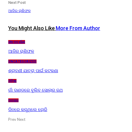
Next Post
ଆଜିର ରାଶିଫଳ
You Might Also Like
More From Author
ଜୀବନଚର୍ଯ୍ୟା
ଆଜିର ରାଶିଫଳ
UNCATEGORIZED
ଶ୍ରାବଣୀ ଯାତ୍ରା ପାଇଁ କଟକଣା
ଓଡ଼ିଶା
ଗାଁ ଦାଣ୍ଡରେ ବୁଲିବ ସୋଲାର ରଥ
ଅପରାଧ
ଦିନରେ କରୁଥିଲେ ଚୋରି
Prev
Next