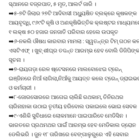
ସ୍ଥାନରେ ବଜ୍ରପାତ, ୫ ମୃତ, ଆଲର୍ଟ ଜାରି ।
➡️୫-୭ଟି ଜିଲାର ୨୭ଟି ଆଦିବାସୀ ଅଧ୍ୟୁଷିତ ବ୍ଲକ୍‌ରେ କୃଷକଙ୍କ
ଆୟବୃଦ୍ଧି, ୯୬୯ଟି କୃଷି ଓ ଅଣକୃଷିଭିତ୍ତିକ କ୍ଲଷ୍ଟର ମାଧ୍ୟମ
୧ ଲକ୍ଷ ୫୦ ହଜାର ଜନଜାତି ପରିବାର ହେଲେ ଉପକୃତ
➡️୬-ନକଲି ଔଷଧ କାରବାର ମାମଲା : ସ୍ୱତନ୍ତ୍ର ଟିମ୍‍ ଗଠନ କଲ
ଏସଟିଏଫ୍‍ । ଖୁବ୍‍ ଶୀଘ୍ର ତଦନ୍ତ ଆରମ୍ଭ ହେବ ବୋଲି ଡିଜିପିଙ୍
ସୂଚନା ।
➡️୭-ରାୟଗଡ଼ା ରେଳ ଷ୍ଟେସନରେ ମାଲବୋଝେଇ ଟ୍ରେନ୍
ଇଞ୍ଜିନରେ ନିଆଁ ଲାଗିଲା,ନିଆଁକୁ ଆୟତ୍ତ କଲେ ଟ୍ରେନ୍ ଡ୍ରାଇଭ
ଓ କର୍ମଚାରୀ ।
➡️୮-ଜୋରସୋରରେ ଆଗେଇ ଚାଲିଛି ରଥକାମ, ତିନିରଥର
ଚାରିନାହାକା ଉଠାଇ ତୃତୀୟ ହରିବୋଲ ପକାଇଲେ ଭୋଇ ସେବକ 
➡️୯-ଏଣିକି ସୁବିଧାରେ ଲୋକମାନେ ପାଇପାରିବେ ମେଡିସିନ ।
ଭାରତରେ ପ୍ରଥମଥର ପାଇଁଁ ଆରମ୍ଭ ହେବ ମେଡିକାଲ ଡ୍ରୋନ
ଡେଲିଭରି । ଜୁନ ୧୮ ତାରିଖରେ ବେଙ୍ଗାଳୁରୁରେ ଏହି ସେବାର