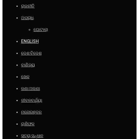
ରାଜନୀତି
ଅପରାଧ
ଘୋଟାଲା
ENGLISH
ଦେଶ ବିଦେଶ
ବାଣିଜ୍ୟ
ଖେଳ
ଜଣା ଅଜଣା
ଜୀବନଚର୍ଯ୍ୟା
ମନୋରଞ୍ଜନ
ରାଶିଫଳ
ସତ୍ୟ ସନ୍ଧାନ