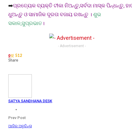
➡️
ପ୍ରତ୍ୟେକ ବ୍ୟକ୍ତି ଟୀକା ନିଅନ୍ତୁ,ସର୍ବଦା ମାସ୍କ ପିନ୍ଧନ୍ତୁ, ହା
ଧୁଅନ୍ତୁ ଓ ସାମାଜିକ ଦୂରତା ବଜାୟ ରଖନ୍ତୁ ।
ଶୁଭ
ସକାଳ,ସୁପ୍ରଭାତ
।
- Advertisement -
512
0
Share
SATYA SANDHANA DESK
Prev Post
ଆଜିର ଅନୁଚିନ୍ତା