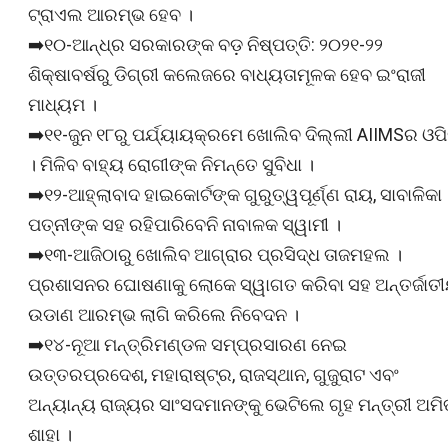
ଟ୍ରାଏଲ ଆରମ୍ଭ ହେବ ।
➡️୧୦-ଆନ୍ଧ୍ର ସରକାରଙ୍କ ବଡ଼ ନିଷ୍ପତ୍ତି: ୨୦୨୧-୨୨
ଶିକ୍ଷାବର୍ଷରୁ ଡିଗ୍ରୀ କଲେଜରେ ବାଧ୍ୟତାମୂଳକ ହେବ ଇଂରାଜୀ
ମାଧ୍ୟମ ।
➡️୧୧-ଜୁନ ୧୮ରୁ ପର୍ଯ୍ୟାୟକ୍ରମେ ଖୋଲିବ ଦିଲ୍ଲୀ AIIMSର ଓପି
। ମିଳିବ ବାହ୍ୟ ରୋଗୀଙ୍କ ନିମନ୍ତେ ସୁବିଧା ।
➡️୧୨-ଆହ୍ଲାବାଦ ହାଇକୋର୍ଟଙ୍କ ଗୁରୁତ୍ୱପୂର୍ଣ୍ଣ ରାୟ, ସାବାଳିକା
ପତ୍ନୀଙ୍କ ସହ ରହିପାରିବେନି ନାବାଳକ ସ୍ୱାମୀ ।
➡️୧୩-ଆଜିଠାରୁ ଖୋଲିବ ଆଗ୍ରାର ପ୍ରସିଦ୍ଧ ତାଜମହଲ ।
ପ୍ରଶାସନର ଘୋଷଣାକୁ ଲୋକେ ସ୍ୱାଗତ କରିବା ସହ ଅନ୍ତର୍ଜାତ
ଉଡାଣ ଆରମ୍ଭ ଲାଗି କରିଲେ ନିବେଦନ ।
➡️୧୪-ନୂଆ ମନ୍ତ୍ରିମଣ୍ଡଳ ସମ୍ପ୍ରସାରଣ ନେଇ
ଉତ୍ତରପ୍ରଦେଶ, ମହାରାଷ୍ଟ୍ର, ରାଜସ୍ଥାନ, ଗୁଜୁରାଟ ଏବଂ
ଅନ୍ୟାନ୍ୟ ରାଜ୍ୟର ସାଂସଦମାନଙ୍କୁ ଭେଟିଲେ ଗୃହ ମନ୍ତ୍ରୀ ଅମି
ଶାହା ।