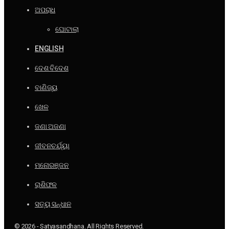
ଅପରାଧ
ଘୋଟାଲା
ENGLISH
ଦେଶ ବିଦେଶ
ବାଣିଜ୍ୟ
ଖେଳ
ଜଣା ଅଜଣା
ଜୀବନଚର୍ଯ୍ୟା
ମନୋରଞ୍ଜନ
ରାଶିଫଳ
ସତ୍ୟ ସନ୍ଧାନ
© 2026 - Satyasandhana. All Rights Reserved.