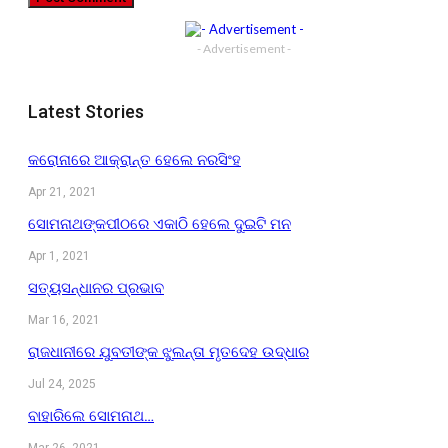
- Advertisement -
Latest Stories
କରୋନାରେ ଆକ୍ରାନ୍ତ ହେଲେ ନରସିଂହ
Apr 21, 2021
ସୋମନାଥଙ୍କପୀଠରେ ଏକାଠି ହେଲେ ଦୁଇଟି ମନ
Apr 1, 2021
ସତ୍ୟସନ୍ଧାନର ପ୍ରଭାବ
Mar 16, 2021
ରାଜଧାନୀରେ ଯୁବତୀଙ୍କ ଝୁଲନ୍ତା ମୃତଦେହ ଉଦ୍ଧାର
Jul 24, 2025
ବାହାରିଲେ ସୋମନାଥ…
Mar 26, 2021