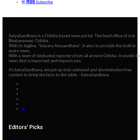
RSS
Subscribe
SatyaSandhana is a Odisha based news portal. The head office of is in
Bhubaneswar, Odisha.
With its tagline, “Satyara Anusandhana” ,it aims to provide the truth in
every news.
With a team of dedicated reporters from all around Odisha. It unveils th
news that is important and impacts you.
At SatyaSandhana, we put up truly unbiased and discrimination free
content to bring the facts to the table. –SatyaSandhana
Editors' Picks