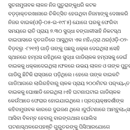
ସୁଚନାମୁତାବକ ଲାଳନ ନିଜ ପୁତୁରାଙ୍କୁଧରି କଟକ
ବଡ଼ଡ଼ାକ୍ତରଖାନାରେ ଚିକିତ୍ସିତ ହେଉଥିବା ନିଜମାଙ୍କୁ ଦେଖାକରି
ନିଜର ବାଇକ(ଓଡ଼ି-୦୫-ଇ-୧୯୮୫) ଯୋଗେ ଘରକୁ ଫେରିବା
ସମୟରେ ରାତି ପ୍ରାୟ ୭.୩୦ ସୁଦ୍ଧା ବଙ୍ଗାଳୀସାହି ନିକଟସ୍ଥ
ବାଇପାସରେ ଦୃତଗତିରେ ଆସୁଥିବା ଏକ ମହିନ୍ଦ୍ରା ଥର(ଓଡ଼ି-୦୨-
ବିଡ଼ବ୍ଲୁ -୮୨୧୭) ଗାଡ଼ି ତାଙ୍କୁ ପଛରୁ ଧକ୍କା ଦେଇଥିଲା।ସେହି
ସ୍ଥାନରେ ହମ୍ପସ ରହିଥିଲେ ସୁଦ୍ଧା ଗାଡିଚାଳକ ହମ୍ପସକୁ ଡେଇଁ
ବାଇକକୁ ଧକ୍କାଦେଇଥିଲା।ଫଳରେ ଉଭୟ ଲାଳନ ଓ ତାଙ୍କ ପୁତୁର
ଗାଡିରୁ ଛିଟିକି ରାସ୍ତାରେ ପଡ଼ିଥିଲେ। ହେଲେ ତାଙ୍କ ବାଇକଟି
ଗାଡିଆଗରେ ଲାଗିରହିବାରୁ ଚାଳକ ପ୍ରାୟ ୨୦୦ମିଟର ପର‌୍ୟ୍ୟନ୍ତ
ବାଇକକୁ ଘୋଷାଡି ନେଇଥିଲା।ଏହି ଘଟଣାଘଟାଇ ଗାଡିଚାଳକ
କେଉଁଆଡେ ଫେରାର ହୋଇଯାଇଥିଲେ। ପ୍ରତ୍ୟକ୍ଷଦର୍ଶୀଙ୍କ
କହିବାମୁତାବକ କାରରେ ଦୁଇଜଣ ଥିଲେ।ଦୁର୍ଘଟଣାରେ ଆମ୍ବୁଲାନ୍ସ
ଆସିବା ବିଳମ୍ବ ହେବାରୁ ବାରଙ୍ଗଥାନା ପୋଲିସ
ଘଟଣାସ୍ଥଳରେପହଞ୍ଚି ଗୁରୁତରଙ୍କୁ ପିସିଆରଯୋଗେ