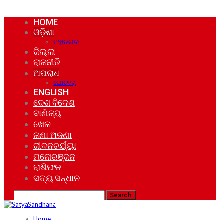
HOME
ଓଡ଼ିଶା
ମହାନଗର
ଜିଲ୍ଲା
ରାଜନୀତି
ଅପରାଧ
ଘୋଟାଲା
ENGLISH
ଦେଶ ବିଦେଶ
ବାଣିଜ୍ୟ
ଖେଳ
ଜଣା ଅଜଣା
ଜୀବନଚର୍ଯ୍ୟା
ମନୋରଞ୍ଜନ
ରାଶିଫଳ
ସତ୍ୟ ସନ୍ଧାନ
Home