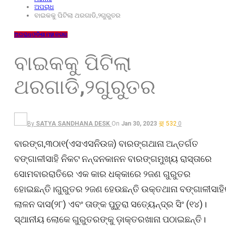
ଅପରାଧ
ବାଇକକୁ ପିଟିଲା ଥରଗାଡି,୨ଗୁରୁତର
ଅପରାଧ
ଓଡ଼ିଶା
ମହାନଗର
ବାଇକକୁ ପିଟିଲା
ଥରଗାଡି,୨ଗୁରୁତର
By
SATYA SANDHANA DESK
On
Jan 30, 2023
532
0
ବାରଙ୍ଗ,୩୦ା୧(ଏସଏସନିଉଜ) ବାରଙ୍ଗଥାନା ଅନ୍ତର୍ଗତ
ବଙ୍ଗାଳୀସାହି ନିକଟ ନନ୍ଦନକାନନ ବାରଙ୍ଗମୁଖ୍ୟ ରାସ୍ତାରେ
ସୋମବାରରାତିରେ ଏକ କାର ଧକ୍କାରେ ୨ଜଣ ଗୁରୁତର
ହୋଇଛନ୍ତି।ଗୁରୁତର ୨ଜଣ ହେଉଛନ୍ତି ଉକ୍ତଥାନା ବଙ୍ଗାଳୀସାହ
ଲାଳନ ଦାସ(୨୮) ଏବଂ ତାଙ୍କ ପୁତୁରା ସତ୍ୟେନ୍ଦ୍ର ସିଂ (୧୪)।
ସ୍ଥାନୀୟ ଲୋକେ ଗୁରୁତରଙ୍କୁ ଡ଼ାକ୍ତରଖାନା ପଠାଇଛନ୍ତି।