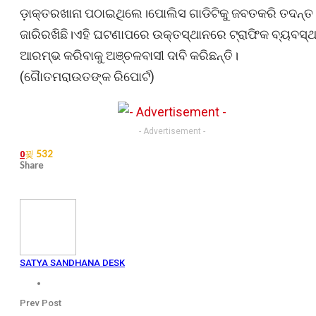
ଡ଼ାକ୍ତରଖାନା ପଠାଇଥିଲେ।ପୋଲିସ ଗାଡିଟିକୁ ଜବତକରି ତଦନ୍ତ
ଜାରିରଖିଛି।ଏହି ଘଟଣାପରେ ଉକ୍ତସ୍ଥାନରେ ଟ୍ରାଫିକ ବ୍ୟବସ୍ଥ
ଆରମ୍ଭ କରିବାକୁ ଅଞ୍ଚଳବାସୀ ଦାବି କରିଛନ୍ତି।
(ଗୈାତମରାଉତଙ୍କ ରିପୋର୍ଟ)
- Advertisement -
532
0
Share
SATYA SANDHANA DESK
Prev Post