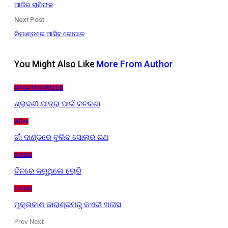
ଆଜିର ରାଶିଫଳ
Next Post
ରିମାଣ୍ଡରେ ଆସିବ ଗୋପାଳ
You Might Also Like
More From Author
UNCATEGORIZED
ଶ୍ରାବଣୀ ଯାତ୍ରା ପାଇଁ କଟକଣା
ଓଡ଼ିଶା
ଗାଁ ଦାଣ୍ଡରେ ବୁଲିବ ସୋଲାର ରଥ
ଅପରାଧ
ଦିନରେ କରୁଥିଲେ ଚୋରି
ଅପରାଧ
ମୁକ୍ତାକାଶ କାରାଶ୍ରମରୁ କଏଦୀ ଖଲାସ
Prev
Next