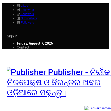
Likes
Followers
Followers
Subscribers
Followers
Sign In
Friday, August 7, 2026
Contact
Publisher - ନିର୍ଭୀକ
ନିରପେକ୍ଷ ଓ ନିରନ୍ତର ଖବର
ଓଡ଼ିଆରେ ପଢ଼ନ୍ତୁ।