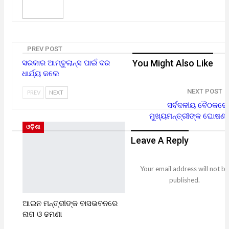
PREV POST
You Might Also Like
ସରକାର ଆମ୍ବୁଲାନ୍ସ ପାଇଁ ଦର
ଧାର୍ଯ୍ୟ କଲେ
NEXT POST
PREV
NEXT
ସର୍ବଦଳୀୟ ବୈଠକରେ
ମୁଖ୍ୟମନ୍ତ୍ରୀଙ୍କ ଘୋଷଣା
ଓଡ଼ିଶା
Leave A Reply
Your email address will not be
published.
ଆଇନ ମନ୍ତ୍ରୀଙ୍କ ବାସଭବନରେ
ନାଗ ଓ ଢମଣା