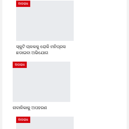
ଅପରାଧ
ସ୍କୁଟି ଚାଳକକୁ ରୋକି ମନିପ୍ରସ
ଛଡାଇବା ଅଭିଯୋଗ
ଅପରାଧ
ନାବାଳିକାକୁ ଅପହରଣ
ଅପରାଧ