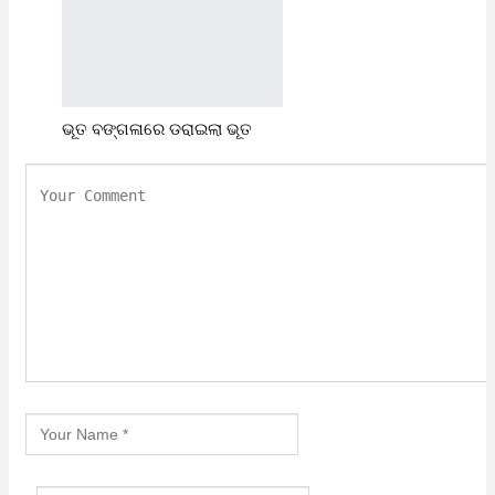
ଭୂତ ବଙ୍ଗଳାରେ ଡରାଇଲା ଭୂତ