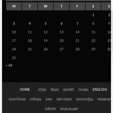
M
T
W
T
F
S
S
1
2
3
4
5
6
7
8
9
10
11
12
13
14
15
16
17
18
19
20
21
22
23
24
25
26
27
28
29
30
31
« Jul
HOME
ଓଡ଼ିଶା
ଜିଲ୍ଲା
ରାଜନୀତି
ଅପରାଧ
ENGLISH
ଦେଶ ବିଦେଶ
ବାଣିଜ୍ୟ
ଖେଳ
ଜଣା ଅଜଣା
ଜୀବନଚର୍ଯ୍ୟା
ମନୋରଞ୍ଜ
ରାଶିଫଳ
ସତ୍ୟ ସନ୍ଧାନ