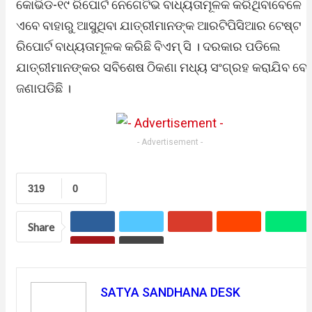
କୋଭିଡ-୧୯ ରିପୋର୍ଟ ନେଗେଟିଭ ବାଧ୍ୟତାମୂଳକ କରିଥିବାବେଳେ
ଏବେ ବାହାରୁ ଆସୁଥିବା ଯାତ୍ରୀମାନଙ୍କ ଆରଟିପିସିଆର ଟେଷ୍ଟ
ରିପୋର୍ଟ ବାଧ୍ୟତାମୂଳକ କରିଛି ବିଏମ୍ ସି । ଦରକାର ପଡିଲେ
ଯାତ୍ରୀମାନଙ୍କର ସବିଶେଷ ଠିକଣା ମଧ୍ୟ ସଂଗ୍ରହ କରାଯିବ ବୋ
ଜଣାପଡିଛି ।
- Advertisement -
319
0
Share
SATYA SANDHANA DESK