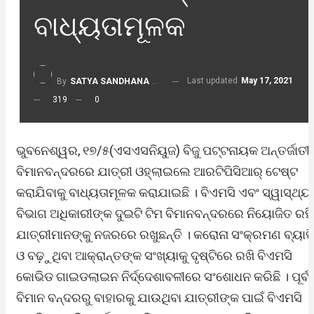
ବାଧ୍ୟତାମୂଳକ
Last updated
May 17, 2021
By
SATYA SANDHANA DESK
319
0
ଭୁବନେଶ୍ୱର, ୧୭/୫(ଏସଏସନିୟୁଜ) ବିଜୁ ପଟ୍ଟନାୟକ ଅନ୍ତର୍ଜାତ
ବିମାନବନ୍ଦରରେ ଯାତ୍ରୀ ଓହ୍ଲାଇଲେ ଆରଟିପିସିଆର୍ ଟେଷ୍ଟ
କରାଯିବାକୁ ବାଧ୍ୟତାମୂଳକ କରାଯାଇଛି । ବିଏମସି ଏବଂ ସ୍ୱାସ୍ଥ୍ୟ
ବିଭାଗ ଅଧିକାରୀଙ୍କ ଦୁଇଟି ଟିମ ବିମାନବନ୍ଦରରେ ନିୟୋଜିତ ରହି
ଯାତ୍ରୀମାନଙ୍କୁ ନଜରରେ ରଖୁଛନ୍ତି । କରୋନା ସଂକ୍ରମଣ ବ୍ୟାପ
ଓ ବଢ଼ୁଥିବା ଆକ୍ରାନ୍ତଙ୍କ ସଂଖ୍ୟାକୁ ଦୃଷ୍ଟିରେ ରଖି ବିଏମସି
କୋଭିଡ ଗାଇଡଲାଇନ ନିର୍ଦ୍ଦେଶାବଳୀରେ ସଂଶୋଧନ କରିଛି । ପୂର୍ବର
ବିମାନ ବନ୍ଦରରୁ ବାହାରକୁ ଯାଉଥିବା ଯାତ୍ରୀଙ୍କ ପାଇଁ ବିଏମସି