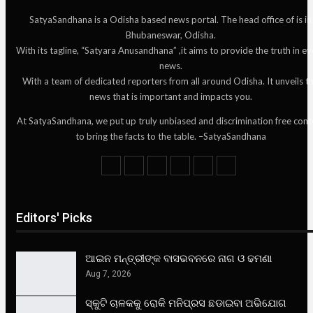
SatyaSandhana is a Odisha based news portal. The head office of is in
Bhubaneswar, Odisha.
With its tagline, “Satyara Anusandhana” ,it aims to provide the truth in ev
news.
With a team of dedicated reporters from all around Odisha. It unveils t
news that is important and impacts you.
At SatyaSandhana, we put up truly unbiased and discrimination free cont
to bring the facts to the table. –SatyaSandhana
Editors' Picks
ଆଇନ ମନ୍ତ୍ରୀଙ୍କ ବାସଭବନରେ ନାଗ ଓ ଢମଣା
Aug 7, 2026
ସ୍କୁଟି ଚାଳକକୁ ରୋକି ମନିପ୍ରସ ଛଡାଇବା ଅଭିଯୋଗ