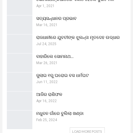
Apr 1, 2021
ସତ୍ୟସନ୍ଧାନର ପ୍ରଭାବ
Mar 16, 2021
ରାଜଧାନୀରେ ଯୁବତୀଙ୍କ ଝୁଲନ୍ତା ମୃତଦେହ ଉଦ୍ଧାର
Jul 24, 2025
ବାହାରିଲେ ସୋମନାଥ…
Mar 26, 2021
ଜୁଲାଇ ୧ରୁ ଘରୋଇ ବସ ଧର୍ମଘଟ
Jun 11, 2022
ଆଜିର ରାଶିଫଳ
Apr 16, 2022
ମଧୁବନ ଗାଁରେ ବୁଲିଲା ଖଣ୍ଡା
Feb 25, 2024
LOAD MORE POSTS