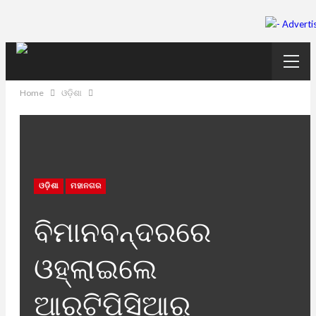
Home
ଓଡ଼ିଶା
ଓଡ଼ିଶା
ମହାନଗର
ବିମାନବନ୍ଦରରେ
ଓହ୍ଲାଇଲେ
ଆରଟିପିସିଆର୍