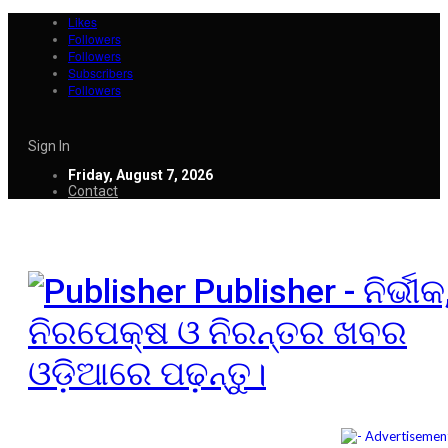
Likes
Followers
Followers
Subscribers
Followers
Sign In
Friday, August 7, 2026
Contact
Publisher - ନିର୍ଭୀକ
ନିରପେକ୍ଷ ଓ ନିରନ୍ତର ଖବର
ଓଡ଼ିଆରେ ପଢ଼ନ୍ତୁ।