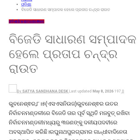
ଓଡ଼ିଶା
ବିଜେଡି ସାଧାରଣ ସମ୍ପାଦକ ହେଲେ ପ୍ରତାପ ଚନ୍ଦ୍ର ରାଉତ
ଓଡ଼ିଶା
ଜିଲ୍ଲା
ମନୋରଞ୍ଜନ
ବିଜେଡି ସାଧାରଣ ସମ୍ପାଦକ
ହେଲେ ପ୍ରତାପ ଚନ୍ଦ୍ର
ରାଉତ
By
SATYA SANDHANA DESK
Last updated
May 8, 2026
197
0
ଭୁବନେଶ୍ଵର,୮।୫(ଏସଏସନିଉଜ)ଭୁବନେଶ୍ଵର ଉତର
ନିର୍ବାଚନମଣ୍ଡଳୀରେ ବିଜେଡି ତାର ପୂର୍ବ ସ୍ଥିତି ମଜବୁତ୍ ରଖିବା
ନିର୍ବାଚନମଣ୍ଡଳୀମଧ୍ୟରୁ ୩ଜଣଙ୍କୁ ଦଳୀୟପଦବୀରେ
ଅବସ୍ଥାପିତ କରିଛି।ରଘୁନାଥପୁରଗ୍ରାମର ଗାନ୍ଧୀବାଦିନେତା