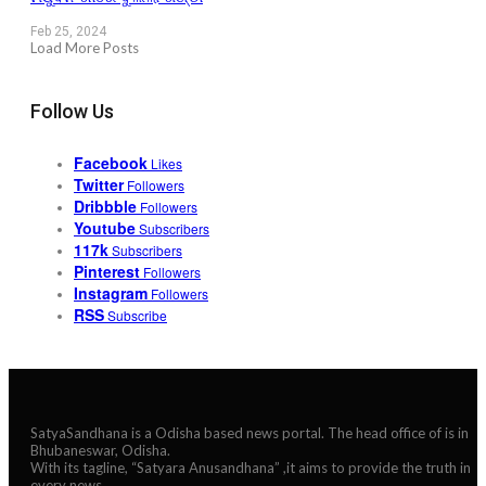
Feb 25, 2024
Load More Posts
Follow Us
Facebook
Likes
Twitter
Followers
Dribbble
Followers
Youtube
Subscribers
117k
Subscribers
Pinterest
Followers
Instagram
Followers
RSS
Subscribe
SatyaSandhana is a Odisha based news portal. The head office of is in
Bhubaneswar, Odisha.
With its tagline, “Satyara Anusandhana” ,it aims to provide the truth in
every news.