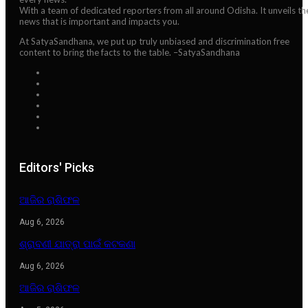
With a team of dedicated reporters from all around Odisha. It unveils th
news that is important and impacts you.
At SatyaSandhana, we put up truly unbiased and discrimination free
content to bring the facts to the table. –SatyaSandhana
Editors' Picks
ଆଜିର ରାଶିଫଳ
Aug 6, 2026
ଶ୍ରାବଣୀ ଯାତ୍ରା ପାଇଁ କଟକଣା
Aug 6, 2026
ଆଜିର ରାଶିଫଳ