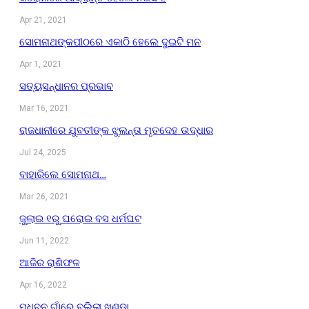
Apr 21, 2021
ସୋମନାଥଙ୍କପୀଠରେ ଏକାଠି ହେଲେ ଦୁଇଟି ମନ
Apr 1, 2021
ସତ୍ୟସନ୍ଧାନର ପ୍ରଭାବ
Mar 16, 2021
ରାଜଧାନୀରେ ଯୁବତୀଙ୍କ ଝୁଲନ୍ତା ମୃତଦେହ ଉଦ୍ଧାର
Jul 24, 2025
ବାହାରିଲେ ସୋମନାଥ…
Mar 26, 2021
ଜୁଲାଇ ୧ରୁ ଘରୋଇ ବସ ଧର୍ମଘଟ
Jun 11, 2022
ଆଜିର ରାଶିଫଳ
Apr 16, 2022
ମଧୁବନ ଗାଁରେ ବୁଲିଲା ଖଣ୍ଡା