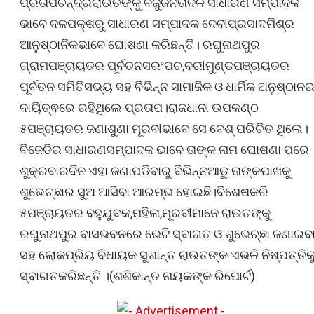
ପ୍ରତାପଚନ୍ଦ୍ରରାଉତଙ୍କୁ ବିଜୁଜନତାଦଳ ସାଧାରଣ ସମ୍ପାଦକ
ଭାବେ ଦଳପକ୍ଷରୁ ସାଧାରଣ ସମ୍ପାଦକ ଦେବୀପ୍ରସାଦମିଶ୍ର
ଆନୁଷ୍ଠାନିକଭାବେ ଘୋଷଣା କରିଛନ୍ତି। ରଘୁନାଥପୁର
ଗ୍ରାମପଞ୍ଚାୟତର ପୂର୍ବତନସରଂପଚ,ବରୀମୁଣ୍ଡପଞ୍ଚାୟତର
ପୂର୍ବତନ ସମିତିସଭ୍ୟ ସହ ବିଭିନ୍ନ ସାମାଜିକ ଓ ଧାର୍ମିକ ଅନୁଷ୍ଠାନ
ଦାୟିତ୍ଵରେ ରହିଥିଲେ ପ୍ରତାପ।ରାଜଧାନୀ ଉପକଣ୍ଠ
୫ପଞ୍ଚାୟତର ଜଣାଶୁଣା ମୂରବୀଭାବେ ସେ ବେଶ୍ ପରିଚିତ ଥିଲେ।
ବିଜେଡିର ସାଧାରଣସମ୍ପାଦକ ଭାବେ ତାଙ୍କ ନାମ ଘୋଷଣା ପରେ
ଶୁକ୍ରବାରଦିନ ଏହା ଜଣାପଡିବାରୁ ବିଭିନ୍ନଆଡୁ ତାଙ୍କପାଖକୁ
ଶୁଭେଚ୍ଛାର ସୁଅ ଆସିବା ଆରମ୍ଭ ହୋଇଛି।ବିଶେଷକରି
୫ପଞ୍ଚାୟତର ବହୁଯୁବକ,ମହିଳା,ମୂରବୀମାନେ ରାଉତଙ୍କୁ
ରଘୁନାଥପୁର ବାସଭବନରେ ଭେଟି ସ୍ବାଗତ ଓ ଶୁଭେଚ୍ଛା ଜଣାଇବ
ସହ ଲୋକପ୍ରିୟ ବିଧାୟକ ସୁଶାନ୍ତ ରାଉତଙ୍କ ଏଭଳି ନିଷ୍ପତ୍ତିକ
ସ୍ବାଗତକରିଛନ୍ତି ।(ଶଶିକାନ୍ତ ନାୟକଙ୍କ ରିପୋର୍ଟ)