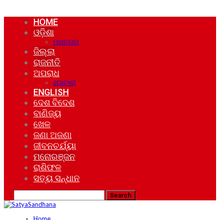
HOME
ଓଡ଼ିଶା
ମହାନଗର
ଜିଲ୍ଲା
ରାଜନୀତି
ଅପରାଧ
ଘୋଟାଲା
ENGLISH
ଦେଶ ବିଦେଶ
ବାଣିଜ୍ୟ
ଖେଳ
ଜଣା ଅଜଣା
ଜୀବନଚର୍ଯ୍ୟା
ମନୋରଞ୍ଜନ
ରାଶିଫଳ
ସତ୍ୟ ସନ୍ଧାନ
Home