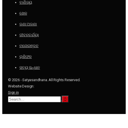
ବାଣିଜ୍ୟ
ଖେଳ
ଜଣା ଅଜଣା
ଜୀବନଚର୍ଯ୍ୟା
ମନୋରଞ୍ଜନ
ରାଶିଫଳ
ସତ୍ୟ ସନ୍ଧାନ
© 2026 - Satyasandhana. All Rights Reserved.
Website Design:
Sign in