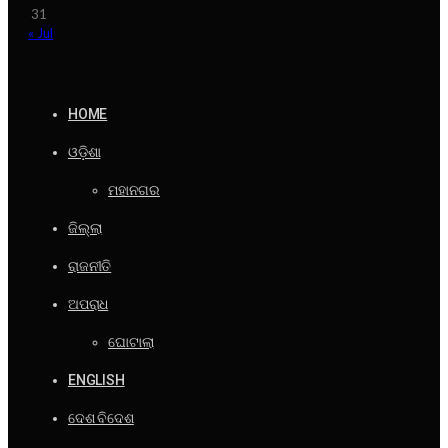
31
« Jul
HOME
ଓଡ଼ିଶା
ମହାନଗର
ଜିଲ୍ଲା
ରାଜନୀତି
ଅପରାଧ
ଘୋଟାଲା
ENGLISH
ଦେଶ ବିଦେଶ