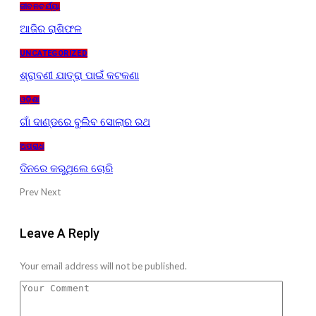
ଜୀବନଚର୍ଯ୍ୟା
ଆଜିର ରାଶିଫଳ
UNCATEGORIZED
ଶ୍ରାବଣୀ ଯାତ୍ରା ପାଇଁ କଟକଣା
ଓଡ଼ିଶା
ଗାଁ ଦାଣ୍ଡରେ ବୁଲିବ ସୋଲାର ରଥ
ଅପରାଧ
ଦିନରେ କରୁଥିଲେ ଚୋରି
Prev
Next
Leave A Reply
Your email address will not be published.