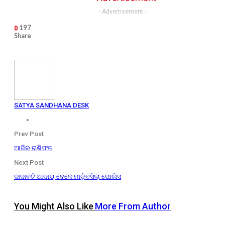
- Advertisement -
197
0
Share
SATYA SANDHANA DESK
Prev Post
ଆଜିର ରାଶିଫଳ
Next Post
ଦାଦାବଟି ଆଦାୟ ବେଳେ ମାଡ଼ିବସିଲା ପୋଲିସ
You Might Also Like
More From Author