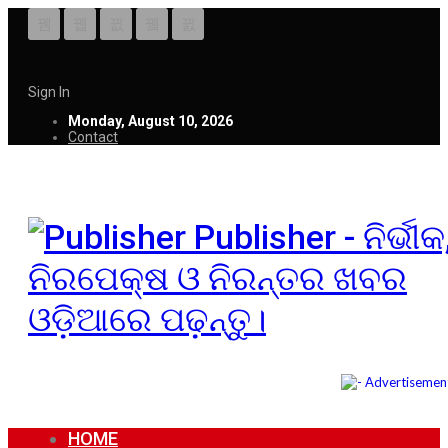
Sign In
Monday, August 10, 2026
Contact
Publisher - ନିର୍ଭୀକ
ନିରପେକ୍ଷ ଓ ନିରନ୍ତର ଖବର
ଓଡ଼ିଆରେ ପଢ଼ନ୍ତୁ।
HOME