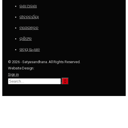
ଜଣା ଅଜଣା
ଜୀବନଚର୍ଯ୍ୟା
ମନୋରଞ୍ଜନ
ରାଶିଫଳ
ସତ୍ୟ ସନ୍ଧାନ
© 2026 - Satyasandhana. All Rights Reserved.
Website Design:
Sign in