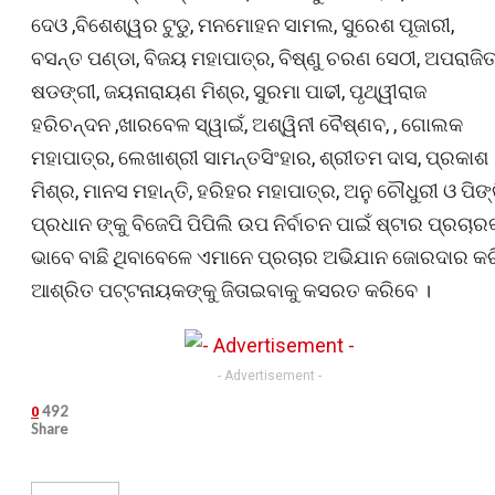
ଦେଓ ,ବିଶେଶ୍ୱର ଟୁଡୁ, ମନମୋହନ ସାମଲ, ସୁରେଶ ପୂଜାରୀ,
ବସନ୍ତ ପଣ୍ଡା, ବିଜୟ ମହାପାତ୍ର, ବିଷ୍ଣୁ ଚରଣ ସେଠୀ, ଅପରାଜିତ
ଷଡଙ୍ଗୀ, ଜୟନାରାୟଣ ମିଶ୍ର, ସୁରମା ପାଢୀ, ପୃଥ୍ୱୀରାଜ
ହରିଚନ୍ଦନ ,ଖାରବେଳ ସ୍ୱାଇଁ, ଅଶ୍ୱିନୀ ବୈଷ୍ଣବ, , ଗୋଲକ
ମହାପାତ୍ର, ଲେଖାଶ୍ରୀ ସାମନ୍ତସିଂହାର, ଶ୍ରୀତମ ଦାସ, ପ୍ରକାଶ
ମିଶ୍ର, ମାନସ ମହାନ୍ତି, ହରିହର ମହାପାତ୍ର, ଅନୁ ଚୌଧୁରୀ ଓ ପିଙ୍
ପ୍ରଧାନ ଙ୍କୁ ବିଜେପି ପିପିଲି ଉପ ନିର୍ବାଚନ ପାଇଁ ଷ୍ଟାର ପ୍ରଚାର
ଭାବେ ବାଛି ଥିବାବେଳେ ଏମାନେ ପ୍ରଚାର ଅଭିଯାନ ଜୋରଦାର କର
ଆଶ୍ରିତ ପଟ୍ଟନାୟକଙ୍କୁ ଜିତାଇବାକୁ କସରତ କରିବେ ।
- Advertisement -
492
0
Share