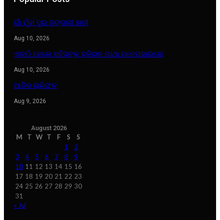
ଗାଁ ମୁଁହା ଦୁଇ ଜଙ୍ଗଲୀ ହାତୀ
Aug 10, 2026
ଏକାଠି ହେଲେ ସହିଦଙ୍କ ବଳିଦାନ ଗାଥା ମନେପକାଇଲେ
Aug 10, 2026
ଆଜିର ରାଶିଫଳ
Aug 9, 2026
August 2026
M
T
W
T
F
S
S
1
2
3
4
5
6
7
8
9
10
11
12
13
14
15
16
17
18
19
20
21
22
23
24
25
26
27
28
29
30
31
« Jul