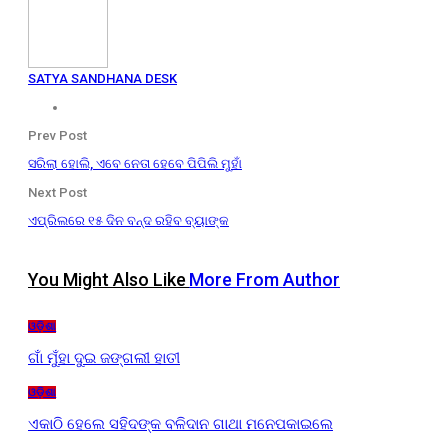
SATYA SANDHANA DESK
Prev Post
ସରିଲା ହୋଲି, ଏବେ ନେତା ହେବେ ପିପିଲି ମୁହାଁ
Next Post
ଏପ୍ରିଲରେ ୧୫ ଦିନ ବନ୍ଦ ରହିବ ବ୍ୟାଙ୍କ
You Might Also Like
More From Author
ଓଡ଼ିଶା
ଗାଁ ମୁଁହା ଦୁଇ ଜଙ୍ଗଲୀ ହାତୀ
ଓଡ଼ିଶା
ଏକାଠି ହେଲେ ସହିଦଙ୍କ ବଳିଦାନ ଗାଥା ମନେପକାଇଲେ