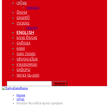
ଓଡ଼ିଶା
ମହାନଗର
ଜିଲ୍ଲା
ରାଜନୀତି
ଅପରାଧ
ଘୋଟାଲା
ENGLISH
ଦେଶ ବିଦେଶ
ବାଣିଜ୍ୟ
ଖେଳ
ଜଣା ଅଜଣା
ଜୀବନଚର୍ଯ୍ୟା
ମନୋରଞ୍ଜନ
ରାଶିଫଳ
ସତ୍ୟ ସନ୍ଧାନ
Home
ଓଡ଼ିଶା
ବିଜେପିର ୩୦ ଜଣିଆ ଷ୍ଟାର ପ୍ରଚାରକ