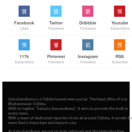
Facebook
Twitter
Dribbble
Youtube
Likes
Followers
Followers
Subscribers
117k
Pinterest
Instagram
RSS
Subscribers
Followers
Followers
Subscribe
SatyaSandhana is a Odisha based news portal. The head office of is in
Bhubaneswar, Odisha.
With its tagline, “Satyara Anusandhana” ,it aims to provide the truth in
every news.
With a team of dedicated reporters from all around Odisha. It unveils th
news that is important and impacts you.
At SatyaSandhana, we put up truly unbiased and discrimination free