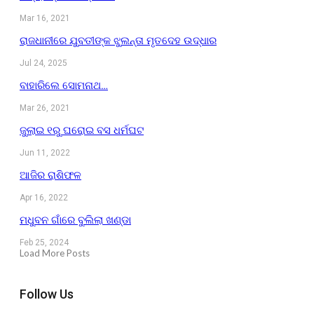
Mar 16, 2021
ରାଜଧାନୀରେ ଯୁବତୀଙ୍କ ଝୁଲନ୍ତା ମୃତଦେହ ଉଦ୍ଧାର
Jul 24, 2025
ବାହାରିଲେ ସୋମନାଥ…
Mar 26, 2021
ଜୁଲାଇ ୧ରୁ ଘରୋଇ ବସ ଧର୍ମଘଟ
Jun 11, 2022
ଆଜିର ରାଶିଫଳ
Apr 16, 2022
ମଧୁବନ ଗାଁରେ ବୁଲିଲା ଖଣ୍ଡା
Feb 25, 2024
Load More Posts
Follow Us