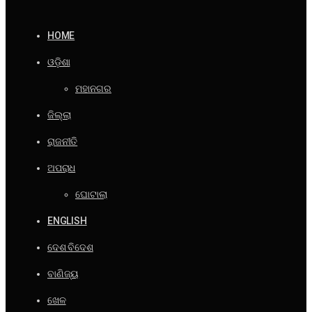
HOME
ଓଡ଼ିଶା
ମହାନଗର
ଜିଲ୍ଲା
ରାଜନୀତି
ଅପରାଧ
ଘୋଟାଲା
ENGLISH
ଦେଶ ବିଦେଶ
ବାଣିଜ୍ୟ
ଖେଳ