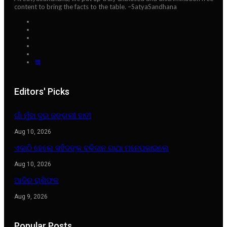
content to bring the facts to the table. –SatyaSandhana
Editors' Picks
ଗାଁ ମୁଁହା ଦୁଇ ଜଙ୍ଗଲୀ ହାତୀ
Aug 10, 2026
ଏକାଠି ହେଲେ ସହିଦଙ୍କ ବଳିଦାନ ଗାଥା ମନେପକାଇଲେ
Aug 10, 2026
ଆଜିର ରାଶିଫଳ
Aug 9, 2026
Popular Posts