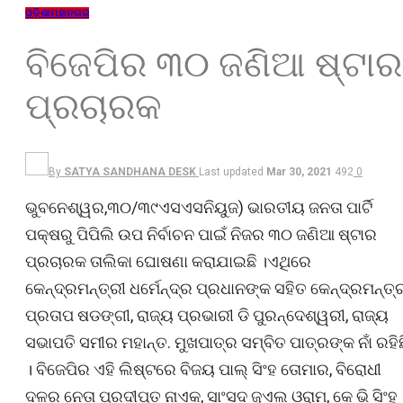
ଓଡ଼ିଶା
ମହାନଗର
ବିଜେପିର ୩୦ ଜଣିଆ ଷ୍ଟାର
ପ୍ରଚାରକ
By
SATYA SANDHANA DESK
Last updated
Mar 30, 2021
492
0
ଭୁବନେଶ୍ୱର,୩୦/୩୯ଏସଏସନିୟୁଜ) ଭାରତୀୟ ଜନତା ପାର୍ଟି
ପକ୍ଷରୁ ପିପିଲି ଉପ ନିର୍ବାଚନ ପାଇଁ ନିଜର ୩୦ ଜଣିଆ ଷ୍ଟାର
ପ୍ରଚାରକ ତାଲିକା ଘୋଷଣା କରାଯାଇଛି ।ଏଥିରେ
କେନ୍ଦ୍ରମନ୍ତ୍ରୀ ଧର୍ମେନ୍ଦ୍ର ପ୍ରଧାନଙ୍କ ସହିତ କେନ୍ଦ୍ରମନ୍ତ୍
ପ୍ରତାପ ଷଡଙ୍ଗୀ, ରାଜ୍ୟ ପ୍ରଭାରୀ ଡି ପୁରନ୍ଦେଶ୍ୱରୀ, ରାଜ୍ୟ
ସଭାପତି ସମୀର ମହାନ୍ତ. ମୁଖପାତ୍ର ସମ୍ବିତ ପାତ୍ରଙ୍କ ନାଁ ରହିଛ
। ବିଜେପିର ଏହି ଲିଷ୍ଟରେ ବିଜୟ ପାଲ୍ ସିଂହ ତୋମାର, ବିରୋଧୀ
ଦଳର ନେତା ପ୍ରଦୀପ୍ତ ନାଏକ, ସାଂସଦ ଜୁଏଲ ଓରାମ, କେ ଭି ସିଂହ