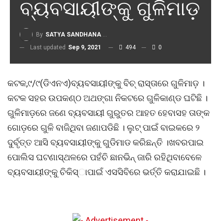
ବ୍ୟବସାୟୀଙ୍କୁ ଗୁଳିମାଡ଼
By
SATYA SANDHANA DESK
Last updated
Sep 9, 2021
494
0
କଟକ,୯/୯(ଡିଏନଏ)ବ୍ୟବସାୟୀଙ୍କୁ ବିଚ୍ ରାସ୍ତାରେ ଗୁଳିମାଡ଼ ।
କଟକ ସହର ଉପକଣ୍ଠ ଅଥଙ୍ଗା ନିକଟରେ ଗୁଳିକାଣ୍ଡ ଘଟିଛି ।
ଗୁଳିମାଡ଼ରେ ଜଣେ ବ୍ୟବସାୟୀ ଗୁରୁତର ଆହତ ହେବାସହ ତାଙ୍କ
ଗୋଡ଼ରେ ଗୁଳି ବାଜିଥିବା ଜଣାପଡିଛି । ଲୁଟ୍ ପାଇଁ ବାଇକରେ ୨
ଦୁର୍ବୃତ୍ତ ଆସି ବ୍ୟବସାୟୀଙ୍କୁ ଗୁଡିମାଡ କରିଛନ୍ତି ।ଖବରପାଇ
ପୋଲିସ ଘଟଣାସ୍ଥଳରେ ପହଁଚି ଛାନଭିନ୍ ଜାରି ରହିଥିବାବେଳେ
ବ୍ୟବସାୟୀଙ୍କୁ ଚିକିସ୍‌ାପାଇଁ ଏସସିବିରେ ଭର୍ତ୍ତି କରାଯାଇଛି ।