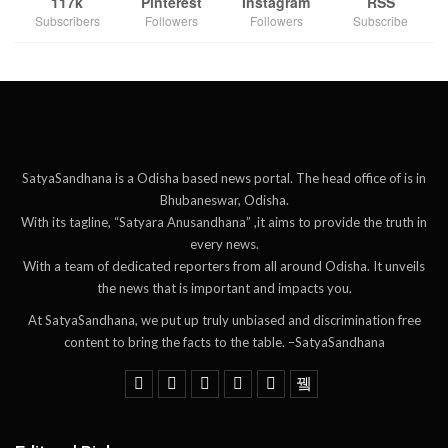
117k
Pinterest
Instagram
RSS
Subscribers
Followers
Followers
Subscribe
SatyaSandhana is a Odisha based news portal. The head office of is in
Bhubaneswar, Odisha.
With its tagline, “Satyara Anusandhana” ,it aims to provide the truth in
every news.
With a team of dedicated reporters from all around Odisha. It unveils
the news that is important and impacts you.
At SatyaSandhana, we put up truly unbiased and discrimination free
content to bring the facts to the table. –SatyaSandhana