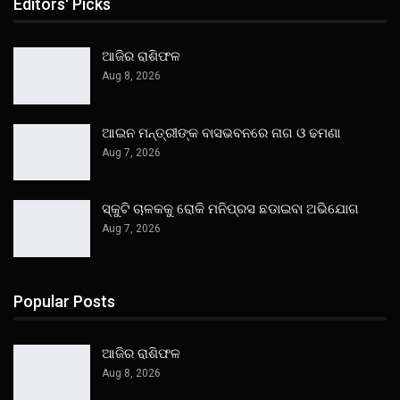
Editors' Picks
ଆଜିର ରାଶିଫଳ
Aug 8, 2026
ଆଇନ ମନ୍ତ୍ରୀଙ୍କ ବାସଭବନରେ ନାଗ ଓ ଢମଣା
Aug 7, 2026
ସ୍କୁଟି ଚାଳକକୁ ରୋକି ମନିପ୍ରସ ଛଡାଇବା ଅଭିଯୋଗ
Aug 7, 2026
Popular Posts
ଆଜିର ରାଶିଫଳ
Aug 8, 2026