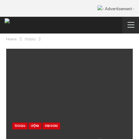
Home
ଅପରାଧ
ଅପରାଧ
ଓଡ଼ିଶା
ମହାନଗର