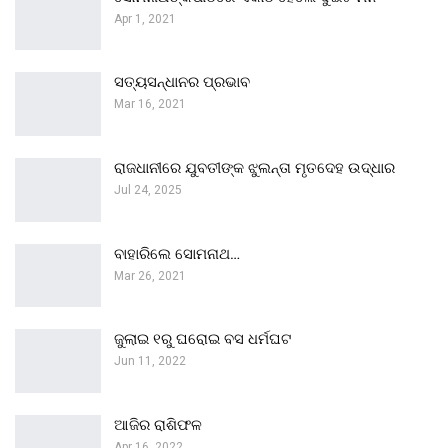
Apr 1, 2021
ସତ୍ୟସନ୍ଧାନର ପ୍ରଭାବ
Mar 16, 2021
ରାଜଧାନୀରେ ଯୁବତୀଙ୍କ ଝୁଲନ୍ତା ମୃତଦେହ ଉଦ୍ଧାର
Jul 24, 2025
ବାହାରିଲେ ସୋମନାଥ…
Mar 26, 2021
ଜୁଲାଇ ୧ରୁ ଘରୋଇ ବସ ଧର୍ମଘଟ
Jun 11, 2022
ଆଜିର ରାଶିଫଳ
Apr 16, 2022