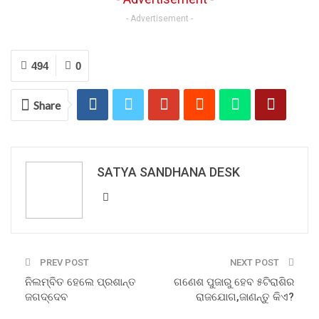
- Advertisement -
494
0
Share
SATYA SANDHANA DESK
PREV POST
NEXT POST
ନିଲମ୍ବିତ ହେଲେ ପ୍ରଶାନ୍ତ
ଗଣେଶ ପୁଜାରୁ ହେବ ୫ଟିରାଶିର
ଜଗଦ୍ଦେବ
ରାଜଯୋଗ,ଜାଣନ୍ତୁ କିଏ?