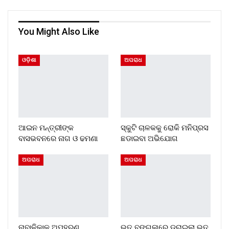
You Might Also Like
ଓଡ଼ିଶା
ଅପରାଧ
ଆଇନ ମନ୍ତ୍ରୀଙ୍କ
ସ୍କୁଟି ଚାଳକକୁ ରୋକି ମନିପ୍ରସ
ବାସଭବନରେ ନାଗ ଓ ଢମଣା
ଛଡାଇବା ଅଭିଯୋଗ
ଅପରାଧ
ଅପରାଧ
ନାବାଳିକାକୁ ଅପହରଣ
ଭୂତ ବଙ୍ଗଳାରେ ଡରାଇଲା ଭୂତ