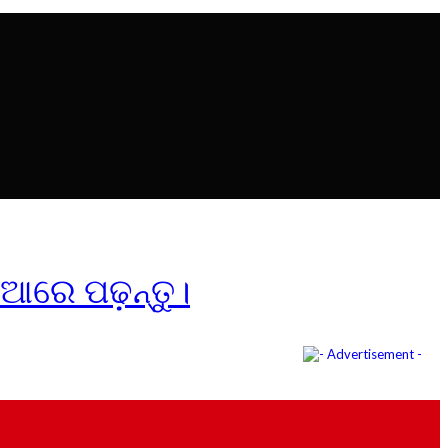
ିଆରେ ପଢ଼ନ୍ତୁ।