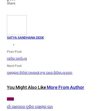
Share
SATYA SANDHANA DESK
Prev Post
ଆଜିର ଅନୁଚିନ୍ତା
Next Post
ପଞ୍ଚାୟତ ନିର୍ବାହୀ ଅଧିକାରୀ ଙ୍କ ଘରେ ଭିଜିଲାନ୍ସ ରେଡ୍‌
You Might Also Like
More From Author
ଓଡ଼ିଶା
ଗାଁ ଦାଣ୍ଡରେ ବୁଲିବ ସୋଲାର ରଥ