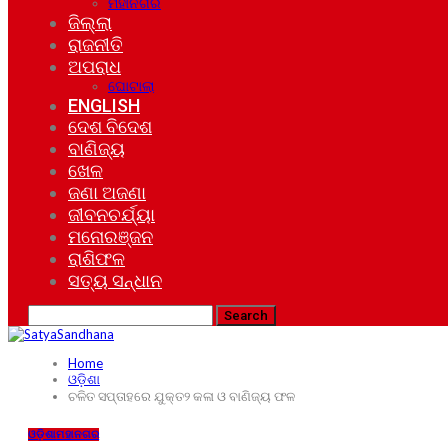
ମହାନଗର
ଜିଲ୍ଲା
ରାଜନୀତି
ଅପରାଧ
ଘୋଟାଲା
ENGLISH
ଦେଶ ବିଦେଶ
ବାଣିଜ୍ୟ
ଖେଳ
ଜଣା ଅଜଣା
ଜୀବନଚର୍ଯ୍ୟା
ମନୋରଞ୍ଜନ
ରାଶିଫଳ
ସତ୍ୟ ସନ୍ଧାନ
Home
ଓଡ଼ିଶା
ଚଳିତ ସପ୍ତାହରେ ଯୁକ୍ତ୨ କଳା ଓ ବାଣିଜ୍ୟ ଫଳ
ଓଡ଼ିଶା
ମହାନଗର