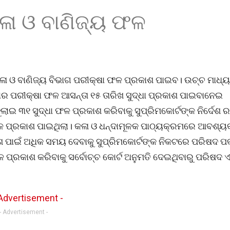
ଳା ଓ ବାଣିଜ୍ୟ ଫଳ
ଳା ଓ ବାଣିଜ୍ୟ ବିଭାଗ ପରୀକ୍ଷା ଫଳ ପ୍ରକାଶ ପାଇବ। ଉଚ୍ଚ ମାଧ୍
ଷାର ପରୀକ୍ଷା ଫଳ ଆସନ୍ତା ୧୫ ତାରିଖ ସୁଦ୍ଧା ପ୍ରକାଶ ପାଇବାନେଇ
ଇ ୩୧ ସୁଦ୍ଧା ଫଳ ପ୍ରକାଶ କରିବାକୁ ସୁପ୍ରିମକୋର୍ଟଙ୍କ ନିର୍ଦେଶ ରହ
 ଫଳ ପ୍ରକାଶ ପାଇଥିଲା। କଳା ଓ ଧନ୍ଦାମୂଳକ ପାଠ୍ୟକ୍ରମରେ ଆବଶ୍ୟ
 ପାଇଁ ଅଧିକ ସମୟ ଦେବାକୁ ସୁପ୍ରିମକୋର୍ଟଙ୍କ ନିକଟରେ ପରିଷଦ ପ
ପ୍ରକାଶ କରିବାକୁ ସର୍ବୋଚ୍ଚ କୋର୍ଟ ଅନୁମତି ଦେଇଥିବାରୁ ପରିଷଦ
- Advertisement -