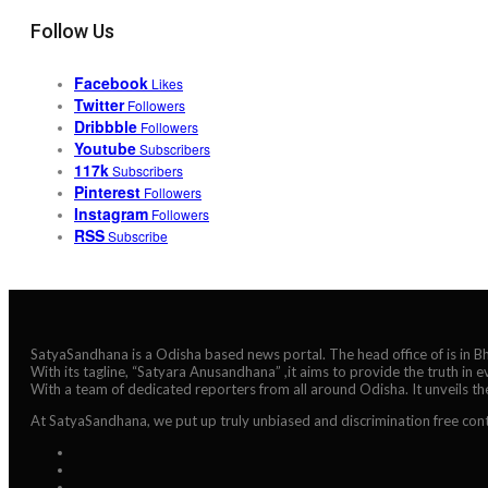
Follow Us
Facebook
Likes
Twitter
Followers
Dribbble
Followers
Youtube
Subscribers
117k
Subscribers
Pinterest
Followers
Instagram
Followers
RSS
Subscribe
SatyaSandhana is a Odisha based news portal. The head office of is in 
With its tagline, “Satyara Anusandhana” ,it aims to provide the truth in 
With a team of dedicated reporters from all around Odisha. It unveils t
At SatyaSandhana, we put up truly unbiased and discrimination free cont