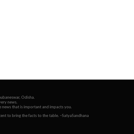
Bhubaneswar, Odisha.
every news.
he news that is important and impacts you.
ent to bring the facts to the table. –SatyaSandhana