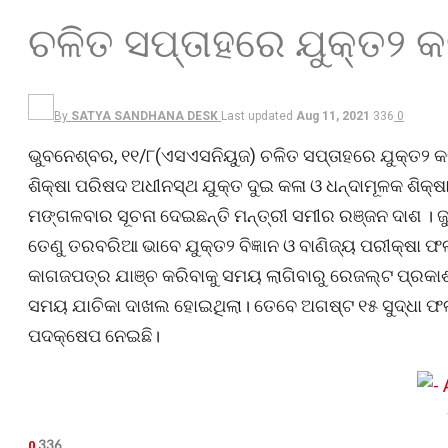
ଚଳିତ ସପ୍ତାହରେ ଯୁକ୍ତ୨ କ
By
SATYA SANDHANA DESK
Last updated
Aug 11, 2021
336
0
ଭୁବନେଶ୍ବର, ୧୧/୮(ଏସଏସନିୟୁଜ) ଚଳିତ ସପ୍ତାହରେ ଯୁକ୍ତ୨ କ
ଶିକ୍ଷା ପରିଷଦ ଅଧୀନସ୍ଥ ଯୁକ୍ତ ଦୁଇ କଳା ଓ ଧନ୍ଦାମୂଳକ ଶିକ୍
ମଙ୍ଗଳବାର ସୂଚନା ଦେଇଛନ୍ତି ମନ୍ତ୍ରୀ ସମୀର ରଞ୍ଜନ ଦାଶ । ଜୁଲା
ତେଣୁ ତରବରିଆ ଭାବେ ଯୁକ୍ତ୨ ବିଜ୍ଞାନ ଓ ବାଣିଜ୍ୟ ପରୀକ୍ଷା
କାଗଜପତ୍ର ଯାଞ୍ଚ କରିବାକୁ ସମୟ ଲାଗିବାରୁ ରେଜଲ୍ଟ ପ୍ରକାଶ
ସମୟ ଯାଚିକା ଦାଖଲ ହୋଇଥିଲା। ତେବେ ଅଗଷ୍ଟ ୧୫ ସୁଦ୍ଧା ଫଳ 
ପଦକ୍ଷେପ ନେଇଛି।
336
0