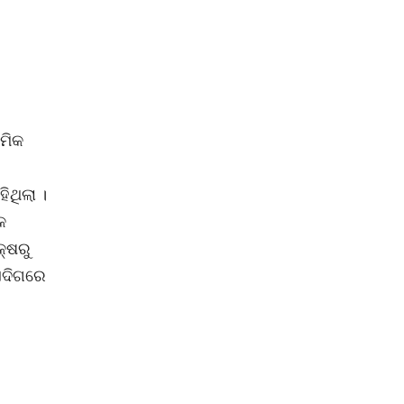
ୟମିକ
ିଥିଲା ।
କ
କ୍ଷରୁ
 ଏଦିଗରେ