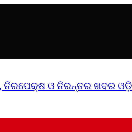
ୀକ, ନିରପେକ୍ଷ ଓ ନିରନ୍ତର ଖବର ଓଡ଼