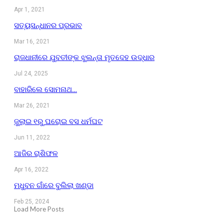
Apr 1, 2021
ସତ୍ୟସନ୍ଧାନର ପ୍ରଭାବ
Mar 16, 2021
ରାଜଧାନୀରେ ଯୁବତୀଙ୍କ ଝୁଲନ୍ତା ମୃତଦେହ ଉଦ୍ଧାର
Jul 24, 2025
ବାହାରିଲେ ସୋମନାଥ…
Mar 26, 2021
ଜୁଲାଇ ୧ରୁ ଘରୋଇ ବସ ଧର୍ମଘଟ
Jun 11, 2022
ଆଜିର ରାଶିଫଳ
Apr 16, 2022
ମଧୁବନ ଗାଁରେ ବୁଲିଲା ଖଣ୍ଡା
Feb 25, 2024
Load More Posts