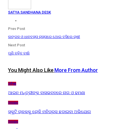
SATYA SANDHANA DESK
Prev Post
ଲଙ୍ଗଳ ଓ ଧାନବସ୍ତା ରାସ୍ତାରେ ଥୋଇ ବସିଲେ ଚାଷୀ
Next Post
ପୁଣି ବଢ଼ିବ ବର୍ଷା
You Might Also Like
More From Author
ଓଡ଼ିଶା
ଆଇନ ମନ୍ତ୍ରୀଙ୍କ ବାସଭବନରେ ନାଗ ଓ ଢମଣା
ଅପରାଧ
ସ୍କୁଟି ଚାଳକକୁ ରୋକି ମନିପ୍ରସ ଛଡାଇବା ଅଭିଯୋଗ
ଅପରାଧ