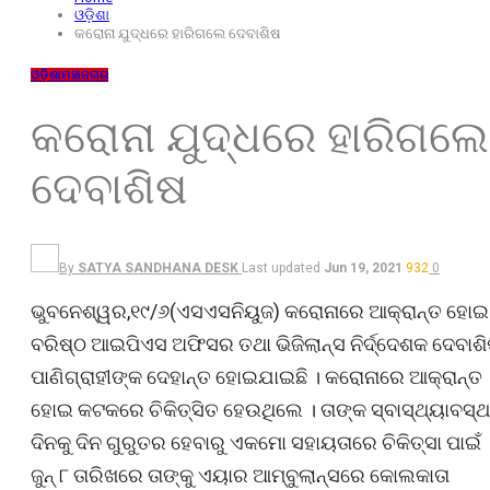
ଓଡ଼ିଶା
କରୋନା ଯୁଦ୍ଧରେ ହାରିଗଲେ ଦେବାଶିଷ
ଓଡ଼ିଶା
ମହାନଗର
କରୋନା ଯୁଦ୍ଧରେ ହାରିଗଲେ
ଦେବାଶିଷ
By
SATYA SANDHANA DESK
Last updated
Jun 19, 2021
932
0
ଭୁବନେଶ୍ୱର,୧୯/୬(ଏସଏସନିୟୁଜ) କରୋନାରେ ଆକ୍ରାନ୍ତ ହୋଇ
ବରିଷ୍ଠ ଆଇପିଏସ ଅଫିସର ତଥା ଭିଜିଲାନ୍ସ ନିର୍ଦ୍ଦେଶକ ଦେବାଶ
ପାଣିଗ୍ରାହୀଙ୍କ ଦେହାନ୍ତ ହୋଇଯାଇଛି । କରୋନାରେ ଆକ୍ରାନ୍ତ
ହୋଇ କଟକରେ ଚିକିତ୍ସିତ ହେଉଥିଲେ । ତାଙ୍କ ସ୍ବାସ୍ଥ୍ୟାବସ୍ଥ
ଦିନକୁ ଦିନ ଗୁରୁତର ହେବାରୁ ‌ଏକମୋ ସହାୟତାରେ ଚିକିତ୍ସା ପାଇଁ
ଜୁନ୍ ୮ ତାରିଖରେ ତାଙ୍କୁ ଏୟାର ଆମ୍ବୁଲାନ୍ସରେ କୋଲକାତା