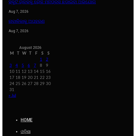
ସ୍କୁଟି ଚାଳକକୁ ରୋକି ମନିପ୍ରସ ଛଡାଇବା ଅଭିଯୋଗ
Aug 7, 2026
ନାବାଳିକାକୁ ଅପହରଣ
Aug 7, 2026
August 2026
M
T
W
T
F
S
S
1
2
3
4
5
6
7
8
9
10
11
12
13
14
15
16
17
18
19
20
21
22
23
24
25
26
27
28
29
30
31
« Jul
HOME
ଓଡ଼ିଶା