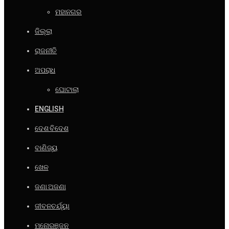
ମହାନଗର
ଜିଲ୍ଲା
ରାଜନୀତି
ଅପରାଧ
ଘୋଟାଲା
ENGLISH
ଦେଶ ବିଦେଶ
ବାଣିଜ୍ୟ
ଖେଳ
ଜଣା ଅଜଣା
ଜୀବନଚର୍ଯ୍ୟା
ମନୋରଞ୍ଜନ