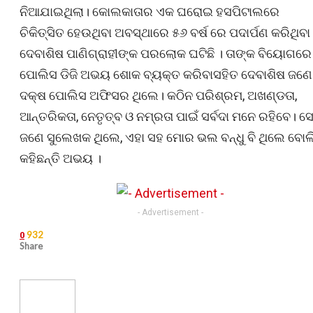
ନିଆଯାଇଥିଲା। କୋଲକାତାର ଏକ ଘରୋଇ ହସପିଟାଲରେ
ଚିକିତ୍ସିତ ହେଉଥିବା ଅବସ୍ଥାରେ ୫୬ ବର୍ଷ ରେ ପଦାର୍ପଣ କରିଥିବା
ଦେବାଶିଷ ପାଣିଗ୍ରାହୀଙ୍କ ପରଲୋକ ଘଟିଛି । ତାଙ୍କ ବିୟୋଗରେ
ପୋଲିସ ଡିଜି ଅଭୟ ଶୋକ ବ୍ୟକ୍ତ କରିବାସହିତ ଦେବାଶିଷ ଜଣେ
ଦକ୍ଷ ପୋଲିସ ଅଫିସର ଥିଲେ। କଠିନ ପରିଶ୍ରମ, ଅଖଣ୍ଡତା,
ଆନ୍ତରିକତା, ନେତୃତ୍ବ ଓ ନମ୍ରତା ପାଇଁ ସର୍ବଦା ମନେ ରହିବେ। ସ
ଜଣେ ସୁଲେଖକ ଥିଲେ, ଏହା ସହ ମୋର ଭଲ ବନ୍ଧୁ ବି ଥିଲେ ବୋଲ
କହିଛନ୍ତି ଅଭୟ ।
- Advertisement -
932
0
Share