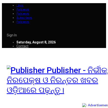
Likes
Followers
Followers
Subscribers
Followers
Sign In
Saturday, August 8, 2026
Contact
Publisher - ନିର୍ଭୀକ
ନିରପେକ୍ଷ ଓ ନିରନ୍ତର ଖବର
ଓଡ଼ିଆରେ ପଢ଼ନ୍ତୁ।