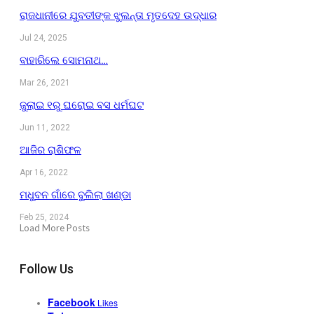
ରାଜଧାନୀରେ ଯୁବତୀଙ୍କ ଝୁଲନ୍ତା ମୃତଦେହ ଉଦ୍ଧାର
Jul 24, 2025
ବାହାରିଲେ ସୋମନାଥ…
Mar 26, 2021
ଜୁଲାଇ ୧ରୁ ଘରୋଇ ବସ ଧର୍ମଘଟ
Jun 11, 2022
ଆଜିର ରାଶିଫଳ
Apr 16, 2022
ମଧୁବନ ଗାଁରେ ବୁଲିଲା ଖଣ୍ଡା
Feb 25, 2024
Load More Posts
Follow Us
Facebook
Likes