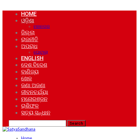
HOME
ଓଡ଼ିଶା
ମହାନଗର
ଜିଲ୍ଲା
ରାଜନୀତି
ଅପରାଧ
ଘୋଟାଲା
ENGLISH
ଦେଶ ବିଦେଶ
ବାଣିଜ୍ୟ
ଖେଳ
ଜଣା ଅଜଣା
ଜୀବନଚର୍ଯ୍ୟା
ମନୋରଞ୍ଜନ
ରାଶିଫଳ
ସତ୍ୟ ସନ୍ଧାନ
Home