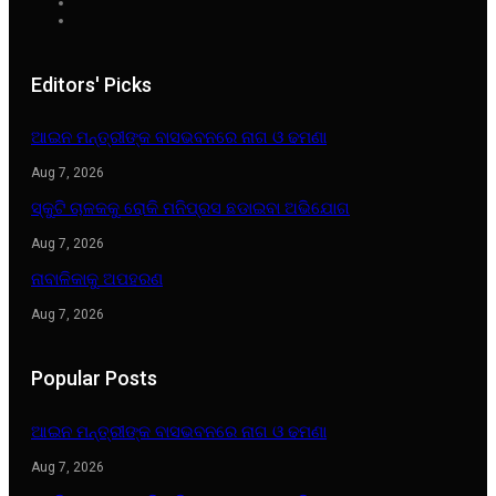
Editors' Picks
ଆଇନ ମନ୍ତ୍ରୀଙ୍କ ବାସଭବନରେ ନାଗ ଓ ଢମଣା
Aug 7, 2026
ସ୍କୁଟି ଚାଳକକୁ ରୋକି ମନିପ୍ରସ ଛଡାଇବା ଅଭିଯୋଗ
Aug 7, 2026
ନାବାଳିକାକୁ ଅପହରଣ
Aug 7, 2026
Popular Posts
ଆଇନ ମନ୍ତ୍ରୀଙ୍କ ବାସଭବନରେ ନାଗ ଓ ଢମଣା
Aug 7, 2026