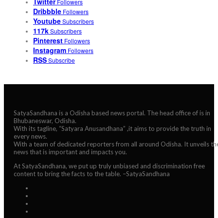
Twitter
Followers
Dribbble
Followers
Youtube
Subscribers
117k
Subscribers
Pinterest
Followers
Instagram
Followers
RSS
Subscribe
SatyaSandhana is a Odisha based news portal. The head office of is in
Bhubaneswar, Odisha.
With its tagline, “Satyara Anusandhana” ,it aims to provide the truth in
every news.
With a team of dedicated reporters from all around Odisha. It unveils th
news that is important and impacts you.
At SatyaSandhana, we put up truly unbiased and discrimination free
content to bring the facts to the table. –SatyaSandhana