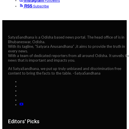
Instagram
Followers
RSS
Subscribe
SatyaSandhana is a Odisha based news portal. The head office of is in
Bhubaneswar, Odisha.
With its tagline, “Satyara Anusandhana” ,it aims to provide the truth in
every news.
With a team of dedicated reporters from all around Odisha. It unveils th
news that is important and impacts you.
At SatyaSandhana, we put up truly unbiased and discrimination free
content to bring the facts to the table. –SatyaSandhana
Editors' Picks