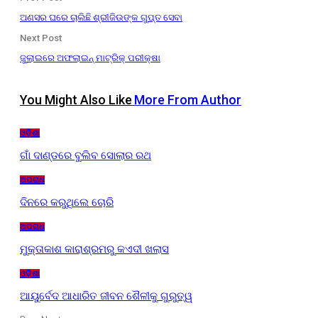
ଅଣସର ଘରେ ଚାଲିଛି ଶ୍ରୀଜିଉଙ୍କ ଗୁପ୍ତ ସେବା
Next Post
ଜୁଲାଇରେ ଅଫଲାଇନ୍ ମାଟ୍ରିକ୍ ପରୀକ୍ଷା
You Might Also Like
More From Author
ଓଡ଼ିଶା
ଗାଁ ଦାଣ୍ଡରେ ବୁଲିବ ସୋଲାର ରଥ
ଅପରାଧ
ଦିନରେ କରୁଥିଲେ ଚୋରି
ଅପରାଧ
ମୁକ୍ତାକାଶ କାରାଶ୍ରମରୁ କଏଦୀ ଖଲାସ
ଓଡ଼ିଶା
ଆୟୁର୍ବେଦ ଆଧାରିତ ଜୀବନ ଶୈଳୀକୁ ଗୁରୁତ୍ୱ