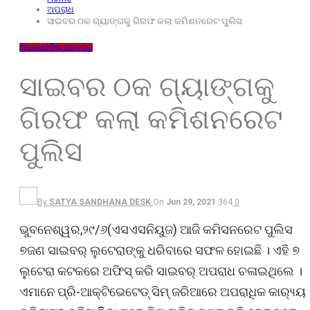
ଅପରାଧ
ସାଇବର ଠକ ଗ୍ୟାଙ୍ଗକୁ ଗିରଫ କଲା କମିଶନରେଟ ପୁଲିସ
ଅପରାଧ
ଓଡ଼ିଶା
ମହାନଗର
ସାଇବର ଠକ ଗ୍ୟାଙ୍ଗକୁ
ଗିରଫ କଲା କମିଶନରେଟ
ପୁଲିସ
By
SATYA SANDHANA DESK
On
Jun 29, 2021
364
0
ଭୁବନେଶ୍ୱର,୨୯/୬(ଏସଏସନିୟୁଜ) ଆଜି କମିସନରେଟ ପୁଲିସ
୭ଜଣ ସାଇବର୍ ଲୁଟେରାଙ୍କୁ ଧରିବାରେ ସଫଳ ହୋଇଛି । ଏହି ୭
ଲୁଟେରା କଟକରେ ଅଫିସ୍ କରି ସାଇବର୍ ଅପରାଧ ଚଳାଇଥିଲେ ।
ଏମାନେ ପ୍ରି-ଆକ୍ଟିଭେଟେଡ୍ ସିମ୍ ଜରିଆରେ ଅପରାଧିକ କାର‌୍ୟ୍ୟ