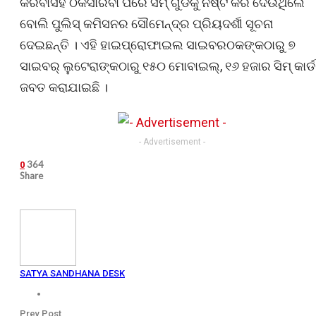
କରିବାସହ ଠକିସାରିିବା ପରେ ସିମ୍ ଗୁଡିକୁ ନଷ୍ଟ କରି ଦେଉଥିଲେ
ବୋଲି ପୁଲିସ୍ କମିସନର ସୌମେନ୍ଦ୍ର ପ୍ରିୟଦର୍ଶୀ ସୂଚନା
ଦେଇଛନ୍ତି । ଏହି ହାଇପ୍ରୋଫାଇଲ ସାଇବରଠକଙ୍କଠାରୁ ୭
ସାଇବର୍ ଲୁଟେରାଙ୍କଠାରୁ ୧୫୦ ମୋବାଇଲ୍, ୧୬ ହଜାର ସିମ୍ କାର୍ଡ
ଜବତ କରାଯାଇଛି ।
- Advertisement -
364
0
Share
SATYA SANDHANA DESK
Prev Post