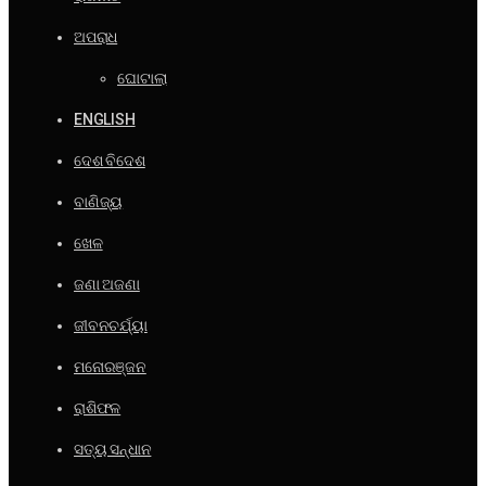
ଅପରାଧ
ଘୋଟାଲା
ENGLISH
ଦେଶ ବିଦେଶ
ବାଣିଜ୍ୟ
ଖେଳ
ଜଣା ଅଜଣା
ଜୀବନଚର୍ଯ୍ୟା
ମନୋରଞ୍ଜନ
ରାଶିଫଳ
ସତ୍ୟ ସନ୍ଧାନ