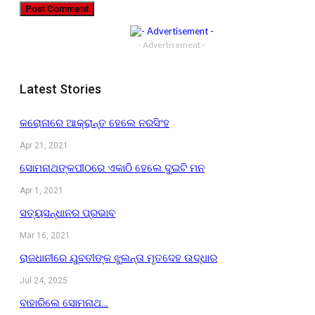
- Advertisement -
Latest Stories
କରୋନାରେ ଆକ୍ରାନ୍ତ ହେଲେ ନରସିଂହ
Apr 21, 2021
ସୋମନାଥଙ୍କପୀଠରେ ଏକାଠି ହେଲେ ଦୁଇଟି ମନ
Apr 1, 2021
ସତ୍ୟସନ୍ଧାନର ପ୍ରଭାବ
Mar 16, 2021
ରାଜଧାନୀରେ ଯୁବତୀଙ୍କ ଝୁଲନ୍ତା ମୃତଦେହ ଉଦ୍ଧାର
Jul 24, 2025
ବାହାରିଲେ ସୋମନାଥ…