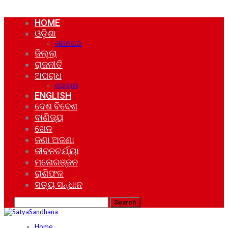
HOME
ଓଡ଼ିଶା
ମହାନଗର
ଜିଲ୍ଲା
ରାଜନୀତି
ଅପରାଧ
ଘୋଟାଲା
ENGLISH
ଦେଶ ବିଦେଶ
ବାଣିଜ୍ୟ
ଖେଳ
ଜଣା ଅଜଣା
ଜୀବନଚର୍ଯ୍ୟା
ମନୋରଞ୍ଜନ
ରାଶିଫଳ
ସତ୍ୟ ସନ୍ଧାନ
Home