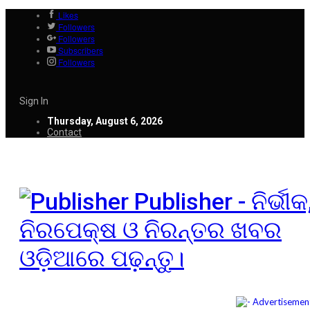
Likes
Followers
Followers
Subscribers
Followers
Sign In
Thursday, August 6, 2026
Contact
Publisher - ନିର୍ଭୀକ
ନିରପେକ୍ଷ ଓ ନିରନ୍ତର ଖବର
ଓଡ଼ିଆରେ ପଢ଼ନ୍ତୁ।