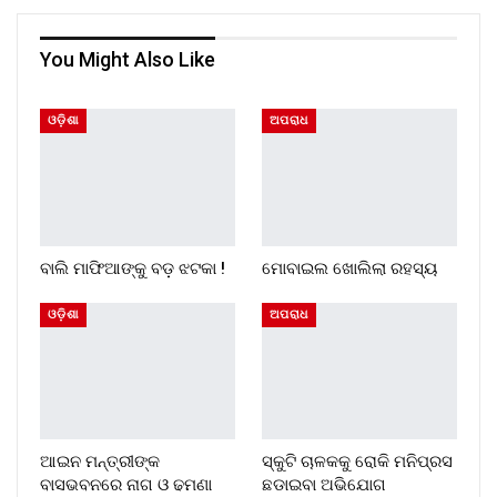
You Might Also Like
ଓଡ଼ିଶା
ଅପରାଧ
ବାଲି ମାଫିଆଙ୍କୁ ବଡ଼ ଝଟକା !
ମୋବାଇଲ ଖୋଲିଲା ରହସ୍ୟ
ଓଡ଼ିଶା
ଅପରାଧ
ଆଇନ ମନ୍ତ୍ରୀଙ୍କ
ସ୍କୁଟି ଚାଳକକୁ ରୋକି ମନିପ୍ରସ
ବାସଭବନରେ ନାଗ ଓ ଢମଣା
ଛଡାଇବା ଅଭିଯୋଗ