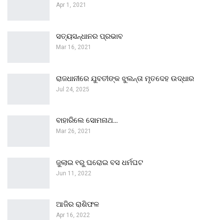
Apr 1, 2021
ସତ୍ୟସନ୍ଧାନର ପ୍ରଭାବ
Mar 16, 2021
ରାଜଧାନୀରେ ଯୁବତୀଙ୍କ ଝୁଲନ୍ତା ମୃତଦେହ ଉଦ୍ଧାର
Jul 24, 2025
ବାହାରିଲେ ସୋମନାଥ…
Mar 26, 2021
ଜୁଲାଇ ୧ରୁ ଘରୋଇ ବସ ଧର୍ମଘଟ
Jun 11, 2022
ଆଜିର ରାଶିଫଳ
Apr 16, 2022