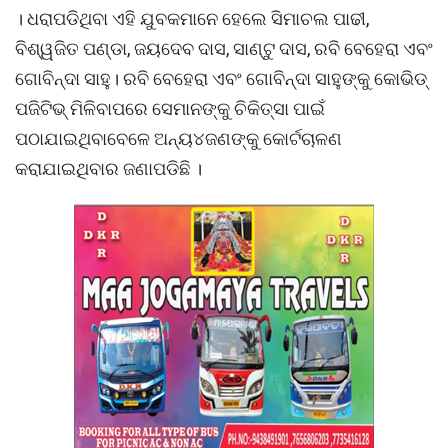
। ଧରାପଡିଥିବା ଏହି ଯୁବକମାନେ ହେଲେ ସିମାଚଲ ପାଢୀ,
ବିଶ୍ୱଜିତ ପଣ୍ଡା, ଜୟଦେବ ଦାସ, ସାଣ୍ଟୁ ଦାସ, ରବି ବେହେରା ଏବଂ
ଗୋବିନ୍ଦା ସାହୁ। ରବି ବେହେରା ଏବଂ ଗୋବିନ୍ଦା ସାହୁଙ୍କୁ କୋଭିଡ୍
ପଜିଟିଭ୍ ମିଳିବାପରେ ସେମାନଙ୍କୁ ଚିକିତ୍ସା ପାଇଁ
ପଠାଯାଇଥିବାବେଳେ ଅନ୍ୟ୪ଜଣଙ୍କୁ କୋର୍ଟଚାଳଣ
କରାଯାଇଥିବାର ଜଣାପଡିଛି ।