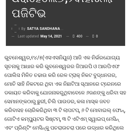
ପଜିଟିଭ
By
SATYA SANDHANA DESK
Last updated
May 14, 2021
400
0
ଭୁବନେଶ୍ୱର,୧୪/୫(ଏସଏସନିୟୁଜ) ଆଜି ଏକ ନିର୍ଭରଯୋଗ୍ୟ
ସୂଚନାକୁ ଆଧାର କରି ଭୁବନେଶ୍ୱରର ଜିଆରପି ଓ ଆରପିଏଫ
ପୋଲିସ ମିଳିତ ଚଢାଉ କରି ରେଳ ଟ୍ରାକ୍ ନିକଟ ବୁଦ୍ଧନଗର,
ମୋଚି ସାହି ନିକଟରେ ଥିବା ଏକ ନିଛାଟିଆ ସ୍ଥାନରେ ଟ୍ରେନରେ
ଡକାୟତ କରିବାକୁ ଯୋଜନାକରୁଥିବାବେଳେ ୬ଜଣଙ୍କୁ ଧରିବା ସହ
ସେମାନଙ୍କଠାରୁ ଛୁରୀ, ଚିଲି ପାଉଡର, କଳା ମାସ୍କ ଜବତ
କରିବାସହ ଚୋରିକରିଥିବା ୩ ଟି ଲାପଟପ୍, ୬ ଟି ମୋବାଇଲ୍ ଫୋନ୍,
ଗୋଟିଏ କମ୍ପ୍ୟୁଟର ସିଷ୍ଟମ୍, ୩ ଟି ଏଟିଏମ୍ ସ୍ୱାଇପ୍ ମେସିନ୍
ଏବଂ ପ୍ରିଣ୍ଟିଂ ମେସିନ୍କୁ ପଚରାଉଚରା ପରେ ଉଦ୍ଧାର କରିଥିଲେ