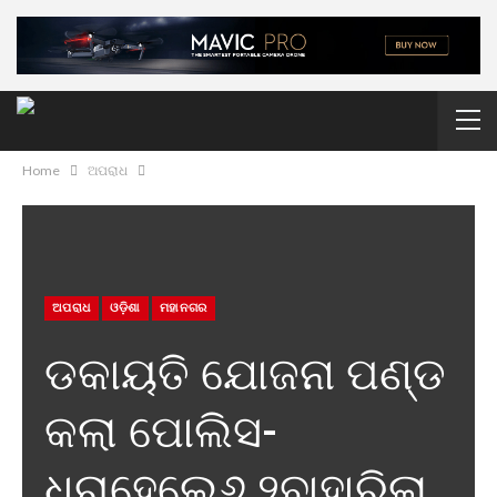
Home
ଅପରାଧ
ଅପରାଧ
ଓଡ଼ିଶା
ମହାନଗର
ଡକାୟତି ଯୋଜନା ପଣ୍ଡ
କଲା ପୋଲିସ-
ଧରାହେଲେ୬,୨ବାହାରିଲା