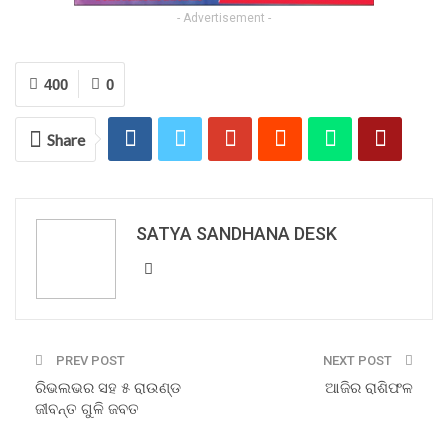
- Advertisement -
400
0
Share
SATYA SANDHANA DESK
PREV POST
NEXT POST
ରିଭଲଭର ସହ ୫ ରାଉଣ୍ଡ
ଆଜିର ରାଶିଫଳ
ଜୀବନ୍ତ ଗୁଳି ଜବତ