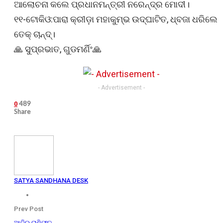
ଆଲୋଚନା କଲେ ପ୍ରଧାନମନ୍ତ୍ରୀ ନରେନ୍ଦ୍ର ମୋଦୀ।
୧୧-ଟୋକିଓ:ପାରା କ୍ରୀଡ଼ା ମହାକୁମ୍ଭ ଉଦ୍‌ଘାଟିତ, ଧ୍ବଜା ଧରିଲେ
ତେକ୍‌ ଚାନ୍ଦ୍‌।
🙏 ସୁପ୍ରଭାତ, ଗୁଡମର୍ଣିଂ🙏
- Advertisement -
489
0
Share
SATYA SANDHANA DESK
Prev Post
ଆଜିର ରାଶିଫଳ