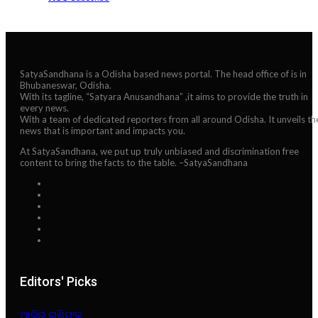
SatyaSandhana is a Odisha based news portal. The head office of is in
Bhubaneswar, Odisha.
With its tagline, “Satyara Anusandhana” ,it aims to provide the truth in
every news.
With a team of dedicated reporters from all around Odisha. It unveils th
news that is important and impacts you.
At SatyaSandhana, we put up truly unbiased and discrimination free
content to bring the facts to the table. –SatyaSandhana
Editors' Picks
ଆଜିର ରାଶିଫଳ