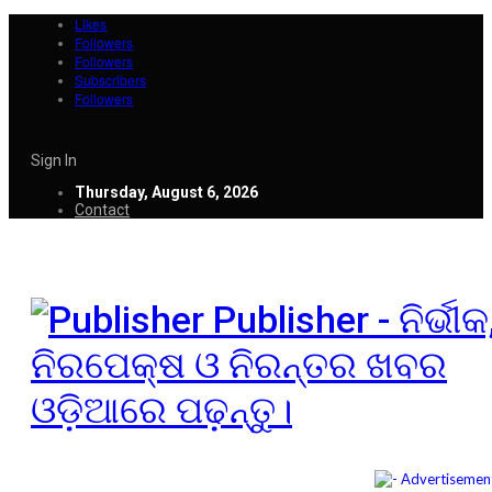
Likes
Followers
Followers
Subscribers
Followers
Sign In
Thursday, August 6, 2026
Contact
Publisher - ନିର୍ଭୀକ
ନିରପେକ୍ଷ ଓ ନିରନ୍ତର ଖବର
ଓଡ଼ିଆରେ ପଢ଼ନ୍ତୁ।