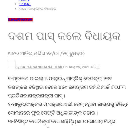
ଅପରାଧ
ଦଶମ ପାସ୍ କଲେ ବିଧାୟକ
ଅପରାଧ
ଓଡ଼ିଶା
ଖେଳ
ଦଶମ ପାସ୍ କଲେ ବିଧାୟକ
ଖବର ଆଜିର,ତାରିଖ ୨୫/୦୮/୨୧, ବୁଧବାର
By
SATYA SANDHANA DESK
On
Aug 25, 2021
489
0
୧-ପ୍ରକାଶ ପାଇଲା ଅଫଲାଇନ୍ ମାଟ୍ରିକ୍ ରେଜଲ୍ଟ, ୨୭୧
ଜଣଙ୍କର ବଢିଥିବା ବେଳେ ୪୫୯ ଜଣଙ୍କର କମିଛି ମାର୍କ।୮୦.୮୩
ପ୍ରତିଶତ ଛାତ୍ରଛାତ୍ରୀ ପାସ୍।
୨-ମାନ୍ୟୁଫାକ୍‌ଚର ଓ ଏକ୍ସପାଏରୀ ଡେଟ୍ ନଥିବା କାରଣରୁ ବିଭିନ୍
ଦୋକାନରେ ଫୁଡ୍ ସେଫ୍ଟି ଅଧିକାରୀଙ୍କ ଚଢାଉ।
୩-ବିଶିଷ୍ଟ କଥାଶିଳ୍ପୀ ତଥା ସାହିତ୍ୟିକା ଯଶୋଧାରା ମିଶ୍ର