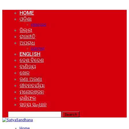
HOME
ଓଡ଼ିଶା
ମହାନଗର
ଜିଲ୍ଲା
ରାଜନୀତି
ଅପରାଧ
ଘୋଟାଲା
ENGLISH
ଦେଶ ବିଦେଶ
ବାଣିଜ୍ୟ
ଖେଳ
ଜଣା ଅଜଣା
ଜୀବନଚର୍ଯ୍ୟା
ମନୋରଞ୍ଜନ
ରାଶିଫଳ
ସତ୍ୟ ସନ୍ଧାନ
Home