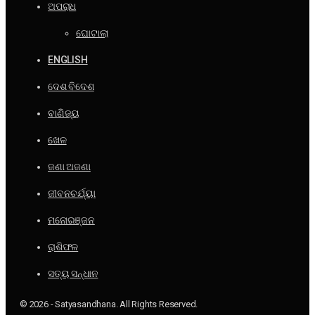
ଅପରାଧ
ଘୋଟାଲା
ENGLISH
ଦେଶ ବିଦେଶ
ବାଣିଜ୍ୟ
ଖେଳ
ଜଣା ଅଜଣା
ଜୀବନଚର୍ଯ୍ୟା
ମନୋରଞ୍ଜନ
ରାଶିଫଳ
ସତ୍ୟ ସନ୍ଧାନ
© 2026 - Satyasandhana. All Rights Reserved.