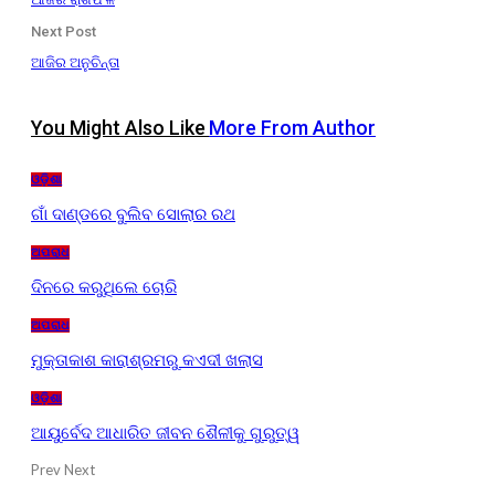
Next Post
ଆଜିର ଅନୁଚିନ୍ତା
You Might Also Like
More From Author
ଓଡ଼ିଶା
ଗାଁ ଦାଣ୍ଡରେ ବୁଲିବ ସୋଲାର ରଥ
ଅପରାଧ
ଦିନରେ କରୁଥିଲେ ଚୋରି
ଅପରାଧ
ମୁକ୍ତାକାଶ କାରାଶ୍ରମରୁ କଏଦୀ ଖଲାସ
ଓଡ଼ିଶା
ଆୟୁର୍ବେଦ ଆଧାରିତ ଜୀବନ ଶୈଳୀକୁ ଗୁରୁତ୍ୱ
Prev
Next