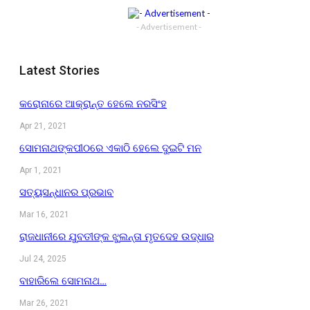
- Advertisement -
Latest Stories
କରୋନାରେ ଆକ୍ରାନ୍ତ ହେଲେ ନରସିଂହ
Apr 21, 2021
ସୋମନାଥଙ୍କପୀଠରେ ଏକାଠି ହେଲେ ଦୁଇଟି ମନ
Apr 1, 2021
ସତ୍ୟସନ୍ଧାନର ପ୍ରଭାବ
Mar 16, 2021
ରାଜଧାନୀରେ ଯୁବତୀଙ୍କ ଝୁଲନ୍ତା ମୃତଦେହ ଉଦ୍ଧାର
Jul 24, 2025
ବାହାରିଲେ ସୋମନାଥ…
Mar 26, 2021