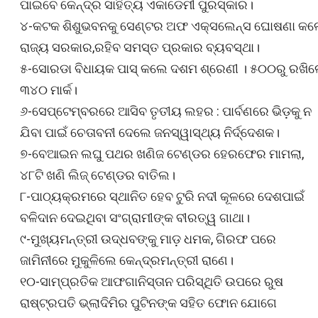
ପାଇବେ କେନ୍ଦ୍ର ସାହିତ୍ୟ ଏକାଡେମୀ ପୁରସ୍କାର।
୪-କଟକ ଶିଶୁଭବନକୁ ସେଣ୍ଟର ଅଫ ଏକ୍ସଲେନ୍ସ ଘୋଷଣା କ
ରାଜ୍ୟ ସରକାର,ରହିବ ସମସ୍ତ ପ୍ରକାର ବ୍ୟବସ୍ଥା।
୫-ସୋରଡା ବିଧାୟକ ପାସ୍ କଲେ ଦଶମ ଶ୍ରେଣୀ । ୫୦୦ରୁ ରଖି
୩୪୦ ମାର୍କ।
୬-ସେପ୍ଟେମ୍ବରରେ ଆସିବ ତୃତୀୟ ଲହର : ପାର୍ବଣରେ ଭିଡ଼କୁ ନ
ଯିବା ପାଇଁ ଚେତାବନୀ ଦେଲେ ଜନସ୍ୱାସ୍ଥ୍ୟ ନିର୍ଦ୍ଦେଶକ।
୭-ବେଆଇନ ଲଘୁ ପଥର ଖଣିଜ ଟେଣ୍ଡର ହେରଫେର ମାମଲା,
୪୮ଟି ଖଣି ଲିଜ୍‍ ଟେଣ୍ଡର ବାତିଲ।
୮-ପାଠ୍ୟକ୍ରମରେ ସ୍ଥାନିତ ହେବ ଟୁରି ନଦୀ କୂଳରେ ଦେଶପାଇଁ
ବଳିଦାନ ଦେଇଥିବା ସଂଗ୍ରାମୀଙ୍କ ବୀରତ୍ୱ ଗାଥା।
୯-ମୁଖ୍ୟମନ୍ତ୍ରୀ ଉଦ୍ଧବଙ୍କୁ ମାଡ଼ ଧମକ, ଗିରଫ ପରେ
ଜାମିନୀରେ ମୁକୁଳିଲେ କେନ୍ଦ୍ରମନ୍ତ୍ରୀ ରାଣେ।
୧୦-ସାମ୍ପ୍ରତିକ ଆଫଗାନିସ୍ତାନ ପରିସ୍ଥିତି ଉପରେ ରୁଷ
ରାଷ୍ଟ୍ରପତି ଭ୍ଲାଦିମିର ପୁଟିନଙ୍କ ସହିତ ଫୋନ ଯୋଗେ