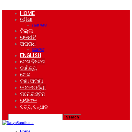
HOME
ଓଡ଼ିଶା
ମହାନଗର
ଜିଲ୍ଲା
ରାଜନୀତି
ଅପରାଧ
ଘୋଟାଲା
ENGLISH
ଦେଶ ବିଦେଶ
ବାଣିଜ୍ୟ
ଖେଳ
ଜଣା ଅଜଣା
ଜୀବନଚର୍ଯ୍ୟା
ମନୋରଞ୍ଜନ
ରାଶିଫଳ
ସତ୍ୟ ସନ୍ଧାନ
Home