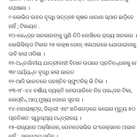
ଘୋଷଣା ।
୯-କୋଭିଡ ଲହର ବୃଦ୍ଧି ସତ୍ତ୍ଵେ କୃଷକ ଧାରଣା ସ୍ଥାନ ଛାଡ଼ିବେ
ନାହିଁ ; ଟିକାୟତ .
୧୦-କେନ୍ଦ୍ର ସରକାରଙ୍କୁ ପୁଣି ଚିଠି ଲେଖିଲେ ରାଜ୍ୟ ସରକାର ।
କୋଭିସିଲ୍ଡ ଟିକାର ୨୫ ଲକ୍ଷ ଡୋଜ୍ ଏକାଥରକେ ଯୋଗାଇବାକୁ
ଦାବି କଲା ଓଡିଶା ।
୧୧-ଅନ୍ତର୍ଜାତୀୟ ଯାତ୍ରୀବାହୀ ବିମାନ ଉପରେ ପ୍ରତିବନ୍ଧକକୁ ମ
୩୧ ପର୍ଯ୍ୟନ୍ତ ବୃଦ୍ଧି କଲା ଭାରତ
୧୨-ଆଜି ଭାରତରେ ପହଞ୍ଚିବ ସ୍ଫୁଟନିକ୍ ଭି ଟିକା ।
୧୩-୧୮-୪୪ ବର୍ଷୀୟ ବ୍ୟକ୍ତି ନେଇପାରିବେ ନିଜ ପସନ୍ଦର ଟିକା,
କୋଓ୍ବିନ୍ ଆପ୍ ମୁଖ୍ୟ ଦେଲେ ସୂଚନା ।
୧୪-ମହାରାଷ୍ଟ୍ର, ଦିଲ୍ଲୀ ଏବଂ ଛତିଶଗଡ଼ରେ କରୋନା ମୃତ୍ୟୁ ୫୦
ପ୍ରତିଶତ: ସ୍ୱାସ୍ଥ୍ୟ ମନ୍ତ୍ରାଳୟ ।
୧୫-ରାଜ୍ୟରେ ଅକ୍ସିଜେନ, ରେମଡେସଭିର ଇଂଜେକ୍ସନର ଅଭାବ
ନାହିଁ : ସ୍ବାସ୍ଥ୍ୟ ସଚିବ ।