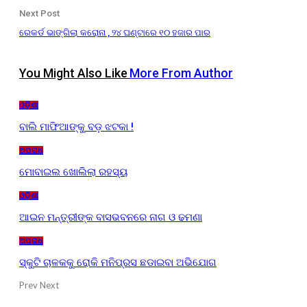
Next Post
ରେକର୍ଡ ଭାଙ୍ଗିଲା କରୋନା , ୨୪ ଘଣ୍ଟାରେ ୧୦ ହଜାର ପାର
You Might Also Like
More From Author
ଓଡ଼ିଶା
ବାଲି ମାଫିଆଙ୍କୁ ବଡ଼ ଝଟକା !
ଅପରାଧ
ମୋବାଇଲ ଖୋଲିଲା ରହସ୍ୟ
ଓଡ଼ିଶା
ଆଇନ ମନ୍ତ୍ରୀଙ୍କ ବାସଭବନରେ ନାଗ ଓ ଢମଣା
ଅପରାଧ
ସ୍କୁଟି ଚାଳକକୁ ରୋକି ମନିପ୍ରସ ଛଡାଇବା ଅଭିଯୋଗ
Prev
Next