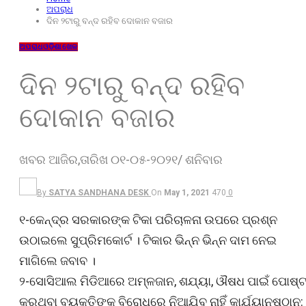
ଅପରାଧ
ଦିନ ୨ଟାରୁ ବନ୍ଦ ରହିବ ଦୋକାନ ବଜାର
ଅପରାଧ
ଓଡ଼ିଶା
ଖେଳ
ଦିନ ୨ଟାରୁ ବନ୍ଦ ରହିବ
ଦୋକାନ ବଜାର
ଖବର ଆଜିର,ତାରିଖ ୦୧-୦୫-୨୦୨୧/ ଶନିବାର
By
SATYA SANDHANA DESK
On
May 1, 2021
470
0
୧-କେନ୍ଦ୍ର ସରକାରଙ୍କ ଟିକା ପରିଚାଳନା ଉପରେ ପ୍ରଶ୍ନ
ଉଠାଇଲେ ସୁପ୍ରିମକୋର୍ଟ । ଟିକାର ଭିନ୍ନ ଭିନ୍ନ ଦାମ ନେଇ
ମାଗିଲେ ଜବାବ ।
୨-ସୋସିଆଲ ମିଡିଆରେ ଅମ୍ଳଜାନ, ଶଯ୍ୟା, ଔଷଧ ପାଇଁ ପୋଷ୍
କରୁଥିବା ବ୍ୟକ୍ତିଙ୍କ ବିରୋଧରେ ନିଆଯିବ ନାହିଁ କାର୍ଯ୍ୟାନୁଷ୍ଠାନ: 