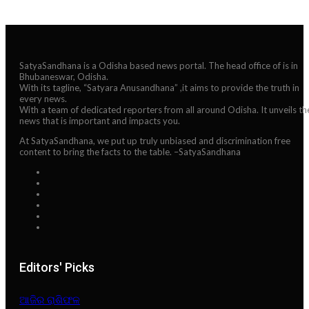
SatyaSandhana is a Odisha based news portal. The head office of is in
Bhubaneswar, Odisha.
With its tagline, “Satyara Anusandhana” ,it aims to provide the truth in
every news.
With a team of dedicated reporters from all around Odisha. It unveils th
news that is important and impacts you.
At SatyaSandhana, we put up truly unbiased and discrimination free
content to bring the facts to the table. –SatyaSandhana
Editors' Picks
ଆଜିର ରାଶିଫଳ