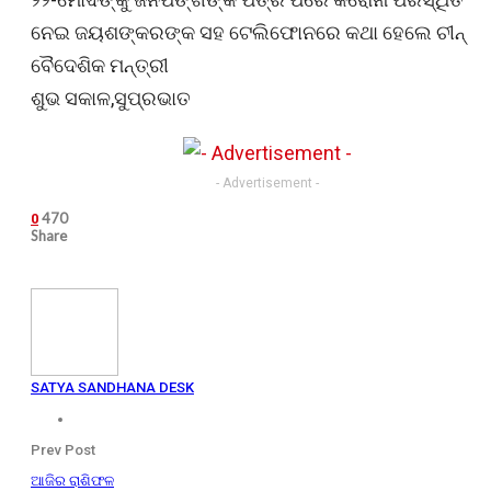
ନେଇ ଜୟଶଙ୍କରଙ୍କ ସହ ଟେଲିଫୋନରେ କଥା ହେଲେ ଚୀନ୍
ବୈଦେଶିକ ମନ୍ତ୍ରୀ
ଶୁଭ ସକାଳ,ସୁପ୍ରଭାତ
- Advertisement -
470
0
Share
SATYA SANDHANA DESK
Prev Post
ଆଜିର ରାଶିଫଳ