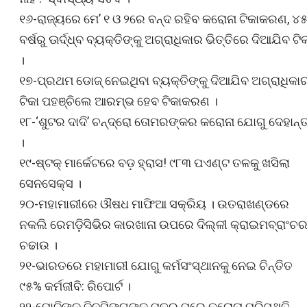
୧୬-ରାଜ୍ୟରେ ମେ’ ୧ ଓ ୨ରେ ବନ୍ଦ ରହିବ କରୋନା ଟିକାକରଣ, ୪
ବର୍ଷରୁ ଊର୍ଦ୍ଧ୍ବ ବ୍ୟକ୍ତିଙ୍କୁ ଅଗ୍ରାଧିକାର ଭିତ୍ତିରେ ଦିଆଯିବ ଟି
।
୧୭-ପ୍ରଥମ ଡୋଜ୍ ନେଇଥିବା ବ୍ୟକ୍ତିଙ୍କୁ ଦିଆଯିବ ଅଗ୍ରାଧିକାର
ଟିକା ପହଞ୍ଚିଲେ ଆରମ୍ଭ ହେବ ଟିକାକରଣ ।
୧୮-‘ଶୁଟର ଦାଦି’ ଚନ୍ଦ୍ରୋ ତୋମରଙ୍କର କରୋନା ଯୋଗୁ ଦେହାନ୍
।
୧୯-ଷ୍ଟକ୍ ମାର୍କେଟରେ ବଡ଼ ହ୍ରାସ! ୯୮୩ ପଏଣ୍ଟ ତଳକୁ ଖସିଲା
ସେନସେକ୍ସ ।
୨୦-ମହାମାରୀରେ ଔଷଧ ମାଫିଆ ସକ୍ରିୟ । ଉତରାଖଣ୍ଡରେ
ନକଲି ରେମଡ଼ିସିଭିର କାରଖାନା ଉପରେ ଦିଲ୍ଳୀ କ୍ରାଇମବ୍ରାଂଚ
ଚଢାଉ ।
୨୧-ଭାରତରେ ମହାମାରୀ ଯୋଗୁ କର୍ମସଂସ୍ଥାନକୁ ନେଇ ଚିନ୍ତିତ
୯୫% କର୍ମଜୀବି: ରିପୋର୍ଟ ।
୨୨-ମୋଦିଙ୍କୁ ଜିନପିଙ୍ଗଙ୍କ ପତ୍ର ପରେ କରୋନା ପରିସ୍ଥିତି