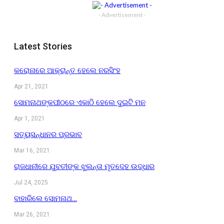
- Advertisement -
Latest Stories
କରୋନାରେ ଆକ୍ରାନ୍ତ ହେଲେ ନରସିଂହ
Apr 21, 2021
ସୋମନାଥଙ୍କପୀଠରେ ଏକାଠି ହେଲେ ଦୁଇଟି ମନ
Apr 1, 2021
ସତ୍ୟସନ୍ଧାନର ପ୍ରଭାବ
Mar 16, 2021
ରାଜଧାନୀରେ ଯୁବତୀଙ୍କ ଝୁଲନ୍ତା ମୃତଦେହ ଉଦ୍ଧାର
Jul 24, 2025
ବାହାରିଲେ ସୋମନାଥ…
Mar 26, 2021