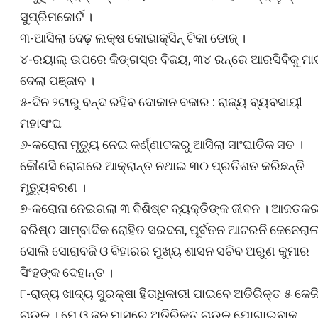
ସୁପ୍ରିମକୋର୍ଟ ।
୩-ଆସିଲା ଦେଢ଼ ଲକ୍ଷ କୋଭାକ୍ସିନ୍ ଟିକା ଡୋଜ୍ ।
୪-ରୟାଲ୍ ଉପରେ କିଙ୍ଗସ୍‌ର ବିଜୟ, ୩୪ ରନ୍‌ରେ ଆରସିବିକୁ ମାତ
ଦେଲା ପଞ୍ଜାବ ।
୫-ଦିନ ୨ଟାରୁ ବନ୍ଦ ରହିବ ଦୋକାନ ବଜାର : ରାଜ୍ୟ ବ୍ୟବସାୟୀ
ମହାସଂଘ
୬-କରୋନା ମୃତ୍ୟୁ ନେଇ କର୍ଣ୍ଣାଟକରୁ ଆସିଲା ସାଂଘାତିକ ସତ ।
କୌଣସି ରୋଗରେ ଆକ୍ରାନ୍ତ ନଥାଇ ୩୦ ପ୍ରତିଶତ କରିଛନ୍ତି
ମୃତ୍ୟୁବରଣ ।
୭-କରୋନା ନେଇଗଲା ୩ ବିଶିଷ୍ଟ ବ୍ୟକ୍ତିଙ୍କ ଜୀବନ । ଆଜତକ
ବରିଷ୍ଠ ସାମ୍ବାଦିକ ରୋହିତ ସରଦନା, ପୂର୍ବତନ ଆଟରନି ଜେନେରା
ସୋଲି ସୋରାବଜି ଓ ବିହାରର ମୁଖ୍ୟ ଶାସନ ସଚିବ ଅରୁଣ କୁମାର
ସିଂହଙ୍କ ଦେହାନ୍ତ ।
୮-ରାଜ୍ୟ ଖାଦ୍ୟ ସୁରକ୍ଷା ହିତାଧିକାରୀ ପାଇବେ ଅତିରିକ୍ତ ୫ କେଜ
ଚାଉଳ । ମେ ଓ ଜୁନ ମାସରେ ଅତିରିକ୍ତ ଚାଉଳ ଯୋଗାଇବାକୁ