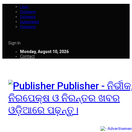
Likes
Followers
Followers
Subscribers
Followers
Sign In
Monday, August 10, 2026
Contact
Publisher - ନିର୍ଭୀକ
ନିରପେକ୍ଷ ଓ ନିରନ୍ତର ଖବର
ଓଡ଼ିଆରେ ପଢ଼ନ୍ତୁ।