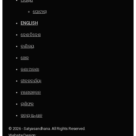
ଅପରାଧ
ଘୋଟାଲା
ENGLISH
ଦେଶ ବିଦେଶ
ବାଣିଜ୍ୟ
ଖେଳ
ଜଣା ଅଜଣା
ଜୀବନଚର୍ଯ୍ୟା
ମନୋରଞ୍ଜନ
ରାଶିଫଳ
ସତ୍ୟ ସନ୍ଧାନ
© 2026 - Satyasandhana. All Rights Reserved.
Website Design: