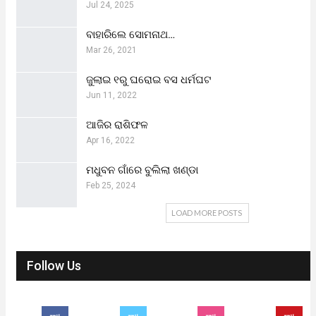
Jul 24, 2025
ବାହାରିଲେ ସୋମନାଥ…
Mar 26, 2021
ଜୁଲାଇ ୧ରୁ ଘରୋଇ ବସ ଧର୍ମଘଟ
Jun 11, 2022
ଆଜିର ରାଶିଫଳ
Apr 16, 2022
ମଧୁବନ ଗାଁରେ ବୁଲିଲା ଖଣ୍ଡା
Feb 25, 2024
LOAD MORE POSTS
Follow Us