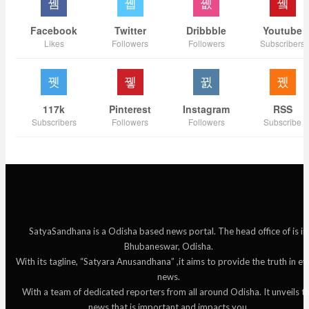
Facebook
Twitter
Dribbble
Youtube
Likes
Followers
Followers
Subscribers
117k
Pinterest
Instagram
RSS
Subscribers
Followers
Followers
Subscribe
SatyaSandhana is a Odisha based news portal. The head office of is in
Bhubaneswar, Odisha.
With its tagline, “Satyara Anusandhana” ,it aims to provide the truth in ev
news.
With a team of dedicated reporters from all around Odisha. It unveils t
news that is important and impacts you.