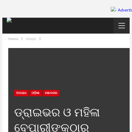
Home
ଅପରାଧ
ଅପରାଧ
ଓଡ଼ିଶା
ମହାନଗର
ଡ୍ରାଇଭର ଓ ମହିଳା
ବେପାରୀଙ୍କଠାରୁ