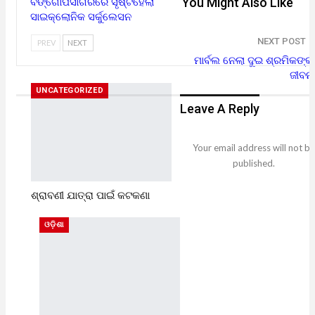
You Might Also Like
ବଙ୍ଗୋପସାଗରରେ ସୃଷ୍ଟିହେଲା
ସାଇକ୍ଲୋନିକ ସର୍କୁଲେସନ
NEXT POST
PREV
NEXT
ମାର୍ବଲ ନେଲା ଦୁଇ ଶ୍ରମିକଙ୍କ
ଜୀବନ
UNCATEGORIZED
Leave A Reply
Your email address will not be
published.
ଶ୍ରାବଣୀ ଯାତ୍ରା ପାଇଁ କଟକଣା
ଓଡ଼ିଶା