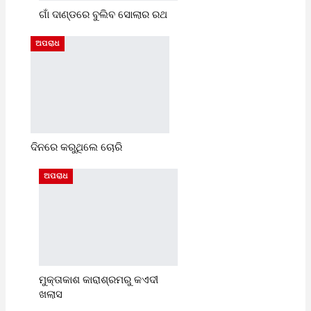
ଗାଁ ଦାଣ୍ଡରେ ବୁଲିବ ସୋଲାର ରଥ
ଅପରାଧ
ଦିନରେ କରୁଥିଲେ ଚୋରି
ଅପରାଧ
ମୁକ୍ତାକାଶ କାରାଶ୍ରମରୁ କଏଦୀ
ଖଲାସ