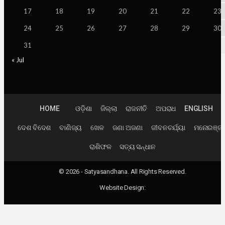
17
18
19
20
21
22
23
24
25
26
27
28
29
30
31
« Jul
HOME
ଓଡ଼ିଶା
ଜିଲ୍ଲା
ରାଜନୀତି
ଅପରାଧ
ENGLISH
ଦେଶ ବିଦେଶ
ବାଣିଜ୍ୟ
ଖେଳ
ଜଣା ଅଜଣା
ଜୀବନଚର୍ଯ୍ୟା
ମନୋରଞ୍ଜ
ରାଶିଫଳ
ସତ୍ୟ ସନ୍ଧାନ
© 2026 - Satyasandhana. All Rights Reserved.
Website Design: