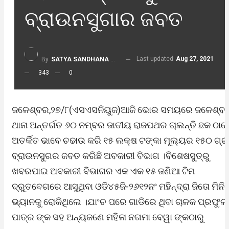
ବ୍ରାଉନସୁଗାର ଜବତ
Last updated
Aug 27, 2021
By
SATYA SANDHANA DESK
343
0
ଜଳେଶ୍ବର,୨୭/୮(ଏସଏସନିୟୁଜ)ଆଜି ଭୋର ସମୟରେ ଜଳେଶ୍ବ
ଥାନା ଅନ୍ତର୍ଗତ ୬୦ ନମ୍ବର ଜାତୀୟ ରାଜପଥର ଚାଲନ୍ତି ଛକ ଠାର
ଅତର୍କିତ ଭାବେ ଚଢାଉ କରି ୧୫ ଲକ୍ଷ ଟଙ୍କା ମୂଲ୍ୟର ୧୫୦ ଗ୍ର
ବ୍ରାଉନସୁଗର ଜବତ କରିଛି ଅବକାରୀ ବିଭାଗ ।ବିଶେଷସୁତ୍ରୁ
ଖବରପାଇ ଅବକାରୀ ବିଭାଗର ଏକ ଏକ ୧୫ ଜଣିଆ ଟିମ
ଦ୍ରୁତବେଗରେ ଆସୁଥିବା ଓଡି୪୫ଜି-୨୬୧୨ନଂ ମହିନ୍ଦ୍ରା ଜିତୋ ମିନି
ଭ୍ୟାନକୁ ରୋକିଥିଲେ ।ଯାଂଚ ପରେ ଗାଡିରେ ଥିବା ଚାଳକ ପ୍ରଫୁଲ
ପାତ୍ର ଙ୍କ ସହ ଅନ୍ୟଜଣେ ମହିଳା ନଗମା ବେୱା ଙ୍କଠାରୁ