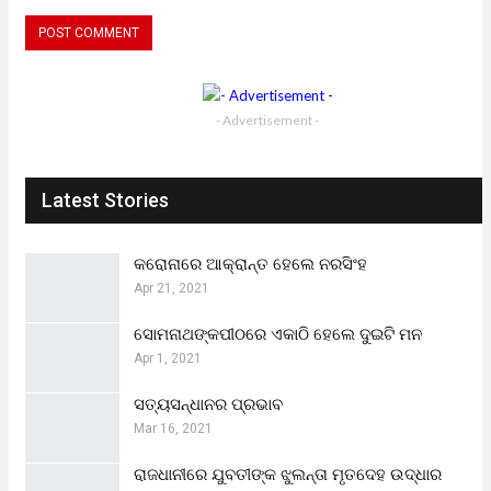
- Advertisement -
Latest Stories
କରୋନାରେ ଆକ୍ରାନ୍ତ ହେଲେ ନରସିଂହ
Apr 21, 2021
ସୋମନାଥଙ୍କପୀଠରେ ଏକାଠି ହେଲେ ଦୁଇଟି ମନ
Apr 1, 2021
ସତ୍ୟସନ୍ଧାନର ପ୍ରଭାବ
Mar 16, 2021
ରାଜଧାନୀରେ ଯୁବତୀଙ୍କ ଝୁଲନ୍ତା ମୃତଦେହ ଉଦ୍ଧାର