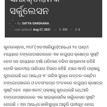
ସର୍କୁଲେସନ
By
SATYA SANDHANA DESK
Last updated
Aug 27, 2021
339
0
ଭୁବନେଶ୍ବର, ୨୭/୮(ଏସଏସନିୟୁଜ)ଆସନ୍ତା ୨୪ ଘଣ୍ଟା
ମଧ୍ୟରେ ବଙ୍ଗୋପସାଗରରେ ଏକ ଲଘୁଚାପ କ୍ଷେତ୍ର ସୃଷ୍ଟି
ହେବା ସହ ରାଜ୍ୟରେ ବର୍ଷା ପରିମାଣ ବଢିବା ସମ୍ଭାବନା ରହିଛି
ବୋଲି ଭାରତୀୟ ପାଣିପାଗ ବିଭାଗ କହିଛି ।ଆଇଏମଡି ପକ୍ଷରୁ
କୁହାଯାଇଛି ଯେ ଆସନ୍ତା ୨୮ ତାରିଖ ସୁଦ୍ଧା ଉତ୍ତର-ପଶ୍ଚିମ
ବଙ୍ଗୋପସାଗର ଓ ତତସଂଲଗ୍ନ ଅଂଚଳରେ ଲଘୁଚାପ କ୍ଷେତ୍ର
ସୃଷ୍ଟି ହେବ ।ସ୍କାଏମେଟ୍ ପକ୍ଷରୁ କୁହାଯାଇଛି ଯେ,ଆଜି
ବଙ୍ଗୋପସାଗରରେ ଏକ ସାଇକ୍ଲୋନିକ ସର୍କୁଲେସନ ସୃଷ୍ଟି
ହୋଇଛି । ଏହା ଆସନ୍ତା କାଲିସୁଦ୍ଧା ଆହୁରି ଘନୀଭୂତ ହୋଇ