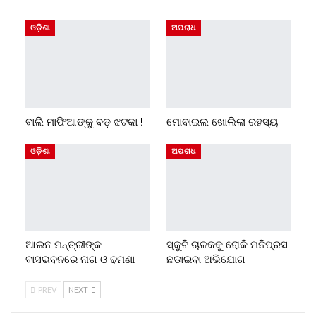
ଓଡ଼ିଶା
ଅପରାଧ
ବାଲି ମାଫିଆଙ୍କୁ ବଡ଼ ଝଟକା !
ମୋବାଇଲ ଖୋଲିଲା ରହସ୍ୟ
ଓଡ଼ିଶା
ଅପରାଧ
ଆଇନ ମନ୍ତ୍ରୀଙ୍କ
ସ୍କୁଟି ଚାଳକକୁ ରୋକି ମନିପ୍ରସ
ବାସଭବନରେ ନାଗ ଓ ଢମଣା
ଛଡାଇବା ଅଭିଯୋଗ
PREV
NEXT