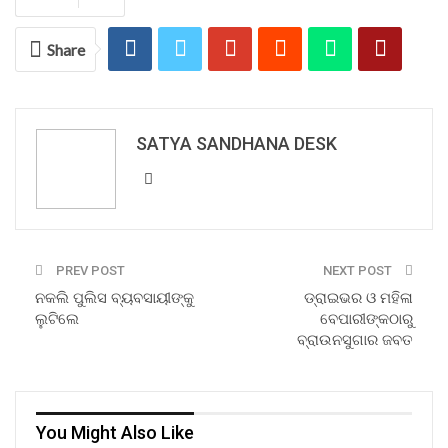
Share
SATYA SANDHANA DESK
PREV POST
NEXT POST
ନକଲି ପୁଲିସ ବ୍ୟବସାୟୀଙ୍କୁ
ଡ୍ରାଇଭର ଓ ମହିଳା
ଲୁଟିଲେ
ବେପାରୀଙ୍କଠାରୁ
ବ୍ରାଉନସୁଗାର ଜବତ
You Might Also Like