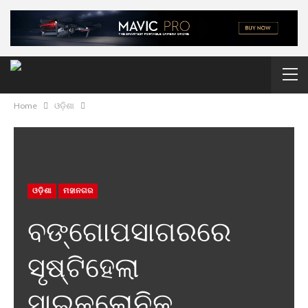
Home
ଓଡ଼ିଶା
ଓଡ଼ିଶା
ମହାନଗର
ବଙ୍ଗୋପସାଗରରେ
ସୃଷ୍ଟିହେଲା
ସାଇକ୍ଲୋନିକ