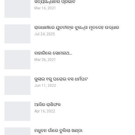
ସତ୍ୟସନ୍ଧାନର ପ୍ରଭାବ
Mar 16, 2021
ରାଜଧାନୀରେ ଯୁବତୀଙ୍କ ଝୁଲନ୍ତା ମୃତଦେହ ଉଦ୍ଧାର
Jul 24, 2025
ବାହାରିଲେ ସୋମନାଥ…
Mar 26, 2021
ଜୁଲାଇ ୧ରୁ ଘରୋଇ ବସ ଧର୍ମଘଟ
Jun 11, 2022
ଆଜିର ରାଶିଫଳ
Apr 16, 2022
ମଧୁବନ ଗାଁରେ ବୁଲିଲା ଖଣ୍ଡା