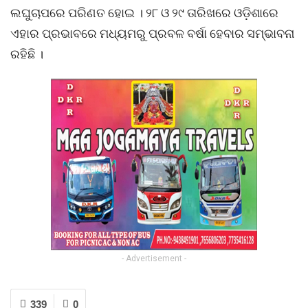
ଲଘୁଚାପରେ ପରିଣତ ହୋଇ । ୨୮ ଓ ୨୯ ତାରିଖରେ ଓଡ଼ିଶାରେ
ଏହାର ପ୍ରଭାବରେ ମଧ୍ୟମରୁ ପ୍ରବଳ ବର୍ଷା ହେବାର ସମ୍ଭାବନା
ରହିଛି ।
- Advertisement -
339
0