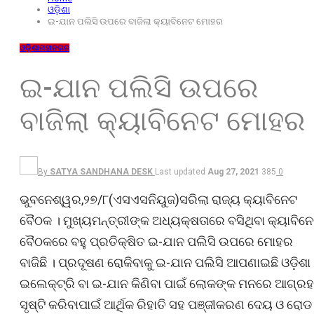
ଓଡ଼ିଶା
ଇ-ଯାନ ପଲିସି ଉପରେ ବାଜିଲା କ୍ୟାବିନେଟ ମୋହର
ଓଡ଼ିଶା
ମହାନଗର
ଇ-ଯାନ ପଲିସି ଉପରେ
ବାଜିଲା କ୍ୟାବିନେଟ ମୋହର
By
SATYA SANDHANA DESK
Last updated
Aug 27, 2021
385
0
ଭୁବନେଶ୍ୱର,୨୭/୮(ଏସଏସନିୟୁଜ)ସରିଲା ରାଜ୍ୟ କ୍ୟାବିନେଟ
ବୈଠକ । ମୁଖ୍ୟମନ୍ତ୍ରୀଙ୍କ ଅଧ୍ୟକ୍ଷତାରେ ବସିଥିବା କ୍ୟାବିନ
ବୈଠକରେ ବହୁ ପ୍ରତିକ୍ଷିତ ଇ-ଯାନ ପଲିସି ଉପରେ ମୋହର
ବାଜିଛି । ପ୍ରଦୂଷଣ ରୋକିବାକୁ ଇ-ଯାନ ପଲିସି ଆପଣାଇଛି ଓଡ଼ିଶା 
ଇଲେକ୍ଟ୍ରି ବା ଇ-ଯାନ କିଣିବା ପାଇଁ ଲୋକଙ୍କ ମନରେ ଆଗ୍ରହ
ସୃଷ୍ଟି କରିବାପାଇଁ ଆର୍ଥିକ ରିହାତି ସହ ପଞ୍ଜୀକରଣ ଦେୟ ଓ ରୋଡ