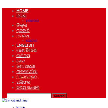
HOME
ଓଡ଼ିଶା
ମହାନଗର
ଜିଲ୍ଲା
ରାଜନୀତି
ଅପରାଧ
ଘୋଟାଲା
ENGLISH
ଦେଶ ବିଦେଶ
ବାଣିଜ୍ୟ
ଖେଳ
ଜଣା ଅଜଣା
ଜୀବନଚର୍ଯ୍ୟା
ମନୋରଞ୍ଜନ
ରାଶିଫଳ
ସତ୍ୟ ସନ୍ଧାନ
Home