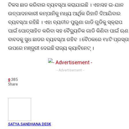
ଟିକସ ଛାଡ କରିବାର ବ୍ୟବସ୍ଥା କରାଯାଇଛି । ଏହାସହ ଇ-ଯାନ
ଉତ୍ପାଦନକାରୀ କମ୍ପାନିକୁ ମଧ୍ୟ ଆର୍ଥିକ ରିହାତି ଦିଆଯିବାର
ବ୍ୟବସ୍ଥା ରହିଛି । ଏହା ବ୍ୟତୀତ ପୁରୁଣା ଗାଡି ଗୁଡିକୁ ସ୍କ୍ରାପ
ପାଇଁ ପୋତ୍ସାହିତ କରିବା ସହ ବୈଦ୍ୟୁତିକ ଗାଡି କିଣିବା ପାଇଁ ଋଣ
ବାବଦକୁ ସୁଧ ଛାଡର ବ୍ୟବସ୍ଥା ରହିବ । ବୈଠକରେ ୧୪ଟି ପ୍ରସ୍ତ
ଉପରେ ମଞ୍ଜୁରୀ ଦେଇଛି ରାଜ୍ୟ କ୍ୟାବିନେଟ୍ ।
- Advertisement -
385
0
Share
SATYA SANDHANA DESK