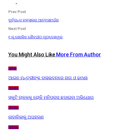
Prev Post
ଦୁର୍ଦ୍ଦାନ୍ତ ନକ୍ସଲର ଆତ୍ମସମର୍ପଣ
Next Post
୧ ରୁ ଖୋଲିବ ଶୈବପୀଠ ଗୁପ୍ତେଶ୍ୱର
You Might Also Like
More From Author
ଓଡ଼ିଶା
ଆଇନ ମନ୍ତ୍ରୀଙ୍କ ବାସଭବନରେ ନାଗ ଓ ଢମଣା
ଅପରାଧ
ସ୍କୁଟି ଚାଳକକୁ ରୋକି ମନିପ୍ରସ ଛଡାଇବା ଅଭିଯୋଗ
ଅପରାଧ
ନାବାଳିକାକୁ ଅପହରଣ
ଅପରାଧ