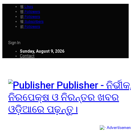
Likes
Followers
Followers
Subscribers
Followers
Sign In
Sunday, August 9, 2026
Contact
Publisher - ନିର୍ଭୀକ
ନିରପେକ୍ଷ ଓ ନିରନ୍ତର ଖବର
ଓଡ଼ିଆରେ ପଢ଼ନ୍ତୁ।