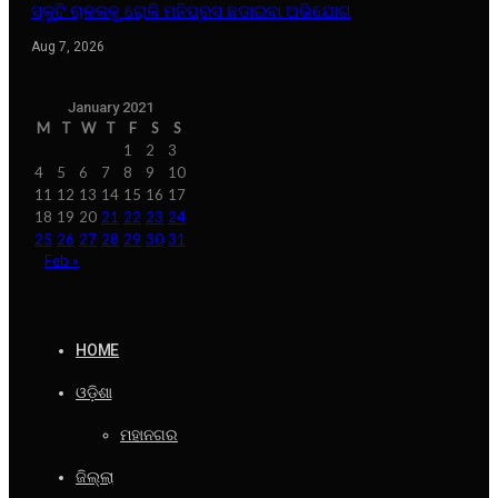
ସ୍କୁଟି ଚାଳକକୁ ରୋକି ମନିପ୍ରସ ଛଡାଇବା ଅଭିଯୋଗ
Aug 7, 2026
January 2021
M
T
W
T
F
S
S
1
2
3
4
5
6
7
8
9
10
11
12
13
14
15
16
17
18
19
20
21
22
23
24
25
26
27
28
29
30
31
Feb »
HOME
ଓଡ଼ିଶା
ମହାନଗର
ଜିଲ୍ଲା