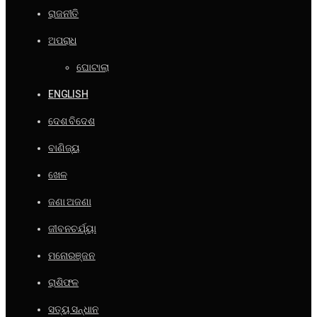
ରାଜନୀତି
ଅପରାଧ
ଘୋଟାଲା
ENGLISH
ଦେଶ ବିଦେଶ
ବାଣିଜ୍ୟ
ଖେଳ
ଜଣା ଅଜଣା
ଜୀବନଚର୍ଯ୍ୟା
ମନୋରଞ୍ଜନ
ରାଶିଫଳ
ସତ୍ୟ ସନ୍ଧାନ