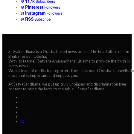
117k
Subscribers
Pinterest
Followers
Instagram
Followers
RSS
Subscribe
SatyaSandhana is a Odisha based news portal. The head office of is in
Bhubaneswar, Odisha.
With its tagline, “Satyara Anusandhana” ,it aims to provide the truth in
every news.
With a team of dedicated reporters from all around Odisha. It unveils th
news that is important and impacts you.
At SatyaSandhana, we put up truly unbiased and discrimination free
content to bring the facts to the table. –SatyaSandhana