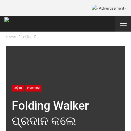
Home
ଓଡ଼ିଶା
ଓଡ଼ିଶା
ମହାନଗର
Folding Walker
ପ୍ରଦାନ କଲେ