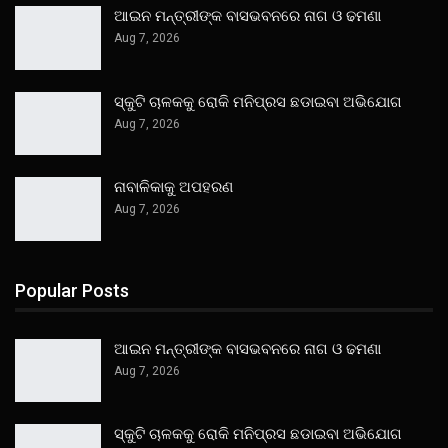
ଆଇନ ମନ୍ତ୍ରୀଙ୍କ ବାସଭବନରେ ନାଗ ଓ ଢମଣା
Aug 7, 2026
ସ୍କୁଟି ଚାଳକକୁ ରୋକି ମନିପ୍ରସ ଛଡାଇବା ଅଭିଯୋଗ
Aug 7, 2026
ନାବାଳିକାକୁ ଅପହରଣ
Aug 7, 2026
Popular Posts
ଆଇନ ମନ୍ତ୍ରୀଙ୍କ ବାସଭବନରେ ନାଗ ଓ ଢମଣା
Aug 7, 2026
ସ୍କୁଟି ଚାଳକକୁ ରୋକି ମନିପ୍ରସ ଛଡାଇବା ଅଭିଯୋଗ