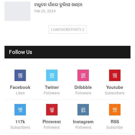
ମଧୁବନ ଗାଁରେ ବୁଲିଲା ଖଣ୍ଡା
Feb 25, 2024
LOAD MORE POSTS
Follow Us
Facebook
Twitter
Dribbble
Youtube
Likes
Followers
Followers
Subscribers
117k
Pinterest
Instagram
RSS
Subscribers
Followers
Followers
Subscribe