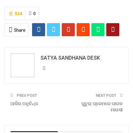
514
0
Share
SATYA SANDHANA DESK
PREV POST
NEXT POST
ଆଜିର ଅନୁଚିନ୍ତା
ପୁତୁରା ପ୍ରେମରେ ପାଗଳ
ମାଉସୀ