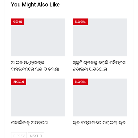
You Might Also Like
ଓଡ଼ିଶା
ଅପରାଧ
ଆଇନ ମନ୍ତ୍ରୀଙ୍କ
ସ୍କୁଟି ଚାଳକକୁ ରୋକି ମନିପ୍ରସ
ବାସଭବନରେ ନାଗ ଓ ଢମଣା
ଛଡାଇବା ଅଭିଯୋଗ
ଅପରାଧ
ଅପରାଧ
ନାବାଳିକାକୁ ଅପହରଣ
ଭୂତ ବଙ୍ଗଳାରେ ଡରାଇଲା ଭୂତ
PREV
NEXT