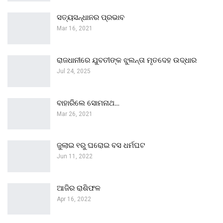
ସତ୍ୟସନ୍ଧାନର ପ୍ରଭାବ
Mar 16, 2021
ରାଜଧାନୀରେ ଯୁବତୀଙ୍କ ଝୁଲନ୍ତା ମୃତଦେହ ଉଦ୍ଧାର
Jul 24, 2025
ବାହାରିଲେ ସୋମନାଥ…
Mar 26, 2021
ଜୁଲାଇ ୧ରୁ ଘରୋଇ ବସ ଧର୍ମଘଟ
Jun 11, 2022
ଆଜିର ରାଶିଫଳ
Apr 16, 2022