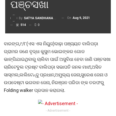
ପଞ୍ଚସଖା
On
Aug 9, 2021
By
SATYA SANDHANA DESK
514
0
ବାରଙ୍ଗ,୯/୮(ଏସ ଏସ ନିୟୁଜ)ଦାଢ଼ା ପଞ୍ଚାୟତ ବାଲିପଡ଼ା
ଗ୍ରାମର ଜଣେ ବୃଦ୍ଧା କୁସୁମ ଭୋଇଙ୍କର ଗୋଡ
ଭାଙ୍ଗିଯାଇଥିବାରୁ ଚାଲିବା ପାଇଁ ଅସୁବିଧା ହେବା ଜାଣି ପଞ୍ଚସଖା
ଚାରିଟେବୁଲ ଟ୍ରଷ୍ଟ ବାଲିପଡ଼ା ସଭାପତି ଜନକ ମାଝୀ,ଅସିତ
ସାସ୍ମଲ,ଲଲିଟେନ୍ଦୁ ପ୍ରଧାନ,ଅମୁଲ୍ୟ ଜେନା,ସୁରେଶ ଜେନା ଓ
ଉପଦେଷ୍ଟା ଭଗବାନ ଜେନା, ନିରଞ୍ଜନ ପରିଡା ଙ୍କ ତରଫରୁ
Folding walker ପ୍ରଦାନ କରାଗଲା.
- Advertisement -