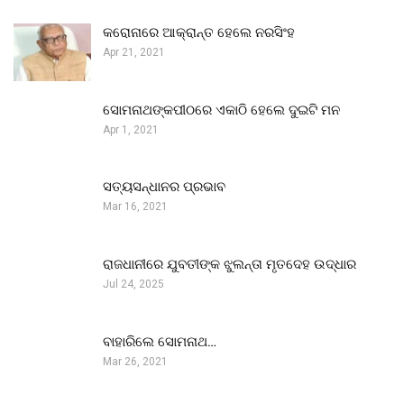
କରୋନାରେ ଆକ୍ରାନ୍ତ ହେଲେ ନରସିଂହ
Apr 21, 2021
ସୋମନାଥଙ୍କପୀଠରେ ଏକାଠି ହେଲେ ଦୁଇଟି ମନ
Apr 1, 2021
ସତ୍ୟସନ୍ଧାନର ପ୍ରଭାବ
Mar 16, 2021
ରାଜଧାନୀରେ ଯୁବତୀଙ୍କ ଝୁଲନ୍ତା ମୃତଦେହ ଉଦ୍ଧାର
Jul 24, 2025
ବାହାରିଲେ ସୋମନାଥ…
Mar 26, 2021