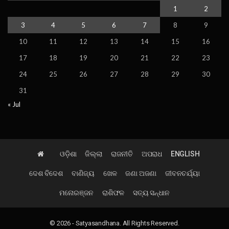
1
2
3
4
5
6
7
8
9
10
11
12
13
14
15
16
17
18
19
20
21
22
23
24
25
26
27
28
29
30
31
« Jul
ଓଡ଼ିଶା
ଜିଲ୍ଲା
ରାଜନୀତି
ଅପରାଧ
ENGLISH
ଦେଶ ବିଦେଶ
ବାଣିଜ୍ୟ
ଖେଳ
ଜଣା ଅଜଣା
ଜୀବନଚର୍ଯ୍ୟା
ମନୋରଞ୍ଜନ
ରାଶିଫଳ
ସତ୍ୟ ସନ୍ଧାନ
© 2026 - Satyasandhana. All Rights Reserved.