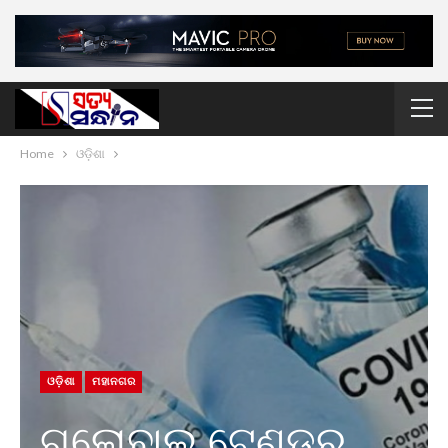
Home
ଓଡ଼ିଶା
ଓଡ଼ିଶା
ମହାନଗର
ଗ୍ଲୋବାଲ୍ ଟେଣ୍ଡର