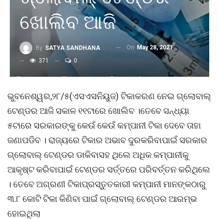
ଖୋଲିବ ଆଜି
On
May 28, 2021
By
SATYA SANDHANA DESK
371
0
ଭୁବନେଶ୍ୱର,୨୮/୫(ଏସଏସନିୟୁଜ) ଟିକାକରଣ ନେଇ ଗ୍ଲୋବାଲ୍
ଟେଣ୍ଡର ଆଜି ସକାଳ ୧୧ଟାରେ ଖୋଲିବ ।ତେବେ ସନ୍ଧ୍ୟା
୫ଟାରେ ସରକାରଙ୍କୁ କେଉଁ କେଉଁ କମ୍ପାନୀ ଟିକା ଦେବେ ତାହା
ଜଣାପଡିବ । ରାଜ୍ୟରେ ଟିକାର ଅଭାବ ଦୁରକରିବାପାଇଁ ସରକାର
ଗ୍ଲୋବାଲ୍ ଟେଣ୍ଡର ଡାକିବାସହ ଥିଲେ ଅଧିକ କମ୍ପାନୀକୁ
ଆକୃଷ୍ଟ କରିବାପାଇଁ ଟେଣ୍ଡର ସର୍ତ୍ତରେ ପରିବର୍ତ୍ତନ କରିଥିଲେ
। ତେବେ ଅଗ୍ରଣୀ ଟିକାପ୍ରସ୍ତୁତକାରୀ କମ୍ପାନୀ ମାନଙ୍କଠାରୁ
୩.୮ କୋଟି ଟିକା କିଣିବା ପାଇଁ ଗ୍ଲୋବାଲ୍ ଟେଣ୍ଡର ଆରମ୍ଭ
ହୋଇଥିଲା