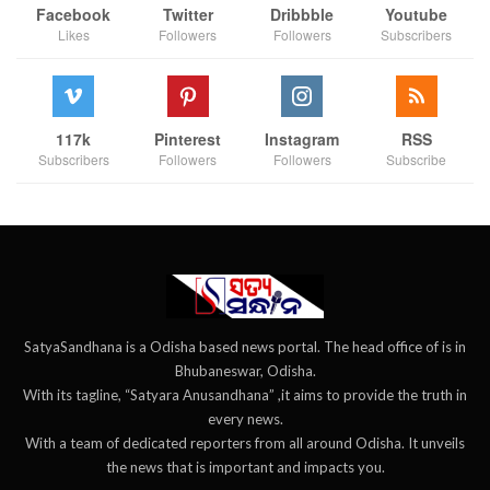
Facebook
Twitter
Dribbble
Youtube
Likes
Followers
Followers
Subscribers
117k
Pinterest
Instagram
RSS
Subscribers
Followers
Followers
Subscribe
SatyaSandhana is a Odisha based news portal. The head office of is in
Bhubaneswar, Odisha.
With its tagline, “Satyara Anusandhana” ,it aims to provide the truth in
every news.
With a team of dedicated reporters from all around Odisha. It unveils
the news that is important and impacts you.