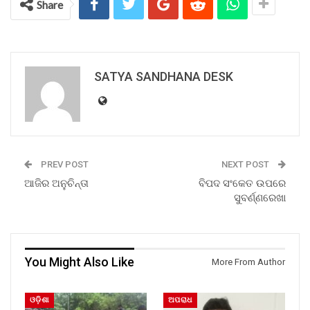
Share
SATYA SANDHANA DESK
PREV POST
NEXT POST
ଆଜିର ଅନୁଚିନ୍ତା
ବିପଦ ସଂକେତ ଉପରେ
ସୁବର୍ଣ୍ଣରେଖା
You Might Also Like
More From Author
ଓଡ଼ିଶା
ଅପରାଧ