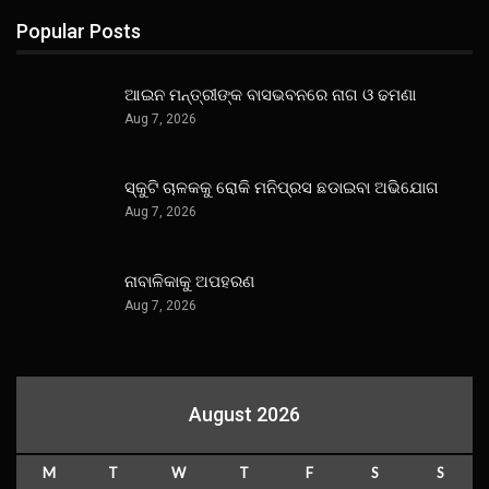
Popular Posts
ଆଇନ ମନ୍ତ୍ରୀଙ୍କ ବାସଭବନରେ ନାଗ ଓ ଢମଣା
Aug 7, 2026
ସ୍କୁଟି ଚାଳକକୁ ରୋକି ମନିପ୍ରସ ଛଡାଇବା ଅଭିଯୋଗ
Aug 7, 2026
ନାବାଳିକାକୁ ଅପହରଣ
Aug 7, 2026
August 2026
M
T
W
T
F
S
S