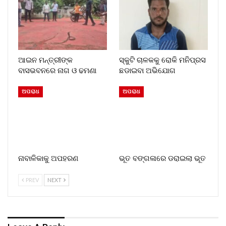
ଆଇନ ମନ୍ତ୍ରୀଙ୍କ
ସ୍କୁଟି ଚାଳକକୁ ରୋକି ମନିପ୍ରସ
ବାସଭବନରେ ନାଗ ଓ ଢମଣା
ଛଡାଇବା ଅଭିଯୋଗ
ଅପରାଧ
ଅପରାଧ
ନାବାଳିକାକୁ ଅପହରଣ
ଭୂତ ବଙ୍ଗଳାରେ ଡରାଇଲା ଭୂତ
PREV
NEXT