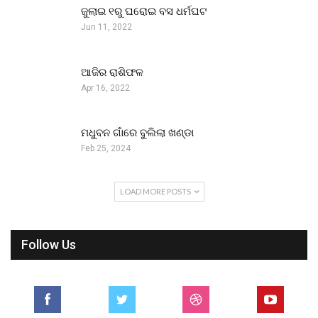
ଜୁଲାଇ ୧ରୁ ଘରୋଇ ବସ ଧର୍ମଘଟ
Jun 11, 2022
ଆଜିର ରାଶିଫଳ
Apr 16, 2022
ମଧୁବନ ଗାଁରେ ବୁଲିଲା ଖଣ୍ଡା
Feb 25, 2024
LOAD MORE POSTS
Follow Us