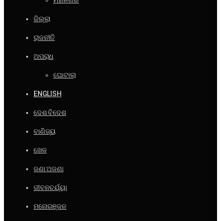
ମହାନଗର
ଜିଲ୍ଲା
ରାଜନୀତି
ଅପରାଧ
ଘୋଟାଲା
ENGLISH
ଦେଶ ବିଦେଶ
ବାଣିଜ୍ୟ
ଖେଳ
ଜଣା ଅଜଣା
ଜୀବନଚର୍ଯ୍ୟା
ମନୋରଞ୍ଜନ