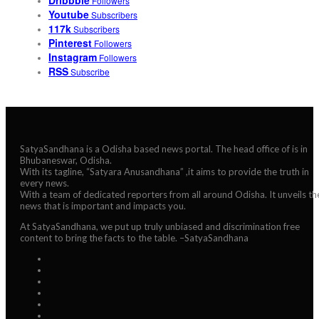
Dribbble
Followers
Youtube
Subscribers
117k
Subscribers
Pinterest
Followers
Instagram
Followers
RSS
Subscribe
SatyaSandhana is a Odisha based news portal. The head office of is in
Bhubaneswar, Odisha.
With its tagline, “Satyara Anusandhana” ,it aims to provide the truth in
every news.
With a team of dedicated reporters from all around Odisha. It unveils th
news that is important and impacts you.
At SatyaSandhana, we put up truly unbiased and discrimination free
content to bring the facts to the table. –SatyaSandhana