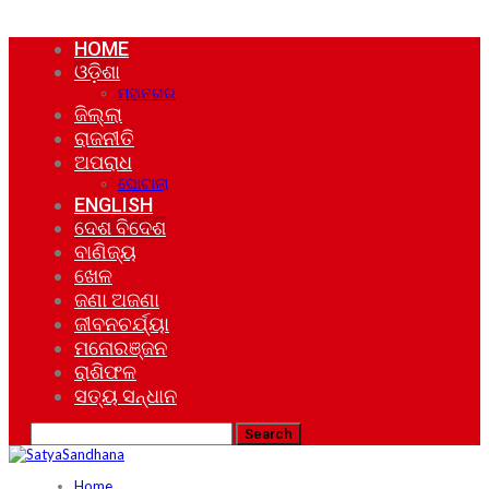
HOME
ଓଡ଼ିଶା
ମହାନଗର
ଜିଲ୍ଲା
ରାଜନୀତି
ଅପରାଧ
ଘୋଟାଲା
ENGLISH
ଦେଶ ବିଦେଶ
ବାଣିଜ୍ୟ
ଖେଳ
ଜଣା ଅଜଣା
ଜୀବନଚର୍ଯ୍ୟା
ମନୋରଞ୍ଜନ
ରାଶିଫଳ
ସତ୍ୟ ସନ୍ଧାନ
Home