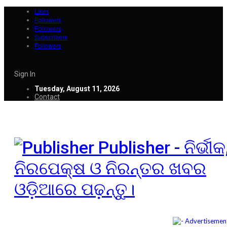
Likes
Followers
Followers
Subscribers
Followers
Sign In
Tuesday, August 11, 2026
Contact
Publisher - ନିର୍ଭୀକ
ନିରପେକ୍ଷ ଓ ନିରନ୍ତର ଖବର
ଓଡ଼ିଆରେ ପଢ଼ନ୍ତୁ।