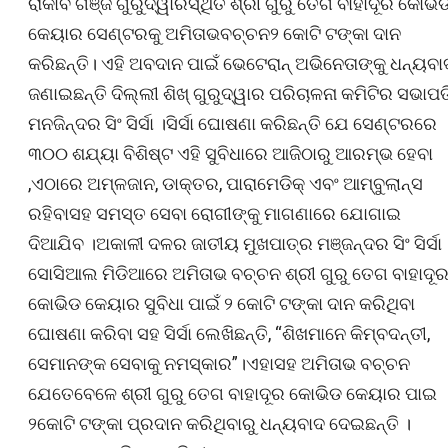
ରାକାବ ଗଞ୍ଜ ଗୁରୁଦ୍ୱାରସ୍ଥିତ ଶ୍ରୀ ଗୁରୁ ତେଗ ବାହାଦୂର କୋଭି
କେୟାର ସେଣ୍ଟରକୁ ଅମିତାଭବଚ୍ଚନ୨ କୋଟି ଟଙ୍କା ଦାନ
କରିଛନ୍ତି। ଏହି ଅବଦାନ ପାଇଁ ଭେଟେରାନ୍ ଅଭିନେତାଙ୍କୁ ଧନ୍ୟବା
ଜଣାଇଛନ୍ତି ଦିଲ୍ଲୀ ଶିଖ୍ ଗୁରୁଦ୍ୱାର ପରିଚାଳନା କମିଟିର ସଭାପତ
ମନଜିନ୍ଦର ସିଂ ସିର୍ସା ।ସିର୍ସା ଘୋଷଣା କରିଛନ୍ତି ଯେ ସେଣ୍ଟରରେ
୩୦୦ ଶଯ୍ୟା ବିଶିଷ୍ଟ ଏହି ସୁବିଧାରେ ଆଜିଠାରୁ ଆରମ୍ଭ ହେବା
,ଏଠାରେ ଅମ୍ଳଜାନ, ଡାକ୍ତର, ପାରାମେଡିକ୍ ଏବଂ ଆମ୍ବୁଲାନ୍ସ
ରହିବାସହ ସମସ୍ତ ସେବା ରୋଗୀଙ୍କୁ ମାଗଣାରେ ଯୋଗାଇ
ଦିଆଯିବ ।ଅକାଳୀ ଦଳର ଜାତୀୟ ମୁଖପାତ୍ର ମଞ୍ଜନ୍ଦର ସିଂ ସିର୍ସା
ସୋସିଆଲ ମିଡିଆରେ ଅମିତାଭ ବଚ୍ଚନ ଶ୍ରୀ ଗୁରୁ ତେଗ ବାହାଦୂ
କୋଭିଡ କେୟାର ସୁବିଧା ପାଇଁ ୨ କୋଟି ଟଙ୍କା ଦାନ କରିଥିବା
ଘୋଷଣା କରିବା ସହ ସିର୍ସା ଲେଖିଛନ୍ତି, “ଶିଖମାନେ କିମ୍ବଦନ୍ତୀ,
ସେମାନଙ୍କ ସେବାକୁ ନମସ୍କାର”।ଏହାସହ ଅମିତାଭ ବଚ୍ଚନ
ଯେତେବେଳେ ଶ୍ରୀ ଗୁରୁ ତେଗ ବାହାଦୂର କୋଭିଡ କେୟାର ପାଇ
୨କୋଟି ଟଙ୍କା ପ୍ରଦାନ କରିଥିବାରୁ ଧନ୍ୟବାଦ ଦେଇଛନ୍ତି ।