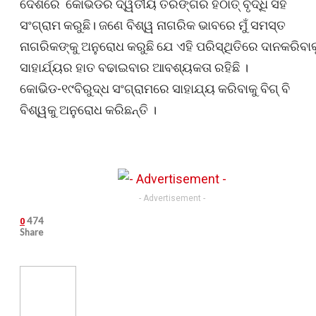
ଦେଶରେ କୋଭିଡର ଦ୍ୱିତୀୟ ତରଙ୍ଗର ହଠାତ୍ ବୃଦ୍ଧି ସହ
ସଂଗ୍ରାମ କରୁଛି। ଜଣେ ବିଶ୍ୱ ନାଗରିକ ଭାବରେ ମୁଁ ସମସ୍ତ
ନାଗରିକଙ୍କୁ ଅନୁରୋଧ କରୁଛି ଯେ ଏହି ପରିସ୍ଥିତିରେ ଦାନକରିବାକ
ସାହାର୍ଯ୍ୟର ହାତ ବଢାଇବାର ଆବଶ୍ୟକତା ରହିଛି ।
କୋଭିଡ-୧୯ବିରୁଦ୍ଧ ସଂଗ୍ରାମରେ ସାହାଯ୍ୟ କରିବାକୁ ବିଗ୍ ବି
ବିଶ୍ୱକୁ ଅନୁରୋଧ କରିଛନ୍ତି ।
- Advertisement -
474
0
Share