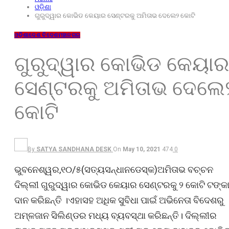
ଓଡ଼ିଶା
ଗୁରୁଦ୍ୱାର କୋଭିଡ କେୟାର ସେଣ୍ଟରକୁ ଅମିତାଭ ଦେଲେ୨ କୋଟି
ଓଡ଼ିଶା
ଦେଶ ବିଦେଶ
ମହାନଗର
ଗୁରୁଦ୍ୱାର କୋଭିଡ କେୟାର
ସେଣ୍ଟରକୁ ଅମିତାଭ ଦେଲେ
କୋଟି
By
SATYA SANDHANA DESK
On
May 10, 2021
474
0
ଭୁବନେଶ୍ୱର,୧୦/୫(ସତ୍ୟସନ୍ଧାନଡେସ୍କ)ଅମିତାଭ ବଚ୍ଚନ
ଦିଲ୍ଲୀ ଗୁରୁଦ୍ୱାର କୋଭିଡ କେୟାର ସେଣ୍ଟରକୁ ୨ କୋଟି ଟଙ୍କ
ଦାନ କରିଛନ୍ତି ।ଏହାସହ ଅଧିକ ସୁବିଧା ପାଇଁ ଅଭିନେତା ବିଦେଶରୁ
ଅମ୍ଳଜାନ ସିଲିଣ୍ଡର ମଧ୍ୟ ବ୍ୟବସ୍ଥା କରିଛନ୍ତି। ଦିଲ୍ଲୀର