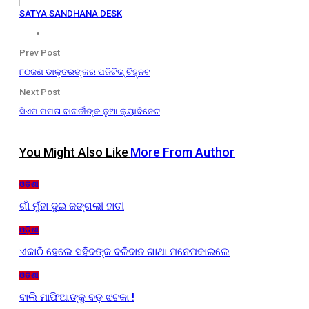
SATYA SANDHANA DESK
Prev Post
୮୦ଜଣ ଡାକ୍ତରଙ୍କର ପଜିଟିଭ୍ ଚିହ୍ନଟ
Next Post
ସିଏମ ମମତା ବାନାର୍ଜୀଙ୍କ ନୁଆ କ୍ୟାବିନେଟ
You Might Also Like
More From Author
ଓଡ଼ିଶା
ଗାଁ ମୁଁହା ଦୁଇ ଜଙ୍ଗଲୀ ହାତୀ
ଓଡ଼ିଶା
ଏକାଠି ହେଲେ ସହିଦଙ୍କ ବଳିଦାନ ଗାଥା ମନେପକାଇଲେ
ଓଡ଼ିଶା
ବାଲି ମାଫିଆଙ୍କୁ ବଡ଼ ଝଟକା !