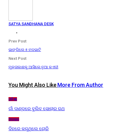
SATYA SANDHANA DESK
Prev Post
ଭାଙ୍ଗିଲେ ୫ ମଦଭାଟି
Next Post
ମୁକ୍ତାକାଶକୁ ଆସିଲେ ନୁଆ କଏଦୀ
You Might Also Like
More From Author
ଓଡ଼ିଶା
ଗାଁ ଦାଣ୍ଡରେ ବୁଲିବ ସୋଲାର ରଥ
ଅପରାଧ
ଦିନରେ କରୁଥିଲେ ଚୋରି