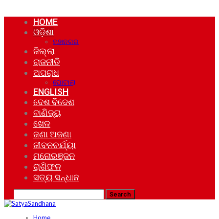
HOME
ଓଡ଼ିଶା
ମହାନଗର
ଜିଲ୍ଲା
ରାଜନୀତି
ଅପରାଧ
ଘୋଟାଲା
ENGLISH
ଦେଶ ବିଦେଶ
ବାଣିଜ୍ୟ
ଖେଳ
ଜଣା ଅଜଣା
ଜୀବନଚର୍ଯ୍ୟା
ମନୋରଞ୍ଜନ
ରାଶିଫଳ
ସତ୍ୟ ସନ୍ଧାନ
Home