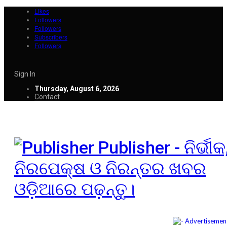
Likes
Followers
Followers
Subscribers
Followers
Sign In
Thursday, August 6, 2026
Contact
Publisher - ନିର୍ଭୀକ
ନିରପେକ୍ଷ ଓ ନିରନ୍ତର ଖବର
ଓଡ଼ିଆରେ ପଢ଼ନ୍ତୁ।