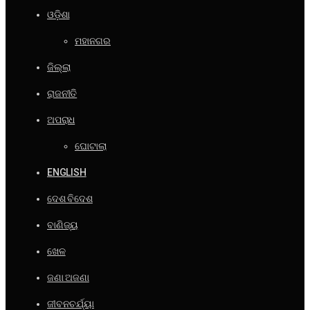
ଓଡ଼ିଶା
ମହାନଗର
ଜିଲ୍ଲା
ରାଜନୀତି
ଅପରାଧ
ଘୋଟାଲା
ENGLISH
ଦେଶ ବିଦେଶ
ବାଣିଜ୍ୟ
ଖେଳ
ଜଣା ଅଜଣା
ଜୀବନଚର୍ଯ୍ୟା