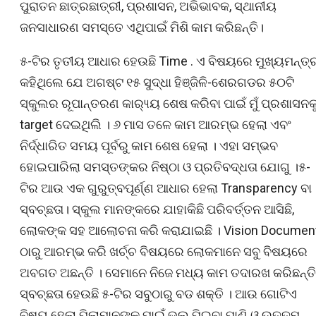
ପୁରାତନ ଛାତ୍ରଛାତ୍ରୀ, ପ୍ରଶାସନ, ଅଭିଭାବକ, ସ୍ଥାନୀୟ
ଜନସାଧାରଣ ସମସ୍ତେ ଏଥିପାଇଁ ମିଶି କାମ କରିଛନ୍ତି।
୫-ଟିର ତୃତୀୟ ଆଧାର ହେଉଛି Time . ଏ ବିଷୟରେ ମୁଖ୍ୟମନ୍ତ୍
କହିଥିଲେ ଯେ ଅଗଷ୍ଟ ୧୫ ସୁଦ୍ଧା ହିଞ୍ଜିଳି-ଶେରଗଡର ୫୦ଟି
ସ୍କୁଲର ରୂପାନ୍ତରଣ କାର‌୍ୟ୍ୟ ଶେଷ କରିବା ପାଇଁ ମୁଁ ପ୍ରଶାସନକ
target ଦେଇଥିଲି । ୬ ମାସ ତଳେ କାମ ଆରମ୍ଭ ହେଲା ଏବଂ
ନିର୍ଦ୍ଧାରିତ ସମୟ ପୂର୍ବରୁ କାମ ଶେଷ ହେଲା । ଏହା ସମ୍ଭବ
ହୋଇପାରିଲା ସମସ୍ତଙ୍କର ନିଷ୍ଠା ଓ ପ୍ରତିବଦ୍ଧତା ଯୋଗୁ ।୫-
ଟିର ଆଉ ଏକ ଗୁରୁତ୍ବପୂର୍ଣ୍ଣ ଆଧାର ହେଲା Transparency ବା
ସ୍ବଚ୍ଛତା। ସ୍କୁଲ ମାନଙ୍କରେ ଯାହାକିଛି ପରିବର୍ତ୍ତନ ଆସିଛି,
ଲୋକଙ୍କ ସହ ଆଲୋଚନା କରି କରାଯାଇଛି । Vision Documen
ଠାରୁ ଆରମ୍ଭ କରି ଖର୍ଚ୍ଚ ବିଷୟରେ ଲୋକମାନେ ସବୁ ବିଷୟରେ
ଅବଗତ ଅଛନ୍ତି । ସେମାନେ ନିଜେ ମଧ୍ୟ କାମ ତଦାରଖ କରିଛନ୍ତି
ସ୍ବଚ୍ଛତା ହେଉଛି ୫-ଟିର ସବୁଠାରୁ ବଡ ଶକ୍ତି । ଆଉ ଗୋଟିଏ
ବିଷୟ ହେଲା ପିଲାମାନଙ୍କ ପାଇଁ ଭଲ ପିଇବା ପାଣି ଓ ଉତ୍ତମ