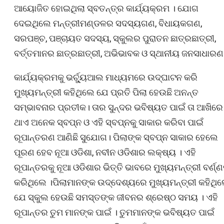
ଆୟୋଜିତ ହୋଇଥିଲା ସ୍ବତନ୍ତ୍ର କାର୍ଯ୍ୟକ୍ରମ । ଯୋଗ
ଦେଇଥିଲେ ମନ୍ତ୍ରୀମଣ୍ଡଳର ସଦସ୍ୟଗଣ, ବିଧାୟକଗଣ,
ସରପଞ୍ଚ, ପଞ୍ଚାୟତ ସଦସ୍ୟ, ସ୍କୁଲର ପୁରାତନ ଛାତ୍ରଛାତ୍ରୀ,
ବର୍ତ୍ତମାନର ଛାତ୍ରଛାତ୍ରୀ, ଅଭିଭାବକ ଓ ସ୍ଥାନୀୟ ଜନସାଧାରଣ
କାର୍ଯ୍ୟକ୍ରମକୁ ଭର୍ଚ୍ୟୁଆଲ ମାଧ୍ୟମରେ ଉଦ୍‌ଘାଟନ କରି
ମୁଖ୍ୟମନ୍ତ୍ରୀ କହିଥିଲେ ଯେ ପ୍ରତି ପିଲା ହେଉଛି ଅନନ୍ତ
ସମ୍ଭାବନାର ପ୍ରତୀକ। ତାର ସୁନ୍ଦର ଭବିଷ୍ୟତ ପାଇଁ ତା ଆଖିରେ
ଥାଏ ଅନେକ ସ୍ବପ୍ନ ଓ ଏହି ସ୍ବପ୍ନକୁ ସାକାର କରିବା ପାଇଁ
ରୂପାନ୍ତରଣ ଆଣିଛି ସୁଯୋଗ। ପିଲାଙ୍କ ସ୍ବପ୍ନ ସାକାର ହେଲେ
ପୂରଣ ହେବ ନୂଆ ଓଡିଶା, ନବୀନ ଓଡିଶାର ଲକ୍ଷ୍ୟ । ଏହି
ରୂପାନ୍ତରକୁ ନୂଆ ଓଡିଶାର ଭିତ୍ତି ଭାବରେ ମୁଖ୍ୟମନ୍ତ୍ରୀ ବର୍ଣ୍ଣ
କରିଥିଲେ ।ପିଲାମାନଙ୍କ ଉଦ୍ଦେଶ୍ୟରେ ମୁଖ୍ୟମନ୍ତ୍ରୀ କହିଥି
ଯେ ସ୍କୁଲ ହେଉଛି ସମସ୍ତଙ୍କ ଜୀବନର ଶ୍ରେଷ୍ଠ ସମୟ । ଏହି
ରୂପାନ୍ତର ତୁମ ମାନଙ୍କ ପାଇଁ । ତୁମମାନଙ୍କ ଭବିଷ୍ୟତ ପାଇଁ