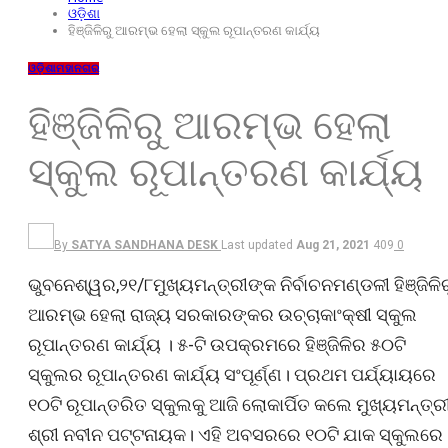
ଓଡ଼ିଶା
ହିଞ୍ଜିଳିରୁ ଆରମ୍ଭ ହେଲା ସ୍କୁଲ ରୂପାନ୍ତରଣ କାର୍ଯ୍ୟ
ଓଡ଼ିଶା
ମହାନଗର
ହିଞ୍ଜିଳିରୁ ଆରମ୍ଭ ହେଲା
ସ୍କୁଲ ରୂପାନ୍ତରଣ କାର୍ଯ୍ୟ
By
SATYA SANDHANA DESK
Last updated
Aug 21, 2021
409
0
ଭୁବନେଶ୍ୱର,୨୧/୮ମୁଖ୍ୟମନ୍ତ୍ରୀଙ୍କ ନିର୍ବାଚନମଣ୍ଡଳୀ ହିଞ୍ଜିଳିର
ଆରମ୍ଭ ହେଲା ରାଜ୍ୟ ସରକାରଙ୍କର ଉଚ୍ଚାକାଂକ୍ଷୀ ସ୍କୁଲ
ରୂପାନ୍ତରଣ କାର୍ଯ୍ୟ । ୫-ଟି ଉପକ୍ରମରେ ହିଞ୍ଜିଳିର ୫୦ଟି
ସ୍କୁଲର ରୂପାନ୍ତରଣ କାର୍ଯ୍ୟ ସଂପୂର୍ଣ୍ଣ। ପ୍ରଥମ ପର୍ଯ୍ୟାୟରେ
୧୦ଟି ରୂପାନ୍ତରିତ ସ୍କୁଲକୁ ଆଜି ଲୋକାର୍ପିତ କଲେ ମୁଖ୍ୟମନ୍ତ୍ର
ଶ୍ରୀ ନବୀନ ପଟ୍ଟନାୟକ। ଏହି ଅବସରରେ ୧୦ଟି ଯାକ ସ୍କୁଲରେ