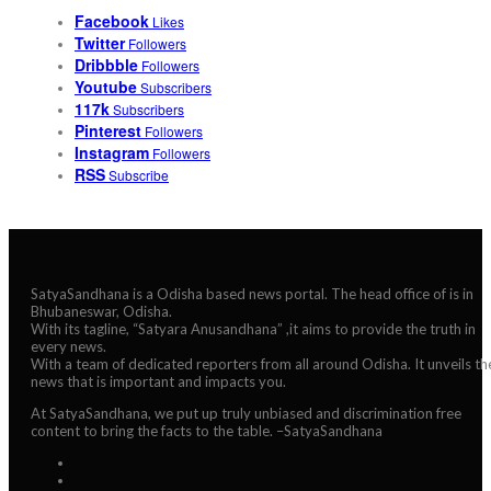
Facebook
Likes
Twitter
Followers
Dribbble
Followers
Youtube
Subscribers
117k
Subscribers
Pinterest
Followers
Instagram
Followers
RSS
Subscribe
SatyaSandhana is a Odisha based news portal. The head office of is in
Bhubaneswar, Odisha.
With its tagline, “Satyara Anusandhana” ,it aims to provide the truth in
every news.
With a team of dedicated reporters from all around Odisha. It unveils th
news that is important and impacts you.
At SatyaSandhana, we put up truly unbiased and discrimination free
content to bring the facts to the table. –SatyaSandhana