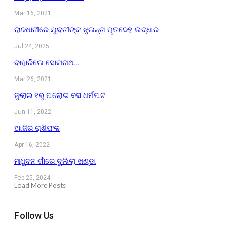
Mar 16, 2021
ରାଜଧାନୀରେ ଯୁବତୀଙ୍କ ଝୁଲନ୍ତା ମୃତଦେହ ଉଦ୍ଧାର
Jul 24, 2025
ବାହାରିଲେ ସୋମନାଥ…
Mar 26, 2021
ଜୁଲାଇ ୧ରୁ ଘରୋଇ ବସ ଧର୍ମଘଟ
Jun 11, 2022
ଆଜିର ରାଶିଫଳ
Apr 16, 2022
ମଧୁବନ ଗାଁରେ ବୁଲିଲା ଖଣ୍ଡା
Feb 25, 2024
Load More Posts
Follow Us