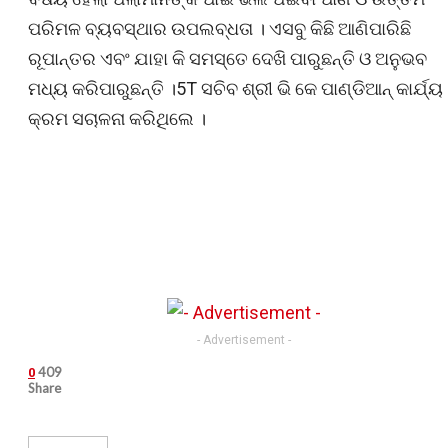
ପରିମଳ ବ୍ୟବସ୍ଥାର ଉପଲବ୍‌ଧତା । ଏସବୁ କିଛି ଆଣିପାରିଛି
ରୂପାନ୍ତର ଏବଂ ଯାହା କି ସମସ୍ତେ ଦେଖି ପାରୁଛନ୍ତି ଓ ଅନୁଭବ
ମଧ୍ୟ କରିପାରୁଛନ୍ତି ।5T ସଚିବ ଶ୍ରୀ ଭି କେ ପାଣ୍ଡିଆନ୍ କାର୍ଯ୍ୟ
କ୍ରମ ସଚାଳନା କରିଥିଲେ ।
- Advertisement -
409
0
Share