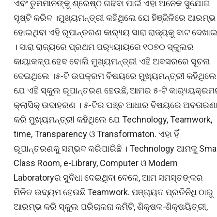
ଏବଂ ତୁମମାନଙ୍କୁ ଶ୍ରେଷ୍ଠ ଗଢିବା ପାଇଁ ଏହା ଅନେକ ସୁଯୋଗ
ସୃଷ୍ଟି କରିବ ।ମୁଖ୍ୟମନ୍ତ୍ରୀ କହିଥିଲେ ଯେ ହିଞ୍ଜିଳିରେ ଆରମ୍ଭ
ହୋଇଥିବା ଏହି ରୂପାନ୍ତରଣ କାର‌୍ୟ୍ୟ ସାରା ରାଜ୍ୟକୁ ବାଟ ଦେଖାଇ
। ସାରା ରାଜ୍ୟରେ ପ୍ରଥମ ପର‌୍ୟ୍ୟାୟରେ ୧୦୭୦ ସ୍କୁଲର
କାୟାକଳ୍ପ ହେବ ବୋଲି ମୁଖ୍ୟମନ୍ତ୍ରୀ ଏହି ଅବସରରେ ସୂଚନା
ଦେଇଥିଲେ ।୫-ଟି ଉପକ୍ରମ ବିଷୟରେ ମୁଖ୍ୟମନ୍ତ୍ରୀ କହିଥିଲେ
ଯେ ଏହି ସ୍କୁଲ ରୂପାନ୍ତରଣ ହେଉଛି, ଆମର ୫-ଟି କାର‌୍ୟ୍ୟକ୍ର
କ୍ଲାସିକ୍ ଉଦାହରଣ । ୫-ଟିର ପଞ୍ଚ ଆଧାର ବିଷୟରେ ଅବତାରଣ
କରି ମୁଖ୍ୟମନ୍ତ୍ରୀ କହିଥିଲେ ଯେ Technology, Teamwork,
time, Transparency ଓ Transformaton. ଏହା ହିଁ
ରୂପାନ୍ତରଣକୁ ସମ୍ଭବ କରିପାରିଛି । Technology ଆମକୁ Sma
Class Room, e-Library, Computer ଓ Modern
Laboratoryର ସୁବିଧା ଦେଇଥିବା ବେଳେ, ଆମ ସମସ୍ତଙ୍କର
ମିଳିତ ଉଦ୍ୟମ ହେଉଛି Teamwork. ପଞ୍ଚାୟତ ପ୍ରତିନିଧି ଠାରୁ
ଆରମ୍ଭ କରି ସ୍କୁଲ ପରିଚାଳନା କମିଟି, ଶିକ୍ଷକ-ଶିକ୍ଷୟିତ୍ରୀ,