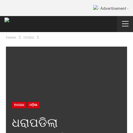
Home
ଅପରାଧ
ଅପରାଧ
ଓଡ଼ିଶା
ଧରାପଡିଲା