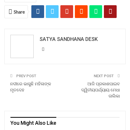
Share
SATYA SANDHANA DESK
PREV POST
NEXT POST
ନଦୀରେ ଭାସୁଛି ମହିଳାଙ୍କ
ଆଜି ପ୍ରକାଶପାଇବ
ମୃତଦେହ
ଦ୍ୱିତୀୟପର୍ଯ୍ୟାୟ ମେଧା
ତାଲିକା
You Might Also Like