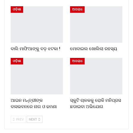
ଓଡ଼ିଶା
ଅପରାଧ
ବାଲି ମାଫିଆଙ୍କୁ ବଡ଼ ଝଟକା !
ମୋବାଇଲ ଖୋଲିଲା ରହସ୍ୟ
ଓଡ଼ିଶା
ଅପରାଧ
ଆଇନ ମନ୍ତ୍ରୀଙ୍କ
ସ୍କୁଟି ଚାଳକକୁ ରୋକି ମନିପ୍ରସ
ବାସଭବନରେ ନାଗ ଓ ଢମଣା
ଛଡାଇବା ଅଭିଯୋଗ
PREV
NEXT