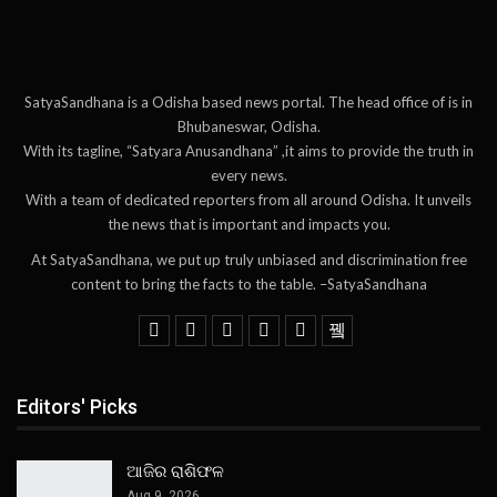
SatyaSandhana is a Odisha based news portal. The head office of is in
Bhubaneswar, Odisha.
With its tagline, “Satyara Anusandhana” ,it aims to provide the truth in
every news.
With a team of dedicated reporters from all around Odisha. It unveils
the news that is important and impacts you.
At SatyaSandhana, we put up truly unbiased and discrimination free
content to bring the facts to the table. –SatyaSandhana
Editors' Picks
ଆଜିର ରାଶିଫଳ
Aug 9, 2026