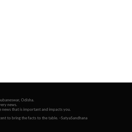
Bhubaneswar, Odisha.
every news.
he news that is important and impacts you.
ent to bring the facts to the table. –SatyaSandhana