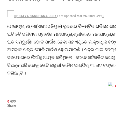
By
SATYA SANDHANA DESK
Last updated
Mar 26, 2021
499
0
ଡେଲାଙ୍ଗ,୨୫/୩(ଏସଏସନିୟୁଜ) ବୁଧବାର ବିଳମ୍ବିତ ରାତିରେ ଶ୍ର
ଘଟି ୫ଟି ପରିବାର ପ୍ରବୀର ମହାପାତ୍ର,ଶ୍ରୀକାନ୍ତ ମହାପାତ୍ର,ର
ଘର ସମ୍ପୁର୍ଣ୍ଣ ପୋଡି ପାଉଁଶ ହେବା ସହ ଏଥିରେ ଲକ୍ଷାଧିକ ଟଙ
ଆସବାବ ପତ୍ର ପୋଡି ପାଉଁଶ ହୋଇଯାଇଛି । ଖବର ପାଇ ଡେଲାଙ
ସହଯୋଗରେ ନିଆଁକୁ ଆୟତ କରିଥିଲେ ।ତେବେ ସର୍ଟସର୍କିଟ ଯୋଗୁ
ବିପନ୍ନ ପରିବାରକୁ ଭେଟି ଜରୁରୀ କାଳିନ ପାଣ୍ଠିରୁ ୩୮ଶହ ଟଙ୍କ
କରିଛନ୍ତି ।
499
0
Share