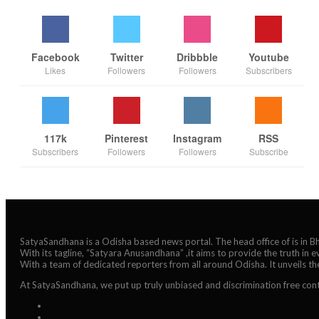
Facebook
Twitter
Dribbble
Youtube
Likes
Followers
Followers
Subscribers
117k
Pinterest
Instagram
RSS
Subscribers
Followers
Followers
Subscribe
SatyaSandhana is a Odisha based news portal. The head office of is in 
With its tagline, “Satyara Anusandhana” ,it aims to provide the truth in 
With a team of dedicated reporters from all around Odisha. It unveils t
At SatyaSandhana, we put up truly unbiased and discrimination free cont