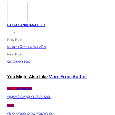
SATYA SANDHANA DESK
Prev Post
କାରଖାନା ଭିତରେ ପଶିଲା ହରିଣ
Next Post
ରାତି ପାହିଲେ ଭୋଟ
You Might Also Like
More From Author
UNCATEGORIZED
ଶ୍ରାବଣୀ ଯାତ୍ରା ପାଇଁ କଟକଣା
ଓଡ଼ିଶା
ଗାଁ ଦାଣ୍ଡରେ ବୁଲିବ ସୋଲାର ରଥ