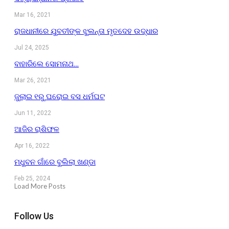
Mar 16, 2021
ରାଜଧାନୀରେ ଯୁବତୀଙ୍କ ଝୁଲନ୍ତା ମୃତଦେହ ଉଦ୍ଧାର
Jul 24, 2025
ବାହାରିଲେ ସୋମନାଥ…
Mar 26, 2021
ଜୁଲାଇ ୧ରୁ ଘରୋଇ ବସ ଧର୍ମଘଟ
Jun 11, 2022
ଆଜିର ରାଶିଫଳ
Apr 16, 2022
ମଧୁବନ ଗାଁରେ ବୁଲିଲା ଖଣ୍ଡା
Feb 25, 2024
Load More Posts
Follow Us