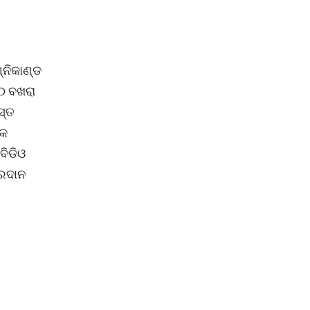
୍ନିକାଣ୍ଡ
୧୦ ବଖରା
ସ୍ତ
୍କ
ବିଡିଓ
୍ରଦାନ