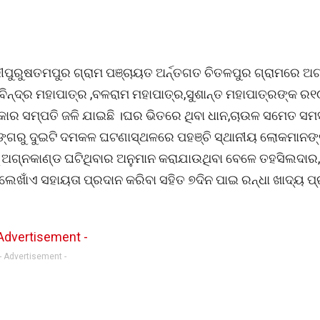
ୀପୁରୁଷତମପୁର ଗ୍ରାମ ପଞ୍ଚାୟତ ଅର୍ନ୍ତଗତ ଚିତଳପୁର ଗ୍ରାମରେ ଅଗ
ବିନ୍ଦ୍ର ମହାପାତ୍ର ,ବଳରାମ ମହାପାତ୍ର,ସୁଶାନ୍ତ ମହାପାତ୍ରଙ୍କ ର
୍କାର ସମ୍ପତି ଜଳି ଯାଇଛି ।ଘର ଭିତରେ ଥିବା ଧାନ,ଚାଉଳ ସମେତ ସମ
୍ଗରୁ ଦୁଇଟି ଦମକଳ ଘଟଣାସ୍ଥଳରେ ପହଞ୍ଚି ସ୍ଥାନୀୟ ଲୋକମାନଙ
 ଅଗ୍ନକାଣ୍ଡ ଘଟିଥିବାର ଅନୁମାନ କରାଯାଉଥିବା ବେଳେ ତହସିଲଦାର,
ା ଲେଖାଁଏ ସହାୟତା ପ୍ରଦାନ କରିବା ସହିତ ୭ଦିନ ପାଇ ରନ୍ଧା ଖାଦ୍ୟ ପ
- Advertisement -