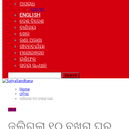
ଅପରାଧ
ଘୋଟାଲା
ENGLISH
ଦେଶ ବିଦେଶ
ବାଣିଜ୍ୟ
ଖେଳ
ଜଣା ଅଜଣା
ଜୀବନଚର୍ଯ୍ୟା
ମନୋରଞ୍ଜନ
ରାଶିଫଳ
ସତ୍ୟ ସନ୍ଧାନ
Home
ଓଡ଼ିଶା
ଜଲିଗଲା ୧୦ ବଖରା ଘର
ଓଡ଼ିଶା
ଜଲିଗଲା ୧୦ ବଖରା ଘର