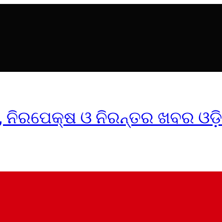
ୀକ, ନିରପେକ୍ଷ ଓ ନିରନ୍ତର ଖବର ଓଡ଼