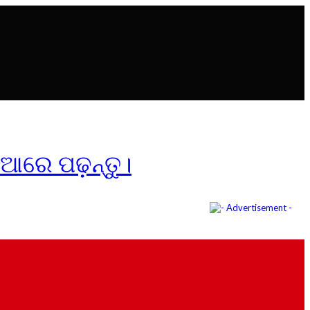
ିଆରେ ପଢ଼ନ୍ତୁ।