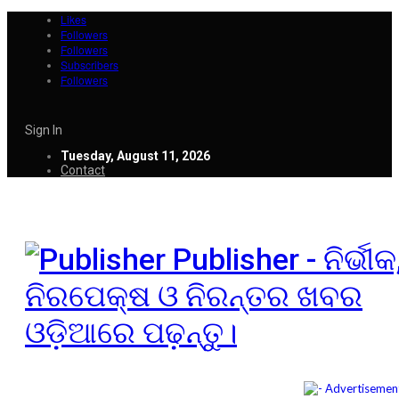
Likes
Followers
Followers
Subscribers
Followers
Sign In
Tuesday, August 11, 2026
Contact
Publisher - ନିର୍ଭୀକ
ନିରପେକ୍ଷ ଓ ନିରନ୍ତର ଖବର
ଓଡ଼ିଆରେ ପଢ଼ନ୍ତୁ।