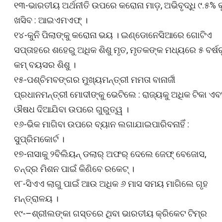
୧୩-ଭାରତୀୟ ଅର୍ଥନୀତି ଉପରେ କରୋନା ମାଡ଼, ଅଭିବୃଦ୍ଧି ୯.୫% କ
ଖସିବ : ଆଇଏମଏଫ୍ ।
୧୪-କୁନି ପିଲାଙ୍କୁ କରୋନା ଭୟ । ଇଣ୍ଡୋନେସିଆରେ ଗୋଟିଏ
ସପ୍ତାହରେ ଶହେରୁ ଅଧିକ ଶିଶୁ ମୃତ, ମୃତକଙ୍କ ମଧ୍ୟରେ ୫ ବର୍ଷର
କମ୍ ବୟସର ଶିଶୁ ।
୧୫-ପଶ୍ଚିମବଙ୍ଗର ମୁଖ୍ୟମନ୍ତ୍ରୀ ମମତା ବାନାର୍ଜୀ
ପ୍ରଧାନମନ୍ତ୍ରୀ ମୋଦୀଙ୍କୁ ଭେଟିଲେ : ରାଜ୍ୟକୁ ଅଧିକ ଟିକା ଏବ
ଔଷଧ ଦିଆଯିବା ଉପରେ ଗୁରୁତ୍ୱ ।
୧୬-ଭିକ ମାଗିବା ଉପରେ ବ୍ୟାନ ଲଗାଯାଇପାରିବନାହିଁ :
ସୁପ୍ରିମକୋର୍ଟ ।
୧୭-ନାସାକୁ ୨ବିଲିୟନ୍‌ ଡଲାର୍‌ ଅଫର୍‌ ଦେଲେ ଜେଫ୍‌ ବେଜୋସ,
ଚନ୍ଦ୍ର ମିଶନ ପାଇଁ କିଣିବେ ରକେଟ୍‌ ।
୧୮-ସିଏଏ ଲାଗୁ ପାଇଁ ଆଉ ଅଧିକ ୬ ମାସ ସମୟ ମାଗିଲେ ଗୃହ
ମନ୍ତ୍ରାଳୟ ।
୧୯-–ଶ୍ରୀଲଙ୍କା ଗସ୍ତରେ ଥିବା ଭାରତୀୟ କ୍ରିକେଟ ଟିମ୍‌ର