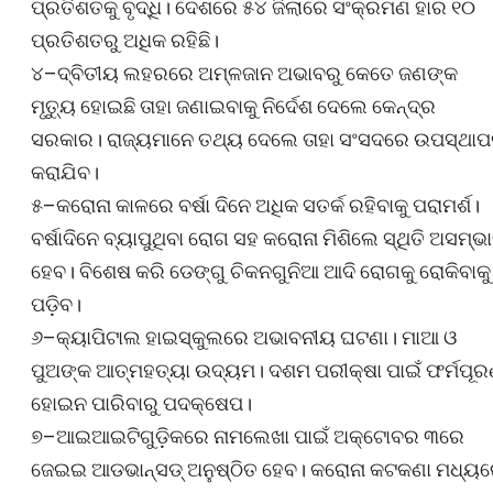
ପ୍ରତିଶତକୁ ବୃଦ୍ଧି। ଦେଶରେ ୫୪ ଜିଲାରେ ସଂକ୍ରମଣ ହାର ୧୦
ପ୍ରତିଶତରୁ ଅଧିକ ରହିଛି।
୪–ଦ୍ବିତୀୟ ଲହରରେ ଅମ୍ଳଜାନ ଅଭାବରୁ କେତେ ଜଣଙ୍କ
ମୃତ୍ୟୁ ହୋଇଛି ତାହା ଜଣାଇବାକୁ ନିର୍ଦେଶ ଦେଲେ କେନ୍ଦ୍ର
ସରକାର। ରାଜ୍ୟମାନେ ତଥ୍ୟ ଦେଲେ ତାହା ସଂସଦରେ ଉପସ୍ଥା
କରାଯିବ।
୫–କରୋନା କାଳରେ ବର୍ଷା ଦିନେ ଅଧିକ ସତର୍କ ରହିବାକୁ ପରାମର୍ଶ।
ବର୍ଷାଦିନେ ବ୍ୟାପୁଥିବା ରୋଗ ସହ କରୋନା ମିଶିଲେ ସ୍ଥିତି ଅସମ୍ଭ
ହେବ। ବିଶେଷ କରି ଡେଙ୍ଗୁ ଚିକନଗୁନିଆ ଆଦି ରୋଗକୁ ରୋକିବାକୁ
ପଡ଼ିବ।
୬–କ୍ୟାପିଟାଲ ହାଇସ୍କୁଲରେ ଅଭାବନୀୟ ଘଟଣା। ମାଆ ଓ
ପୁଅଙ୍କ ଆତ୍ମହତ୍ୟା ଉଦ୍ୟମ। ଦଶମ ପରୀକ୍ଷା ପାଇଁ ଫର୍ମପୂ
ହୋଇନ ପାରିବାରୁ ପଦକ୍ଷେପ।
୭–ଆଇଆଇଟିଗୁଡ଼ିକରେ ନାମଲେଖା ପାଇଁ ଅକ୍ଟୋବର ୩ରେ
ଜେଇଇ ଆଡଭାନ୍ସଡ୍‌ ଅନୁଷ୍ଠିତ ହେବ। କରୋନା କଟକଣା ମଧ୍ୟ