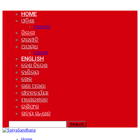
HOME
ଓଡ଼ିଶା
ମହାନଗର
ଜିଲ୍ଲା
ରାଜନୀତି
ଅପରାଧ
ଘୋଟାଲା
ENGLISH
ଦେଶ ବିଦେଶ
ବାଣିଜ୍ୟ
ଖେଳ
ଜଣା ଅଜଣା
ଜୀବନଚର୍ଯ୍ୟା
ମନୋରଞ୍ଜନ
ରାଶିଫଳ
ସତ୍ୟ ସନ୍ଧାନ
Home