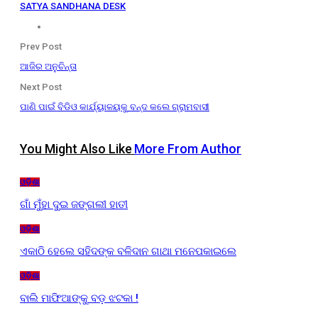
SATYA SANDHANA DESK
Prev Post
ଆଜିର ଅନୁଚିନ୍ତା
Next Post
ପାଣି ପାଇଁ ବିଡିଓ କାର୍ଯ୍ୟାଳୟକୁ ବନ୍ଦ କଲେ ଗ୍ରାମବାସୀ
You Might Also Like
More From Author
ଓଡ଼ିଶା
ଗାଁ ମୁଁହା ଦୁଇ ଜଙ୍ଗଲୀ ହାତୀ
ଓଡ଼ିଶା
ଏକାଠି ହେଲେ ସହିଦଙ୍କ ବଳିଦାନ ଗାଥା ମନେପକାଇଲେ
ଓଡ଼ିଶା
ବାଲି ମାଫିଆଙ୍କୁ ବଡ଼ ଝଟକା !