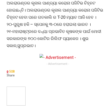
ଅଲରାଉଣ୍ଡର କୃନାଲ ପାଣ୍ଡ୍ୟା କରୋନା ପଜିଟିଭ ଚିହ୍ନଟ
ହୋଇଛନ୍ତି। ଅଲରାଉଣ୍ଡର କୃନାଲ ପାଣ୍ଡ୍ୟା କରୋନା ପଜିଟିଭ
ଚିହ୍ନଟ ହେବା ପରେ ଗତକାଲି ର T-20 ମ୍ୟାଚ ଆଜି ହେବ ।
୨୦-ପୁରୁଷ ହକି – ସ୍ପେନକୁ ୩-୦ରେ ହରାଇଲା ଭାରତ ।
୨୧-ମହାରାଷ୍ଟ୍ରରେ ବନ୍ୟା ପ୍ରଭାବିତ କୃଷକଙ୍କ ପାଇଁ ମୋଦୀ
ସରକାରଙ୍କ ୭୦୦ କୋଟିର ରିଲିଫ ପ୍ୟାକେଜ । ଶୁଭ
ସକାଳ,ସୁପ୍ରଭାତ।
- Advertisement -
508
0
Share