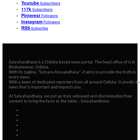
Youtube
Subscribers
117k
Subscribers
Pinterest
Followers
Instagram
Followers
RSS
Subscribe
SatyaSandhana is a Odisha based news portal. The head office of is in
Bhubaneswar, Odisha.
With its tagline, “Satyara Anusandhana” ,it aims to provide the truth in
every news.
With a team of dedicated reporters from all around Odisha. It unveils th
news that is important and impacts you.
At SatyaSandhana, we put up truly unbiased and discrimination free
content to bring the facts to the table. –SatyaSandhana