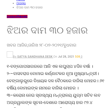
ଅପରାଧ
ଝିଅର ଦାମ ୩୦ ହଜାର
ଅପରାଧ
ଓଡ଼ିଶା
ଖେଳ
ଝିଅର ଦାମ ୩୦ ହଜାର
ଖବର ଆଜିର,ତାରିଖ ୨୮-୦୭-୨୦୨୧/ବୁଧବାର
By
SATYA SANDHANA DESK
On
Jul 28, 2021
508
0
୧-ବଙ୍ଗୋପସାଗରରେ ଆଜି ଏକ ଲଘୁଚାପ ୪ଦିନ ବର୍ଷା ।
୨-–ବାସବରାଜ ବୋମାଇ କର୍ଣ୍ଣାଟକର ନୂଆ ମୁଖ୍ୟମନ୍ତ୍ରୀ।
ବେଙ୍ଗାଲୁରୁରେ ବିଧାୟକ ଦଳ ବୈଠକରେ ବାଜିଲା ମୋହର। ୬୧
ବର୍ଷିୟ ବୋମାଇଙ୍କ ନାମରେ ବାଜିଲା ମୋହର ।
୩–କରୋନା ନେଇ ସ୍ବାସ୍ଥ୍ୟ ମନ୍ତ୍ରାଳୟ ଯୁଗ୍ମ ସଚିବ ଲବ
ଅଗ୍ରୱାଲଙ୍କ ସୂଚନା-ଦେଶରେ ଆରୋଗ୍ୟ ହାର ୯୭.୪