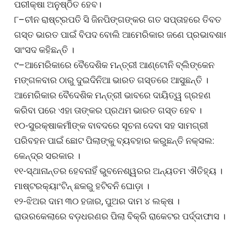
ପରୀକ୍ଷା ଅନୁଷ୍ଠିତ ହେବ।
୮–ଚୀନ ରାଷ୍ଟ୍ରପତି ସି ଜିନପିଙ୍ଗଙ୍କର ଗତ ସପ୍ତାହରେ ତିବତ
ଗସ୍ତ ଭାରତ ପାଇଁ ବିପଦ ବୋଲି ଆମେରିକାର ଜଣେ ପ୍ରଭାବଶା
ସାଂସଦ କହିଛନ୍ତି ।
୯–ଆମେରିକାରେ ବୈଦେଶିକ ମନ୍ତ୍ରୀ ଆଣ୍ଟୋନି ବ୍ଲିଙ୍କେନ
ମଙ୍ଗଳବାର ଠାରୁ ଦୁଇଦିନିଆ ଭାରତ ଗସ୍ତରେ ଆସୁଛନ୍ତି ।
ଆମେରିକାର ବୈଦେଶିକ ମନ୍ତ୍ରୀ ଭାବରେ ଦାୟିତ୍ୱ ଗ୍ରହଣ
କରିବା ପରେ ଏହା ତାଙ୍କର ପ୍ରଥମ ଭାରତ ଗସ୍ତ ହେବ ।
୧୦-ସୁରକ୍ଷାକର୍ମୀଙ୍କ ବାବଦରେ ସୂଚନା ଦେବା ସହ ସାମଗ୍ରୀ
ପରିବହନ ପାଇଁ ଛୋଟ ପିଲାଙ୍କୁ ବ୍ୟବହାର କରୁଛନ୍ତି ନକ୍ସଲ:
କେନ୍ଦ୍ର ସରକାର ।
୧୧-ସ୍ଥାନାନ୍ତର ହେବନାହିଁ ଭୁବନେଶ୍ୱରର ଅନ୍ୟତମ ଐତିହ୍ୟ ।
ମାଷ୍ଟରକ୍ୟାଂଟିନ୍ ଛକରୁ ହଟିବନି ଘୋଡ଼ା ।
୧୨-ଝିଅର ଦାମ ୩୦ ହଜାର, ପୁଅର ଦାମ ୪ ଲକ୍ଷ ।
ରାଉରକେଲାରେ ବଡ଼ଧରଣର ପିଲା ବିକ୍ରି ରାକେଟର ପର୍ଦ୍ଦାଫାସ ।