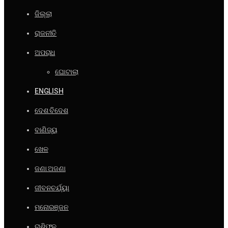
ଜିଲ୍ଲା
ରାଜନୀତି
ଅପରାଧ
ଘୋଟାଲା
ENGLISH
ଦେଶ ବିଦେଶ
ବାଣିଜ୍ୟ
ଖେଳ
ଜଣା ଅଜଣା
ଜୀବନଚର୍ଯ୍ୟା
ମନୋରଞ୍ଜନ
ରାଶିଫଳ