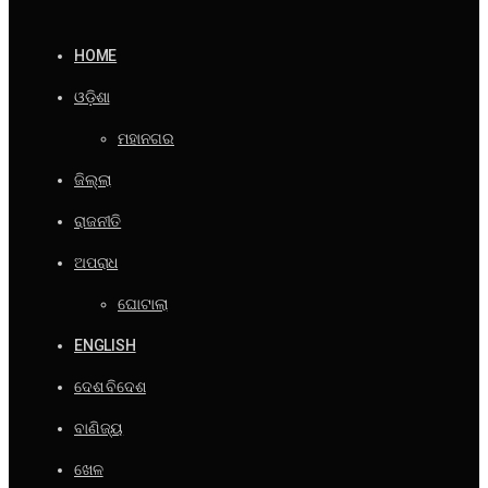
HOME
ଓଡ଼ିଶା
ମହାନଗର
ଜିଲ୍ଲା
ରାଜନୀତି
ଅପରାଧ
ଘୋଟାଲା
ENGLISH
ଦେଶ ବିଦେଶ
ବାଣିଜ୍ୟ
ଖେଳ