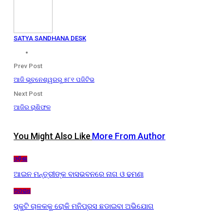
SATYA SANDHANA DESK
Prev Post
ଆଜି ଭୁବନେଶ୍ୱରରୁ ୫୮୧ ପଜିଟିଭ
Next Post
ଆଜିର ରାଶିଫଳ
You Might Also Like
More From Author
ଓଡ଼ିଶା
ଆଇନ ମନ୍ତ୍ରୀଙ୍କ ବାସଭବନରେ ନାଗ ଓ ଢମଣା
ଅପରାଧ
ସ୍କୁଟି ଚାଳକକୁ ରୋକି ମନିପ୍ରସ ଛଡାଇବା ଅଭିଯୋଗ