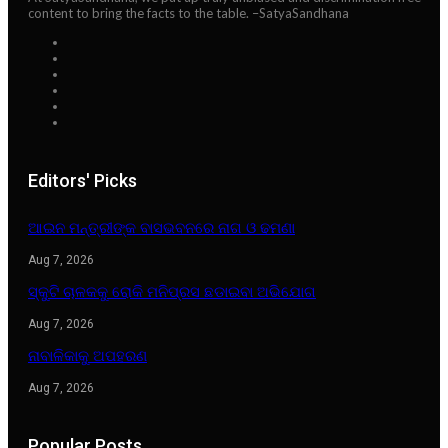
content to bring the facts to the table. –SatyaSandhana
Editors' Picks
ଆଇନ ମନ୍ତ୍ରୀଙ୍କ ବାସଭବନରେ ନାଗ ଓ ଢମଣା
Aug 7, 2026
ସ୍କୁଟି ଚାଳକକୁ ରୋକି ମନିପ୍ରସ ଛଡାଇବା ଅଭିଯୋଗ
Aug 7, 2026
ନାବାଳିକାକୁ ଅପହରଣ
Aug 7, 2026
Popular Posts