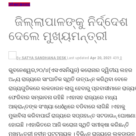
ଓଡ଼ିଶା
ମହାନଗର
ଜିଲ୍ଲାପାଳଙ୍କୁ ନିର୍ଦ୍ଦେଶ
ଦେଲେ ମୁଖ୍ୟମନ୍ତ୍ରୀ
By
SATYA SANDHANA DESK
Last updated
Apr 20, 2021
439
0
ଭୁବନେଶ୍ୱର,୨୦/୪(ଏସଏସନିୟୁଜ) କରୋନାର ଦ୍ୱିତୀୟ ଲହର
ଅନ୍ୟ ରାଜ୍ୟରେ ସାଂଘାତିକ ସ୍ଥିତି ଉତ୍ପନ୍ନ କରିଥିବା ବେଳେ
ରାଜ୍ୟଗୁଡିକରେ ଲକଡାଉନ ଲାଗୁ ହେବାରୁ ପ୍ରବାସୀମାନେ ରାଜ୍ୟକ
ଫେରିବାର ସମ୍ଭାବନା ରହିଛି ।ଏହାସହ ରାଜ୍ୟରେ ମଧ୍ୟ
ଆକ୍ରାନ୍ତଙ୍କ ସଂଖ୍ୟା ଧେôଧିରେ ବଡିବାରେ ଲାଗିଛି ।ଏହାକୁ
ମୁକାବିଲା କରିବାପାଇଁ ରାଜ୍ୟରେ ସପ୍ତାହାନ୍ତ ସଟଡାଉନ୍ ଘୋଷଣା
ହୋଇଛି ।ଏହାଭିତରେ ଆଜି କରୋନା ସ୍ଥିତି ସମୀକ୍ଷା କରିଛନ୍ତି
ମୁଖମନ୍ତ୍ରୀ ନବୀନ ପଟ୍ଟନାୟକ । ବିଭିନ୍ନ ରାଜ୍ୟରେ ଲକଡାଉନ