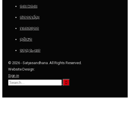
ଜଣା ଅଜଣା
ଜୀବନଚର୍ଯ୍ୟା
ମନୋରଞ୍ଜନ
ରାଶିଫଳ
ସତ୍ୟ ସନ୍ଧାନ
© 2026 - Satyasandhana. All Rights Reserved.
Website Design:
Sign in