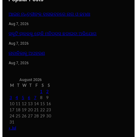
ଆଇନ ମନ୍ତ୍ରୀଙ୍କ ବାସଭବନରେ ନାଗ ଓ ଢମଣା
Aug 7, 2026
ସ୍କୁଟି ଚାଳକକୁ ରୋକି ମନିପ୍ରସ ଛଡାଇବା ଅଭିଯୋଗ
Aug 7, 2026
ନାବାଳିକାକୁ ଅପହରଣ
Aug 7, 2026
August 2026
M
T
W
T
F
S
S
1
2
3
4
5
6
7
8
9
10
11
12
13
14
15
16
17
18
19
20
21
22
23
24
25
26
27
28
29
30
31
« Jul