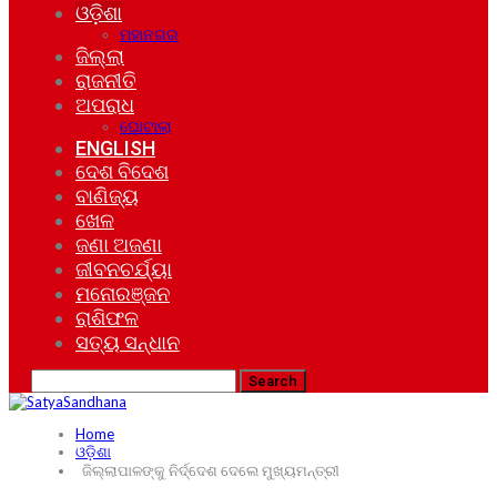
ଓଡ଼ିଶା
ମହାନଗର
ଜିଲ୍ଲା
ରାଜନୀତି
ଅପରାଧ
ଘୋଟାଲା
ENGLISH
ଦେଶ ବିଦେଶ
ବାଣିଜ୍ୟ
ଖେଳ
ଜଣା ଅଜଣା
ଜୀବନଚର୍ଯ୍ୟା
ମନୋରଞ୍ଜନ
ରାଶିଫଳ
ସତ୍ୟ ସନ୍ଧାନ
Home
ଓଡ଼ିଶା
ଜିଲ୍ଲାପାଳଙ୍କୁ ନିର୍ଦ୍ଦେଶ ଦେଲେ ମୁଖ୍ୟମନ୍ତ୍ରୀ