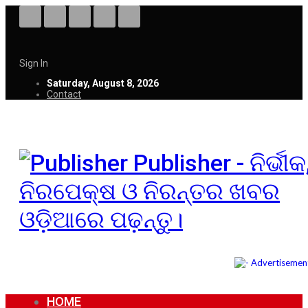
Sign In
Saturday, August 8, 2026
Contact
Publisher - ନିର୍ଭୀକ
ନିରପେକ୍ଷ ଓ ନିରନ୍ତର ଖବର
ଓଡ଼ିଆରେ ପଢ଼ନ୍ତୁ।
HOME