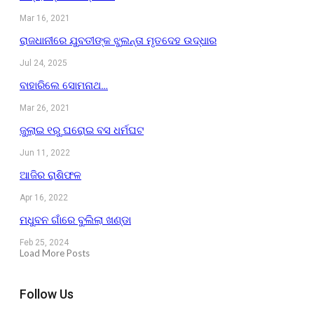
Mar 16, 2021
ରାଜଧାନୀରେ ଯୁବତୀଙ୍କ ଝୁଲନ୍ତା ମୃତଦେହ ଉଦ୍ଧାର
Jul 24, 2025
ବାହାରିଲେ ସୋମନାଥ…
Mar 26, 2021
ଜୁଲାଇ ୧ରୁ ଘରୋଇ ବସ ଧର୍ମଘଟ
Jun 11, 2022
ଆଜିର ରାଶିଫଳ
Apr 16, 2022
ମଧୁବନ ଗାଁରେ ବୁଲିଲା ଖଣ୍ଡା
Feb 25, 2024
Load More Posts
Follow Us