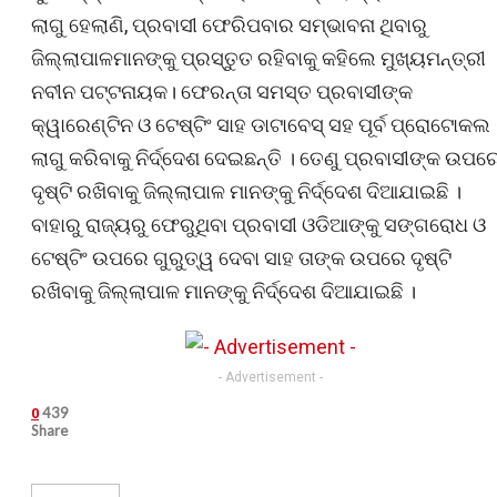
ଲାଗୁ ହେଲାଣି, ପ୍ରବାସୀ ଫେରିପବାର ସମ୍ଭାବନା ଥିବାରୁ
ଜିଲ୍ଲାପାଳମାନଙ୍କୁ ପ୍ରସ୍ତୁତ ରହିବାକୁ କହିଲେ ମୁଖ୍ୟମନ୍ତ୍ରୀ
ନବୀନ ପଟ୍ଟନାୟକ। ଫେରନ୍ତା ସମସ୍ତ ପ୍ରବାସୀଙ୍କ
କ୍ୱାରେଣ୍ଟିନ ଓ ଟେଷ୍ଟିଂ ସାହ ଡାଟାବେସ୍ ସହ ପୂର୍ବ ପ୍ରୋଟୋକଲ
ଲାଗୁ କରିବାକୁ ନିର୍ଦ୍ଦେଶ ଦେଇଛନ୍ତି । ତେଣୁ ପ୍ରବାସୀଙ୍କ ଉପର
ଦୃଷ୍ଟି ରଖିବାକୁ ଜିଲ୍ଲାପାଳ ମାନଙ୍କୁ ନିର୍ଦ୍ଦେଶ ଦିଆଯାଇଛି ।
ବାହାରୁ ରାଜ୍ୟରୁ ଫେରୁଥିବା ପ୍ରବାସୀ ଓଡିଆଙ୍କୁ ସଙ୍ଗରୋଧ ଓ
ଟେଷ୍ଟିଂ ଉପରେ ଗୁରୁତ୍ୱ ଦେବା ସାହ ତାଙ୍କ ଉପରେ ଦୃଷ୍ଟି
ରଖିବାକୁ ଜିଲ୍ଲାପାଳ ମାନଙ୍କୁ ନିର୍ଦ୍ଦେଶ ଦିଆଯାଇଛି ।
- Advertisement -
439
0
Share