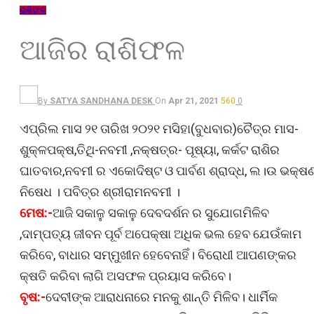
ରାଶିଫଳ
ଆଜିର ରାଶିଫଳ
By
SATYA SANDHANA DESK
On
Apr 21, 2021
560
0
ଏପ୍ରିଲ ମାସ ୨୧ ତାରିଖ ୨୦୨୧ ମସିହା(ବୁଧବାର)ଚୈତ୍ର ମାସ-
ଶୁକ୍ଳପକ୍ଷ,ତିଥି-ନବମୀ ,ନକ୍ଷତ୍ର- ପୂଷ୍ୟା, କର୍କଟ ରାଶିର
ଘାତବାର,ନବମୀ ର ଏକୋଦିଷ୍ଟ ଓ ପାର୍ବଣ ଶ୍ରାଦ୍ଧ, ଲ।ଉ ଭକ୍ଷ
ନିଷେଧ । ପବିତ୍ର ଶ୍ରୀରାମନବମୀ ।
ମେଷ:-
ଆଜି ସକାଳୁ ସକାଳୁ ଦେବଦର୍ଶନ ର ସୁଯୋଗମିଳିବ
,ଦାମ୍ପତ୍ୟ ଜୀବନ ପୂର୍ବ ଅପେକ୍ଷା ଅଧିକ ଭଲ ହେବ ଯେଉଁକାମ
କରିବେ, ବାଧାର ସମ୍ମୁଖୀନ ହେବେନାହିଁ। ବିରୋଧୀ ଆପଣଙ୍କର
କ୍ଷତି କରିବା ଲାଗି ଅସଫଳ ପ୍ରୟାସ କରିବେ।
ବୃଷ:-
ଦେବୀଙ୍କ ଆରାଧନାରେ ମନକୁ ଶାନ୍ତି ମିଳିବ। ଧାର୍ମିକ