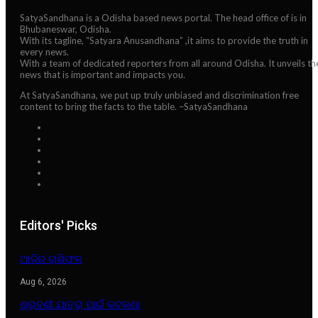
SatyaSandhana is a Odisha based news portal. The head office of is in
Bhubaneswar, Odisha.
With its tagline, “Satyara Anusandhana” ,it aims to provide the truth in
every news.
With a team of dedicated reporters from all around Odisha. It unveils th
news that is important and impacts you.
At SatyaSandhana, we put up truly unbiased and discrimination free
content to bring the facts to the table. –SatyaSandhana
Editors' Picks
ଆଜିର ରାଶିଫଳ
Aug 6, 2026
ଶ୍ରାବଣୀ ଯାତ୍ରା ପାଇଁ କଟକଣା