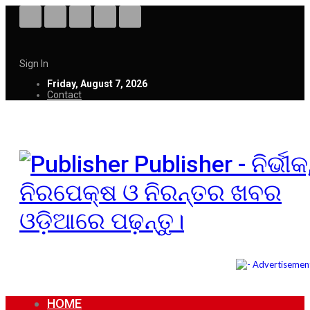
Sign In
Friday, August 7, 2026
Contact
Publisher - ନିର୍ଭୀକ
ନିରପେକ୍ଷ ଓ ନିରନ୍ତର ଖବର
ଓଡ଼ିଆରେ ପଢ଼ନ୍ତୁ।
HOME