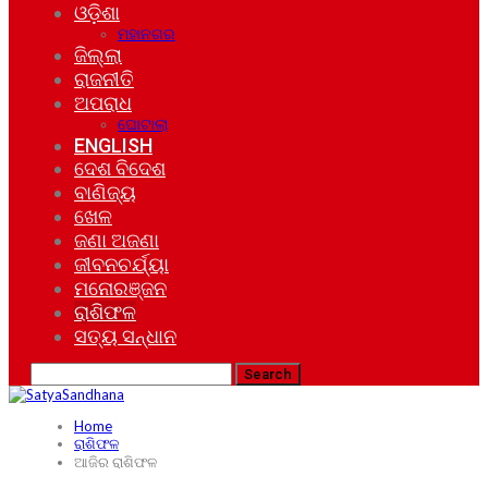
ଓଡ଼ିଶା
ମହାନଗର
ଜିଲ୍ଲା
ରାଜନୀତି
ଅପରାଧ
ଘୋଟାଲା
ENGLISH
ଦେଶ ବିଦେଶ
ବାଣିଜ୍ୟ
ଖେଳ
ଜଣା ଅଜଣା
ଜୀବନଚର୍ଯ୍ୟା
ମନୋରଞ୍ଜନ
ରାଶିଫଳ
ସତ୍ୟ ସନ୍ଧାନ
Home
ରାଶିଫଳ
ଆଜିର ରାଶିଫଳ