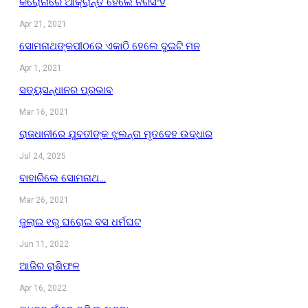
କରୋନାରେ ଆକ୍ରାନ୍ତ ହେଲେ ନରସିଂହ
Apr 21, 2021
ସୋମନାଥଙ୍କପୀଠରେ ଏକାଠି ହେଲେ ଦୁଇଟି ମନ
Apr 1, 2021
ସତ୍ୟସନ୍ଧାନର ପ୍ରଭାବ
Mar 16, 2021
ରାଜଧାନୀରେ ଯୁବତୀଙ୍କ ଝୁଲନ୍ତା ମୃତଦେହ ଉଦ୍ଧାର
Jul 24, 2025
ବାହାରିଲେ ସୋମନାଥ…
Mar 26, 2021
ଜୁଲାଇ ୧ରୁ ଘରୋଇ ବସ ଧର୍ମଘଟ
Jun 11, 2022
ଆଜିର ରାଶିଫଳ
Apr 16, 2022