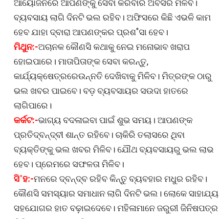
ଆୟୋଜନରେ ଆପଣଙ୍କୁ ସେବା କରିବାର ଅବସର ମିଳିବ।
ବ୍ୟବସାୟ ଲାଗି ଦିନଟି ଭଲ ରହିବ। ଅଫିସରେ କିଛି ଏଭଳି କାମ
ହେବ ଯାହା ଦ୍ବାରା ଆପଣଙ୍କର ପ୍ରଶ˚ସା ହେବ।
ମିଥୁନ:-
ଅଚାନକ କୌଣସି କଥାକୁ ନେଇ ମନୋଭାବ ଖରାପ
ହୋଇପାରେ। ମାତାପିତାଙ୍କ ସେବା କରନ୍ତୁ,
କାର୍ଯ୍ୟକ୍ଷେତ୍ରରେଉନ୍ନତି ଦେଖିବାକୁ ମିଳିବ। ମିତ୍ରଙ୍କ ଠାରୁ
ଭଲ ଖବର ପାଇବେ। ବଡ଼ ବ୍ୟବସାୟର ସଉଦା ହାତରେ
ଲାଗିପାରେ।
କର୍କଟ:-
ଭାଗ୍ୟ ବଦଳାଇବା ପାଇଁ ଶୁଭ ସମୟ। ଆପଣଙ୍କ
ପ୍ରତିଦ୍ବନ୍ଦ୍ବୀ ଶାନ୍ତ ରହିବେ। ଚାକିରି ତଲାସରେ ଥିବା
ବ୍ୟକ୍ତିଙ୍କୁ ଭଲ ଖବର ମିଳିବ। ଯୌଥ ବ୍ୟବସାୟରୁ ଭଲ ଲାଭ
ହେବ। ପ୍ରେମରେ ସଫଳତା ମିଳିବ।
ସି˚ହ:-
ମନରେ ଦ୍ବନ୍ଦ୍ବ ରହିବ କିନ୍ତୁ ବ୍ୟବହାର ମଧୁର ରହିବ।
କୌଣସି ସମସ୍ୟାର ସମାଧାନ ଲାଗି ଦିନଟି ଭଲ। ଲୋକେ ସାହାଯ୍ୟ
ସହଯୋଗର ହାତ ବଢ଼ାଇଦେବେ। ମହିଳାମାନେ ଜରୁରୀ ଜିନିଷପତ୍ର