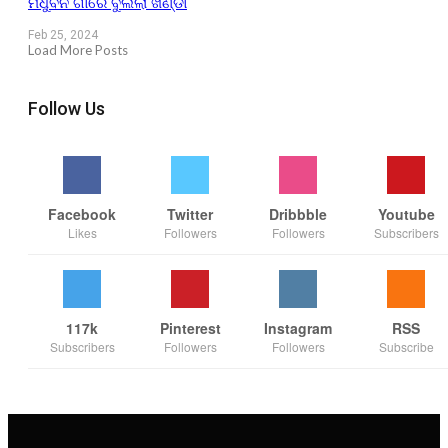
ମଧୁବନ ଗାଁରେ ବୁଲିଲା ଖଣ୍ଡା
Feb 25, 2024
Load More Posts
Follow Us
Facebook
Twitter
Dribbble
Youtube
Likes
Followers
Followers
Subscribers
117k
Pinterest
Instagram
RSS
Subscribers
Followers
Followers
Subscribe