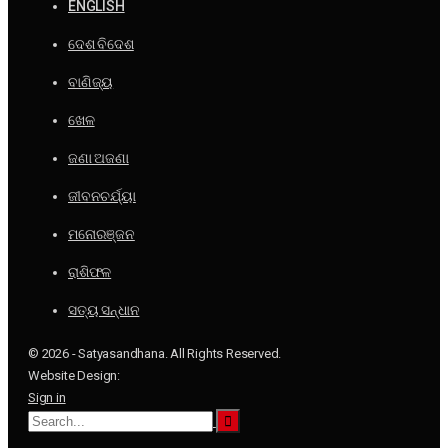
ENGLISH
ଦେଶ ବିଦେଶ
ବାଣିଜ୍ୟ
ଖେଳ
ଜଣା ଅଜଣା
ଜୀବନଚର୍ଯ୍ୟା
ମନୋରଞ୍ଜନ
ରାଶିଫଳ
ସତ୍ୟ ସନ୍ଧାନ
© 2026 - Satyasandhana. All Rights Reserved.
Website Design:
Sign in