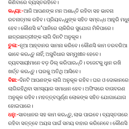
କିଣିବାରେ ବ୍ୟସ୍ତରହିବେ।
କନ୍ୟା:-
ଆଜି ଆପଣଙ୍କ ମନ ଅଶାନ୍ତି ରହିବା ସହ ଭାବନା
ରଚନାତ୍ମକ ରହିବ। ପ୍ରିୟବନ୍ଧୁଙ୍କ ସହିତ ସମ୍ବନ୍ଧ ଆହୁରି ମଧ
ହେବ। କୌଣସି କ˚ପାନିରେ ଚାକିରିର ସୁଯୋଗ ମିଳିପାରେ।
ଛାତ୍ରଛାତ୍ରୀଙ୍କ ଲାଗି ଦିନଟି ଅନୁକୂଳ।
ତୁଳା:-
ନୂଆ ଆହ୍ବାନର ସାମନା କରିବେ। କୌଣସି କାମ ତରବରିଆ
ଭାବେ କରନ୍ତୁ ନାହିଁ; ଅସୁବିଧାର ସମ୍ମୁଖୀନ ହେବେ।
ବ୍ୟବସାୟୀମାନେ ବଡ଼ ଡିଲ୍ କରିପାରନ୍ତି। ବଜେଟକୁ ଧୢାନ ରଖି
ଖର୍ଚ୍ଚ କରନ୍ତୁ। ଘରକୁ ଅତିଥି ଆସିବେ।
ବିଛା:-
ଦିନଟି ଆପଣଙ୍କ ଲାଗି ଅନୁକୂଳ ରହିବ। ଘର ଓ ଦୋକାନରେ
ଲାଗିରହିଥିବା ସମସ୍ୟାର ସମାଧାନ ହେବ। ଅଫିସରେ ବାତାବରଣ
ଅନୁକୂଳ ରହିବ। ମହତ୍ତ୍ବପୂର୍ଣ୍ଣ ଲୋକଙ୍କ ସହିତ ଯୋଗାଯୋଗ
ହୋଇପାରେ।
ଧନୁ:-
ସାବଧାନର ସହ କାମ କରନ୍ତୁ, ଲାଭ ପାଇବେ। ବ୍ୟସ୍ତତାରେ
ରହିବା ସତ୍ତ୍ବେ ଅୟସ ପାଇଁ ସମୟ ବାହାର କରିନେବେ। କୌଣସି