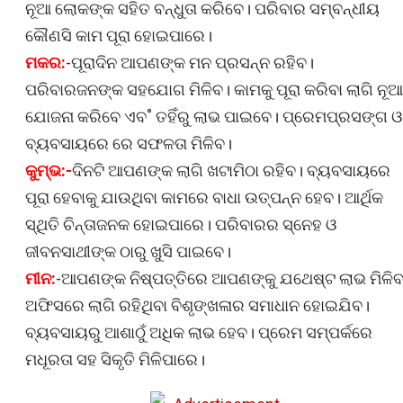
ନୂଆ ଲୋକଙ୍କ ସହିତ ବନ୍ଧୁତା କରିବେ। ପରିବାର ସମ୍ବନ୍ଧୀୟ
କୌଣସି କାମ ପୂରା ହୋଇପାରେ।
ମକର:
-ପୂରାଦିନ ଆପଣଙ୍କ ମନ ପ୍ରସନ୍ନ ରହିବ।
ପରିବାରଜନଙ୍କ ସହଯୋଗ ମିଳିବ। କାମକୁ ପୂରା କରିବା ଲାଗି ନୂଆ
ଯୋଜନା କରିବେ ଏବ˚ ତହିଁରୁ ଲାଭ ପାଇବେ। ପ୍ରେମପ୍ରସଙ୍ଗ ଓ
ବ୍ୟବସାୟରେ ରେ ସଫଳତା ମିଳିବ।
କୁମ୍ଭ:-
ଦିନଟି ଆପଣଙ୍କ ଲାଗି ଖଟାମିଠା ରହିବ। ବ୍ୟବସାୟରେ
ପୂରା ହେବାକୁ ଯାଉଥିବା କାମରେ ବାଧା ଉତ୍ପନ୍ନ ହେବ। ଆର୍ଥିକ
ସ୍ଥିତି ଚିନ୍ତାଜନକ ହୋଇପାରେ। ପରିବାରର ସ୍ନେହ ଓ
ଜୀବନସାଥୀଙ୍କ ଠାରୁ ଖୁସି ପାଇବେ।
ମୀନ:
-ଆପଣଙ୍କ ନିଷ୍ପତ୍ତିରେ ଆପଣଙ୍କୁ ଯଥେଷ୍ଟ ଲାଭ ମିଳି
ଅଫିସରେ ଲାଗି ରହିଥିବା ବିଶୃଙ୍ଖଳାର ସମାଧାନ ହୋଇଯିବ।
ବ୍ୟବସାୟରୁ ଆଶାଠୁଁ ଅଧିକ ଲାଭ ହେବ। ପ୍ରେମ ସମ୍ପର୍କରେ
ମଧୂରତା ସହ ସିକୃତି ମିଳିପାରେ।