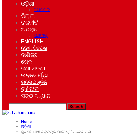
ଓଡ଼ିଶା
ମହାନଗର
ଜିଲ୍ଲା
ରାଜନୀତି
ଅପରାଧ
ଘୋଟାଲା
ENGLISH
ଦେଶ ବିଦେଶ
ବାଣିଜ୍ୟ
ଖେଳ
ଜଣା ଅଜଣା
ଜୀବନଚର୍ଯ୍ୟା
ମନୋରଞ୍ଜନ
ରାଶିଫଳ
ସତ୍ୟ ସନ୍ଧାନ
Home
ଓଡ଼ିଶା
ଜୁନ୍ ୧୫ ଯାଏଁ ଭକ୍ତଙ୍କ ପାଇଁ ଶ୍ରୀମନ୍ଦିର ମନା