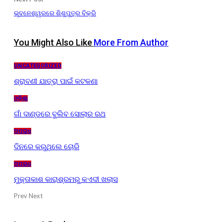
ଭୁବନେଶ୍ୱରରେ ଶିଶୁପୁତ୍ର ବିକ୍ରି
You Might Also Like
More From Author
UNCATEGORIZED
ଶ୍ରାବଣୀ ଯାତ୍ରା ପାଇଁ କଟକଣା
ଓଡ଼ିଶା
ଗାଁ ଦାଣ୍ଡରେ ବୁଲିବ ସୋଲାର ରଥ
ଅପରାଧ
ଦିନରେ କରୁଥିଲେ ଚୋରି
ଅପରାଧ
ମୁକ୍ତାକାଶ କାରାଶ୍ରମରୁ କଏଦୀ ଖଲାସ
Prev
Next