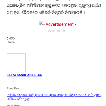
ଶ୍ରୀମନ୍ଦିର ଅଫିସିଆଲଙ୍କୁ ନେଇ ହୋଇଥିବା ଗୁରୁତ୍ୱପୂର୍ଣ୍ଣ
ସମୀକ୍ଷା ବୈଠକରେ ଏହିଭଳି ନିଷ୍ପତି ନିଆଯାଇଛି ।
- Advertisement -
435
0
Share
SATYA SANDHANA DESK
Prev Post
ନଜଣାଇ ସଙ୍ଗୀତ କାର୍ଯ୍ୟକ୍ରମ ଆୟୋଜନ ମହଙ୍ଗା ପଡିଲା-ପାଦତଳେ ପଡି କ୍ଷମା
ମାଗିଲେ ଦଳିତପୁରୁଷ
Next Post