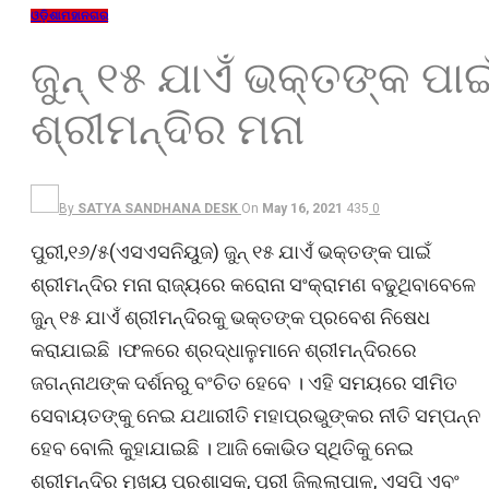
ଓଡ଼ିଶା
ମହାନଗର
ଜୁନ୍ ୧୫ ଯାଏଁ ଭକ୍ତଙ୍କ ପାଇ
ଶ୍ରୀମନ୍ଦିର ମନା
By
SATYA SANDHANA DESK
On
May 16, 2021
435
0
ପୁରୀ,୧୬/୫(ଏସଏସନିୟୁଜ) ଜୁନ୍ ୧୫ ଯାଏଁ ଭକ୍ତଙ୍କ ପାଇଁ
ଶ୍ରୀମନ୍ଦିର ମନା ରାଜ୍ୟରେ କରୋନା ସଂକ୍ରାମଣ ବଢୁଥିବାବେଳେ
ଜୁନ୍ ୧୫ ଯାଏଁ ଶ୍ରୀମନ୍ଦିରକୁ ଭକ୍ତଙ୍କ ପ୍ରବେଶ ନିଷେଧ
କରାଯାଇଛି ।ଫଳରେ ଶ୍ରଦ୍ଧାଳୁମାନେ ଶ୍ରୀମନ୍ଦିରରେ
ଜଗନ୍ନାଥଙ୍କ ଦର୍ଶନରୁ ବଂଚିତ ହେବେ । ଏହି ସମୟରେ ସୀମିତ
ସେବାୟତଙ୍କୁ ନେଇ ଯଥାରୀତି ମହାପ୍ରଭୁଙ୍କର ନୀତି ସମ୍ପନ୍ନ
ହେବ ବୋଲି କୁହାଯାଇଛି । ଆଜି କୋଭିଡ ସ୍ଥିତିକୁ ନେଇ
ଶ୍ରୀମନ୍ଦିର ମୁଖ୍ୟ ପ୍ରଶାସକ, ପୁରୀ ଜିଲ୍ଲାପାଳ, ଏସପି ଏବଂ