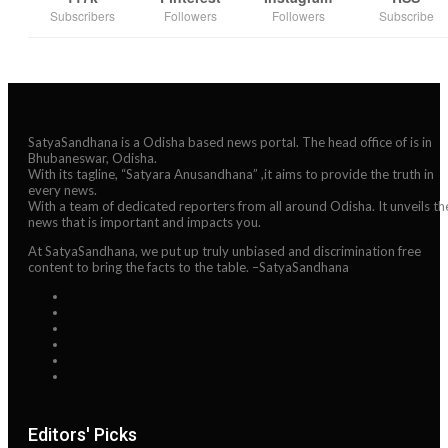
Subscribers
Followers
Followers
Subscribe
SatyaSandhana is a Odisha based news portal. The head office of is in
Bhubaneswar, Odisha.
With its tagline, “Satyara Anusandhana” ,it aims to provide the truth in
every news.
With a team of dedicated reporters from all around Odisha. It unveils th
news that is important and impacts you.
At SatyaSandhana, we put up truly unbiased and discrimination free
content to bring the facts to the table. –SatyaSandhana
Editors' Picks