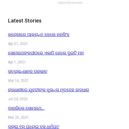
- Advertisement -
Latest Stories
କରୋନାରେ ଆକ୍ରାନ୍ତ ହେଲେ ନରସିଂହ
Apr 21, 2021
ସୋମନାଥଙ୍କପୀଠରେ ଏକାଠି ହେଲେ ଦୁଇଟି ମନ
Apr 1, 2021
ସତ୍ୟସନ୍ଧାନର ପ୍ରଭାବ
Mar 16, 2021
ରାଜଧାନୀରେ ଯୁବତୀଙ୍କ ଝୁଲନ୍ତା ମୃତଦେହ ଉଦ୍ଧାର
Jul 24, 2025
ବାହାରିଲେ ସୋମନାଥ…
Mar 26, 2021
ଜୁଲାଇ ୧ରୁ ଘରୋଇ ବସ ଧର୍ମଘଟ