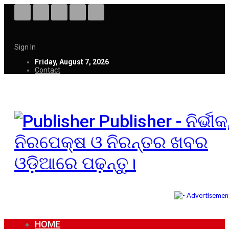
Sign In
Friday, August 7, 2026
Contact
Publisher - ନିର୍ଭୀକ
ନିରପେକ୍ଷ ଓ ନିରନ୍ତର ଖବର
ଓଡ଼ିଆରେ ପଢ଼ନ୍ତୁ।
HOME