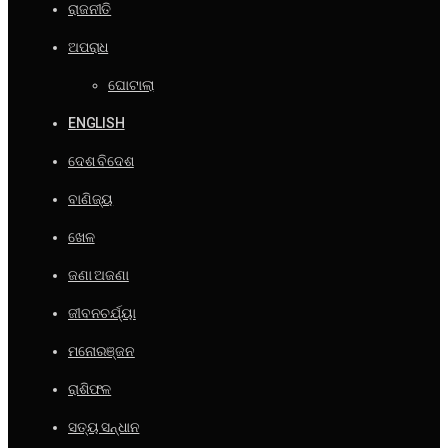
ରାଜନୀତି
ଅପରାଧ
ଘୋଟାଲା
ENGLISH
ଦେଶ ବିଦେଶ
ବାଣିଜ୍ୟ
ଖେଳ
ଜଣା ଅଜଣା
ଜୀବନଚର୍ଯ୍ୟା
ମନୋରଞ୍ଜନ
ରାଶିଫଳ
ସତ୍ୟ ସନ୍ଧାନ