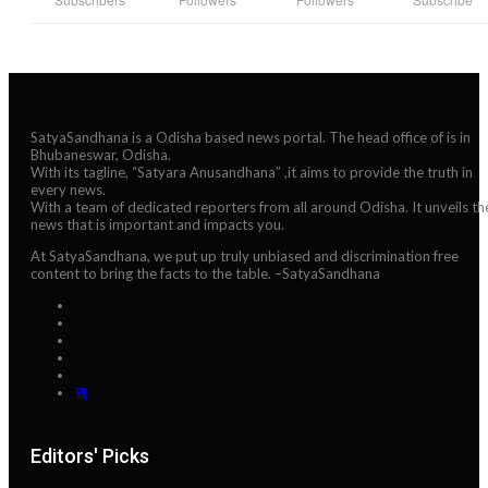
SatyaSandhana is a Odisha based news portal. The head office of is in
Bhubaneswar, Odisha.
With its tagline, “Satyara Anusandhana” ,it aims to provide the truth in
every news.
With a team of dedicated reporters from all around Odisha. It unveils th
news that is important and impacts you.
At SatyaSandhana, we put up truly unbiased and discrimination free
content to bring the facts to the table. –SatyaSandhana
Editors' Picks