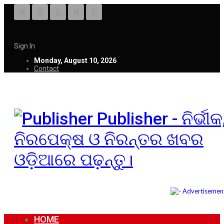
Sign In
Monday, August 10, 2026
Contact
Publisher - ନିର୍ଭୀକ
ନିରପେକ୍ଷ ଓ ନିରନ୍ତର ଖବର
ଓଡ଼ିଆରେ ପଢ଼ନ୍ତୁ।
HOME