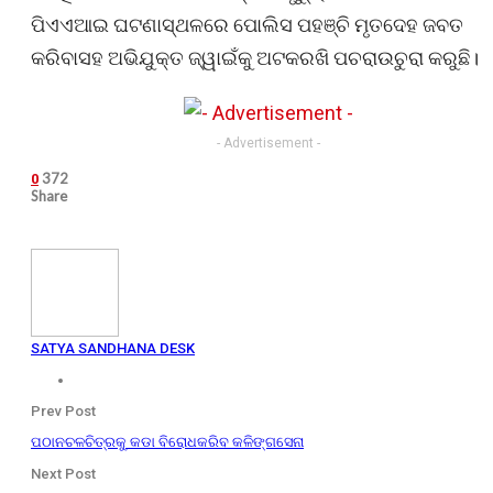
ପିଏଏଆଇ ଘଟଣାସ୍ଥଳରେ ପୋଲିସ ପହଞ୍ଚି ମୃତଦେହ ଜବତ
କରିବାସହ ଅଭିଯୁକ୍ତ ଜ୍ୱାଇଁକୁ ଅଟକରଖି ପଚରାଉଚୁରା କରୁଛି।
- Advertisement -
372
0
Share
SATYA SANDHANA DESK
Prev Post
ପଠାନଚଳଚିତ୍ରକୁ କଡା ବିରୋଧକରିବ କଳିଙ୍ଗସେନା
Next Post