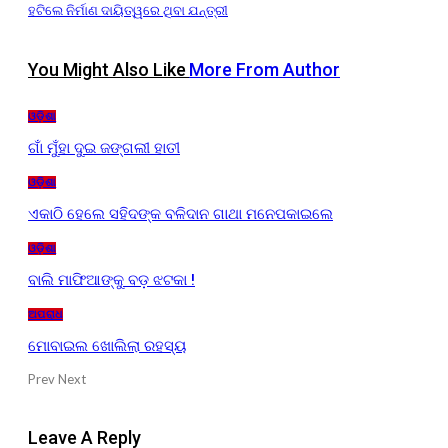
ହଟିଲେ ନିର୍ମାଣ ଦାୟିତ୍ୱରେ ଥିବା ଯନ୍ତ୍ରୀ
You Might Also Like
More From Author
ଓଡ଼ିଶା
ଗାଁ ମୁଁହା ଦୁଇ ଜଙ୍ଗଲୀ ହାତୀ
ଓଡ଼ିଶା
ଏକାଠି ହେଲେ ସହିଦଙ୍କ ବଳିଦାନ ଗାଥା ମନେପକାଇଲେ
ଓଡ଼ିଶା
ବାଲି ମାଫିଆଙ୍କୁ ବଡ଼ ଝଟକା !
ଅପରାଧ
ମୋବାଇଲ ଖୋଲିଲା ରହସ୍ୟ
Prev
Next
Leave A Reply