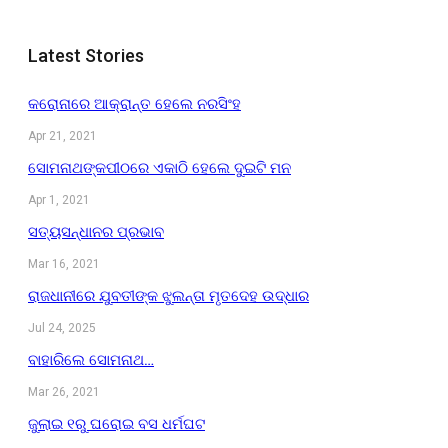
Latest Stories
କରୋନାରେ ଆକ୍ରାନ୍ତ ହେଲେ ନରସିଂହ
Apr 21, 2021
ସୋମନାଥଙ୍କପୀଠରେ ଏକାଠି ହେଲେ ଦୁଇଟି ମନ
Apr 1, 2021
ସତ୍ୟସନ୍ଧାନର ପ୍ରଭାବ
Mar 16, 2021
ରାଜଧାନୀରେ ଯୁବତୀଙ୍କ ଝୁଲନ୍ତା ମୃତଦେହ ଉଦ୍ଧାର
Jul 24, 2025
ବାହାରିଲେ ସୋମନାଥ…
Mar 26, 2021
ଜୁଲାଇ ୧ରୁ ଘରୋଇ ବସ ଧର୍ମଘଟ