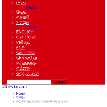
ଓଡ଼ିଶା
ମହାନଗର
ଜିଲ୍ଲା
ରାଜନୀତି
ଅପରାଧ
ଘୋଟାଲା
ENGLISH
ଦେଶ ବିଦେଶ
ବାଣିଜ୍ୟ
ଖେଳ
ଜଣା ଅଜଣା
ଜୀବନଚର୍ଯ୍ୟା
ମନୋରଞ୍ଜନ
ରାଶିଫଳ
ସତ୍ୟ ସନ୍ଧାନ
Home
ଅପରାଧ
ଜ୍ୱାଇଁର ଛୁରାମାଡ଼ରେ ଚାଲିଗଲା ଶଶୁର ଜୀବନ