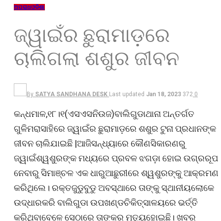
ଅପରାଧ
ଓଡ଼ିଶା
ଜ୍ୱାଇଁର ଛୁରାମାଡ଼ରେ
ଚାଲିଗଲା ଶଶୁର ଜୀବନ
By
SATYA SANDHANA DESK
Last updated
Jan 18, 2023
372
0
କନ୍ଧମାଳ,୧୮।୧(ଏସଏସନିଉଜ)ବାଲିଗୁଡାଥାନା ଅନ୍ତର୍ଗତ
ଗୁଳିମରାସାହିରେ ଜ୍ୱାଇଁର ଛୁରାମାଡ଼ରେ ଶଶୁର ଟୁନା ପ୍ରଧାନଙ୍କ
ଜୀବନ ଚାଲିଯାଇଛି |ଆଜିସନ୍ଧ୍ୟାରେ କୌଣସିକାରଣରୁ
ଜ୍ୱାଇଁଶ୍ୱଶୁରଙ୍କ ମଧ୍ୟରେ ପ୍ରବଳ ଝଗଡ଼ା ହୋଇ ଉଗ୍ରରୂପ
ନେବାରୁ ସିମାଞ୍ଚଳ ଏକ ଧାରୁଆଛୁରୀରେ ଶ୍ୱଶୁରଙ୍କୁ ଆକ୍ରମଣ
କରିଥିଲେ। ରକ୍ତଜୁଡୁବୁଡୁ ଅବସ୍ଥାରେ ତାଙ୍କୁ ସ୍ଥାନୀୟଲୋକେ
ଉଦ୍ଧାରକରି ବାଲିଗୁଡା ଉପଖଣ୍ଡଚିକିତ୍ସାଳୟରେ ଭର୍ତ୍ତି
କରିଥିବାବେଳେ ସେଠାରେ ତାଙ୍କର ମୃତ୍ୟୁହୋଇଛି। ଖବର