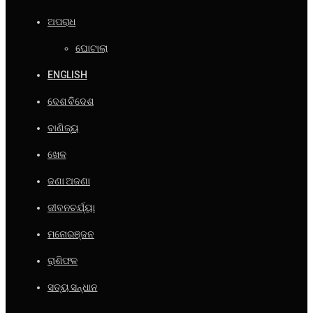
ଅପରାଧ
ଘୋଟାଲା
ENGLISH
ଦେଶ ବିଦେଶ
ବାଣିଜ୍ୟ
ଖେଳ
ଜଣା ଅଜଣା
ଜୀବନଚର୍ଯ୍ୟା
ମନୋରଞ୍ଜନ
ରାଶିଫଳ
ସତ୍ୟ ସନ୍ଧାନ