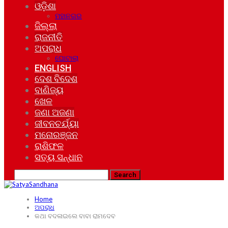
ଓଡ଼ିଶା
ମହାନଗର
ଜିଲ୍ଲା
ରାଜନୀତି
ଅପରାଧ
ଘୋଟାଲା
ENGLISH
ଦେଶ ବିଦେଶ
ବାଣିଜ୍ୟ
ଖେଳ
ଜଣା ଅଜଣା
ଜୀବନଚର୍ଯ୍ୟା
ମନୋରଞ୍ଜନ
ରାଶିଫଳ
ସତ୍ୟ ସନ୍ଧାନ
Home
ଅପରାଧ
କଥା ବଦଳାଇଲେ ବାବା ରାମଦେବ