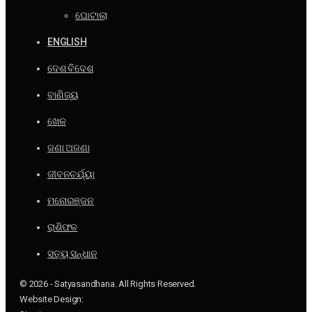
ଘୋଟାଲା
ENGLISH
ଦେଶ ବିଦେଶ
ବାଣିଜ୍ୟ
ଖେଳ
ଜଣା ଅଜଣା
ଜୀବନଚର୍ଯ୍ୟା
ମନୋରଞ୍ଜନ
ରାଶିଫଳ
ସତ୍ୟ ସନ୍ଧାନ
© 2026 - Satyasandhana. All Rights Reserved.
Website Design: