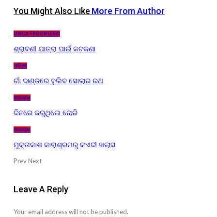
You Might Also Like
More From Author
UNCATEGORIZED
ଶ୍ରାବଣୀ ଯାତ୍ରା ପାଇଁ କଟକଣା
ଓଡ଼ିଶା
ଗାଁ ଦାଣ୍ଡରେ ବୁଲିବ ସୋଲାର ରଥ
ଅପରାଧ
ଦିନରେ କରୁଥିଲେ ଚୋରି
ଅପରାଧ
ମୁକ୍ତାକାଶ କାରାଶ୍ରମରୁ କଏଦୀ ଖଲାସ
Prev
Next
Leave A Reply
Your email address will not be published.