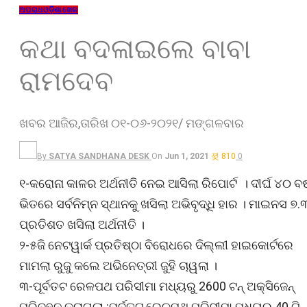
ଅପରାଧ
ଓଡ଼ିଶା
ଖେଳ
କଥା ବଦଳାଇଲେ ବାବା
ରାମଦେବ
ଖବର ଆଜିର,ତାରିଖ ୦୧-୦୬-୨୦୨୧/ ମଙ୍ଗଳବାର
By
SATYA SANDHANA DESK
On
Jun 1, 2021
810
0
୧-କରୋନା କାଳର ଅର୍ଥନୀତି ନେଇ ଆସିଲା ରିପୋର୍ଟ । ଦୀର୍ଘ ୪୦ ବର୍
ଭିତରେ ସର୍ବନିମ୍ନ ସ୍ଥାନକୁ ଖସିଲା ଅଭିବୃଦ୍ଧି ହାର । ମାଇନସ ୭.
ପ୍ରତିଶତ ଖସିଲା ଅର୍ଥନୀତି ।
୨-୫ଜି ନେଟୱାର୍କ ପ୍ରତିଷ୍ଠା ବିରୋଧରେ ଦିଲ୍ଲୀ ହାଇକୋର୍ଟରେ
ମାମଲା ରୁଜୁ କଲେ ଅଭିନେତ୍ରୀ ଜୁହି ଚାୱଲା ।
୩-ପୂର୍ବତଟ ରେଳପଥ ପରିସୀମା ମଧ୍ୟରୁ 2600 ଟନ୍ ଅକ୍ସିଜେନ୍
ପରିବହନ କରାଗଲା :ପୂର୍ବତଟ ରେଳପଥ ପରିସୀମା ମଧ୍ୟରୁ 40 ଟି