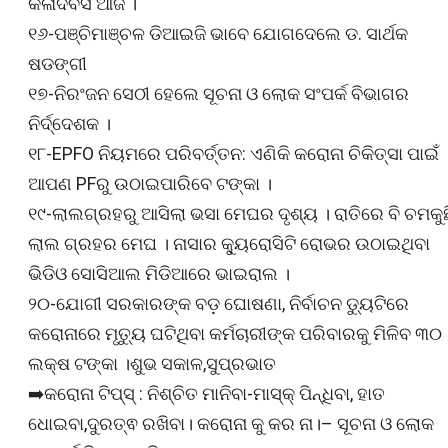
କଳାଦିବସ ଆଜି ।
୧୬-ପଞ୍ଚିମାଞ୍ଚଳ ଡିଆଇଜି ଭାବେ ଯୋଗଦେଲେ ଡ. ସାର୍ଥକ
ଷଡଙ୍ଗୀ
୧୭-ନିରଂଜନ ସେଠୀ ହେଲେ ସୂଚନା ଓ ଲୋକ ସଂପର୍କ ବିଭାଗର
ନିର୍ଦ୍ଦେଶକ ।
୧୮-EPFO ନିୟମରେ ପରିବର୍ତ୍ତନ: ଏଣିକି କରୋନା ଚିକିତ୍ସା ପାଇଁ
ଆପଣ PFରୁ ଉଠାଇପାରିବେ ଟଙ୍କା ।
୧୯-ଲାଲଗ୍ରହରୁ ଆସିଲା ଭସା ମେଘର ଦୃଶ୍ୟ । ରାତିରେ ବି ଚମକୁଛ
ଲାଲ ଗ୍ରହର ମେଘ । ନାସାର କ୍ୟୁରୋସିଟି ରୋଭର ଉଠାଇଥିବା
ଭିଡିଓ ସୋସିଆଲ ମିଡିଆରେ ଭାଇରାଲ ।
୨୦-ଯୋଗୀ ସରକାରଙ୍କ ବଡ଼ ଘୋଷଣା, ନିର୍ବାଚନ ଡ୍ୟୁଟିରେ
କରୋନାରେ ମୃତ୍ୟୁ ଘଟିଥିବା କର୍ମଚାରୀଙ୍କ ପରିବାରକୁ ମିଳିବ ୩୦
ଲକ୍ଷ ଟଙ୍କା ।ଶୁଭ ସକାଳ,ସୁପ୍ରଭାତ
➡️କରୋନା ଟିପ୍ସ୍ : ନିଶ୍ଚିତ ମାନିବା-ମାସ୍କ୍ ପିନ୍ଧିବା, ହାତ
ଧୋଇବା,ଦୁରତ୍ଵ ରଖିବା। କରୋନା କୁ କର ନା।– ସୂଚନା ଓ ଲୋକ