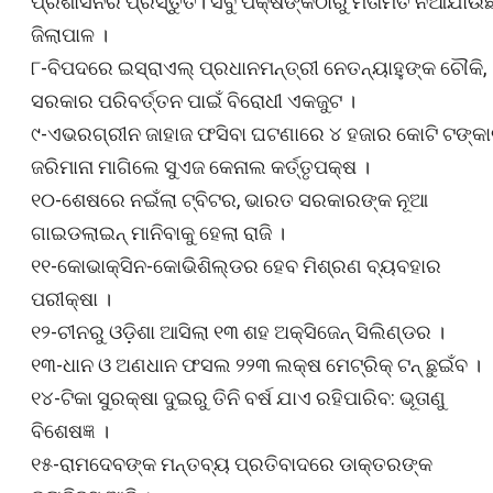
ପ୍ରଶାସନର ପ୍ରସ୍ତୁତି। ସବୁ ପକ୍ଷଙ୍କଠାରୁ ମତାମତ ନିଆଯାଉଛି
ଜିଲାପାଳ ।
୮-ବିପଦରେ ଇସ୍ରାଏଲ୍‌ ପ୍ରଧାନମନ୍ତ୍ରୀ ନେତନ୍ୟାହୁଙ୍କ ଚୌକି,
ସରକାର ପରିବର୍ତ୍ତନ ପାଇଁ ବିରୋଧୀ ଏକଜୁଟ ।
୯-ଏଭରଗ୍ରୀନ ଜାହାଜ ଫସିବା ଘଟଣାରେ ୪ ହଜାର କୋଟି ଟଙ୍କ
ଜରିମାନା ମାଗିଲେ ସୁଏଜ କେନାଲ କର୍ତ୍ତୃପକ୍ଷ ।
୧୦-ଶେଷରେ ନଇଁଲା ଟ୍ବିଟର, ଭାରତ ସରକାରଙ୍କ ନୂଆ
ଗାଇଡଲାଇନ୍‌ ମାନିବାକୁ ହେଲା ରାଜି ।
୧୧-କୋଭାକ୍ସିନ-କୋଭିଶିଲ୍ଡର ହେବ ମିଶ୍ରଣ ବ୍ୟବହାର
ପରୀକ୍ଷା ।
୧୨-ଚୀନରୁ ଓଡ଼ିଶା ଆସିଲା ୧୩ ଶହ ଅକ୍ସିଜେନ୍ ସିଲିଣ୍ଡର ।
୧୩-ଧାନ ଓ ଅଣଧାନ ଫସଲ ୨୨୩ ଲକ୍ଷ ମେଟ୍ରିକ୍‌ ଟନ୍‌ ଛୁଇଁବ ।
୧୪-ଟିକା ସୁରକ୍ଷା ଦୁଇରୁ ତିନି ବର୍ଷ ଯାଏ ରହିପାରିବ: ଭୂତାଣୁ
ବିଶେଷଜ୍ଞ ।
୧୫-ରାମଦେବଙ୍କ ମନ୍ତବ୍ୟ ପ୍ରତିବାଦରେ ଡାକ୍ତରଙ୍କ