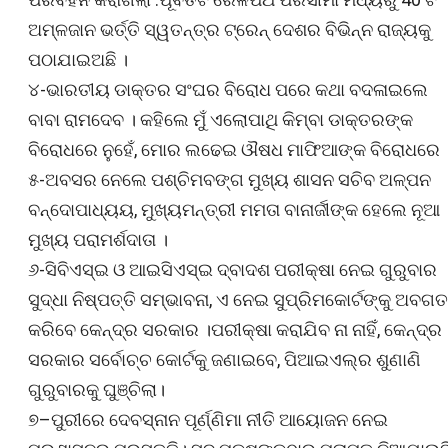
ଅମ୍ଳଜାନ ଭର୍ତ୍ତି ସ୍ୱତନ୍ତ୍ର ଟ୍ରେନ୍ ଦେଶର ବିଭିନ୍ନ ରାଜ୍ୟକୁ
ପଠାଯାଇଅଛି ।
୪-ଭାରତୀୟ ଡାକ୍ତର ସଂଘର ବିରୋଧ ପରେ କଥା ବଦଳାଇଲେ
ବାବା ରାମଦେବ । କହିଲେ ମୁଁ ଏଲୋପାଥି କିମ୍ବା ଡାକ୍ତରଙ୍କ
ବିରୋଧରେ ନୁହେଁ, ମୋର ଲଢେଇ ଔଷଧ ମାଫିଆଙ୍କ ବିରୋଧରେ 
୫-ଅବସର ନେଲେ ପଶ୍ଚିମବଙ୍ଗ ମୁଖ୍ୟ ଶାସନ ସଚିବ ଅଳ୍ପନ
ବନ୍ଦୋପାଧ୍ୟୟ, ମୁଖ୍ୟମନ୍ତ୍ରୀ ମମତା ବାନାର୍ଜୀଙ୍କ ହେଲେ ନୂଆ
ମୁଖ୍ୟ ପରାମର୍ଶଦାତା ।
୬-ସିବିଏସ୍‌ଇ ଓ ଆଇସିଏସ୍‌ଇ ଦ୍ବାଦଶ ପରୀକ୍ଷା ନେଇ ଗୁରୁବାର
ସୁଦ୍ଧା ନିଷ୍ପତ୍ତି ସମ୍ଭାବନା, ଏ ନେଇ ସୁପ୍ରିମକୋର୍ଟଙ୍କୁ ଅବଗତ
କରିବେ କେନ୍ଦ୍ର ସରକାର ।ପରୀକ୍ଷା କରାଯିବ ନା ନାହିଁ, କେନ୍ଦ୍ର
ସରକାର ସର୍ବୋଚ୍ଚ କୋର୍ଟକୁ ଜଣାଇବେ, ପିଆଇଏଲ୍‌ର ଶୁଣାଣି
ଗୁରୁବାରକୁ ଘୁଞ୍ଚିଲା।
୭–ପୁରୀରେ ଦେବସ୍ନାନ ପୂର୍ଣ୍ଣିମା ନୀତି ଆୟୋଜନ ନେଇ