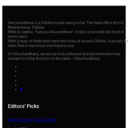
SatyaSandhana is a Odisha based news portal. The head office of is in
Bhubaneswar, Odisha.
With its tagline, “Satyara Anusandhana” ,it aims to provide the truth in
every news.
With a team of dedicated reporters from all around Odisha. It unveils th
news that is important and impacts you.
At SatyaSandhana, we put up truly unbiased and discrimination free
content to bring the facts to the table. –SatyaSandhana
Editors' Picks
ଶ୍ରାବଣୀ ଯାତ୍ରା ପାଇଁ କଟକଣା