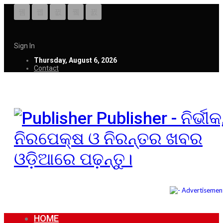
Sign In
Thursday, August 6, 2026
Contact
Publisher - ନିର୍ଭୀକ
ନିରପେକ୍ଷ ଓ ନିରନ୍ତର ଖବର
ଓଡ଼ିଆରେ ପଢ଼ନ୍ତୁ।
HOME