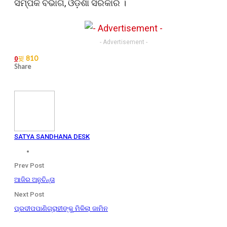
ସମ୍ପର୍କ ବିଭାଗ, ଓଡ଼ିଶା ସରକାର ।
- Advertisement -
810
0
Share
SATYA SANDHANA DESK
Prev Post
ଆଜିର ଅନୁଚିନ୍ତା
Next Post
ପ୍ରଦୀପପାଣିଗ୍ରାହୀଙ୍କୁ ମିଳିଲା ଜାମିନ