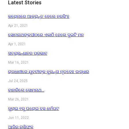
Latest Stories
କରୋନାରେ ଆକ୍ରାନ୍ତ ହେଲେ ନରସିଂହ
Apr 21, 2021
ସୋମନାଥଙ୍କପୀଠରେ ଏକାଠି ହେଲେ ଦୁଇଟି ମନ
Apr 1, 2021
ସତ୍ୟସନ୍ଧାନର ପ୍ରଭାବ
Mar 16, 2021
ରାଜଧାନୀରେ ଯୁବତୀଙ୍କ ଝୁଲନ୍ତା ମୃତଦେହ ଉଦ୍ଧାର
Jul 24, 2025
ବାହାରିଲେ ସୋମନାଥ…
Mar 26, 2021
ଜୁଲାଇ ୧ରୁ ଘରୋଇ ବସ ଧର୍ମଘଟ
Jun 11, 2022
ଆଜିର ରାଶିଫଳ