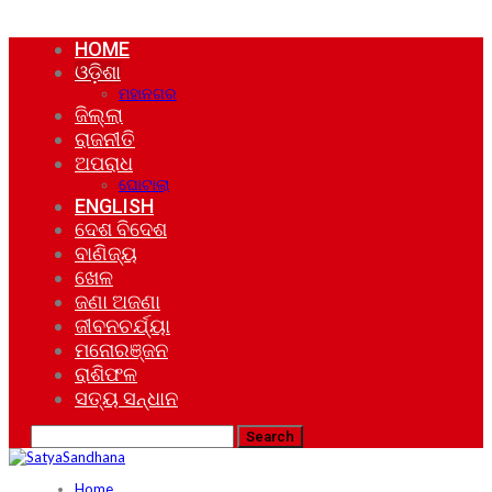
HOME
ଓଡ଼ିଶା
ମହାନଗର
ଜିଲ୍ଲା
ରାଜନୀତି
ଅପରାଧ
ଘୋଟାଲା
ENGLISH
ଦେଶ ବିଦେଶ
ବାଣିଜ୍ୟ
ଖେଳ
ଜଣା ଅଜଣା
ଜୀବନଚର୍ଯ୍ୟା
ମନୋରଞ୍ଜନ
ରାଶିଫଳ
ସତ୍ୟ ସନ୍ଧାନ
Home