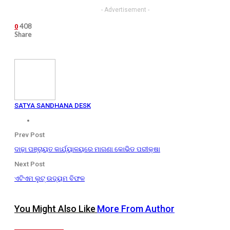
- Advertisement -
408
0
Share
SATYA SANDHANA DESK
Prev Post
ଦାଢ଼ା ପଞ୍ଚାୟତ କାର୍ଯ୍ୟାଳୟରେ ମାଗଣା କୋଭିଡ ପରୀକ୍ଷା
Next Post
ଏଟିଏମ ଲୁଟ୍ ଉଦ୍ୟମ ବିଫଳ
You Might Also Like
More From Author