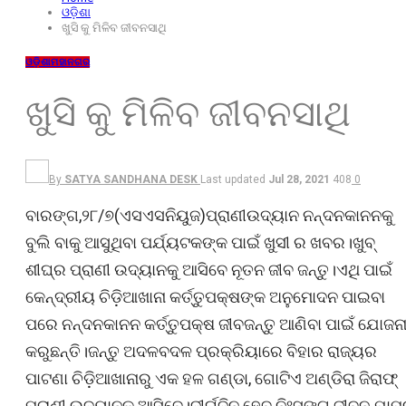
ଓଡ଼ିଶା
ଖୁସି କୁ ମିଳିବ ଜୀବନସାଥି
ଓଡ଼ିଶା
ମହାନଗର
ଖୁସି କୁ ମିଳିବ ଜୀବନସାଥି
By
SATYA SANDHANA DESK
Last updated
Jul 28, 2021
408
0
ବାରଙ୍ଗ,୨୮/୭(ଏସଏସନିୟୁଜ)ପ୍ରାଣୀଉଦ୍ୟାନ ନନ୍ଦନକାନନକୁ
ବୁଲି ବାକୁ ଆସୁଥିବା ପର୍ଯ୍ୟଟକଙ୍କ ପାଇଁ ଖୁସୀ ର ଖବର।ଖୁବ୍
ଶୀଘ୍ର ପ୍ରାଣୀ ଉଦ୍ୟାନକୁ ଆସିବେ ନୂତନ ଜୀବ ଜନ୍ତୁ।ଏଥି ପାଇଁ
କେନ୍ଦ୍ରୀୟ ଚିଡ଼ିଆଖାନା କର୍ତ୍ତୁପକ୍ଷଙ୍କ ଅନୁମୋଦନ ପାଇବା
ପରେ ନନ୍ଦନକାନନ କର୍ତ୍ତୁପକ୍ଷ ଜୀବଜନ୍ତୁ ଆଣିବା ପାଇଁ ଯୋଜନ
କରୁଛନ୍ତି।ଜନ୍ତୁ ଅଦଳବଦଳ ପ୍ରକ୍ରିୟାରେ ବିହାର ରାଜ୍ୟର
ପାଟଣା ଚିଡ଼ିଆଖାନାରୁ ଏକ ହଳ ଗଣ୍ଡା, ଗୋଟିଏ ଅଣ୍ଡିରା ଜିରାଫ୍
ପ୍ରାଣୀ ଉଦ୍ୟାନକୁ ଆସିବେ।ଦୀର୍ଘଦିନ ହେବ ନିଃସଙ୍ଗ ଜୀବନ ଯାପ