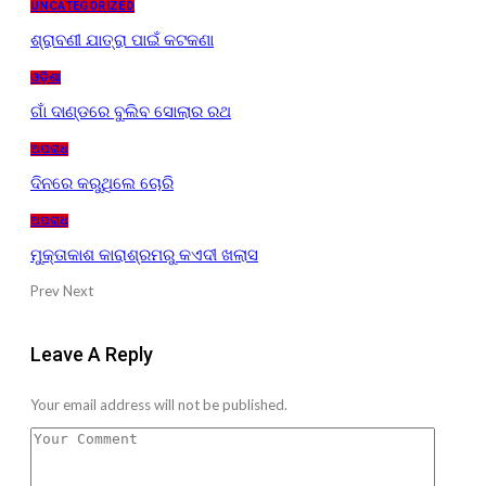
UNCATEGORIZED
ଶ୍ରାବଣୀ ଯାତ୍ରା ପାଇଁ କଟକଣା
ଓଡ଼ିଶା
ଗାଁ ଦାଣ୍ଡରେ ବୁଲିବ ସୋଲାର ରଥ
ଅପରାଧ
ଦିନରେ କରୁଥିଲେ ଚୋରି
ଅପରାଧ
ମୁକ୍ତାକାଶ କାରାଶ୍ରମରୁ କଏଦୀ ଖଲାସ
Prev
Next
Leave A Reply
Your email address will not be published.