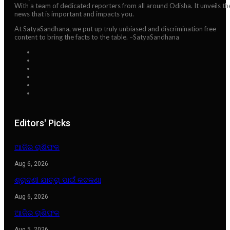
With a team of dedicated reporters from all around Odisha. It unveils th
news that is important and impacts you.
At SatyaSandhana, we put up truly unbiased and discrimination free
content to bring the facts to the table. –SatyaSandhana
Editors' Picks
ଆଜିର ରାଶିଫଳ
Aug 6, 2026
ଶ୍ରାବଣୀ ଯାତ୍ରା ପାଇଁ କଟକଣା
Aug 6, 2026
ଆଜିର ରାଶିଫଳ
Aug 5, 2026