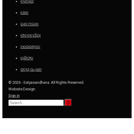
ବାଣିଜ୍ୟ
ଖେଳ
ଜଣା ଅଜଣା
ଜୀବନଚର୍ଯ୍ୟା
ମନୋରଞ୍ଜନ
ରାଶିଫଳ
ସତ୍ୟ ସନ୍ଧାନ
© 2026 - Satyasandhana. All Rights Reserved.
Website Design:
Sign in