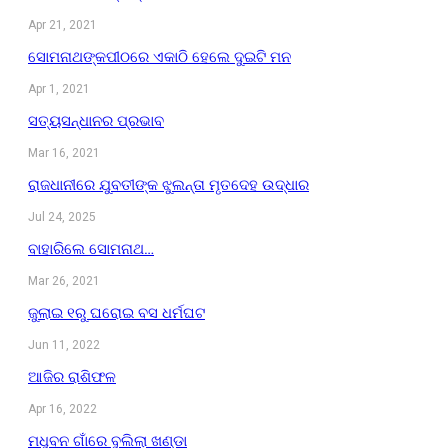
Apr 21, 2021
ସୋମନାଥଙ୍କପୀଠରେ ଏକାଠି ହେଲେ ଦୁଇଟି ମନ
Apr 1, 2021
ସତ୍ୟସନ୍ଧାନର ପ୍ରଭାବ
Mar 16, 2021
ରାଜଧାନୀରେ ଯୁବତୀଙ୍କ ଝୁଲନ୍ତା ମୃତଦେହ ଉଦ୍ଧାର
Jul 24, 2025
ବାହାରିଲେ ସୋମନାଥ…
Mar 26, 2021
ଜୁଲାଇ ୧ରୁ ଘରୋଇ ବସ ଧର୍ମଘଟ
Jun 11, 2022
ଆଜିର ରାଶିଫଳ
Apr 16, 2022
ମଧୁବନ ଗାଁରେ ବୁଲିଲା ଖଣ୍ଡା