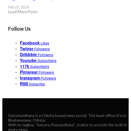
Feb 25, 2024
Load More Posts
Follow Us
Facebook
Likes
Twitter
Followers
Dribbble
Followers
Youtube
Subscribers
117k
Subscribers
Pinterest
Followers
Instagram
Followers
RSS
Subscribe
SatyaSandhana is a Odisha based news portal. The head office of is in
Bhubaneswar, Odisha.
With its tagline, “Satyara Anusandhana” ,it aims to provide the truth in
every news.