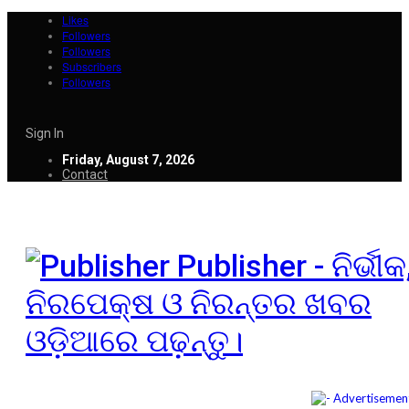
Likes
Followers
Followers
Subscribers
Followers
Sign In
Friday, August 7, 2026
Contact
Publisher - ନିର୍ଭୀକ
ନିରପେକ୍ଷ ଓ ନିରନ୍ତର ଖବର
ଓଡ଼ିଆରେ ପଢ଼ନ୍ତୁ।