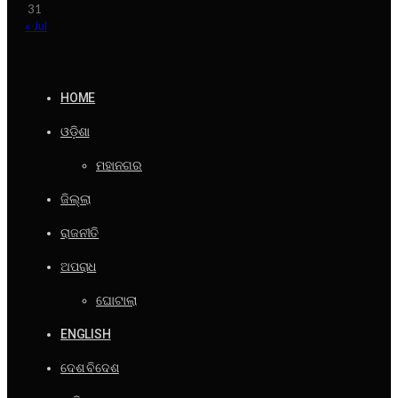
31
« Jul
HOME
ଓଡ଼ିଶା
ମହାନଗର
ଜିଲ୍ଲା
ରାଜନୀତି
ଅପରାଧ
ଘୋଟାଲା
ENGLISH
ଦେଶ ବିଦେଶ