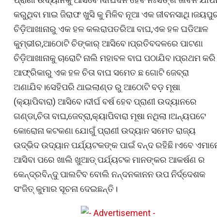
କରୁଥିବା ମାଇ ଜିରାଫ ଖୁସି କୁ ମିଳିବ ନୂଆ ଏକ ଜୀବନସାଥି।ଜୟପୁ
ଚିଡ଼ିଆଖାନାରୁ ଏକ ହଳ କଲରାପତରିଆ ବାଘ,ଏକ ହଳ ଘଡିଆଳ
କୁମ୍ଭୀର,ଆଠୋଟି ଚିଙ୍କାର୍ ଆସିବେ।ପ୍ରତିବଦଳରେ ପାଟଣା
ଚିଡ଼ିଆଖାନାକୁ ଚାରୋଟି ନାଲି ମହାବଳ ବାଘ ପଠାଯିବ।ପ୍ରଥମ କରି
ଆଫ୍ରିକାରୁ ଏକ ହଳ ଚିତା ବାଘ ସମେତ ଛ ଗୋଟି ଜେବ୍ରା
ଅଣାଯିବ।ସେହିପରି ଥାଇଲାଣ୍ଡ ରୁ ଆଠୋଟି ବଡ଼ ମୂଷା
(କ୍ୟାପିବାରା) ଆସିବେ।ଦୀର୍ଘ ବର୍ଷ ହେବ ପ୍ରାଣୀ ଉଦ୍ୟାନରେ
ଗଣ୍ଡା,ଚିତା ବାଘ,ଜେବ୍ରା,କ୍ୟାପିବାରା ମୂଷା ନଥିଲା।ଅନ୍ୟପଟେ
କୋରୋନା କଟକଣା ଯୋଗୁଁ ପ୍ରାଣୀ ଉଦ୍ୟାନ ସମେତ ରାଜ୍ୟ
ଉଦ୍ଭିଦ ଉଦ୍ୟାନ ପର୍ଯ୍ୟଟକଙ୍କ ପାଇଁ ବନ୍ଦ ରହିଛି।ଏବେ ଏମାନ
ଆସିବା ପରେ ଖାଲି ଖୁଆଡ୍ ପର୍ଯ୍ୟଟକ ମାନଙ୍କର ଆକର୍ଷଣ ର
କେନ୍ଦ୍ରବିନ୍ଦୁ ପାଲଟିବ ବୋଲି ନନ୍ଦନକାନନ ଉପ ନିର୍ଦ୍ଦେଶକ
ସଂଜିତ୍ କୁମାର ସୂଚନା ଦେଇଛନ୍ତି।