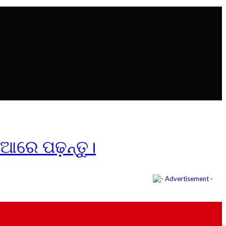
ିଆରେ ପଢ଼ନ୍ତୁ।