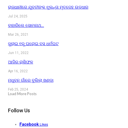
ରାଜଧାନୀରେ ଯୁବତୀଙ୍କ ଝୁଲନ୍ତା ମୃତଦେହ ଉଦ୍ଧାର
Jul 24, 2025
ବାହାରିଲେ ସୋମନାଥ…
Mar 26, 2021
ଜୁଲାଇ ୧ରୁ ଘରୋଇ ବସ ଧର୍ମଘଟ
Jun 11, 2022
ଆଜିର ରାଶିଫଳ
Apr 16, 2022
ମଧୁବନ ଗାଁରେ ବୁଲିଲା ଖଣ୍ଡା
Feb 25, 2024
Load More Posts
Follow Us
Facebook
Likes