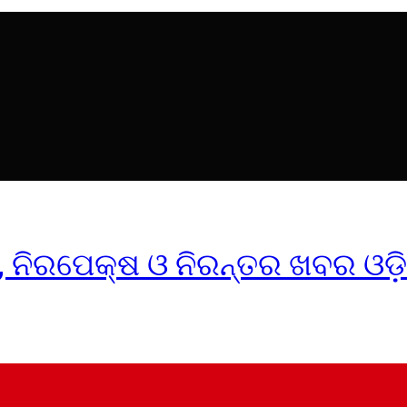
ୀକ, ନିରପେକ୍ଷ ଓ ନିରନ୍ତର ଖବର ଓଡ଼