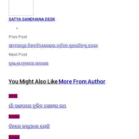
SATYA SANDHANA DESK
Prev Post
ସମ୍ବଲପୁର ବିଶ୍ବବିଦ୍ୟାଳୟର ପୂର୍ବତନ କୁଳପତିଙ୍କୁ ହତ୍ୟା
Next Post
ଝୁଲନ୍ତା ମୃତଦେହ ଉଦ୍ଧାର
You Might Also Like
More From Author
ଓଡ଼ିଶା
ଗାଁ ଦାଣ୍ଡରେ ବୁଲିବ ସୋଲାର ରଥ
ଅପରାଧ
ଦିନରେ କରୁଥିଲେ ଚୋରି
ଅପରାଧ