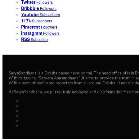
Twitter
Followers
Dribbble
Followers
Youtube
Subscribers
117k
Subscribers
Pinterest
Followers
Instagram
Followers
RSS
Subscribe
SatyaSandhana is a Odisha based news portal. The head office of is in 
With its tagline, “Satyara Anusandhana” ,it aims to provide the truth in 
With a team of dedicated reporters from all around Odisha. It unveils t
At SatyaSandhana, we put up truly unbiased and discrimination free cont