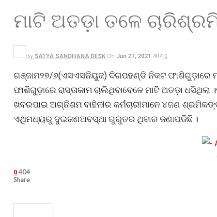
ମାଟି ଅତଡ଼ା ତଳେ ଚାରିଶ୍ର
By
SATYA SANDHANA DESK
On
Jun 27, 2021
404
0
ଗଞ୍ଜାମ୨୭/୬(ଏସଏସନିୟୁଜ) ଦିଗପହଣ୍ଡି ନିକଟ ଫାଶିଗୁଡ଼ାରେ ମ
ଫାଶିଗୁଡ଼ାରେ ରାସ୍ତାକାମ ଚାଲିଥିବାବେଳେ ମାଟି ଅତଡ଼ା ଧସିଥି
ଖବରପାଇ ଅଗ୍ନିଶମ ବାହିନୀର କର୍ମଚାରୀମାନେ ୪ଜଣ ଶ୍ରମିକଙ୍କ
ଏଥିମଧ୍ୟରୁ ଦୁଇଜଣଅବସ୍ଥା ଗୁରୁତର ଥିବାର ଜଣାପଡିଛି ।
404
0
Share