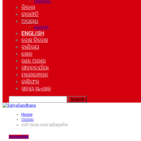
ମହାନଗର
ଜିଲ୍ଲା
ରାଜନୀତି
ଅପରାଧ
ଘୋଟାଲା
ENGLISH
ଦେଶ ବିଦେଶ
ବାଣିଜ୍ୟ
ଖେଳ
ଜଣା ଅଜଣା
ଜୀବନଚର୍ଯ୍ୟା
ମନୋରଞ୍ଜନ
ରାଶିଫଳ
ସତ୍ୟ ସନ୍ଧାନ
Home
ଅପରାଧ
ମାଟି ଅତଡ଼ା ତଳେ ଚାରିଶ୍ରମିକ
ଅପରାଧ
ଓଡ଼ିଶା