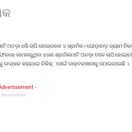
ମିକ
ାଟି ଅତଡ଼ା ଧସି ଚାପି ହୋଇଗଲେ ୪ ଶ୍ରମିକ। ଘୋଡ଼ାହାଡ଼ ଡ୍ୟାମ ନିକ
ଲା ।ଫଳରେ କାମକରୁଥିବା ୪ଜଣ ଶ୍ରମିକମାଟି ଅତଡ଼ା ତଳେ ଚାପି ହୋଇରହ
ୁ ଉଦ୍ଧାର କରାଯାଇ ଚିକିସ୍‌ାପାଇଁ ଡାକ୍ତରଖାନାକୁ ପଠାଇଯାଇଛି ।
- Advertisement -