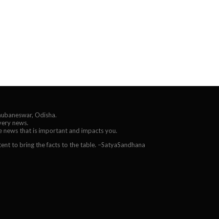
Bhubaneswar, Odisha.
every news.
he news that is important and impacts you.
ent to bring the facts to the table. –SatyaSandhana