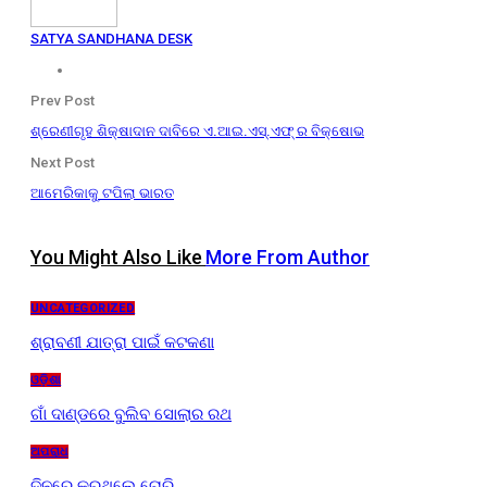
SATYA SANDHANA DESK
Prev Post
ଶ୍ରେଣୀଗୃହ ଶିକ୍ଷାଦାନ ଦାବିରେ ଏ.ଆଇ.ଏସ୍.ଏଫ୍ ର ବିକ୍ଷୋଭ
Next Post
ଆମେରିକାକୁ ଟପିଲା ଭାରତ
You Might Also Like
More From Author
UNCATEGORIZED
ଶ୍ରାବଣୀ ଯାତ୍ରା ପାଇଁ କଟକଣା
ଓଡ଼ିଶା
ଗାଁ ଦାଣ୍ଡରେ ବୁଲିବ ସୋଲାର ରଥ
ଅପରାଧ
ଦିନରେ କରୁଥିଲେ ଚୋରି