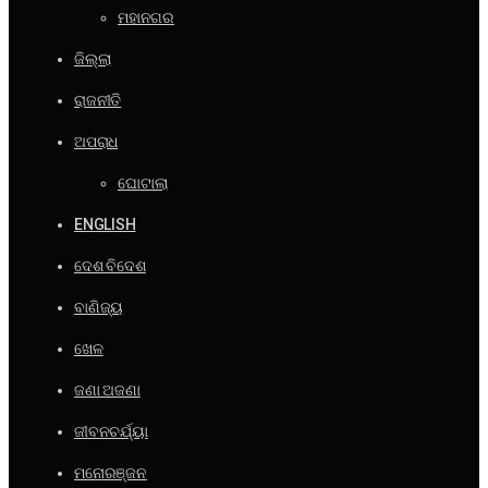
ମହାନଗର
ଜିଲ୍ଲା
ରାଜନୀତି
ଅପରାଧ
ଘୋଟାଲା
ENGLISH
ଦେଶ ବିଦେଶ
ବାଣିଜ୍ୟ
ଖେଳ
ଜଣା ଅଜଣା
ଜୀବନଚର୍ଯ୍ୟା
ମନୋରଞ୍ଜନ