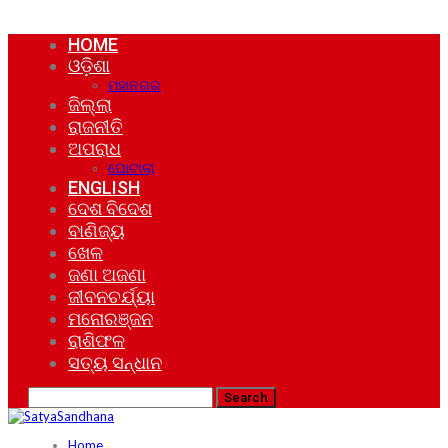
HOME
ଓଡ଼ିଶା
ମହାନଗର
ଜିଲ୍ଲା
ରାଜନୀତି
ଅପରାଧ
ଘୋଟାଲା
ENGLISH
ଦେଶ ବିଦେଶ
ବାଣିଜ୍ୟ
ଖେଳ
ଜଣା ଅଜଣା
ଜୀବନଚର୍ଯ୍ୟା
ମନୋରଞ୍ଜନ
ରାଶିଫଳ
ସତ୍ୟ ସନ୍ଧାନ
Home