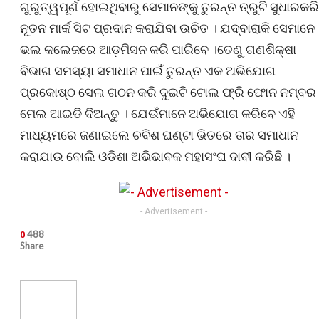
ଗୁରୁତ୍ୱପୂର୍ଣ ହୋଇଥିବାରୁ ସେମାନଙ୍କୁ ତୁରନ୍ତ ତ୍ରୁଟି ସୁଧାରକରି
ନୂତନ ମାର୍କ ସିଟ ପ୍ରଦାନ କରାଯିବା ଉଚିତ । ଯଦ୍ବାରାକି ସେମାନେ
ଭଲ କଲେଜରେ ଆଡ଼ମିସନ କରି ପାରିବେ ।ତେଣୁ ଗଣଶିକ୍ଷା
ବିଭାଗ ସମସ୍ୟା ସମାଧାନ ପାଇଁ ତୁରନ୍ତ ଏକ ଅଭିଯୋଗ
ପ୍ରକୋଷ୍ଠ ସେଲ ଗଠନ କରି ଦୁଇଟି ଟୋଲ ଫ୍ରି ଫୋନ ନମ୍ବର
ମେଲ ଆଇଡି ଦିଅନ୍ତୁ । ଯେଉଁମାନେ ଅଭିଯୋଗ କରିବେ ଏହି
ମାଧ୍ୟମରେ ଜଣାଇଲେ ଚବିଶ ଘଣ୍ଟା ଭିତରେ ତାର ସମାଧାନ
କରାଯାଉ ବୋଲି ଓଡିଶା ଅଭିଭାବକ ମହାସଂଘ ଦାବୀ କରିଛି ।
- Advertisement -
488
0
Share