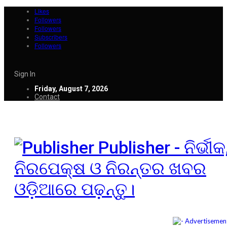
Likes
Followers
Followers
Subscribers
Followers
Sign In
Friday, August 7, 2026
Contact
Publisher - ନିର୍ଭୀକ
ନିରପେକ୍ଷ ଓ ନିରନ୍ତର ଖବର
ଓଡ଼ିଆରେ ପଢ଼ନ୍ତୁ।