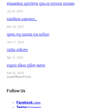
ରାଜଧାନୀରେ ଯୁବତୀଙ୍କ ଝୁଲନ୍ତା ମୃତଦେହ ଉଦ୍ଧାର
Jul 24, 2025
ବାହାରିଲେ ସୋମନାଥ…
Mar 26, 2021
ଜୁଲାଇ ୧ରୁ ଘରୋଇ ବସ ଧର୍ମଘଟ
Jun 11, 2022
ଆଜିର ରାଶିଫଳ
Apr 16, 2022
ମଧୁବନ ଗାଁରେ ବୁଲିଲା ଖଣ୍ଡା
Feb 25, 2024
Load More Posts
Follow Us
Facebook
Likes
Twitter
Followers