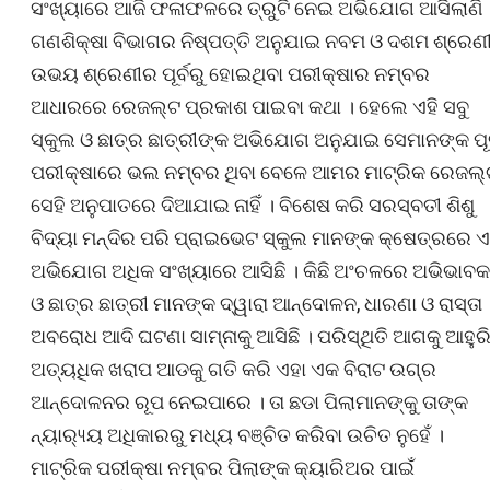
ସଂଖ୍ୟାରେ ଆଜି ଫଳାଫଳରେ ତ୍ରୁଟି ନେଇ ଅଭିଯୋଗ ଆସିଲାଣି 
ଗଣଶିକ୍ଷା ବିଭାଗର ନିଷ୍ପତ୍ତି ଅନୁଯାଇ ନବମ ଓ ଦଶମ ଶ୍ରେଣ
ଉଭୟ ଶ୍ରେଣୀର ପୂର୍ବରୁ ହୋଇଥିବା ପରୀକ୍ଷାର ନମ୍ବର
ଆଧାରରେ ରେଜଲ୍ଟ ପ୍ରକାଶ ପାଇବା କଥା । ହେଲେ ଏହି ସବୁ
ସ୍କୁଲ ଓ ଛାତ୍ର ଛାତ୍ରୀଙ୍କ ଅଭିଯୋଗ ଅନୁଯାଇ ସେମାନଙ୍କ ପୂର
ପରୀକ୍ଷାରେ ଭଲ ନମ୍ବର ଥିବା ବେଳେ ଆମର ମାଟ୍ରିକ ରେଜଲ୍
ସେହି ଅନୁପାତରେ ଦିଆଯାଇ ନାହିଁ । ବିଶେଷ କରି ସରସ୍ବତୀ ଶିଶୁ
ବିଦ୍ୟା ମନ୍ଦିର ପରି ପ୍ରାଇଭେଟ ସ୍କୁଲ ମାନଙ୍କ କ୍ଷେତ୍ରରେ ଏ
ଅଭିଯୋଗ ଅଧିକ ସଂଖ୍ୟାରେ ଆସିଛି । କିଛି ଅଂଚଳରେ ଅଭିଭାବକ
ଓ ଛାତ୍ର ଛାତ୍ରୀ ମାନଙ୍କ ଦ୍ୱାରା ଆନ୍ଦୋଳନ, ଧାରଣା ଓ ରାସ୍ତା
ଅବରୋଧ ଆଦି ଘଟଣା ସାମ୍ନାକୁ ଆସିଛି । ପରିସ୍ଥିତି ଆଗକୁ ଆହୁର
ଅତ୍ୟଧିକ ଖରାପ ଆଡକୁ ଗତି କରି ଏହା ଏକ ବିରାଟ ଉଗ୍ର
ଆନ୍ଦୋଳନର ରୂପ ନେଇପାରେ । ତା ଛଡା ପିଲାମାନଙ୍କୁ ତାଙ୍କ
ନ୍ୟାର‌୍ୟ୍ୟ ଅଧିକାରରୁ ମଧ୍ୟ ବଞ୍ଚିତ କରିବା ଉଚିତ ନୁହେଁ ।
ମାଟ୍ରିକ ପରୀକ୍ଷା ନମ୍ବର ପିଲାଙ୍କ କ୍ୟାରିଅର ପାଇଁ