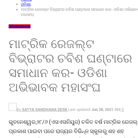
ଓଡ଼ିଶା
ମାଟ୍ରିକ ରେଜଲ୍ଟ ବିଭ୍ରାଟର ଚବିଶ ଘଣ୍ଟାରେ ସମାଧାନ କର- ଓଡିଶା ଅଭିଭା
ମହାସଂଘ
ଓଡ଼ିଶା
ମହାନଗର
ମାଟ୍ରିକ ରେଜଲ୍ଟ
ବିଭ୍ରାଟର ଚବିଶ ଘଣ୍ଟାରେ
ସମାଧାନ କର- ଓଡିଶା
ଅଭିଭାବକ ମହାସଂଘ
By
SATYA SANDHANA DESK
Last updated
Jun 28, 2021
488
0
ଭୁବନେଶ୍ୱର,୨୮/୬ (ଏସଏସନିୟୁଜ) ଚଳିତ ବର୍ଷ ମାଟ୍ରିକ ରେଜଲ
ପ୍ରକାଶ ପାଇବା ପରେ ରାଜ୍ୟର ବିଭିନ୍ନ ସ୍କୁଲରୁ ଶହ ଶହ