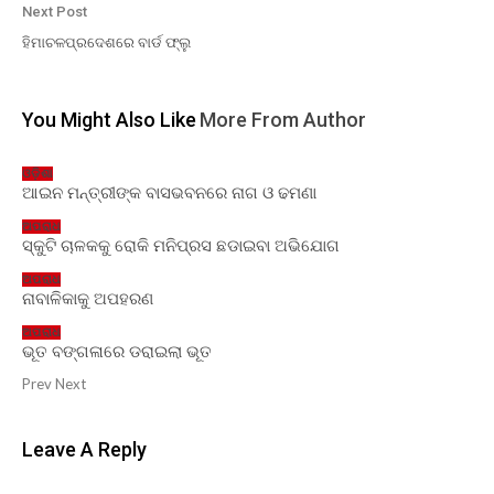
Next Post
ହିମାଚଳପ୍ରଦେଶରେ ବାର୍ଡ ଫ୍ଲୁ
You Might Also Like
More From Author
ଓଡ଼ିଶା
ଆଇନ ମନ୍ତ୍ରୀଙ୍କ ବାସଭବନରେ ନାଗ ଓ ଢମଣା
ଅପରାଧ
ସ୍କୁଟି ଚାଳକକୁ ରୋକି ମନିପ୍ରସ ଛଡାଇବା ଅଭିଯୋଗ
ଅପରାଧ
ନାବାଳିକାକୁ ଅପହରଣ
ଅପରାଧ
ଭୂତ ବଙ୍ଗଳାରେ ଡରାଇଲା ଭୂତ
Prev
Next
Leave A Reply