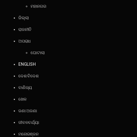
ମହାନଗର
ଜିଲ୍ଲା
ରାଜନୀତି
ଅପରାଧ
ଘୋଟାଲା
ENGLISH
ଦେଶ ବିଦେଶ
ବାଣିଜ୍ୟ
ଖେଳ
ଜଣା ଅଜଣା
ଜୀବନଚର୍ଯ୍ୟା
ମନୋରଞ୍ଜନ