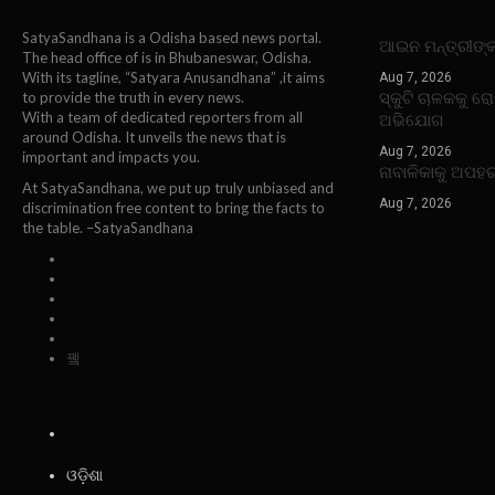
SatyaSandhana is a Odisha based news portal.
ଆଇନ ମନ୍ତ୍ରୀଙ୍
The head office of is in Bhubaneswar, Odisha.
With its tagline, “Satyara Anusandhana” ,it aims
Aug 7, 2026
ସ୍କୁଟି ଚାଳକକୁ ର
to provide the truth in every news.
With a team of dedicated reporters from all
ଅଭିଯୋଗ
around Odisha. It unveils the news that is
Aug 7, 2026
important and impacts you.
ନାବାଳିକାକୁ ଅପହ
At SatyaSandhana, we put up truly unbiased and
Aug 7, 2026
discrimination free content to bring the facts to
the table. –SatyaSandhana
ଓଡ଼ିଶା