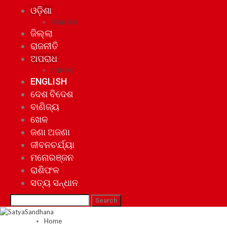
ଓଡ଼ିଶା
ମହାନଗର
ଜିଲ୍ଲା
ରାଜନୀତି
ଅପରାଧ
ଘୋଟାଲା
ENGLISH
ଦେଶ ବିଦେଶ
ବାଣିଜ୍ୟ
ଖେଳ
ଜଣା ଅଜଣା
ଜୀବନଚର୍ଯ୍ୟା
ମନୋରଞ୍ଜନ
ରାଶିଫଳ
ସତ୍ୟ ସନ୍ଧାନ
Home