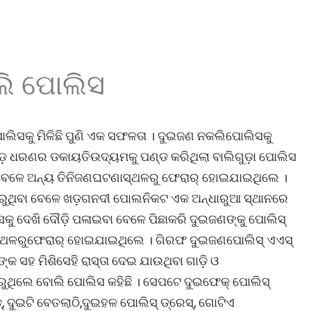
ଲି ପୋଲିସ
 ପୋଲିସକୁ ମିଳିଛି ପୁଣି ଏକ ସଫଳତା । ଦୁଇଜଣ ନକଲିପୋଲିସକୁ
 ବଡ଼ ଧରଣର ଡକାୟତିଉଦ୍ୟମକୁ ପଣ୍ଡ କରିଥିଲା ବାଲିଗୁଡ଼ା ପୋଲିସ
ବେଳେ ଅନ୍ୟ ତିନିଜଣଘଟଣାସ୍ଥଳରୁ ଫେରାର୍ ହୋଇଯାଇଥିଲେ ।
 କରୁଥିବା ବେଳେ ଖଡ଼ଗନଦୀ ପୋଲନିକଟ ଏକ ଅନ୍ଧାରୁଆ ସ୍ଥାନରେ
ଲିସକୁ ଦେଖି ଦୌଡ଼ି ପଳାଇବା ବେଳେ ପିଛାକରି ଦୁଇଜଣଙ୍କୁ ପୋଲିସ୍
ସ୍ଥଳରୁଫେରାର୍ ହୋଇଯାଇଥିଲେ । ଗିରଫ ଦୁଇଜଣପୋଲିସ୍ ଏଏସ୍
ଙ୍କ ସହ ମିଶିସେହି ରାସ୍ତା ଦେଇ ଯାଉଥିବା ଗାଡ଼ି ଓ
ରୁଥିଲେ ବୋଲି ପୋଲିସ କହିଛି । ସେପଟେ ଦୁଇଫେକ୍ ପୋଲିସ୍
, ଦୁଇଟି ବେତଲାଠି,ଦୁଇହଳ ପୋଲିସ୍ ଡ୍ରେସ୍, ଗୋଟିଏ