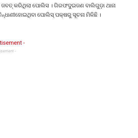
 ଜବତ୍ କରିଥିଲା ପୋଲିସ । ଗିରଫଦୁଇଜଣ ବାଲିଗୁଡ଼ା ଥାନା
ବିନ୍ଧାଣୀହୋଇଥିବା ପୋଲିସ୍ ପକ୍ଷରୁ ସୂଚନା ମିଳିଛି ।
tisement -