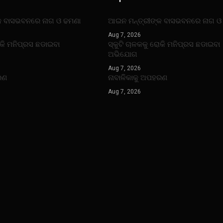
କ ବାସଭବନରେ ନାଗ ଓ ଢମଣା
ଆଇନ ମନ୍ତ୍ରୀଙ୍କ ବାସଭବନରେ ନାଗ ଓ
Aug 7, 2026
ୋକି ମନିପ୍ରସ ଛଡାଇବା
ସ୍କୁଟି ଚାଳକକୁ ରୋକି ମନିପ୍ରସ ଛଡାଇବା
ଅଭିଯୋଗ
Aug 7, 2026
ରଣ
ନାବାଳିକାକୁ ଅପହରଣ
Aug 7, 2026