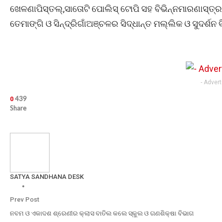
ଖେଳଣାପିସ୍ତଲ୍,ସାତୋଟି ପୋଲିସ୍ ଟୋପି ସହ ବିଭିନ୍ନମାରଣାସ୍ତ୍ର
ତେମାଙ୍ଗି ଓ ସିନ୍ଦ୍ରିଗାଁଅଞ୍ଚଳର ସିଦ୍ଧାନ୍ତ ମଲ୍ଲିକ ଓ ସୁଦର୍ଶନ 
- Adver
439
0
Share
SATYA SANDHANA DESK
Prev Post
ନବମ ଓ ଏକାଦଶ ଶ୍ରେଣୀର କ୍ଲାସ ବାତିଲ କଲେ ସ୍କୁଲ ଓ ଗଣଶିକ୍ଷା ବିଭାଗ