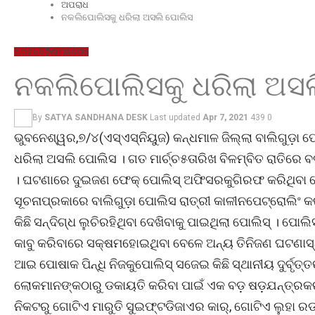
ଅପରାଧ
ନକଲିପୋଲିସକୁ ଧରିଲା ଅସଲି ପୋଲିସ
ଅପରାଧ
ଓଡ଼ିଶା
ମହାନଗର
ନକଲିପୋଲିସକୁ ଧରିଲା ଅସ
By
SATYA SANDHANA DESK
Last updated
Apr 7, 2021
439
0
ଭୁବନେଶ୍ୱର,୭/୪(ଏସ୍‌ଏସ୍‌ନିୟୁଜ) କନ୍ଧମାଳ ଜିଲ୍ଲା ବାଲିଗୁଡ଼ା
ଧରିଲା ଅସଲି ପୋଲିସ । ଗତ ମାର୍ଚ୍ଚ୫ତାରିଖ ବିଳମ୍ବିତ ରାତିରେ
। ଘଟଣାରେ ଦୁଇଜଣ ଫେକ୍ ପୋଲିସ୍ ଅଫିସରକୁଗିରଫ କରିଥିବା 
ସୂଚନାପ୍ରକାରେ ବାଲିଗୁଡ଼ା ପୋଲିସ ରାତ୍ରୀ କାଳୀନପେଟ୍ରୋଲିଂ
କିଛି ସନ୍ଦିଗ୍ଧ ଲୁଚିରହିଥିବା ଦେଖିବାକୁ ପାଇଥିଲା ପୋଲିସ୍ । ପୋ
କାବୁ କରିବାରେ ସକ୍ଷମହୋଇଥିବା ବେଳେ ଅନ୍ୟ ତିନିଜଣ ଘଟଣା
ଆଇ ପୋଷାକ ପିନ୍ଧି ନିଜକୁପୋଲିସ୍ ସଜେଇ କିଛି ସ୍ଥାନୀୟ ଦୁର୍ବୃତ୍ତ
ଲୋକମାନଙ୍କଠାରୁ ଡକାୟତି କରିବା ପାଇଁ ଏକ ବଡ଼ ଷଡ଼ଯନ୍ତ୍ରକ
ନିକଟରୁ ଗୋଟିଏ ମାରୁତି ସୁଇଫ୍ଟଡିଜାଏର କାର୍, ଗୋଟିଏ ଲୁହା ରଡ୍