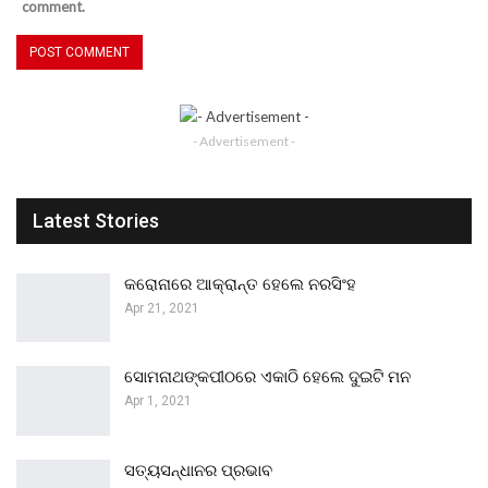
comment.
- Advertisement -
Latest Stories
କରୋନାରେ ଆକ୍ରାନ୍ତ ହେଲେ ନରସିଂହ
Apr 21, 2021
ସୋମନାଥଙ୍କପୀଠରେ ଏକାଠି ହେଲେ ଦୁଇଟି ମନ
Apr 1, 2021
ସତ୍ୟସନ୍ଧାନର ପ୍ରଭାବ