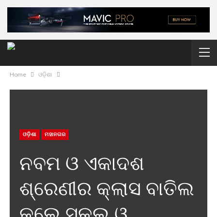
Home
ଓଡ଼ିଶା
ଓଡ଼ିଶା
ମହାନଗର
ନବମ ଓ ଏକାଦଶ
ଶ୍ରେଣୀର କ୍ଲାସ ବାତିଲ
କଲେ ସ୍କୁଲ ଓ