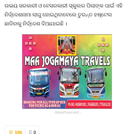
ଉଭୟ ସରକାରୀ ଓ ବେସରକାରୀ ସ୍କୁଲର ପିଲାଙ୍କ ପାଇଁ ଏହି
ନିର୍ଦ୍ଦେଶନାମା ଲାଗୁ ହୋଇଥିବାବେଲେ ତୁରନ୍ତ ହଷ୍ଟେଲ
ଛାଡିବାକୁ ନିର୍ଦ୍ଦେଶ ଦିଆଯାଇଛି ।
- Advertisement -
596
0