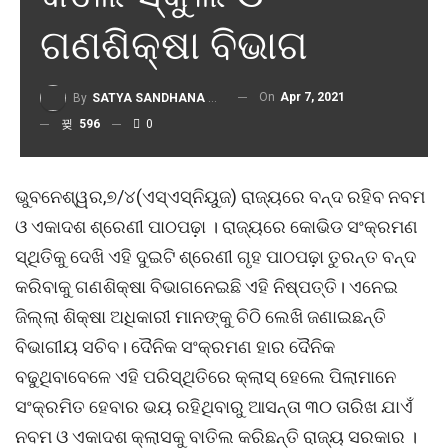
ଗଣଶିକ୍ଷା ବିଭାଗ
On
Apr 7, 2021
By
SATYA SANDHANA DESK
596
0
ଭୁବନେଶ୍ୱର,୭/୪(ଏସ୍‌ଏସ୍‌ନିୟୁଜ) ରାଜ୍ୟରେ ବନ୍ଦ ରହିବ ନବମ
ଓ ଏକାଦଶ ଶ୍ରେଣୀ ପାଠପଢ଼ା । ରାଜ୍ୟରେ କୋଭିଡ ସଂକ୍ରମଣ
ସ୍ଥିତିକୁ ଦେଖି ଏହି ଦୁଇଟି ଶ୍ରେଣୀ ଗୃହ ପାଠପଢ଼ା ତୁରନ୍ତ ବନ୍ଦ
କରିବାକୁ ଗଣଶିକ୍ଷା ବିଭାଗନେଇଛି ଏହି ନିଷ୍ପତ୍ତି। ଏନେଇ
ଜିଲ୍ଲା ଶିକ୍ଷା ଅଧିକାରୀ ମାନଙ୍କୁ ଚିଠି ଲେଖି ଜଣାଇଛନ୍ତି
ବିଭାଗୀୟ ସଚିବ। ଦୈନିକ ସଂକ୍ରମଣ ହାର ଦୈନିକ
ବଢୁଥିବାବେଳେ ଏହି ପରିସ୍ଥିତିରେ କ୍ଲାସ୍ ହେଲେ ପିଲାମାନେ
ସଂକ୍ରମିତ ହେବାର ଭୟ ରହିଥିବାରୁ ଆସନ୍ତା ୩୦ ତାରିଖ ଯାଏଁ
ନବମ ଓ ଏକାଦଶ କ୍ଲାସକୁ ବାତିଲ କରିଛନ୍ତି ରାଜ୍ୟ ସରକାର ।