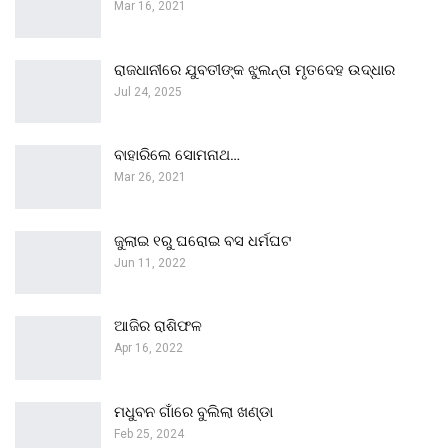
Mar 16, 2021
ରାଜଧାନୀରେ ଯୁବତୀଙ୍କ ଝୁଲନ୍ତା ମୃତଦେହ ଉଦ୍ଧାର
Jul 24, 2025
ବାହାରିଲେ ସୋମନାଥ…
Mar 26, 2021
ଜୁଲାଇ ୧ରୁ ଘରୋଇ ବସ ଧର୍ମଘଟ
Jun 11, 2022
ଆଜିର ରାଶିଫଳ
Apr 16, 2022
ମଧୁବନ ଗାଁରେ ବୁଲିଲା ଖଣ୍ଡା
Feb 25, 2024