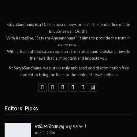
SatyaSandhana is a Odisha based news portal. The head office of is in
Bhubaneswar, Odisha.
With its tagline, “Satyara Anusandhana” ,it aims to provide the truth in
every news.
With a team of dedicated reporters from all around Odisha. It unveils
the news that is important and impacts you.
At SatyaSandhana, we put up truly unbiased and discrimination free
content to bring the facts to the table. –SatyaSandhana
Editors' Picks
ବାଲି ମାଫିଆଙ୍କୁ ବଡ଼ ଝଟକା !
Aug 9, 2026