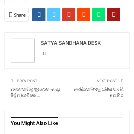
Share
SATYA SANDHANA DESK
PREV POST
NEXT POST
ମଦବେପାରିକୁ ଖୁଣ୍ଟରେ ବାନ୍ଧି
ନକଲିପୋଲିସକୁ ଧରିଲା ଅସଲି
ନିର୍ଧୁମ ଛେଚିଲେ …
ପୋଲିସ
You Might Also Like