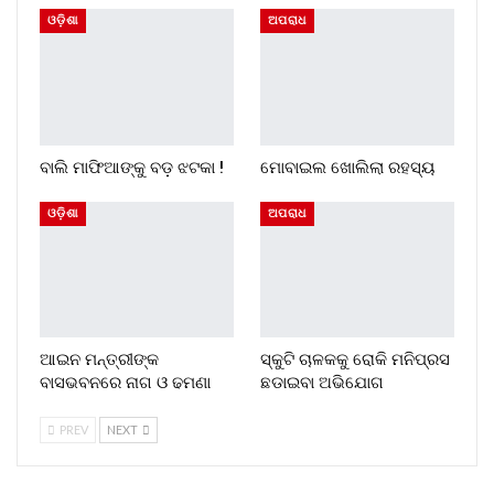
ଓଡ଼ିଶା
ଅପରାଧ
ବାଲି ମାଫିଆଙ୍କୁ ବଡ଼ ଝଟକା !
ମୋବାଇଲ ଖୋଲିଲା ରହସ୍ୟ
ଓଡ଼ିଶା
ଅପରାଧ
ଆଇନ ମନ୍ତ୍ରୀଙ୍କ
ସ୍କୁଟି ଚାଳକକୁ ରୋକି ମନିପ୍ରସ
ବାସଭବନରେ ନାଗ ଓ ଢମଣା
ଛଡାଇବା ଅଭିଯୋଗ
PREV
NEXT